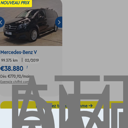
NOUVEAU PRIX
AT
EM
Mercedes-Benz V
|
99.375 km
02/2019
€38.880
1
Dès
€770,92
/mois
Exemple chiffré complet
Découvrez toute la gamme