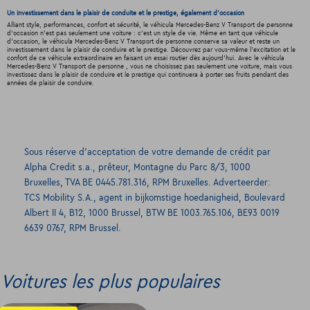
Un investissement dans le plaisir de conduite et le prestige, également d'occasion
Alliant style, performances, confort et sécurité, le véhicula Mercedes-Benz V Transport de personne
d'occasion n'est pas seulement une voiture : c'est un style de vie. Même en tant que véhicule
d'occasion, le véhicula Mercedes-Benz V Transport de personne conserve sa valeur et reste un
investissement dans le plaisir de conduire et le prestige. Découvrez par vous-même l'excitation et le
confort de ce véhicule extraordinaire en faisant un essai routier dès aujourd'hui. Avec le véhicula
Mercedes-Benz V Transport de personne , vous ne choisissez pas seulement une voiture, mais vous
investissez dans le plaisir de conduire et le prestige qui continuera à porter ses fruits pendant des
années de plaisir de conduire.
Sous réserve d’acceptation de votre demande de crédit par
Alpha Credit s.a., prêteur, Montagne du Parc 8/3, 1000
Bruxelles, TVA BE 0445.781.316, RPM Bruxelles. Adverteerder:
TCS Mobility S.A., agent in bijkomstige hoedanigheid, Boulevard
Albert II 4, B12, 1000 Brussel, BTW BE 1003.765.106, BE93 0019
6639 0767, RPM Brussel.
Voitures les plus populaires