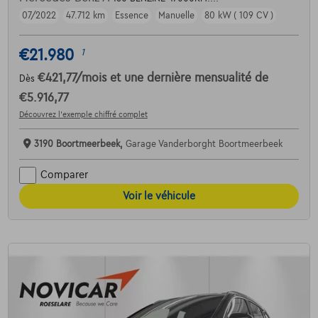
07/2022
47.712 km
Essence
Manuelle
80 kW ( 109 CV )
€21.980
1
€421,77
/mois
et une dernière mensualité de
Dès
€5.916,77
Découvrez l’exemple chiffré complet
3190 Boortmeerbeek,
Garage Vanderborght Boortmeerbeek
Comparer
Voir le véhicule