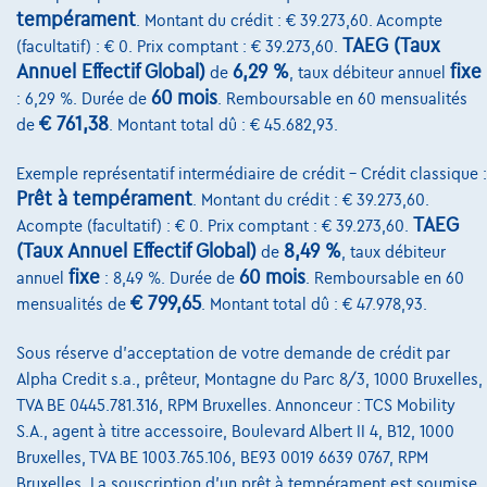
Leasing
tempérament
. Montant du crédit : € 39.273,60. Acompte
TAEG (Taux
(facultatif) : € 0. Prix comptant : € 39.273,60.
Annuel Effectif Global)
6,29 %
fixe
de
, taux débiteur annuel
Sur Nous
60 mois
: 6,29 %. Durée de
. Remboursable en 60 mensualités
Devenez client
€ 761,38
de
. Montant total dû : € 45.682,93.
Qui nous sommes
Exemple représentatif intermédiaire de crédit – Crédit classique :
Prêt à tempérament
. Montant du crédit : € 39.273,60.
Charte de qualité
TAEG
Acompte (facultatif) : € 0. Prix comptant : € 39.273,60.
Nos dealers
(Taux Annuel Effectif Global)
8,49 %
de
, taux débiteur
fixe
60 mois
annuel
: 8,49 %. Durée de
. Remboursable en 60
Nos partenaires
€ 799,65
mensualités de
. Montant total dû : € 47.978,93.
Notre équipe
Sous réserve d'acceptation de votre demande de crédit par
Contact
Alpha Credit s.a., prêteur, Montagne du Parc 8/3, 1000 Bruxelles,
TVA BE 0445.781.316, RPM Bruxelles. Annonceur : TCS Mobility
S.A., agent à titre accessoire, Boulevard Albert II 4, B12, 1000
Bruxelles, TVA BE 1003.765.106, BE93 0019 6639 0767, RPM
@2024 TCS Mobility SA/NV Copyright
Bruxelles. La souscription d'un prêt à tempérament est soumise