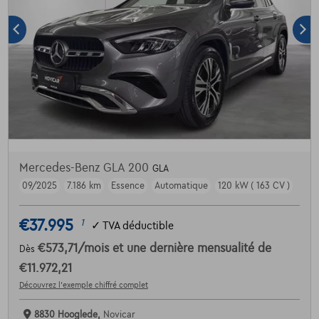
Mercedes-Benz GLA 200
GLA
09/2025
7.186 km
Essence
Automatique
120 kW ( 163 CV )
€37.995
1
✓
TVA déductible
€573,71
/mois
et une dernière mensualité de
Dès
€11.972,21
Découvrez l’exemple chiffré complet
8830 Hooglede,
Novicar