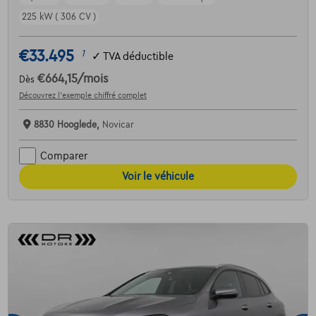
225 kW ( 306 CV )
€33.495
1
✓
TVA déductible
€664,15
/mois
Dès
Découvrez l’exemple chiffré complet
8830 Hooglede,
Novicar
Comparer
Voir le véhicule