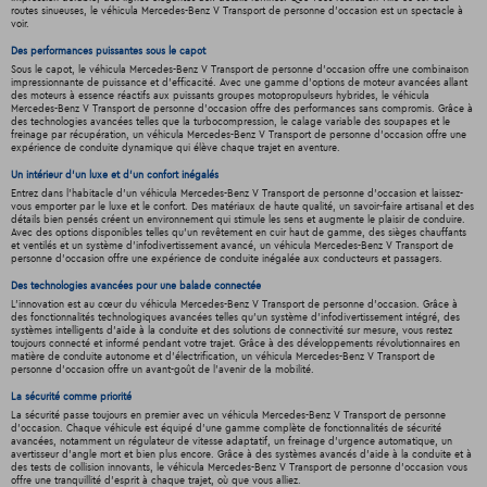
routes sinueuses, le véhicula Mercedes-Benz V Transport de personne d'occasion est un spectacle à
voir.
Des performances puissantes sous le capot
Sous le capot, le véhicula Mercedes-Benz V Transport de personne d'occasion offre une combinaison
impressionnante de puissance et d'efficacité. Avec une gamme d'options de moteur avancées allant
des moteurs à essence réactifs aux puissants groupes motopropulseurs hybrides, le véhicula
Mercedes-Benz V Transport de personne d'occasion offre des performances sans compromis. Grâce à
des technologies avancées telles que la turbocompression, le calage variable des soupapes et le
freinage par récupération, un véhicula Mercedes-Benz V Transport de personne d'occasion offre une
expérience de conduite dynamique qui élève chaque trajet en aventure.
Un intérieur d’un luxe et d’un confort inégalés
Entrez dans l'habitacle d'un véhicula Mercedes-Benz V Transport de personne d'occasion et laissez-
vous emporter par le luxe et le confort. Des matériaux de haute qualité, un savoir-faire artisanal et des
détails bien pensés créent un environnement qui stimule les sens et augmente le plaisir de conduire.
Avec des options disponibles telles qu'un revêtement en cuir haut de gamme, des sièges chauffants
et ventilés et un système d'infodivertissement avancé, un véhicula Mercedes-Benz V Transport de
personne d'occasion offre une expérience de conduite inégalée aux conducteurs et passagers.
Des technologies avancées pour une balade connectée
L'innovation est au cœur du véhicula Mercedes-Benz V Transport de personne d'occasion. Grâce à
des fonctionnalités technologiques avancées telles qu'un système d'infodivertissement intégré, des
systèmes intelligents d'aide à la conduite et des solutions de connectivité sur mesure, vous restez
toujours connecté et informé pendant votre trajet. Grâce à des développements révolutionnaires en
matière de conduite autonome et d'électrification, un véhicula Mercedes-Benz V Transport de
personne d'occasion offre un avant-goût de l'avenir de la mobilité.
La sécurité comme priorité
La sécurité passe toujours en premier avec un véhicula Mercedes-Benz V Transport de personne
d'occasion. Chaque véhicule est équipé d'une gamme complète de fonctionnalités de sécurité
avancées, notamment un régulateur de vitesse adaptatif, un freinage d'urgence automatique, un
avertisseur d'angle mort et bien plus encore. Grâce à des systèmes avancés d'aide à la conduite et à
des tests de collision innovants, le véhicula Mercedes-Benz V Transport de personne d'occasion vous
offre une tranquillité d'esprit à chaque trajet, où que vous alliez.