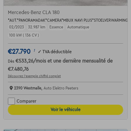
Mercedes-Benz CLA 180
*AUT.*PANORAMADAK*CAMERA*MBUX NAVI PLUS*STOELVERWARMING*
02/2023
32.987 km
Essence
Automatique
100 kW ( 136 CV )
€27.790
1
✓
TVA déductible
€533,26
/mois
et une dernière mensualité de
Dès
€7.480,76
Découvrez l’exemple chiffré complet
2390 Westmalle,
Auto Elektro Peeters
Comparer
Voir le véhicule