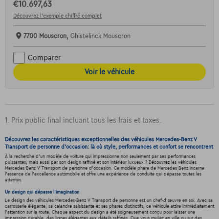
€10.697,63
Découvrez l’exemple chiffré complet
7700 Mouscron,
Ghistelinck Mouscron
Comparer
Voir le véhicule
1. Prix public final incluant tous les frais et taxes.
Découvrez les caractéristiques exceptionnelles des véhicules Mercedes-Benz V
Transport de personne d'occasion: là où style, performances et confort se rencontrent
À la recherche d'un modèle de voiture qui impressionne non seulement par ses performances
puissantes, mais aussi par son design raffiné et son intérieur luxueux ? Découvrez les véhicules
Mercedes-Benz V Transport de personne d'occasion. Ce modèle phare de Mercedes-Benz incarne
l'essence de l'excellence automobile et offre une expérience de conduite qui dépasse toutes les
attentes.
Un design qui dépasse l'imagination
Le design des véhicules Mercedes-Benz V Transport de personne est un chef-d'œuvre en soi. Avec sa
carrosserie élégante, sa calandre saisissante et ses phares distinctifs, ce véhicule attire immédiatement
l'attention sur la route. Chaque aspect du design a été soigneusement conçu pour laisser une
impression durable, des lignes élégantes aux détails raffinés. Que vous rouliez en ville ou sur des