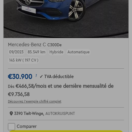
Mercedes-Benz C
C300De
09/2023
85.549 km
Hybride
Automatique
145 kW ( 197 CV )
€30.900
1
✓
TVA déductible
€466,58
/mois
et une dernière mensualité de
Dès
€9.736,58
Découvrez l’exemple chiffré complet
3390 Tielt-Winge,
AUTOKRUISPUNT
Comparer