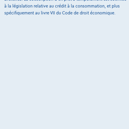
à la législation relative au crédit à la consommation, et plus
Conditions Générales
spécifiquement au livre VII du Code de droit économique.
Conditions d'assistance
Protection Des Données
Politique Des Cookies
Charte de qualité
Site Map
Login