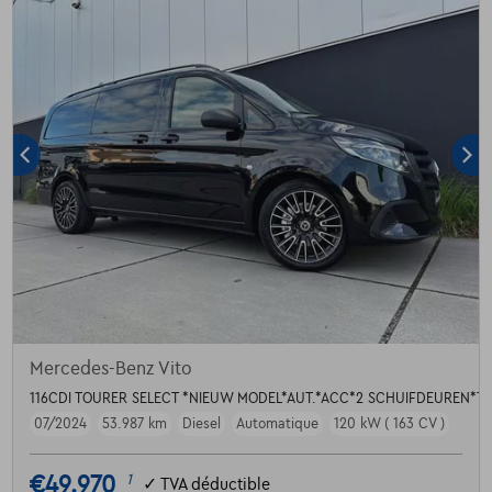
Mercedes-Benz Vito
116CDI TOURER SELECT *NIEUW MODEL*AUT.*ACC*2 SCHUIFDEUREN*T
07/2024
53.987 km
Diesel
Automatique
120 kW ( 163 CV )
€49.970
1
✓
TVA déductible