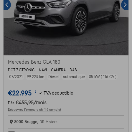
Mercedes-Benz GLA 180
DCT 7-GTRONIC - NAVI - CAMERA - DAB
07/2021
99.223 km
Diesel
Automatique
85 kW ( 116 CV )
€22.995
1
✓
TVA déductible
€455,95
/mois
Dès
Découvrez l’exemple chiffré complet
8000 Brugge,
DR Motors