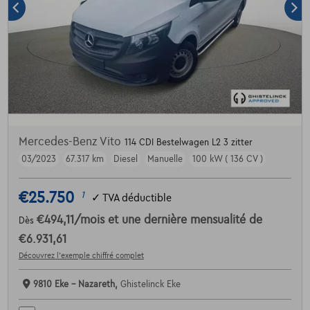
Mercedes-Benz Vito
114 CDI Bestelwagen L2 3 zitter
03/2023
67.317 km
Diesel
Manuelle
100 kW ( 136 CV )
€25.750
1
✓
TVA déductible
€494,11
/mois
et une dernière mensualité de
Dès
€6.931,61
Découvrez l’exemple chiffré complet
9810 Eke - Nazareth,
Ghistelinck Eke