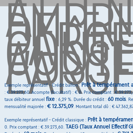
ATTEN
EMPR
DE
L'ARG
COÛT
AUSSI
L'ARG
Prêt à tempérament a
Exemple représentatif – Crédit ballon :
: € 39.273,60. Acompte (facultatif) : € 0. Prix comptant : € 39.273
fixe
60 mois
taux débiteur annuel
: 6,29 %. Durée du crédit :
. R
€ 12.375,09
mensualité majorée :
. Montant total dû : € 47.362,87
Prêt à tempéramen
Exemple représentatif – Crédit classique :
TAEG (Taux Annuel Effectif G
0. Prix comptant : € 39.273,60.