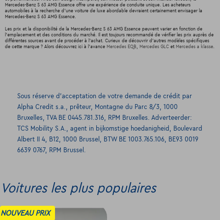
Mercedes-Benz S 63 AMG Essence offre une expérience de conduite unique. Les acheteurs
automobiles à la recherche d'une voiture de luxe abordable devraient certainement envisager la
Mercedes-Benz S 63 AMG Essence.
Les prix et la disponibilité de la Mercedes-Benz S 63 AMG Essence peuvent varier en fonction de
l'emplacement et des conditions du marché. Il est toujours recommandé de vérifier les prix auprès de
différentes sources avant de procéder à l'achat. Curieux de découvrir d'autres modèles spécifiques
de cette marque ? Alors découvrez ici à l'avance
Mercedes EQB
,
Mercedes GLC
et
Mercedes a klasse
.
Sous réserve d’acceptation de votre demande de crédit par
Alpha Credit s.a., prêteur, Montagne du Parc 8/3, 1000
Bruxelles, TVA BE 0445.781.316, RPM Bruxelles. Adverteerder:
TCS Mobility S.A., agent in bijkomstige hoedanigheid, Boulevard
Albert II 4, B12, 1000 Brussel, BTW BE 1003.765.106, BE93 0019
6639 0767, RPM Brussel.
Voitures les plus populaires
NOUVEAU PRIX