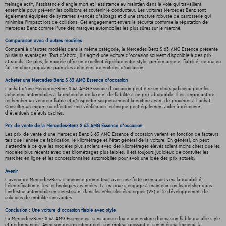
freinage actif, l'assistance d'angle mort et l'assistance au maintien dans la voie qui travaillent
ensemble pour prévenir les collisions et soutenir le conducteur. Les voitures Mercedes-Benz sont
également équipées de systèmes avancés d'airbags et d'une structure robuste de carrosserie qui
minimise l'impact lors de collisions. Cet engagement envers la sécurité confirme la réputation de
Mercedes-Benz comme l'une des marques automobiles les plus sûres sur le marché.
Comparaison avec d'autres modèles
Comparé à d'autres modèles dans la même catégorie, la Mercedes-Benz S 63 AMG Essence présente
plusieurs avantages. Tout d'abord, il s'agit d'une voiture d'occasion souvent disponible à des prix
attractifs. De plus, le modèle offre un excellent équilibre entre style, performance et fiabilité, ce qui en
fait un choix populaire parmi les acheteurs de voitures d'occasion.
Acheter une Mercedes-Benz S 63 AMG Essence d'occasion
L'achat d'une Mercedes-Benz S 63 AMG Essence d'occasion peut être un choix judicieux pour les
acheteurs automobiles à la recherche de luxe et de fiabilité à un prix abordable. Il est important de
rechercher un vendeur fiable et d'inspecter soigneusement la voiture avant de procéder à l'achat.
Consulter un expert ou effectuer une vérification technique peut également aider à découvrir
d'éventuels défauts cachés.
Prix de vente de la Mercedes-Benz S 63 AMG Essence d'occasion
Les prix de vente d'une Mercedes-Benz S 63 AMG Essence d'occasion varient en fonction de facteurs
tels que l'année de fabrication, le kilométrage et l'état général de la voiture. En général, on peut
s'attendre à ce que les modèles plus anciens avec des kilométrages élevés soient moins chers que les
modèles plus récents avec des kilométrages plus faibles. Il est toujours judicieux de consulter les
marchés en ligne et les concessionnaires automobiles pour avoir une idée des prix actuels.
Avenir
L'avenir de Mercedes-Benz s'annonce prometteur, avec une forte orientation vers la durabilité,
l'électrification et les technologies avancées. La marque s'engage à maintenir son leadership dans
l'industrie automobile en investissant dans les véhicules électriques (VE) et le développement de
solutions de mobilité innovantes.
Conclusion : Une voiture d'occasion fiable avec style
La Mercedes-Benz S 63 AMG Essence est sans aucun doute une voiture d'occasion fiable qui allie style
et performances. Avec son design intemporel, son moteur puissant et son intérieur luxueux, la