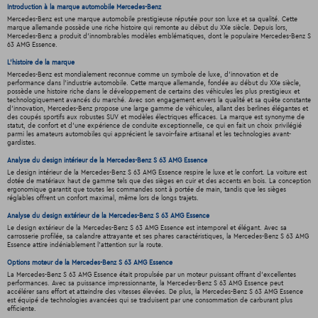
Introduction à la marque automobile Mercedes-Benz
Mercedes-Benz est une marque automobile prestigieuse réputée pour son luxe et sa qualité. Cette
marque allemande possède une riche histoire qui remonte au début du XXe siècle. Depuis lors,
Mercedes-Benz a produit d'innombrables modèles emblématiques, dont le populaire Mercedes-Benz S
63 AMG Essence.
L'histoire de la marque
Mercedes-Benz est mondialement reconnue comme un symbole de luxe, d'innovation et de
performance dans l'industrie automobile. Cette marque allemande, fondée au début du XXe siècle,
possède une histoire riche dans le développement de certains des véhicules les plus prestigieux et
technologiquement avancés du marché. Avec son engagement envers la qualité et sa quête constante
d'innovation, Mercedes-Benz propose une large gamme de véhicules, allant des berlines élégantes et
des coupés sportifs aux robustes SUV et modèles électriques efficaces. La marque est synonyme de
statut, de confort et d'une expérience de conduite exceptionnelle, ce qui en fait un choix privilégié
parmi les amateurs automobiles qui apprécient le savoir-faire artisanal et les technologies avant-
gardistes.
Analyse du design intérieur de la Mercedes-Benz S 63 AMG Essence
Le design intérieur de la Mercedes-Benz S 63 AMG Essence respire le luxe et le confort. La voiture est
dotée de matériaux haut de gamme tels que des sièges en cuir et des accents en bois. La conception
ergonomique garantit que toutes les commandes sont à portée de main, tandis que les sièges
réglables offrent un confort maximal, même lors de longs trajets.
Analyse du design extérieur de la Mercedes-Benz S 63 AMG Essence
Le design extérieur de la Mercedes-Benz S 63 AMG Essence est intemporel et élégant. Avec sa
carrosserie profilée, sa calandre attrayante et ses phares caractéristiques, la Mercedes-Benz S 63 AMG
Essence attire indéniablement l'attention sur la route.
Options moteur de la Mercedes-Benz S 63 AMG Essence
La Mercedes-Benz S 63 AMG Essence était propulsée par un moteur puissant offrant d'excellentes
performances. Avec sa puissance impressionnante, la Mercedes-Benz S 63 AMG Essence peut
accélérer sans effort et atteindre des vitesses élevées. De plus, la Mercedes-Benz S 63 AMG Essence
est équipé de technologies avancées qui se traduisent par une consommation de carburant plus
efficiente.