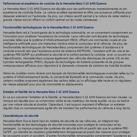
Performances et expérience de conduite de la Mercedes-Benz S 63 AMG Essence
La Mercedes-Benz S 63 AMG Essence est réputée pour ses performances impressionnantes et son
expérience de conduite fluide. La voiture accélère rapidement et offre une puissance suffisante pour
dépasser aisément sur l'autoroute. De plus, son châssis sportif permet à la voiture de rester stable à
grande vitesse tout en offrant un confort optimal sur les routes cahoteuses.
Fonctionnalités technologiques de la Mercedes-Benz S 63 AMG Essence
Mercedes-Benz est à l'avant-garde de la technologie automobile, en se concentrant constamment sur
l'innovation pour améliorer l'expérience de conduite. Leurs véhicules sont équipés de technologies
avancées telles que le système d'infodivertissement MBUX, offrant une commande vocale et une
intelligence artificielle pour une interaction intuitive entre le conducteur et le véhicule. De plus, les
fonctionnalités technologiques de Mercedes-Benz comprennent des systèmes d'assistance à la
conduite avancés tels que l'assistance active de distance DISTRONIC, l'assistant actif de voie et les
systèmes PRE-SAFE® qui améliorent la sécurité et le confort pendant la conduite. Avec un accent sur
l'électrification, Mercedes-Benz propose également des véhicules électriques de pointe (VE) et des
hybrides rechargeables (PHEV), équipés de technologies de batterie puissantes et de groupes
motopropulseurs efficaces pour répondre à la demande croissante de solutions de mobilité durables.
Même les modèles moins récents sont équipés de fonctionnalités technologiques avancées telles qu'un
système d'infodivertissement tactile, la connectivité Bluetooth et la commande vocale. De plus,
certains modèles proposent également des options telles qu'un affichage tête haute et un régulateur
de vitesse adaptatif pour plus de commodité en déplacement.
Entretien et fiabilité de la Mercedes-Benz S 63 AMG Essence
En ce qui concerne l'entretien et la fiabilité, la Mercedes-Benz S 63 AMG Essence est bien classée. La
marque est réputée pour sa construction solide et ses matériaux de haute qualité, ce qui se traduit
par une voiture robuste et durable. Cependant, il est toujours important d'effectuer un entretien
régulier chez un concessionnaire agréé afin de maintenir les performances du véhicule à long terme.
Caractéristiques de sécurité
Mercedes-Benz fixe la barre haut en matière de sécurité de ses véhicules, en intégrant des
fonctionnalités et des technologies de sécurité innovantes pour protéger le conducteur et les
passagers. La marque propose des systèmes de sécurité actifs et passifs tels que le système PRE-
SAFE®, qui identifie les situations potentiellement dangereuses et prend des mesures pour protéger
les occupants avant un accident. D'autres fonctionnalités remarquables comprennent l'assistance au