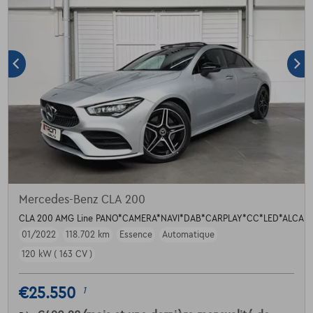
Mercedes-Benz CLA 200
CLA 200 AMG Line PANO*CAMERA*NAVI*DAB*CARPLAY*CC*LED*ALCAN
01/2022
118.702 km
Essence
Automatique
120 kW ( 163 CV )
€25.550
1