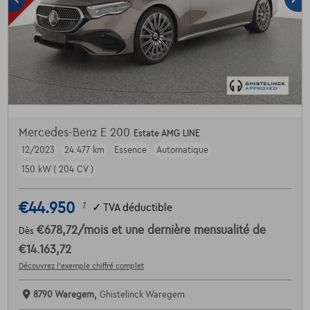
Mercedes-Benz E 200
Estate AMG LINE
12/2023
24.477 km
Essence
Automatique
150 kW ( 204 CV )
€44.950
1
✓
TVA déductible
€678,72
/mois
et une dernière mensualité de
Dès
€14.163,72
Découvrez l’exemple chiffré complet
8790 Waregem,
Ghistelinck Waregem