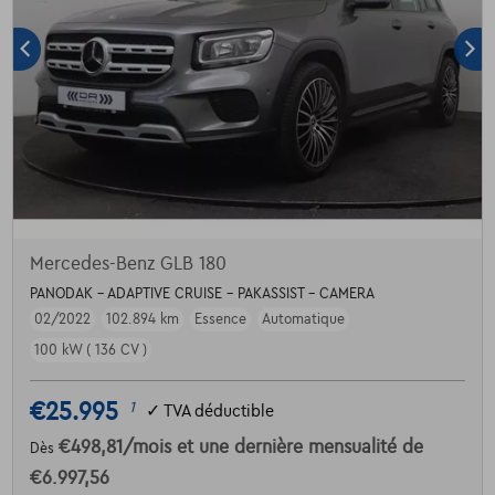
Mercedes-Benz GLB 180
PANODAK - ADAPTIVE CRUISE - PAKASSIST - CAMERA
02/2022
102.894 km
Essence
Automatique
100 kW ( 136 CV )
€25.995
1
✓
TVA déductible
€498,81
/mois
et une dernière mensualité de
Dès
€6.997,56