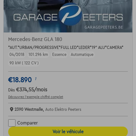
Mercedes-Benz GLA 180
*AUT.*URBAN/PROGRESSIVE*FULL LED*LEDER*19" ALU*CAMERA*
04/2018
101.296 km
Essence
Automatique
90 kW ( 122 CV )
€18.890
1
€374,55
/mois
Dès
Découvrez l’exemple chiffré complet
2390 Westmalle,
Auto Elektro Peeters
Comparer
Voir le véhicule