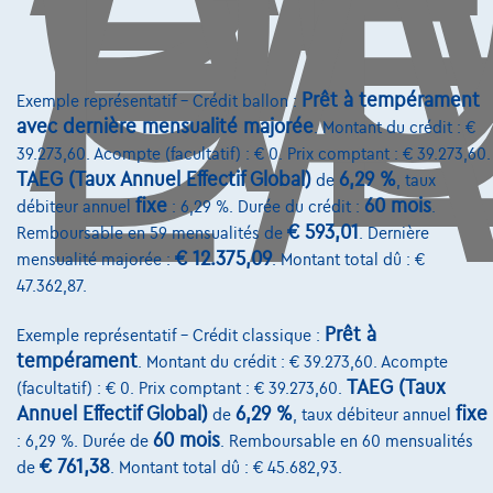
D
L'
Prêt à tempérament
Exemple représentatif – Crédit ballon :
Mercedes-Benz GLA 200
avec dernière mensualité majorée
. Montant du crédit : €
GLA 200 Business Solution AMG| Automaat| Carplay
39.273,60. Acompte (facultatif) : € 0. Prix comptant : € 39.273,60.
06/2020
116.137 km
Essence
Automatique
TAEG (Taux Annuel Effectif Global)
6,29 %
de
, taux
fixe
60 mois
115 kW ( 156 CV )
débiteur annuel
: 6,29 %. Durée du crédit :
.
€ 593,01
Remboursable en 59 mensualités de
. Dernière
€ 12.375,09
mensualité majorée :
. Montant total dû : €
€21.850
1
47.362,87.
€433,25
/mois
Dès
Découvrez l’exemple chiffré complet
Prêt à
Exemple représentatif – Crédit classique :
tempérament
. Montant du crédit : € 39.273,60. Acompte
3900 Pelt,
Premium Car Company
TAEG (Taux
(facultatif) : € 0. Prix comptant : € 39.273,60.
Annuel Effectif Global)
6,29 %
fixe
de
, taux débiteur annuel
Comparer
60 mois
: 6,29 %. Durée de
. Remboursable en 60 mensualités
Voir le véhicule
€ 761,38
de
. Montant total dû : € 45.682,93.