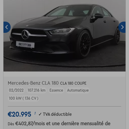
Mercedes-Benz CLA 180
CLA 180 COUPE
02/2022
107.216 km
Essence
Automatique
100 kW ( 136 CV )
€20.995
1
✓
TVA déductible
€402,87
/mois
et une dernière mensualité de
Dès