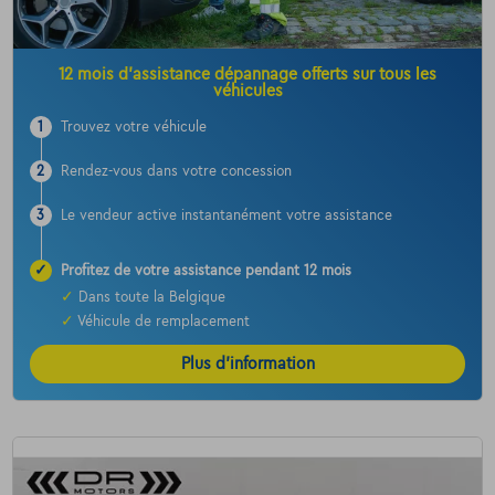
12 mois d’assistance dépannage offerts sur tous les
véhicules
1
Trouvez votre véhicule
2
Rendez-vous dans votre concession
3
Le vendeur active instantanément votre assistance
✓
Profitez de votre assistance pendant 12 mois
✓
Dans toute la Belgique
✓
Véhicule de remplacement
Plus d’information