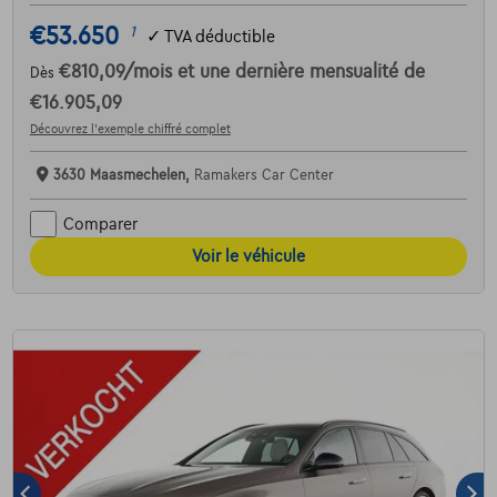
€53.650
1
✓
TVA déductible
€810,09
/mois
et une dernière mensualité de
Dès
€16.905,09
Découvrez l’exemple chiffré complet
3630 Maasmechelen,
Ramakers Car Center
Comparer
Voir le véhicule