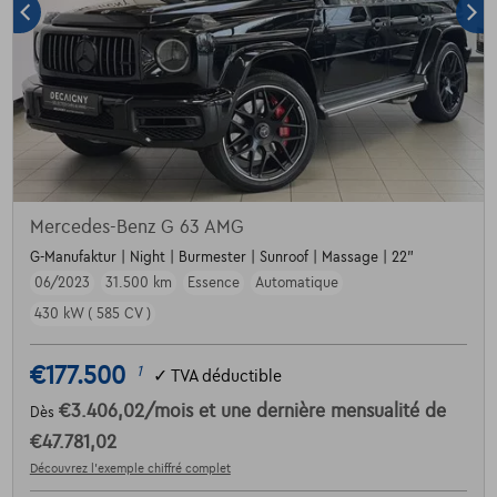
Mercedes-Benz G 63 AMG
G-Manufaktur | Night | Burmester | Sunroof | Massage | 22"
06/2023
31.500 km
Essence
Automatique
430 kW ( 585 CV )
€177.500
1
✓
TVA déductible
€3.406,02
/mois
et une dernière mensualité de
Dès
€47.781,02
Découvrez l’exemple chiffré complet