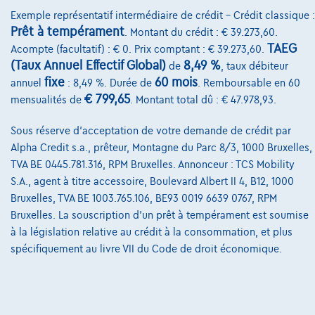
Exemple représentatif intermédiaire de crédit – Crédit classique :
Prêt à tempérament
. Montant du crédit : € 39.273,60.
TAEG
Acompte (facultatif) : € 0. Prix comptant : € 39.273,60.
(Taux Annuel Effectif Global)
8,49 %
de
, taux débiteur
fixe
60 mois
annuel
: 8,49 %. Durée de
. Remboursable en 60
€ 799,65
mensualités de
. Montant total dû : € 47.978,93.
Sous réserve d'acceptation de votre demande de crédit par
Alpha Credit s.a., prêteur, Montagne du Parc 8/3, 1000 Bruxelles,
TVA BE 0445.781.316, RPM Bruxelles. Annonceur : TCS Mobility
S.A., agent à titre accessoire, Boulevard Albert II 4, B12, 1000
Bruxelles, TVA BE 1003.765.106, BE93 0019 6639 0767, RPM
Bruxelles. La souscription d'un prêt à tempérament est soumise
à la législation relative au crédit à la consommation, et plus
spécifiquement au livre VII du Code de droit économique.
Mercedes-Benz B 180
B 180 Business avec 1 an 1/2 de garantie
04/2021
74.400 km
Essence
Automatique