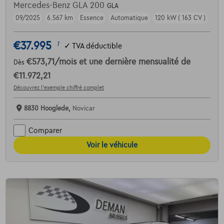
Mercedes-Benz GLA 200
GLA
09/2025
6.567 km
Essence
Automatique
120 kW ( 163 CV )
€37.995
1
✓
TVA déductible
€573,71
/mois
et une dernière mensualité de
Dès
€11.972,21
Découvrez l’exemple chiffré complet
8830 Hooglede,
Novicar
Comparer
Voir le véhicule