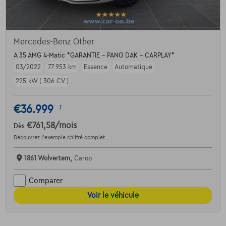
Mercedes-Benz Other
A 35 AMG 4-Matic *GARANTIE - PANO DAK - CARPLAY*
03/2022
77.953 km
Essence
Automatique
225 kW ( 306 CV )
€36.999
1
€761,58
/mois
Dès
Découvrez l’exemple chiffré complet
1861 Wolvertem,
Caroo
Comparer
Voir le véhicule