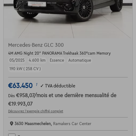
Mercedes-Benz GLC 300
4M AMG Night 20" PANORAMA Trekhaak 360°cam Memory
05/2025
4.600 km
Essence
Automatique
190 kW ( 258 CV )
€63.450
1
✓
TVA déductible
€958,07
/mois
et une dernière mensualité de
Dès
€19.993,07
Découvrez l’exemple chiffré complet
3630 Maasmechelen,
Ramakers Car Center