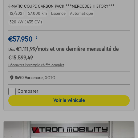
4-MATIC COUPE CARBON PACK ***MERCEDES HISTORY***
12/2021
57.000 km
Essence
Automatique
320 kW ( 435 CV )
€57.950
1
€1.111,99
/mois
et une dernière mensualité de
Dès
€15.599,49
Découvrez l’exemple chiffré complet
8490 Varsenare,
XOTO
Comparer
Voir le véhicule