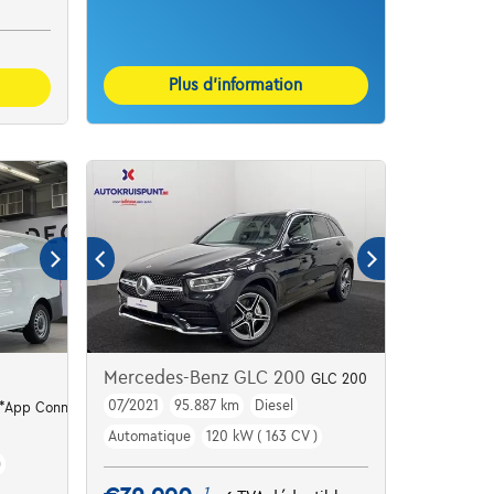
Plus d’information
Mercedes-Benz GLC 200
GLC 200
07/2021
95.887 km
Diesel
l*App Connect
Automatique
120 kW ( 163 CV )
)
1