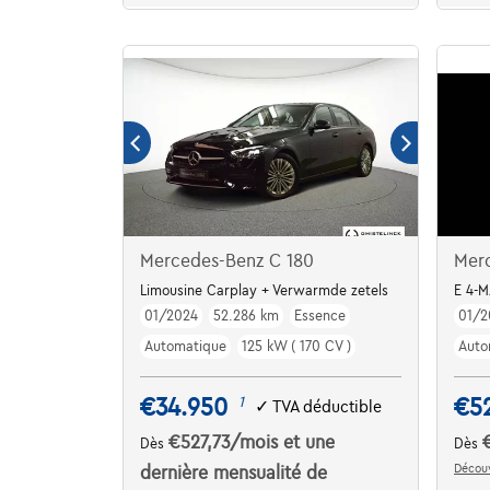
Mercedes-Benz C 180
Mer
Limousine Carplay + Verwarmde zetels
E 4-
01/2024
52.286 km
Essence
01/2
Automatique
125 kW ( 170 CV )
Auto
€34.950
€5
1
✓
TVA déductible
€527,73
/mois
et une
Dès
Dès
Découv
dernière mensualité de