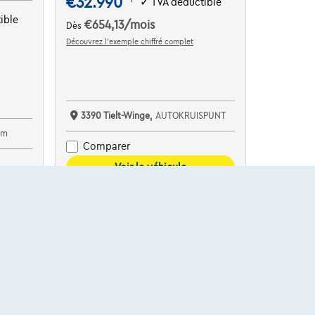
€32.990
✓
TVA déductible
ible
€654,13
/mois
Dès
Découvrez l’exemple chiffré complet
3390 Tielt-Winge,
AUTOKRUISPUNT
em
Comparer
Voir le véhicule