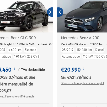
cedes-Benz GLC 300
Mercedes-Benz A 200
MG Night 20" PANORAMA Trekhaak 360°cam Memory
Pack AMG*Boite auto*GPS*Toit 
025
4.600 km
Essence
05/2019
112.460 km
Diesel
matique
190 kW ( 258 CV )
Automatique
110 kW ( 150 CV )
3.450
€20.990
1
1
✓
TVA déductible
€958,07
/mois
et une
€421,78
/mois
Dès
Découvrez l’exemple chiffré complet
ière mensualité de
993,07
rez l’exemple chiffré complet