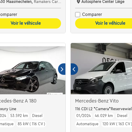
630 Maasmechelen,
Ramakers Car Center
Autosphere Center Liège
omparer
Comparer
Voir le véhicule
Voir le véhicule
cedes-Benz A 180
Mercedes-Benz Vito
uxury Line
116 CDI L2 *Camera*Reservewie
024
53.592 km
Diesel
01/2024
46.029 km
Diesel
matique
85 kW ( 116 CV )
Automatique
120 kW ( 163 CV 