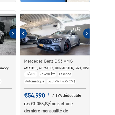
Mercedes-Benz E 53 AMG
emory
4MATIC+, AIRMATIC, BURMESTER, 360, DISTR PLUS
11/2021
73.490 km
Essence
)
Automatique
320 kW ( 435 CV )
€54.990
1
✓
TVA déductible
€1.055,19
/mois
et une
Dès
dernière mensualité de