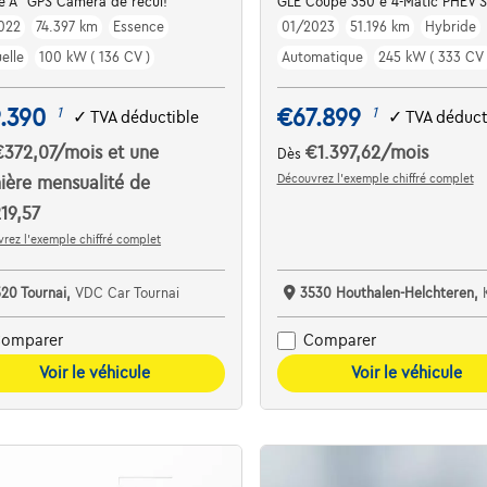
e A* GPS Caméra de recul!
GLE Coupé 350 e 4-Matic PHEV S
022
74.397 km
Essence
01/2023
51.196 km
Hybride
elle
100 kW ( 136 CV )
Automatique
245 kW ( 333 CV 
.390
€67.899
1
1
✓
TVA déductible
✓
TVA déduct
€372,07
/mois
et une
€1.397,62
/mois
Dès
Découvrez l’exemple chiffré complet
ière mensualité de
19,57
rez l’exemple chiffré complet
520 Tournai,
VDC Car Tournai
3530 Houthalen-Helchteren,
K
omparer
Comparer
Voir le véhicule
Voir le véhicule