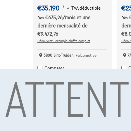
€35.190
€2
1
✓
TVA déductible
€675,26
/mois
et une
Dès
Dès
dernière mensualité de
dern
€9.472,76
€8.0
Découvrez l’exemple chiffré complet
Découv
3800 Sint-Truiden,
Falcomotive
7
ATTENT
Comparer
C
Voir le véhicule
NOUV