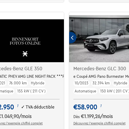
cedes-Benz GLE 350
Mercedes-Benz GLC 300
MATIC PHEV AMG LINE NIGHT PACK ***FULL OPTION / VAT REFUNDABLE***
e Coupé AMG Pano Burmester M
021
76.000 km
Hybride
10/2023
32.394 km
Hybride
matique
155 kW ( 211 CV )
Automatique
150 kW ( 201 CV 
2.950
€58.900
1
1
✓
TVA déductible
€1.049,90
/mois
€1.199,26
/mois
Dès
rez l’exemple chiffré complet
Découvrez l’exemple chiffré complet