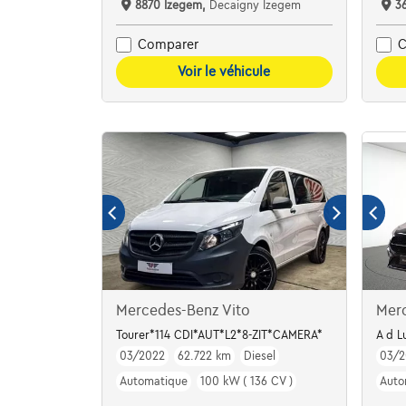
8870 Izegem,
Decaigny Izegem
3
Comparer
C
Voir le véhicule
Mercedes-Benz Vito
Mer
Tourer*114 CDI*AUT*L2*8-ZIT*CAMERA*
A d L
03/2022
62.722 km
Diesel
03/2
Automatique
100 kW ( 136 CV )
Auto