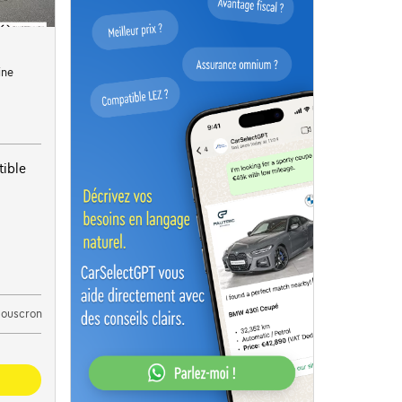
ine
ible
Mouscron