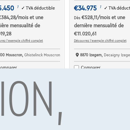
5.450
€34.975
1
1
✓
TVA déductible
✓
TVA déduct
€384,28
/mois
et une
€528,11
/mois
et une
Dès
ière mensualité de
dernière mensualité de
19,28
€11.020,61
rez l’exemple chiffré complet
Découvrez l’exemple chiffré complet
700 Mouscron,
Ghistelinck Mouscron
8870 Izegem,
Decaigny Izeg
ION,
omparer
Comparer
Voir le véhicule
Voir le véhicule
EAU PRIX