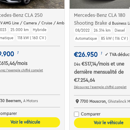
cedes-Benz CLA 250
Mercedes-Benz CLA 180
Shooting Brake
 *
V AMG Line / Camera / Cruise / Ambient Lightning
d Business L
2023
25.000 km
Hybride
08/2022
26.314 km
Diesel
matique
118 kW ( 160 CV )
Automatique
85 kW ( 116 CV )
9.900
1
€26.950
1
✓
TVA déduct
€615,46
/mois
€517,14
/mois
et une
Dès
rez l’exemple chiffré complet
dernière mensualité de
€7.254,64
Découvrez l’exemple chiffré complet
730 Beernem,
A Motors
7700 Mouscron,
Ghistelinck 
omparer
Comparer
Voir le véhicule
Voir le véhicule