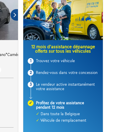
12 mois d’assistance dépannage
offerts sur tous les véhicules
pano*Caméra*Capteurs Av/Ar
1
Trouvez votre véhicule
2
Rendez-vous dans votre concession
3
Le vendeur active instantanément
votre assistance
✓
Profitez de votre assistance
pendant 12 mois
✓
Dans toute la Belgique
✓
Véhicule de remplacement