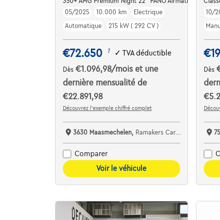
350+ AMG Premium Night 22" PANO Airmatic Trekhaak
Class
05/2025
10.000 km
Electrique
10/2
Automatique
215 kW ( 292 CV )
Manu
€72.650
€19
1
✓
TVA déductible
€1.096,98
/mois
et une
Dès
Dès
dernière mensualité de
dern
€22.891,98
€5.2
Découvrez l’exemple chiffré complet
Découv
3630 Maasmechelen,
Ramakers Car Center
7
Comparer
C
Voir le véhicule