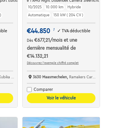
port Edition BTW* Garantie*
e T AMG Night Dodehoek Camera Sfeerlicht LED
10/2025
10.000 km
Hybride
)
Automatique
150 kW ( 204 CV )
€44.850
1
ible
✓
TVA déductible
€677,21
/mois
et une
Dès
dernière mensualité de
€14.132,21
Découvrez l’exemple chiffré complet
ubika Cars
3630 Maasmechelen,
Ramakers Car Center
Comparer
Voir le véhicule