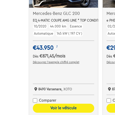
Mercedes-Benz GLC 200
Mer
EQ 4-MATIC COUPE AMG LINE * TOP CONDITION / 1HD.
e PHE
10/2020
44.000 km
Essence
02/
Automatique
145 kW ( 197 CV )
Auto
€43.950
€2
1
€871,45
/mois
Dès
Dès
Découvrez l’exemple chiffré complet
Découv
8490 Varsenare,
XOTO
8
Comparer
C
Voir le véhicule