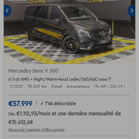
Mercedes-Benz V 300
d 5-zit AMG + Night/Warm+koud Leder/360/AdCruise/T
11/2021
78.000 km
Diesel
Automatique
174 kW ( 236 CV )
€57.999
1
✓
TVA déductible
€1.112,93
/mois
et une dernière mensualité de
Dès
€15.612,68
Découvrez l’exemple chiffré complet