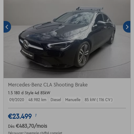
Mercedes-Benz CLA Shooting Brake
1.5 180 d Style 4d 85kW
09/2020
48.982 km
Diesel
Manuelle
85 kW ( 116 CV )
€23.499
1
€483,70
/mois
Dès
Découvrez l’exemple chiffré complet