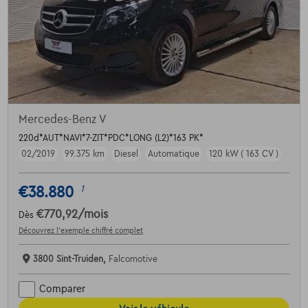
Mercedes-Benz V
220d*AUT*NAVI*7-ZIT*PDC*LONG (L2)*163 PK*
02/2019
99.375 km
Diesel
Automatique
120 kW ( 163 CV )
€38.880
1
€770,92
/mois
Dès
Découvrez l’exemple chiffré complet
3800 Sint-Truiden,
Falcomotive
Comparer