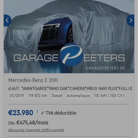
Mercedes-Benz E 200
d AUT. *AVANTGARDE*PANO DAK*CAMERA*MBUX NAVI PLUS*FULL LE
01/2019
119.872 km
Diesel
Automatique
110 kW ( 150 CV )
€23.980
1
✓
TVA déductible
€475,48
/mois
Dès
Découvrez l’exemple chiffré complet