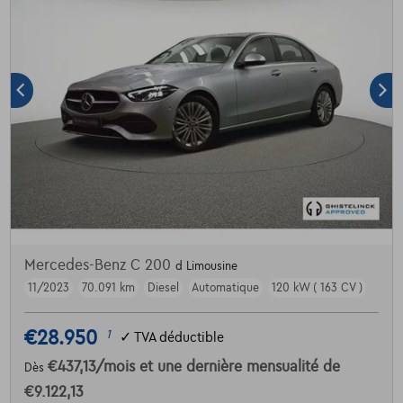
Mercedes-Benz C 200
d Limousine
11/2023
70.091 km
Diesel
Automatique
120 kW ( 163 CV )
€28.950
1
✓
TVA déductible
€437,13
/mois
et une dernière mensualité de
Dès
€9.122,13