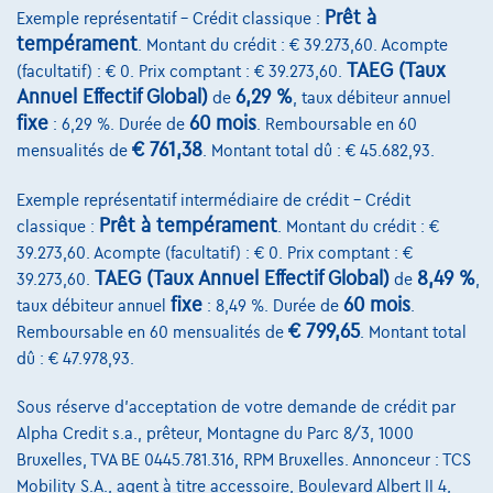
Prêt à
Exemple représentatif – Crédit classique :
tempérament
. Montant du crédit : € 39.273,60. Acompte
TAEG (Taux
(facultatif) : € 0. Prix comptant : € 39.273,60.
Annuel Effectif Global)
6,29 %
de
, taux débiteur annuel
fixe
60 mois
: 6,29 %. Durée de
. Remboursable en 60
€ 761,38
mensualités de
. Montant total dû : € 45.682,93.
Exemple représentatif intermédiaire de crédit – Crédit
Prêt à tempérament
classique :
. Montant du crédit : €
39.273,60. Acompte (facultatif) : € 0. Prix comptant : €
TAEG (Taux Annuel Effectif Global)
8,49 %
39.273,60.
de
,
fixe
60 mois
taux débiteur annuel
: 8,49 %. Durée de
.
€ 799,65
Remboursable en 60 mensualités de
. Montant total
Mercedes-Benz E 200
dû : € 47.978,93.
d Break Alu19"/Leder/Led/Cam/Carplay/Pdc/Cruise *1j garantie*
Sous réserve d'acceptation de votre demande de crédit par
09/2023
45.000 km
Diesel
Automatique
118 kW ( 160 CV )
Alpha Credit s.a., prêteur, Montagne du Parc 8/3, 1000
Bruxelles, TVA BE 0445.781.316, RPM Bruxelles. Annonceur : TCS
€33.900
1
✓
TVA déductible
Mobility S.A., agent à titre accessoire, Boulevard Albert II 4,