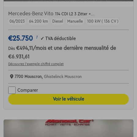
Mercedes-Benz Vito
114 CDI L2 3 Zitter +...
06/2023
64.200 km
Diesel
Manuelle
100 kW ( 136 CV )
€25.750
1
✓
TVA déductible
€494,11
/mois
et une dernière mensualité de
Dès
€6.931,61
Découvrez l’exemple chiffré complet
7700 Mouscron,
Ghistelinck Mouscron
Comparer
Voir le véhicule