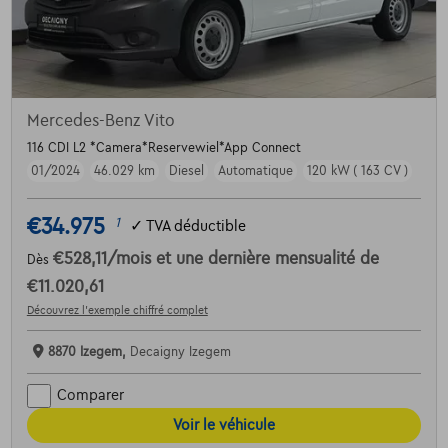
Mercedes-Benz Vito
116 CDI L2 *Camera*Reservewiel*App Connect
01/2024
46.029 km
Diesel
Automatique
120 kW ( 163 CV )
€34.975
1
✓
TVA déductible
€528,11
/mois
et une dernière mensualité de
Dès
€11.020,61
Découvrez l’exemple chiffré complet
8870 Izegem,
Decaigny Izegem
Comparer
Voir le véhicule