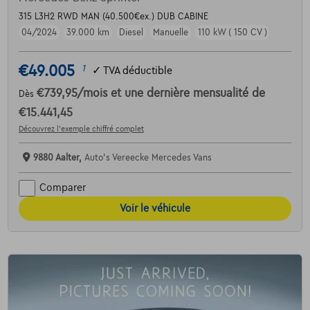
315 L3H2 RWD MAN (40.500€ex.) DUB CABINE
04/2024
39.000 km
Diesel
Manuelle
110 kW ( 150 CV )
€49.005
1
✓
TVA déductible
€739,95
/mois
et une dernière mensualité de
Dès
€15.441,45
Découvrez l’exemple chiffré complet
9880 Aalter,
Auto's Vereecke Mercedes Vans
Comparer
Voir le véhicule