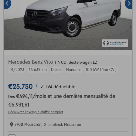
Mercedes-Benz Vito
114 CDI Bestelwagen L2
01/2023
64.639 km
Diesel
Manuelle
100 kW ( 136 CV )
€25.750
1
✓
TVA déductible
€494,11
/mois
et une dernière mensualité de
Dès
€6.931,61
Découvrez l’exemple chiffré complet
7700 Mouscron,
Ghistelinck Mouscron