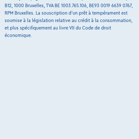
€511,87
/mois
et une dernière mensualité de
Dès
B12, 1000 Bruxelles, TVA BE 1003.765.106, BE93 0019 6639 0767,
RPM Bruxelles. La souscription d'un prêt à tempérament est
€10.681,87
soumise à la législation relative au crédit à la consommation,
Découvrez l’exemple chiffré complet
et plus spécifiquement au livre VII du Code de droit
8520 Kuurne,
Kuurne Motors
économique.
Comparer
Voir le véhicule