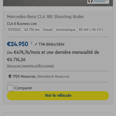
Mercedes-Benz CLA 180 Shooting Brake
CLA d Business Line
07/2022
40.736 km
Diesel
Automatique
85 kW ( 116 CV )
€24.950
1
✓
TVA déductible
€478,76
/mois
et une dernière mensualité de
Dès
€6.716,26
Découvrez l’exemple chiffré complet
7700 Mouscron,
Ghistelinck Mouscron
Comparer
Voir le véhicule