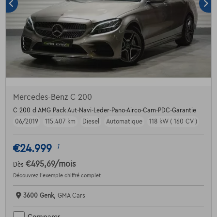
Mercedes-Benz C 200
C 200 d AMG Pack Aut-Navi-Leder-Pano-Airco-Cam-PDC-Garantie
06/2019
115.407 km
Diesel
Automatique
118 kW ( 160 CV )
€24.999
1
€495,69
/mois
Dès
Découvrez l’exemple chiffré complet
3600 Genk,
GMA Cars
Comparer