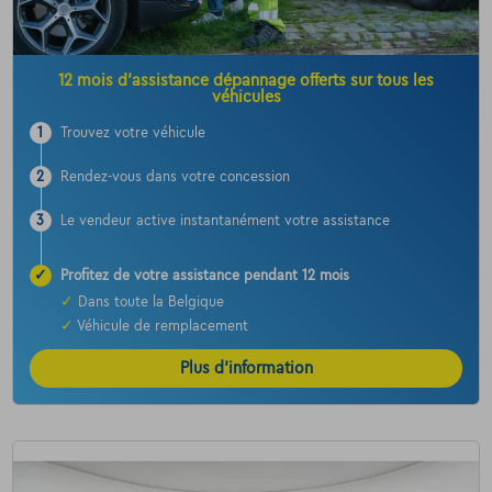
12 mois d’assistance dépannage offerts sur tous les
véhicules
1
Trouvez votre véhicule
2
Rendez-vous dans votre concession
3
Le vendeur active instantanément votre assistance
✓
Profitez de votre assistance pendant 12 mois
✓
Dans toute la Belgique
✓
Véhicule de remplacement
Plus d’information