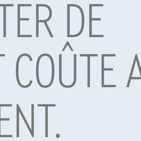
TER DE
ssence d'occasion varient en fonction de facteurs tels que l'année 
ue les modèles plus anciens avec des kilométrages élevés soient mo
x de consulter les marchés en ligne et les concessionnaires automobi
ec une forte orientation vers la durabilité, l'électrification et le
T COÛTE 
le en investissant dans les véhicules électriques (VE) et le dével
e avec style
n doute une voiture d'occasion fiable qui allie style et performa
nz GLB 35 AMG Essence offre une expérience de conduite unique. Les
ger la Mercedes-Benz GLB 35 AMG Essence.
GLB 35 AMG Essence peuvent varier en fonction de l'emplacement et d
ENT.
ntes sources avant de procéder à l'achat. Curieux de découvrir d'au
 GLC
et
Mercedes a klasse
.
par Alpha Credit s.a., prêteur, Montagne du Parc 8/3, 1000 Bruxelles, TVA 