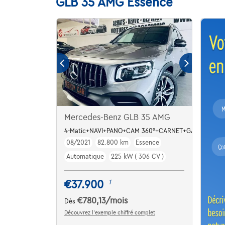
GLB 35 AMG Essence
Mercedes-Benz GLB 35 AMG
4-Matic+NAVI+PANO+CAM 360°+CARNET+GARANTIE
08/2021
82.800 km
Essence
Automatique
225 kW ( 306 CV )
€37.900
1
€780,13
/mois
Dès
Découvrez l’exemple chiffré complet