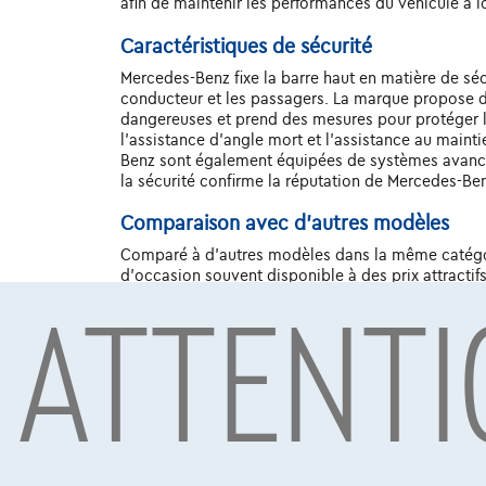
afin de maintenir les performances du véhicule à 
Caractéristiques de sécurité
Mercedes-Benz fixe la barre haut en matière de séc
conducteur et les passagers. La marque propose des
dangereuses et prend des mesures pour protéger le
l'assistance d'angle mort et l'assistance au mainti
Benz sont également équipées de systèmes avancés 
la sécurité confirme la réputation de Mercedes-B
Comparaison avec d'autres modèles
Comparé à d'autres modèles dans la même catégori
ATTENTI
d'occasion souvent disponible à des prix attractifs.
parmi les acheteurs de voitures d'occasion.
Acheter une Mercedes-Benz GLB 35 AMG 
L'achat d'une Mercedes-Benz GLB 35 AMG Essence d'o
abordable. Il est important de rechercher un vende
vérification technique peut également aider à déc
Prix de vente de la Mercedes-Benz GLB 