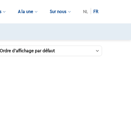
s
A la une
Sur nous
NL
FR