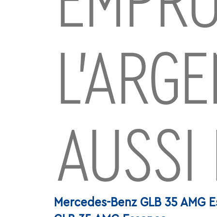
EMPRU
L’ARG
AUSSI 
Mercedes-Benz GLB 35 AMG Ess