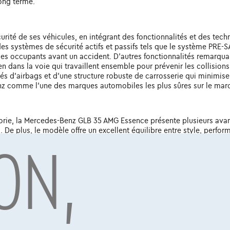
long terme.
urité de ses véhicules, en intégrant des fonctionnalités et des tec
 systèmes de sécurité actifs et passifs tels que le système PRE-SAF
s occupants avant un accident. D'autres fonctionnalités remarquab
en dans la voie qui travaillent ensemble pour prévenir les collision
d'airbags et d'une structure robuste de carrosserie qui minimise 
enz comme l'une des marques automobiles les plus sûres sur le mar
e, la Mercedes-Benz GLB 35 AMG Essence présente plusieurs avantag
ON,
 De plus, le modèle offre un excellent équilibre entre style, performa
Essence d'occasion
ccasion peut être un choix judicieux pour les acheteurs automobile
ur fiable et d'inspecter soigneusement la voiture avant de procéder
ouvrir d'éventuels défauts cachés.
35 AMG Essence d'occasion