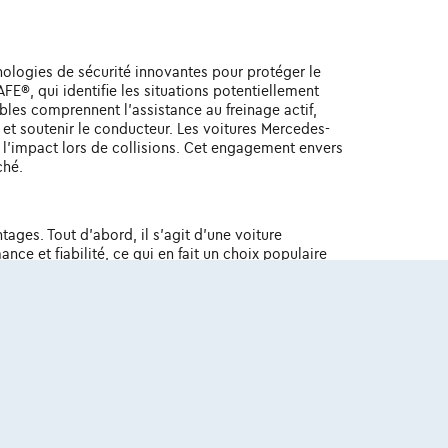
hnologies de sécurité innovantes pour protéger le
E®, qui identifie les situations potentiellement
les comprennent l'assistance au freinage actif,
s et soutenir le conducteur. Les voitures Mercedes-
l'impact lors de collisions. Cet engagement envers
ché.
es. Tout d'abord, il s'agit d'une voiture
nce et fiabilité, ce qui en fait un choix populaire
s à la recherche de luxe et de fiabilité à un prix
 à l'achat. Consulter un expert ou effectuer une