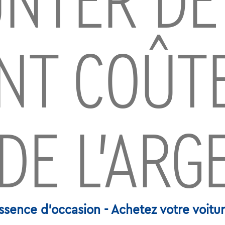
NTER DE
ENT COÛT
DE L’ARG
ence d'occasion - Achetez votre voitu