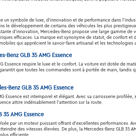
n symbole de luxe, d'innovation et de performance dans l'indust
dans le développement de certains des véhicules les plus prestigi
stante d'innovation, Mercedes-Benz propose une large gamme de véh
riques efficaces. La marque est synonyme de statut, de confort et 
mobiles qui apprécient le savoir-faire artisanal et les technologies 
edes-Benz GLB 35 AMG Essence
 Essence respire le luxe et le confort. La voiture est dotée de mat
rantit que toutes les commandes sont à portée de main, tandis que
edes-Benz GLB 35 AMG Essence
 Essence est intemporel et élégant. Avec sa carrosserie profilée, 
nce attire indéniablement l'attention sur la route.
B 35 AMG Essence
sée par un moteur puissant offrant d'excellentes performances. A
atteindre des vitesses élevées. De plus, la Mercedes-Benz GLB 35 
lus efficiente.