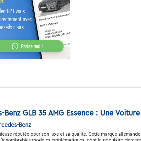
s-Benz GLB 35 AMG Essence : Une Voiture 
rcedes-Benz
euse réputée pour son luxe et sa qualité. Cette marque allemande 
t d'innombrables modèles emblématiques, dont le populaire Merce