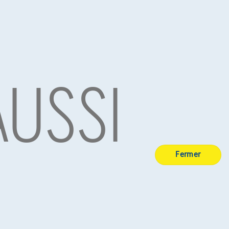
de fabrication, le kilométrage et l'état général de
ins chers que les modèles plus récents avec des
les pour avoir une idée des prix actuels.
s technologies avancées. La marque s'engage à
AUSSI
oppement de solutions de mobilité innovantes.
nces. Avec son design intemporel, son moteur
 acheteurs automobiles à la recherche d'une voiture
es conditions du marché. Il est toujours
tres modèles spécifiques de cette marque ? Alors
Fermer
BE 0445.781.316, RPM Bruxelles. Adverteerder: TCS