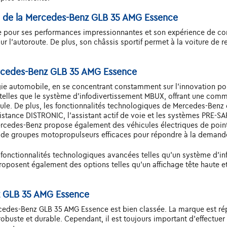
e de la Mercedes-Benz GLB 35 AMG Essence
pour ses performances impressionnantes et son expérience de condu
 l'autoroute. De plus, son châssis sportif permet à la voiture de re
ercedes-Benz GLB 35 AMG Essence
ie automobile, en se concentrant constamment sur l'innovation pou
elles que le système d'infodivertissement MBUX, offrant une comman
hicule. De plus, les fonctionnalités technologiques de Mercedes-Be
istance DISTRONIC, l'assistant actif de voie et les systèmes PRE-SA
 Mercedes-Benz propose également des véhicules électriques de poin
t de groupes motopropulseurs efficaces pour répondre à la demande
nctionnalités technologiques avancées telles qu'un système d'infod
posent également des options telles qu'un affichage tête haute et 
nz GLB 35 AMG Essence
 Mercedes-Benz GLB 35 AMG Essence est bien classée. La marque est r
 robuste et durable. Cependant, il est toujours important d'effectue