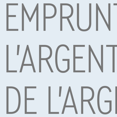
EMPRUN
Les prix de vente d'une Mercedes-Benz GLB 35 AMG E
la voiture. En général, on peut s'attendre à ce q
kilométrages plus faibles. Il est toujours judicieu
Avenir
L'avenir de Mercedes-Benz s'annonce prometteur, av
L'ARGEN
maintenir son leadership dans l'industrie automobi
Conclusion : Une voiture d'occasion fiabl
La Mercedes-Benz GLB 35 AMG Essence est sans aucu
puissant et son intérieur luxueux, la Mercedes-Be
de luxe abordable devraient certainement envisa
Les prix et la disponibilité de la Mercedes-Benz 
DE L'ARG
recommandé de vérifier les prix auprès de différe
découvrez ici à l'avance
Mercedes EQB
,
Mercedes
Sous réserve d’acceptation de votre demande de crédit 