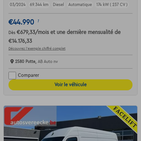
03/2024
69.344 km
Diesel
Automatique
174 kW ( 237 CV )
€44.990
1
€679,33
/mois
et une dernière mensualité de
Dès
€14.176,33
Découvrez l’exemple chiffré complet
2580 Putte,
AB Auto nv
Comparer
Voir le véhicule