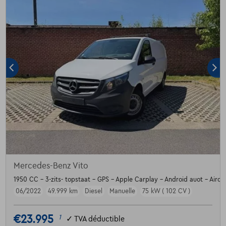
Mercedes-Benz Vito
1950 CC - 3-zits- topstaat - GPS - Apple Carplay - Android auot - Airco
06/2022
49.999 km
Diesel
Manuelle
75 kW ( 102 CV )
€23.995
1
✓
TVA déductible