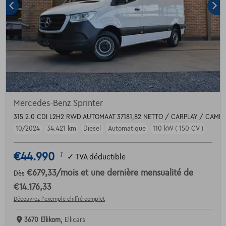
Mercedes-Benz Sprinter
315 2.0 CDI L2H2 RWD AUTOMAAT 37181,82 NETTO / CARPLAY / CAME
10/2024
34.421 km
Diesel
Automatique
110 kW ( 150 CV )
€44.990
1
✓
TVA déductible
€679,33
/mois
et une dernière mensualité de
Dès
€14.176,33
Découvrez l’exemple chiffré complet
3670 Ellikom,
Ellicars