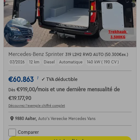
Mercedes-Benz Sprinter
319 L2H2 RWD AUTO (50.300€ex.)
07/2026
12 km
Diesel
Automatique
140 kW ( 190 CV )
€60.863
1
✓
TVA déductible
€919,00
/mois
et une dernière mensualité de
Dès
€19.177,90
Découvrez l’exemple chiffré complet
9880 Aalter,
Auto's Vereecke Mercedes Vans
Comparer