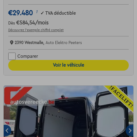
€29.480
1
✓
TVA déductible
€584,54
/mois
Dès
Découvrez l’exemple chiffré complet
2390 Westmalle,
Auto Elektro Peeters
Comparer
Voir le véhicule