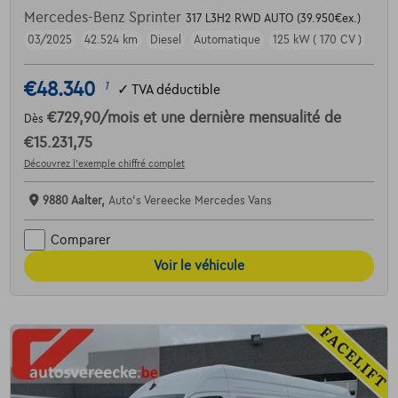
Mercedes-Benz Sprinter
317 L3H2 RWD AUTO (39.950€ex.)
03/2025
42.524 km
Diesel
Automatique
125 kW ( 170 CV )
€48.340
1
✓
TVA déductible
€729,90
/mois
et une dernière mensualité de
Dès
€15.231,75
Découvrez l’exemple chiffré complet
9880 Aalter,
Auto's Vereecke Mercedes Vans
Comparer
Voir le véhicule