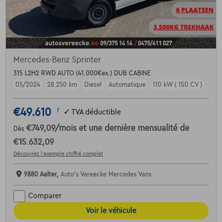
Mercedes-Benz Sprinter
315 L2H2 RWD AUTO (41.000€ex.) DUB CABINE
05/2024
28.250 km
Diesel
Automatique
110 kW ( 150 CV )
€49.610
1
✓
TVA déductible
€749,09
/mois
et une dernière mensualité de
Dès
€15.632,09
Découvrez l’exemple chiffré complet
9880 Aalter,
Auto's Vereecke Mercedes Vans
Comparer
Voir le véhicule