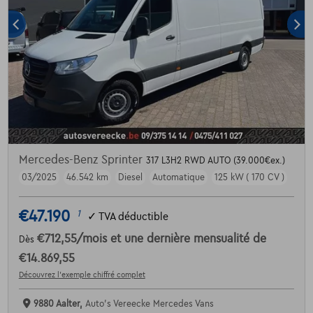
Mercedes-Benz Sprinter
317 L3H2 RWD AUTO (39.000€ex.)
03/2025
46.542 km
Diesel
Automatique
125 kW ( 170 CV )
€47.190
1
✓
TVA déductible
€712,55
/mois
et une dernière mensualité de
Dès
€14.869,55
Découvrez l’exemple chiffré complet
9880 Aalter,
Auto's Vereecke Mercedes Vans