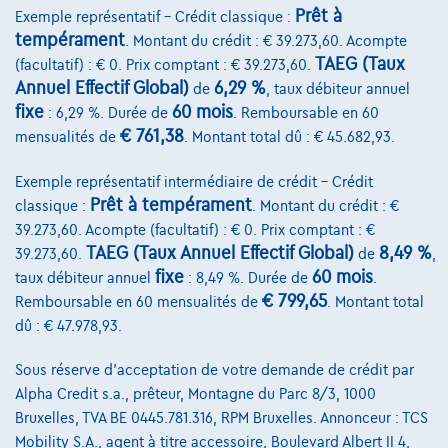
Voir le véhicule
Prêt à
Exemple représentatif – Crédit classique :
tempérament
. Montant du crédit : € 39.273,60. Acompte
TAEG (Taux
(facultatif) : € 0. Prix comptant : € 39.273,60.
Annuel Effectif Global)
6,29 %
de
, taux débiteur annuel
fixe
60 mois
: 6,29 %. Durée de
. Remboursable en 60
€ 761,38
mensualités de
. Montant total dû : € 45.682,93.
Exemple représentatif intermédiaire de crédit – Crédit
Prêt à tempérament
classique :
. Montant du crédit : €
39.273,60. Acompte (facultatif) : € 0. Prix comptant : €
TAEG (Taux Annuel Effectif Global)
8,49 %
39.273,60.
de
,
fixe
60 mois
taux débiteur annuel
: 8,49 %. Durée de
.
€ 799,65
Remboursable en 60 mensualités de
. Montant total
dû : € 47.978,93.
Sous réserve d'acceptation de votre demande de crédit par
Alpha Credit s.a., prêteur, Montagne du Parc 8/3, 1000
Mercedes-Benz Sprinter
Bruxelles, TVA BE 0445.781.316, RPM Bruxelles. Annonceur : TCS
315 L2H2 RWD AUTO (41.500€ex.) DUB CABINE
Mobility S.A., agent à titre accessoire, Boulevard Albert II 4,