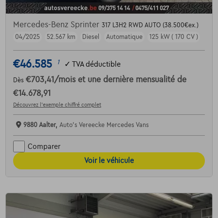
Mercedes-Benz Sprinter
317 L3H2 RWD AUTO (38.500€ex.)
04/2025
52.567 km
Diesel
Automatique
125 kW ( 170 CV )
€46.585
1
✓
TVA déductible
€703,41
/mois
et une dernière mensualité de
Dès
€14.678,91
Découvrez l’exemple chiffré complet
9880 Aalter,
Auto's Vereecke Mercedes Vans
Comparer
Voir le véhicule