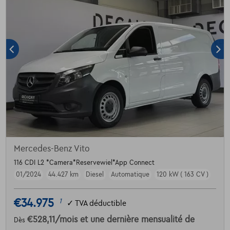
Mercedes-Benz Vito
116 CDI L2 *Camera*Reservewiel*App Connect
01/2024
44.427 km
Diesel
Automatique
120 kW ( 163 CV )
€34.975
1
✓
TVA déductible
€528,11
/mois
et une dernière mensualité de
Dès