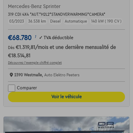
Mercedes-Benz Sprinter
319 CDI 4X4 *AUT.*H2L2*STANDVERWARMING*CAMERA*
03/2023
36.538 km
Diesel
Automatique
140 kW ( 190 CV )
€68.780
1
✓
TVA déductible
€1.319,81
/mois
et une dernière mensualité de
Dès
€18.514,81
Découvrez l’exemple chiffré complet
2390 Westmalle,
Auto Elektro Peeters
Comparer
Voir le véhicule