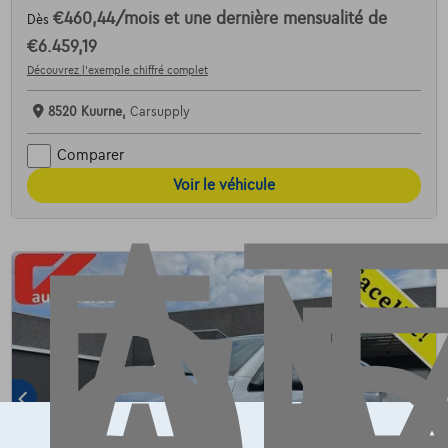
€460,44
/mois
et une dernière mensualité de
Dès
AT
€6.459,19
Découvrez l’exemple chiffré complet
8520 Kuurne,
Carsupply
Comparer
Voir le véhicule