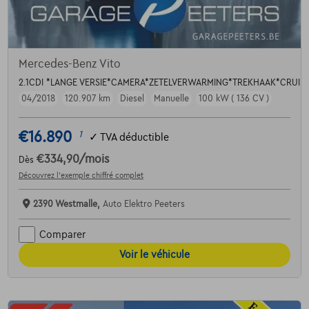
Mercedes-Benz Vito
2.1CDI *LANGE VERSIE*CAMERA*ZETELVERWARMING*TREKHAAK*CRUI
04/2018
120.907 km
Diesel
Manuelle
100 kW ( 136 CV )
€16.890
1
✓
TVA déductible
€334,90
/mois
Dès
Découvrez l’exemple chiffré complet
2390 Westmalle,
Auto Elektro Peeters
Comparer
Voir le véhicule