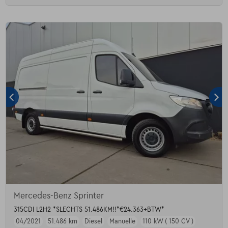
Mercedes-Benz Sprinter
315CDI L2H2 *SLECHTS 51.486KM!!*€24.363+BTW*
04/2021
51.486 km
Diesel
Manuelle
110 kW ( 150 CV )