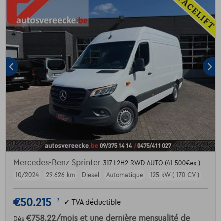
Mercedes-Benz Sprinter
317 L2H2 RWD AUTO (41.500€ex.)
10/2024
29.626 km
Diesel
Automatique
125 kW ( 170 CV )
€50.215
1
✓
TVA déductible
€758,22
/mois
et une dernière mensualité de
Dès