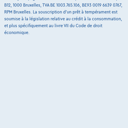
05/2024
24.415 km
Diesel
Automatique
110 kW ( 150 CV )
B12, 1000 Bruxelles, TVA BE 1003.765.106, BE93 0019 6639 0767,
RPM Bruxelles. La souscription d'un prêt à tempérament est
€50.215
1
soumise à la législation relative au crédit à la consommation,
✓
TVA déductible
et plus spécifiquement au livre VII du Code de droit
€758,22
/mois
et une dernière mensualité de
Dès
économique.
€15.822,72
Découvrez l’exemple chiffré complet
9880 Aalter,
Auto's Vereecke Mercedes Vans
Comparer
Voir le véhicule