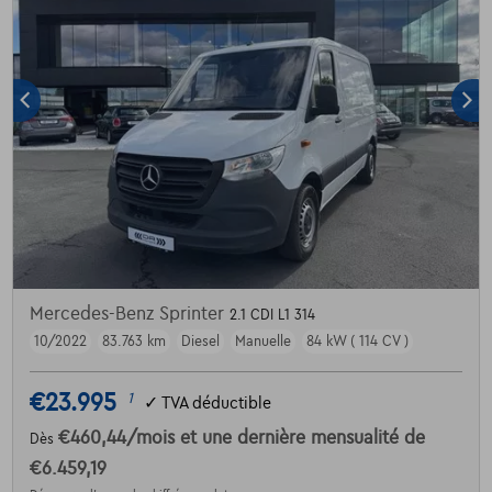
Mercedes-Benz Sprinter
2.1 CDI L1 314
10/2022
83.763 km
Diesel
Manuelle
84 kW ( 114 CV )
€23.995
1
✓
TVA déductible
€460,44
/mois
et une dernière mensualité de
Dès
€6.459,19