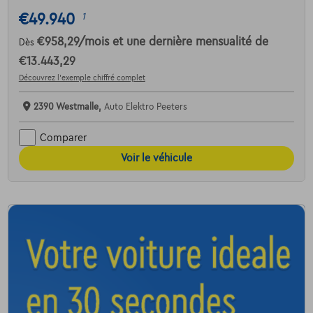
€49.940
1
€958,29
/mois
et une dernière mensualité de
Dès
€13.443,29
Découvrez l’exemple chiffré complet
2390 Westmalle,
Auto Elektro Peeters
Comparer
Voir le véhicule