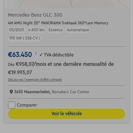
Mercedes-Benz GLC 300
4M AMG Night 20" PANORAMA Trekhaak 360°cam Memory
05/2025
4.600 km
Essence
Automatique
190 kW ( 258 CV )
€63.450
1
✓
TVA déductible
€958,07
/mois
et une dernière mensualité de
Dès
€19.993,07
Découvrez l’exemple chiffré complet
3630 Maasmechelen,
Ramakers Car Center
Comparer
Voir le véhicule