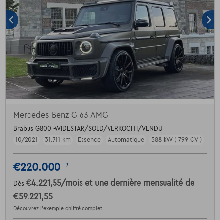
Mercedes-Benz G 63 AMG
Brabus G800 -WIDESTAR/SOLD/VERKOCHT/VENDU
10/2021
31.711 km
Essence
Automatique
588 kW ( 799 CV )
€220.000
1
€4.221,55
/mois
et une dernière mensualité de
Dès
€59.221,55
Découvrez l’exemple chiffré complet