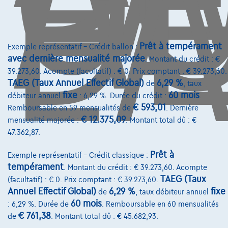
D
L'
06/2024
25.000 km
Hybride
Automatique
120 kW ( 163 CV )
Prêt à tempérament
Exemple représentatif – Crédit ballon :
€39.850
1
✓
TVA déductible
avec dernière mensualité majorée
. Montant du crédit : €
€601,72
/mois
et une dernière mensualité de
Dès
39.273,60. Acompte (facultatif) : € 0. Prix comptant : € 39.273,60.
€12.556,72
TAEG (Taux Annuel Effectif Global)
6,29 %
de
, taux
Découvrez l’exemple chiffré complet
fixe
60 mois
débiteur annuel
: 6,29 %. Durée du crédit :
.
€ 593,01
Remboursable en 59 mensualités de
. Dernière
3630 Maasmechelen,
Ramakers Car Center
€ 12.375,09
mensualité majorée :
. Montant total dû : €
47.362,87.
Comparer
Voir le véhicule
Prêt à
Exemple représentatif – Crédit classique :
tempérament
. Montant du crédit : € 39.273,60. Acompte
TAEG (Taux
(facultatif) : € 0. Prix comptant : € 39.273,60.
Annuel Effectif Global)
6,29 %
fixe
de
, taux débiteur annuel
60 mois
: 6,29 %. Durée de
. Remboursable en 60 mensualités
€ 761,38
de
. Montant total dû : € 45.682,93.