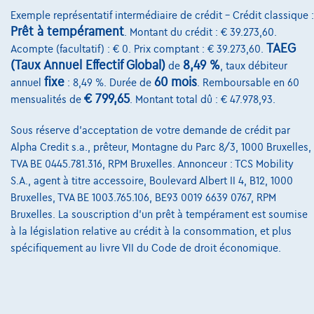
Exemple représentatif intermédiaire de crédit – Crédit classique :
Prêt à tempérament
. Montant du crédit : € 39.273,60.
TAEG
Acompte (facultatif) : € 0. Prix comptant : € 39.273,60.
(Taux Annuel Effectif Global)
8,49 %
de
, taux débiteur
fixe
60 mois
annuel
: 8,49 %. Durée de
. Remboursable en 60
€ 799,65
mensualités de
. Montant total dû : € 47.978,93.
Sous réserve d'acceptation de votre demande de crédit par
Alpha Credit s.a., prêteur, Montagne du Parc 8/3, 1000 Bruxelles,
TVA BE 0445.781.316, RPM Bruxelles. Annonceur : TCS Mobility
Mercedes-Benz CLA 200
S.A., agent à titre accessoire, Boulevard Albert II 4, B12, 1000
Bruxelles, TVA BE 1003.765.106, BE93 0019 6639 0767, RPM
CLA 200 AMG Line PANO*CAMERA*NAVI*DAB*CARPLAY*CC*LED*ALCAN
01/2022
118.702 km
Essence
Automatique
Bruxelles. La souscription d'un prêt à tempérament est soumise
à la législation relative au crédit à la consommation, et plus
120 kW ( 163 CV )
spécifiquement au livre VII du Code de droit économique.
€25.550
1
€490,28
/mois
et une dernière mensualité de
Dès