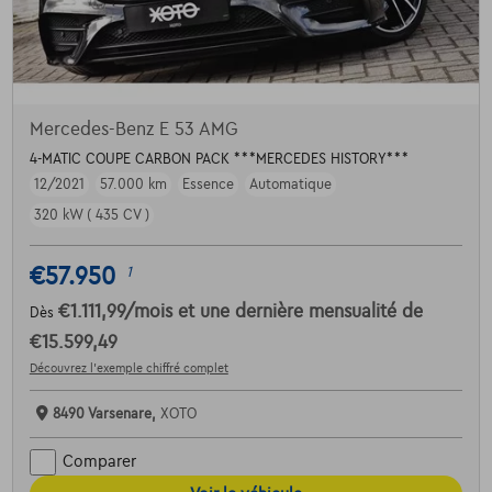
Mercedes-Benz E 53 AMG
4-MATIC COUPE CARBON PACK ***MERCEDES HISTORY***
12/2021
57.000 km
Essence
Automatique
320 kW ( 435 CV )
€57.950
1
€1.111,99
/mois
et une dernière mensualité de
Dès
€15.599,49
Découvrez l’exemple chiffré complet
8490 Varsenare,
XOTO
Comparer