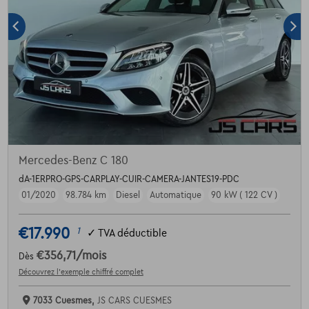
Mercedes-Benz C 180
dA-1ERPRO-GPS-CARPLAY-CUIR-CAMERA-JANTES19-PDC
01/2020
98.784 km
Diesel
Automatique
90 kW ( 122 CV )
€17.990
1
✓
TVA déductible
€356,71
/mois
Dès
Découvrez l’exemple chiffré complet
7033 Cuesmes,
JS CARS CUESMES