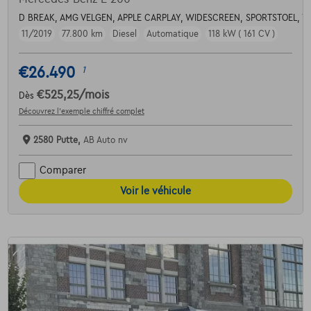
D BREAK, AMG VELGEN, APPLE CARPLAY, WIDESCREEN, SPORTSTOEL, 
11/2019
77.800 km
Diesel
Automatique
118 kW ( 161 CV )
€26.490
1
€525,25
/mois
Dès
Découvrez l’exemple chiffré complet
2580 Putte,
AB Auto nv
Comparer
Voir le véhicule