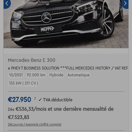
Mercedes-Benz E 300
e PHEV T BUSINESS SOLUTION ***FULL MERCEDES HISTORY / VAT REF
10/2021
92.000 km
Hybride
Automatique
155 kW ( 211 CV )
€27.950
1
✓
TVA déductible
€536,33
/mois
et une dernière mensualité de
Dès
€7.523,83
Découvrez l’exemple chiffré complet