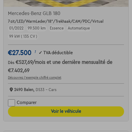
Mercedes-Benz GLB 180
7-zit/LED/WarmLeder/18"/Trekhaak/CAM/PDC/Virtual
01/2022
99.500 km
Essence
Automatique
99 kW ( 135 CV )
€27.500
1
✓
TVA déductible
€527,69
/mois
et une dernière mensualité de
Dès
€7.402,69
Découvrez l’exemple chiffré complet
2490 Balen,
DS33 - Cars
Comparer
Voir le véhicule