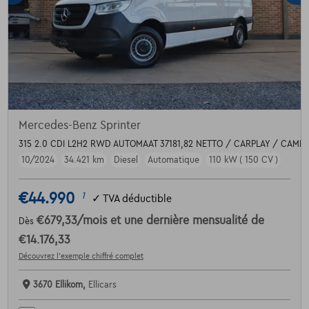
Mercedes-Benz Sprinter
315 2.0 CDI L2H2 RWD AUTOMAAT 37181,82 NETTO / CARPLAY / CAME
10/2024
34.421 km
Diesel
Automatique
110 kW ( 150 CV )
€44.990
1
✓
TVA déductible
€679,33
/mois
et une dernière mensualité de
Dès
€14.176,33
Découvrez l’exemple chiffré complet
3670 Ellikom,
Ellicars