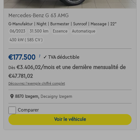
Mercedes-Benz G 63 AMG
G-Manufaktur | Night | Burmester | Sunroof | Massage | 22"
06/2023
31.500 km
Essence
Automatique
430 kW ( 585 CV )
€177.500
1
✓
TVA déductible
€3.406,02
/mois
et une dernière mensualité de
Dès
€47.781,02
Découvrez l’exemple chiffré complet
8870 Izegem,
Decaigny Izegem
Comparer
Voir le véhicule