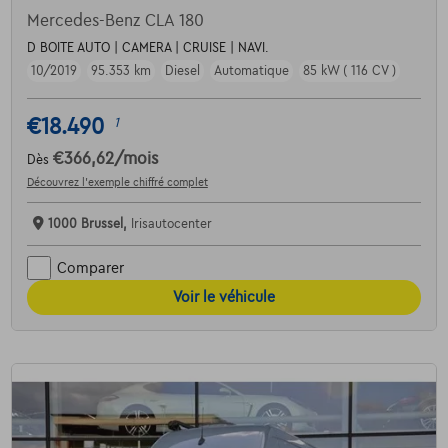
Mercedes-Benz CLA 180
D BOITE AUTO | CAMERA | CRUISE | NAVI.
10/2019
95.353 km
Diesel
Automatique
85 kW ( 116 CV )
€18.490
1
€366,62
/mois
Dès
Découvrez l’exemple chiffré complet
1000 Brussel,
Irisautocenter
Comparer
Voir le véhicule