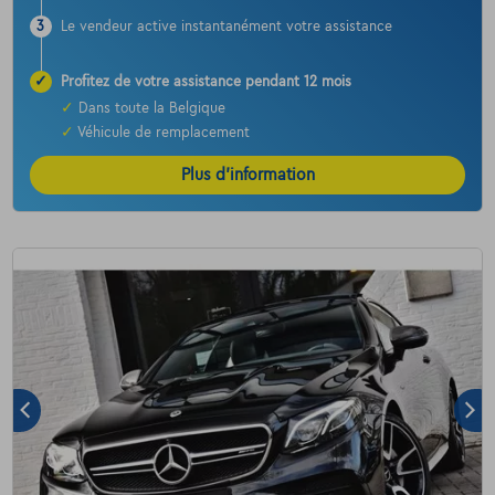
3
Le vendeur active instantanément votre assistance
✓
Profitez de votre assistance pendant 12 mois
✓
Dans toute la Belgique
✓
Véhicule de remplacement
Plus d’information