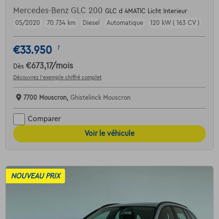
Mercedes-Benz GLC 200
GLC d 4MATIC Licht Interieur
05/2020
70.734 km
Diesel
Automatique
120 kW ( 163 CV )
€33.950
1
€673,17
/mois
Dès
Découvrez l’exemple chiffré complet
7700 Mouscron,
Ghistelinck Mouscron
Comparer
Voir le véhicule
NOUVEAU PRIX