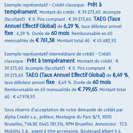
Prêt à
Exemple représentatif – Crédit classique :
tempérament
. Montant du crédit : € 39.273,60. Acompte
TAEG (Taux
(facultatif) : € 0. Prix comptant : € 39.273,60.
Annuel Effectif Global)
6,29 %
de
, taux débiteur annuel
fixe
60 mois
: 6,29 %. Durée de
. Remboursable en 60
€ 761,38
mensualités de
. Montant total dû : € 45.682,93.
Exemple représentatif intermédiaire de crédit – Crédit
Mercedes-Benz EQE 350
Prêt à tempérament
classique :
. Montant du crédit : €
EQE 90.6 kWh 350 AMG Line -Nav-Pano-Leder-360c-Keyless-Garantie
39.273,60. Acompte (facultatif) : € 0. Prix comptant : €
05/2022
31.668 km
Electrique
Automatique
TAEG (Taux Annuel Effectif Global)
8,49 %
39.273,60.
de
,
215 kW ( 292 CV )
fixe
60 mois
taux débiteur annuel
: 8,49 %. Durée de
.
€ 799,65
Remboursable en 60 mensualités de
. Montant total
€43.499
1
dû : € 47.978,93.
€834,70
/mois
et une dernière mensualité de
Dès
Sous réserve d'acceptation de votre demande de crédit par
€11.709,45
Alpha Credit s.a., prêteur, Montagne du Parc 8/3, 1000
Découvrez l’exemple chiffré complet
Bruxelles, TVA BE 0445.781.316, RPM Bruxelles. Annonceur : TCS
Mobility S.A., agent à titre accessoire, Boulevard Albert II 4,