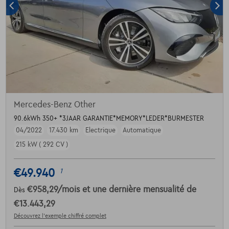
Mercedes-Benz Other
90.6kWh 350+ *3JAAR GARANTIE*MEMORY*LEDER*BURMESTER
04/2022
17.430 km
Electrique
Automatique
215 kW ( 292 CV )
€49.940
1
€958,29
/mois
et une dernière mensualité de
Dès
€13.443,29
Découvrez l’exemple chiffré complet