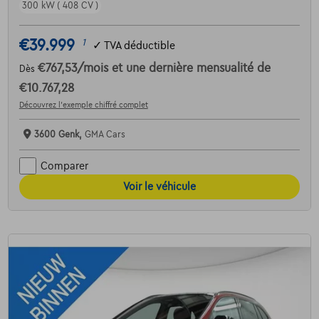
300 kW ( 408 CV )
€39.999
1
✓
TVA déductible
€767,53
/mois
et une dernière mensualité de
Dès
€10.767,28
Découvrez l’exemple chiffré complet
3600 Genk,
GMA Cars
Comparer
Voir le véhicule