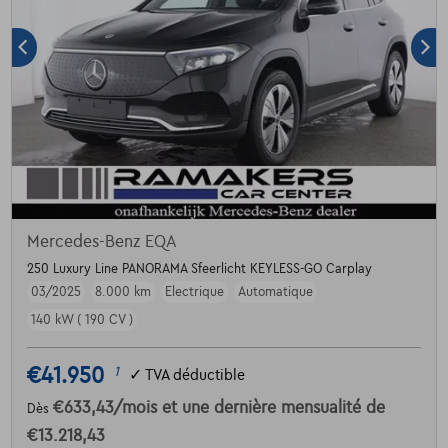
Mercedes-Benz EQA
250 Luxury Line PANORAMA Sfeerlicht KEYLESS-GO Carplay
03/2025
8.000 km
Electrique
Automatique
140 kW ( 190 CV )
€41.950
1
✓
TVA déductible
€633,43
/mois
et une dernière mensualité de
Dès
€13.218,43