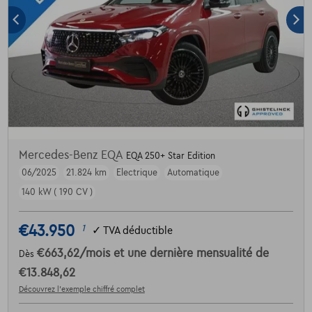
Mercedes-Benz EQA
EQA 250+ Star Edition
06/2025
21.824 km
Electrique
Automatique
140 kW ( 190 CV )
€43.950
1
✓
TVA déductible
€663,62
/mois
et une dernière mensualité de
Dès
€13.848,62
Découvrez l’exemple chiffré complet