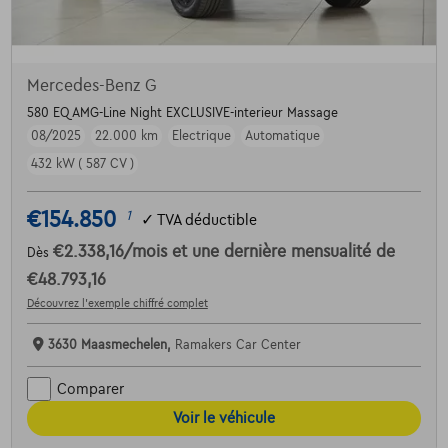
Mercedes-Benz G
580 EQ AMG-Line Night EXCLUSIVE-interieur Massage
08/2025
22.000 km
Electrique
Automatique
432 kW ( 587 CV )
€154.850
1
✓
TVA déductible
€2.338,16
/mois
et une dernière mensualité de
Dès
€48.793,16
Découvrez l’exemple chiffré complet
3630 Maasmechelen,
Ramakers Car Center
Comparer
Voir le véhicule