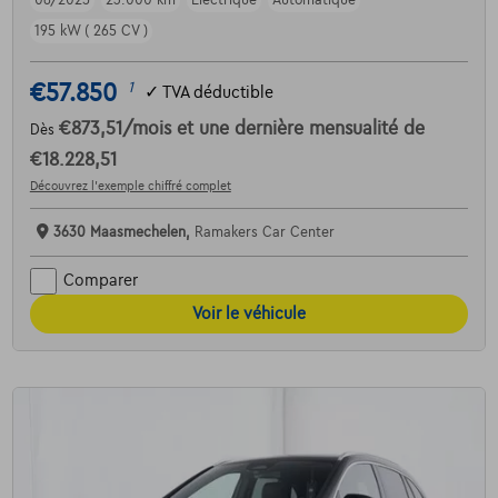
195 kW ( 265 CV )
€57.850
1
✓
TVA déductible
€873,51
/mois
et une dernière mensualité de
Dès
€18.228,51
Découvrez l’exemple chiffré complet
3630 Maasmechelen,
Ramakers Car Center
Comparer
Voir le véhicule