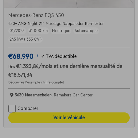
Mercedes-Benz EQS 450
450+ AMG Night 21" Massage Nappaleder Burmester
01/2023
31.000 km
Electrique
Automatique
245 kW ( 333 CV )
€68.990
1
✓
TVA déductible
€1.323,84
/mois
et une dernière mensualité de
Dès
€18.571,34
Découvrez l’exemple chiffré complet
3630 Maasmechelen,
Ramakers Car Center
Comparer
Voir le véhicule