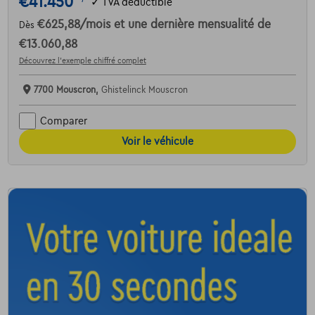
€41.450
✓
TVA déductible
€625,88
/mois
et une dernière mensualité de
Dès
€13.060,88
Découvrez l’exemple chiffré complet
7700 Mouscron,
Ghistelinck Mouscron
Comparer
Voir le véhicule