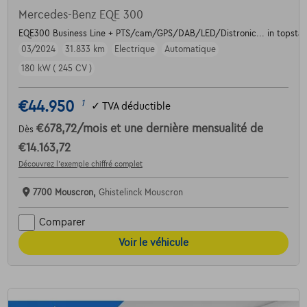
Mercedes-Benz EQE 300
EQE300 Business Line + PTS/cam/GPS/DAB/LED/Distronic... in topstaa
03/2024
31.833 km
Electrique
Automatique
180 kW ( 245 CV )
€44.950
1
✓
TVA déductible
€678,72
/mois
et une dernière mensualité de
Dès
€14.163,72
Découvrez l’exemple chiffré complet
7700 Mouscron,
Ghistelinck Mouscron
Comparer
Voir le véhicule