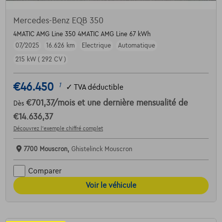
Mercedes-Benz EQB 350
4MATIC AMG Line 350 4MATIC AMG Line 67 kWh
07/2025
16.626 km
Electrique
Automatique
215 kW ( 292 CV )
€46.450
1
✓
TVA déductible
€701,37
/mois
et une dernière mensualité de
Dès
€14.636,37
Découvrez l’exemple chiffré complet
7700 Mouscron,
Ghistelinck Mouscron
Comparer
Voir le véhicule