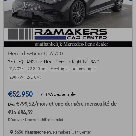
Mercedes-Benz CLA 250
250+ EQ | AMG Line Plus - Premium Night 19" PANO
11/2025
22.800 km
Electrique
Automatique
200 kW ( 272 CV )
€52.950
1
✓
TVA déductible
€799,52
/mois
et une dernière mensualité de
Dès
€16.684,52
Découvrez l’exemple chiffré complet
3630 Maasmechelen,
Ramakers Car Center