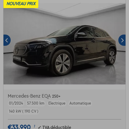
NOUVEAU PRIX
Mercedes-Benz EQA
250+
01/2024
57.500 km
Electrique
Automatique
140 kW ( 190 CV )
€33.990
1
✓
TVA déductible