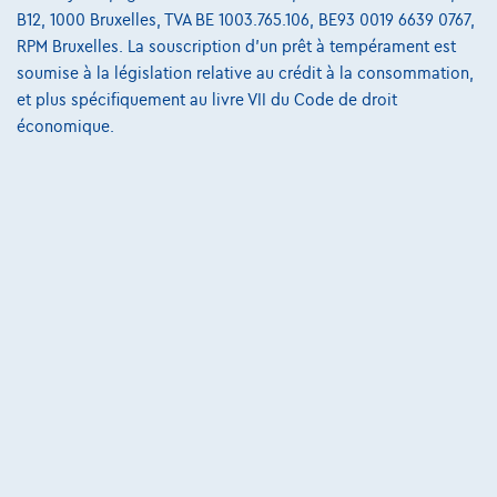
3600 Genk,
GMA Cars
B12, 1000 Bruxelles, TVA BE 1003.765.106, BE93 0019 6639 0767,
RPM Bruxelles. La souscription d'un prêt à tempérament est
Comparer
soumise à la législation relative au crédit à la consommation,
Voir le véhicule
et plus spécifiquement au livre VII du Code de droit
économique.