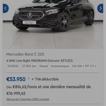
Mercedes-Benz E 220
d AMG Line Night PANORAMA Distronic KEYLESS
10/2025
27.200 km
Diesel
Automatique
145 kW ( 197 CV )
€53.950
1
✓
TVA déductible
€814,62
/mois
et une dernière mensualité de
Dès
€16.999,62
Découvrez l’exemple chiffré complet