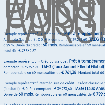
L'ARG
COÛT
AUSS
L'ARG
Prêt à tempérament a
Exemple représentatif – Crédit ballon :
TAEG (Ta
Acompte (facultatif) : € 0. Prix comptant : € 39.273,60.
60 mois
6,29 %. Durée du crédit :
. Remboursable en 59 mensual
total dû : € 47.362,87.
Prêt à tempéramen
Exemple représentatif – Crédit classique :
TAEG (Taux Annuel Effectif Global)
comptant : € 39.273,60.
€ 761,38
Remboursable en 60 mensualités de
. Montant total dû 
Exemple représentatif intermédiaire de crédit – Crédit classique 
TAEG (Taux Annue
(facultatif) : € 0. Prix comptant : € 39.273,60.
60 mois
€ 799,
Durée de
. Remboursable en 60 mensualités de
Sous réserve d'acceptation de votre demande de crédit par Alpha 