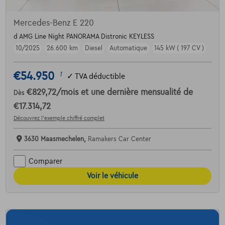
Mercedes-Benz E 220
d AMG Line Night PANORAMA Distronic KEYLESS
10/2025
26.600 km
Diesel
Automatique
145 kW ( 197 CV )
€54.950
1
✓
TVA déductible
€829,72
/mois
et une dernière mensualité de
Dès
€17.314,72
Découvrez l’exemple chiffré complet
3630 Maasmechelen,
Ramakers Car Center
Comparer
Voir le véhicule