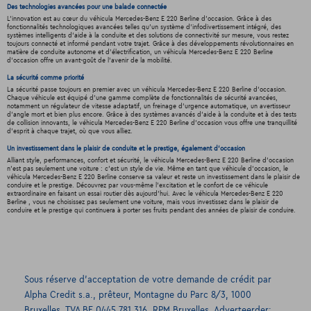
Des technologies avancées pour une balade connectée
L'innovation est au cœur du véhicula Mercedes-Benz E 220 Berline d'occasion. Grâce à des
fonctionnalités technologiques avancées telles qu'un système d'infodivertissement intégré, des
systèmes intelligents d'aide à la conduite et des solutions de connectivité sur mesure, vous restez
toujours connecté et informé pendant votre trajet. Grâce à des développements révolutionnaires en
matière de conduite autonome et d'électrification, un véhicula Mercedes-Benz E 220 Berline
d'occasion offre un avant-goût de l'avenir de la mobilité.
La sécurité comme priorité
La sécurité passe toujours en premier avec un véhicula Mercedes-Benz E 220 Berline d'occasion.
Chaque véhicule est équipé d'une gamme complète de fonctionnalités de sécurité avancées,
notamment un régulateur de vitesse adaptatif, un freinage d'urgence automatique, un avertisseur
d'angle mort et bien plus encore. Grâce à des systèmes avancés d'aide à la conduite et à des tests
de collision innovants, le véhicula Mercedes-Benz E 220 Berline d'occasion vous offre une tranquillité
d'esprit à chaque trajet, où que vous alliez.
Un investissement dans le plaisir de conduite et le prestige, également d'occasion
Alliant style, performances, confort et sécurité, le véhicula Mercedes-Benz E 220 Berline d'occasion
n'est pas seulement une voiture : c'est un style de vie. Même en tant que véhicule d'occasion, le
véhicula Mercedes-Benz E 220 Berline conserve sa valeur et reste un investissement dans le plaisir de
conduire et le prestige. Découvrez par vous-même l'excitation et le confort de ce véhicule
extraordinaire en faisant un essai routier dès aujourd'hui. Avec le véhicula Mercedes-Benz E 220
Berline , vous ne choisissez pas seulement une voiture, mais vous investissez dans le plaisir de
conduire et le prestige qui continuera à porter ses fruits pendant des années de plaisir de conduire.
Sous réserve d’acceptation de votre demande de crédit par
Alpha Credit s.a., prêteur, Montagne du Parc 8/3, 1000
Bruxelles, TVA BE 0445.781.316, RPM Bruxelles. Adverteerder: