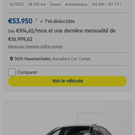
10/2025
28.100 km
Diesel
Automatique
145 kW ( 197 CV )
€53.950
1
✓
TVA déductible
€814,62
/mois
et une dernière mensualité de
Dès
€16.999,62
Découvrez l’exemple chiffré complet
3630 Maasmechelen,
Ramakers Car Center
Comparer
Voir le véhicule