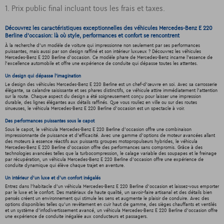
1. Prix public final incluant tous les frais et taxes.
Découvrez les caractéristiques exceptionnelles des véhicules Mercedes-Benz E 220
Berline d'occasion: là où style, performances et confort se rencontrent
À la recherche d'un modèle de voiture qui impressionne non seulement par ses performances
puissantes, mais aussi par son design raffiné et son intérieur luxueux ? Découvrez les véhicules
Mercedes-Benz E 220 Berline d'occasion. Ce modèle phare de Mercedes-Benz incarne l'essence de
l'excellence automobile et offre une expérience de conduite qui dépasse toutes les attentes.
Un design qui dépasse l'imagination
Le design des véhicules Mercedes-Benz E 220 Berline est un chef-d'œuvre en soi. Avec sa carrosserie
élégante, sa calandre saisissante et ses phares distinctifs, ce véhicule attire immédiatement l'attention
sur la route. Chaque aspect du design a été soigneusement conçu pour laisser une impression
durable, des lignes élégantes aux détails raffinés. Que vous rouliez en ville ou sur des routes
sinueuses, le véhicula Mercedes-Benz E 220 Berline d'occasion est un spectacle à voir.
Des performances puissantes sous le capot
Sous le capot, le véhicula Mercedes-Benz E 220 Berline d'occasion offre une combinaison
impressionnante de puissance et d'efficacité. Avec une gamme d'options de moteur avancées allant
des moteurs à essence réactifs aux puissants groupes motopropulseurs hybrides, le véhicula
Mercedes-Benz E 220 Berline d'occasion offre des performances sans compromis. Grâce à des
technologies avancées telles que la turbocompression, le calage variable des soupapes et le freinage
par récupération, un véhicula Mercedes-Benz E 220 Berline d'occasion offre une expérience de
conduite dynamique qui élève chaque trajet en aventure.
Un intérieur d’un luxe et d’un confort inégalés
Entrez dans l'habitacle d'un véhicula Mercedes-Benz E 220 Berline d'occasion et laissez-vous emporter
par le luxe et le confort. Des matériaux de haute qualité, un savoir-faire artisanal et des détails bien
pensés créent un environnement qui stimule les sens et augmente le plaisir de conduire. Avec des
options disponibles telles qu'un revêtement en cuir haut de gamme, des sièges chauffants et ventilés
et un système d'infodivertissement avancé, un véhicula Mercedes-Benz E 220 Berline d'occasion offre
une expérience de conduite inégalée aux conducteurs et passagers.