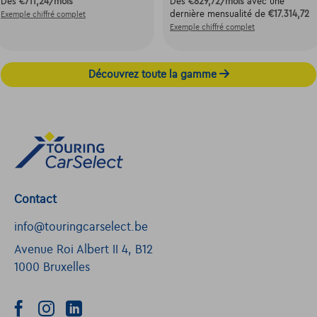
Dès
€711,24
/mois
Dès
€829,72
/mois
avec une
dernière mensualité de
€17.314,72
Exemple chiffré complet
Exemple chiffré complet
Découvrez toute la gamme
Contact
info@touringcarselect.be
Avenue Roi Albert II 4, B12
1000 Bruxelles