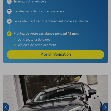
1
Trouvez votre véhicule
2
Rendez-vous dans votre concession
3
Le vendeur active instantanément votre assistance
✓
Profitez de votre assistance pendant 12 mois
✓
Dans toute la Belgique
✓
Véhicule de remplacement
Plus d’information