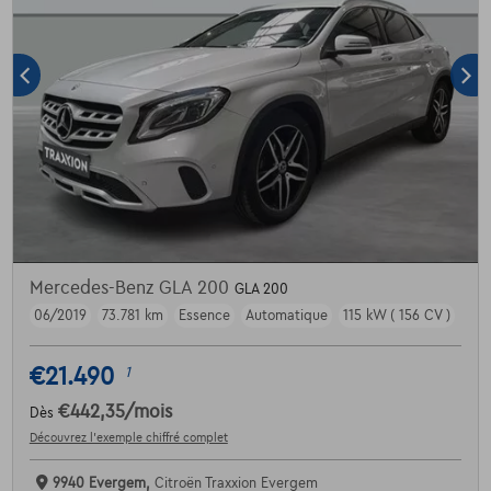
Mercedes-Benz GLA 200
GLA 200
06/2019
73.781 km
Essence
Automatique
115 kW ( 156 CV )
€21.490
1
€442,35
/mois
Dès
Découvrez l’exemple chiffré complet
9940 Evergem,
Citroën Traxxion Evergem