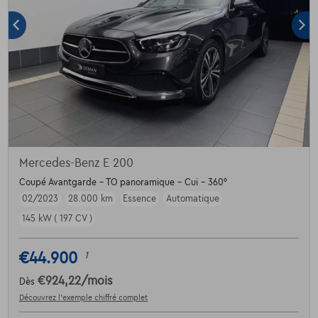
Mercedes-Benz E 200
Coupé Avantgarde - TO panoramique - Cui - 360°
02/2023
28.000 km
Essence
Automatique
145 kW ( 197 CV )
€44.900
1
€924,22
/mois
Dès
Découvrez l’exemple chiffré complet