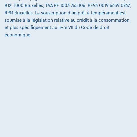
B12, 1000 Bruxelles, TVA BE 1003.765.106, BE93 0019 6639 0767,
RPM Bruxelles. La souscription d'un prêt à tempérament est
soumise à la législation relative au crédit à la consommation,
et plus spécifiquement au livre VII du Code de droit
économique.
Mercedes-Benz GLC Coupé
GLC 300 de 4MATIC AMG Line
07/2024
53.362 km
Hybride
Automatique
143 kW ( 194 CV )
€54.450
1
✓
TVA déductible
€822,17
/mois
et une dernière mensualité de
Dès