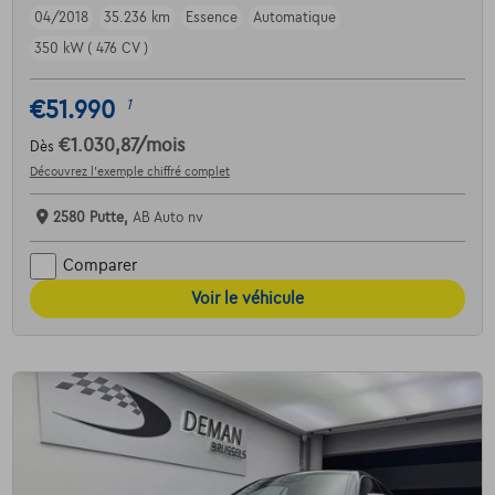
04/2018
35.236 km
Essence
Automatique
350 kW ( 476 CV )
€51.990
1
€1.030,87
/mois
Dès
Découvrez l’exemple chiffré complet
2580 Putte,
AB Auto nv
Comparer
Voir le véhicule