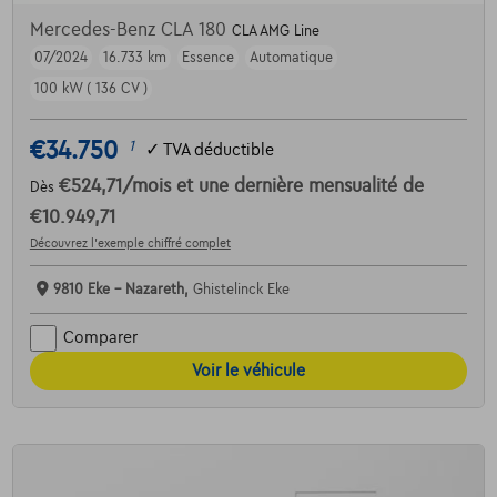
Mercedes-Benz CLA 180
CLA AMG Line
07/2024
16.733 km
Essence
Automatique
100 kW ( 136 CV )
€34.750
1
✓
TVA déductible
€524,71
/mois
et une dernière mensualité de
Dès
€10.949,71
Découvrez l’exemple chiffré complet
9810 Eke - Nazareth,
Ghistelinck Eke
Comparer
Voir le véhicule