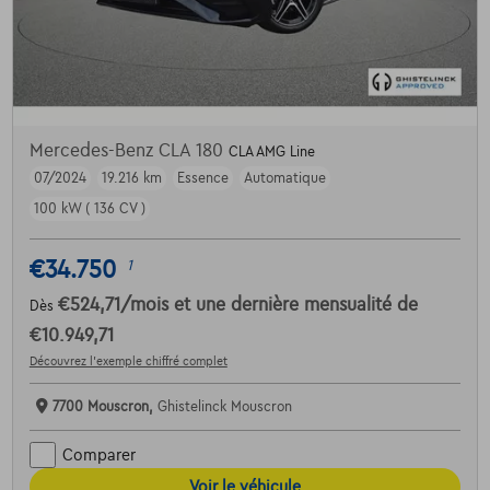
Mercedes-Benz CLA 180
CLA AMG Line
07/2024
19.216 km
Essence
Automatique
100 kW ( 136 CV )
€34.750
1
€524,71
/mois
et une dernière mensualité de
Dès
€10.949,71
Découvrez l’exemple chiffré complet
7700 Mouscron,
Ghistelinck Mouscron
Comparer
Voir le véhicule