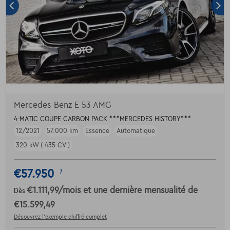
Mercedes-Benz E 53 AMG
4-MATIC COUPE CARBON PACK ***MERCEDES HISTORY***
12/2021
57.000 km
Essence
Automatique
320 kW ( 435 CV )
€57.950
1
€1.111,99
/mois
et une dernière mensualité de
Dès
€15.599,49
Découvrez l’exemple chiffré complet