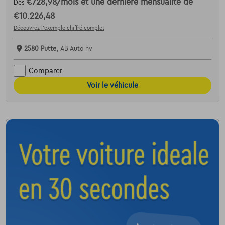
€728,98
/mois
et une dernière mensualité de
Dès
€10.226,48
Découvrez l’exemple chiffré complet
2580 Putte,
AB Auto nv
Comparer
Voir le véhicule