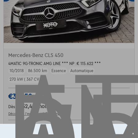
AT
Mercedes-Benz CLS 450
4MATIC 9G-TRONIC AMG LINE *** NP :€ 115.622 ***
10/2018
86.500 km
Essence
Automatique
270 kW ( 367 CV )
€37.950
1
€752,48
/mois
Dès
Découvrez l’exemple chiffré complet
8490 Varsenare,
XOTO