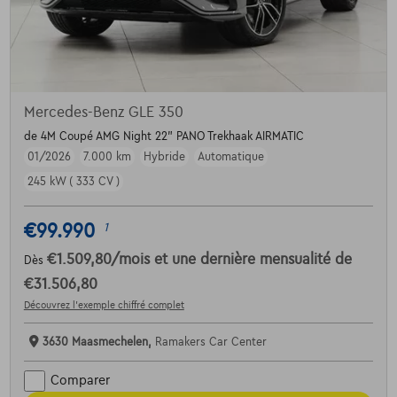
Mercedes-Benz GLE 350
de 4M Coupé AMG Night 22" PANO Trekhaak AIRMATIC
01/2026
7.000 km
Hybride
Automatique
245 kW ( 333 CV )
€99.990
1
€1.509,80
/mois
et une dernière mensualité de
Dès
€31.506,80
Découvrez l’exemple chiffré complet
3630 Maasmechelen,
Ramakers Car Center
Comparer