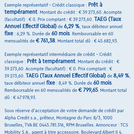
Prêt à
Exemple représentatif – Crédit classique :
e Coupé AMG Night Dodehoek KEYLESS-GO Sfeerlicht
tempérament
. Montant du crédit : € 39.273,60. Acompte
08/2025
14.000 km
Hybride
Automatique
TAEG (Taux
(facultatif) : € 0. Prix comptant : € 39.273,60.
120 kW ( 163 CV )
Annuel Effectif Global)
6,29 %
de
, taux débiteur annuel
fixe
60 mois
: 6,29 %. Durée de
. Remboursable en 60
€39.950
1
✓
TVA déductible
€ 761,38
mensualités de
. Montant total dû : € 45.682,93.
€603,23
/mois
et une dernière mensualité de
Dès
Exemple représentatif intermédiaire de crédit – Crédit
€12.588,23
Prêt à tempérament
classique :
. Montant du crédit : €
Découvrez l’exemple chiffré complet
39.273,60. Acompte (facultatif) : € 0. Prix comptant : €
TAEG (Taux Annuel Effectif Global)
8,49 %
39.273,60.
de
,
3630 Maasmechelen,
Ramakers Car Center
fixe
60 mois
taux débiteur annuel
: 8,49 %. Durée de
.
Comparer
€ 799,65
Remboursable en 60 mensualités de
. Montant total
dû : € 47.978,93.
Voir le véhicule
Sous réserve d'acceptation de votre demande de crédit par
Alpha Credit s.a., prêteur, Montagne du Parc 8/3, 1000
Bruxelles, TVA BE 0445.781.316, RPM Bruxelles. Annonceur : TCS
Mobility S.A., agent à titre accessoire, Boulevard Albert II 4,