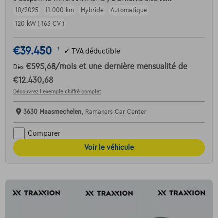
10/2025
11.000 km
Hybride
Automatique
120 kW ( 163 CV )
€39.450
1
✓
TVA déductible
€595,68
/mois
et une dernière mensualité de
Dès
€12.430,68
Découvrez l’exemple chiffré complet
3630 Maasmechelen,
Ramakers Car Center
Comparer
Voir le véhicule