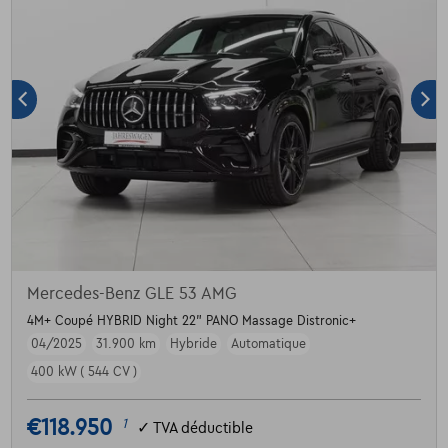
Mercedes-Benz GLE 53 AMG
4M+ Coupé HYBRID Night 22" PANO Massage Distronic+
04/2025
31.900 km
Hybride
Automatique
400 kW ( 544 CV )
€118.950
1
✓
TVA déductible