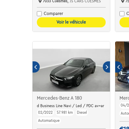
7033 Cuesmes,
JS CARS CUESMES
7
Comparer
C
Voir le véhicule
Mercedes-Benz A 180
Mer
04/2
d Business Line Navi / Led / PDC av+ar
02/2022
57.981 km
Diesel
Auto
Automatique