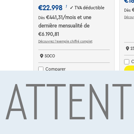
€1
€22.998
1
✓
TVA déductible
Dès
€441,31
/mois
et une
Découv
Dès
dernière mensualité de
€6.190,81
Découvrez l’exemple chiffré complet
2
SOCO
C
ATTENT
Comparer
Voir le véhicule