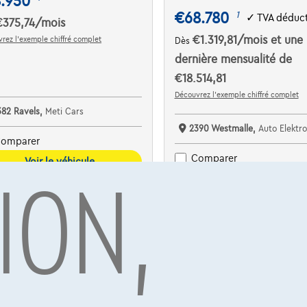
8.950
€68.780
1
✓
TVA déduct
€375,74
/mois
€1.319,81
/mois
et une
rez l’exemple chiffré complet
Dès
dernière mensualité de
€18.514,81
Découvrez l’exemple chiffré complet
382 Ravels,
Meti Cars
2390 Westmalle,
Auto Elektro
omparer
ION,
Comparer
Voir le véhicule
Voir le véhicule