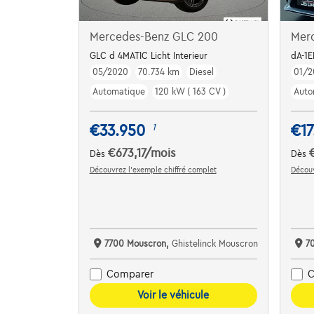
Mercedes-Benz GLC 200
Mer
GLC d 4MATIC Licht Interieur
dA-1
05/2020
70.734 km
Diesel
01/2
Automatique
120 kW ( 163 CV )
Auto
€33.950
€17
1
€673,17
/mois
Dès
Dès
Découvrez l’exemple chiffré complet
Découv
7700 Mouscron,
Ghistelinck Mouscron
7
Comparer
C
Voir le véhicule