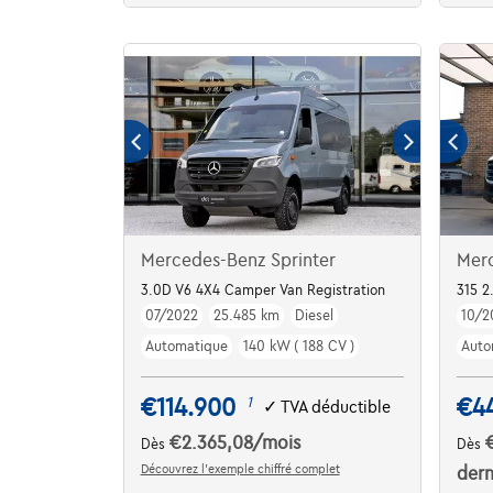
Mercedes-Benz Sprinter
Merc
3.0D V6 4X4 Camper Van Registration
315 
07/2022
25.485 km
Diesel
10/2
Automatique
140 kW ( 188 CV )
Auto
€114.900
€4
1
✓
TVA déductible
€2.365,08
/mois
Dès
Dès
Découvrez l’exemple chiffré complet
dern