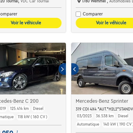
520 Tournai,
VDC Car Tournai
1780 Wemmel ,
Automobiles 
omparer
Comparer
Voir le véhicule
Voir le véhicule
cedes-Benz C 200
Mercedes-Benz Sprinter
019
125.414 km
Diesel
319 CDI 4X4 *AUT.*H2L2*STAN
03/2023
36.538 km
Diesel
matique
118 kW ( 160 CV )
Automatique
140 kW ( 190 CV 
1