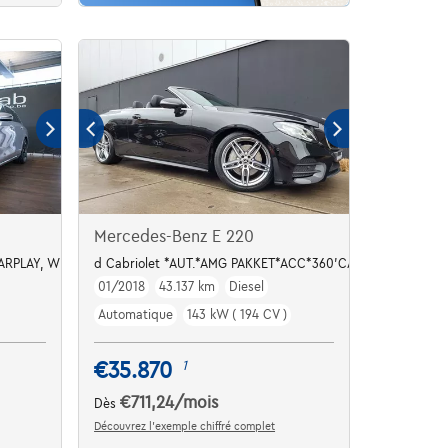
Mercedes-Benz E 220
CARPLAY, WIDESCREEN, SPORTSTOEL, WIDESCREEN
d Cabriolet *AUT.*AMG PAKKET*ACC*360'CAMERA*
01/2018
43.137 km
Diesel
Automatique
143 kW ( 194 CV )
€35.870
1
€711,24
/mois
Dès
Découvrez l’exemple chiffré complet