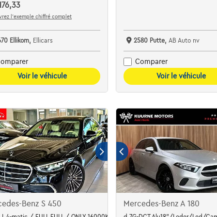
176,33
rez l’exemple chiffré complet
670 Ellikom,
Ellicars
2580 Putte,
AB Auto nv
omparer
Comparer
Voir le véhicule
Voir le véhicule
cedes-Benz S 450
Mercedes-Benz A 180
OTH
 L 4-matic / FULL FULL / ONLY 16000KM!! / Mil
d 7G-DCT Alu18"/Leder/Led/Cam