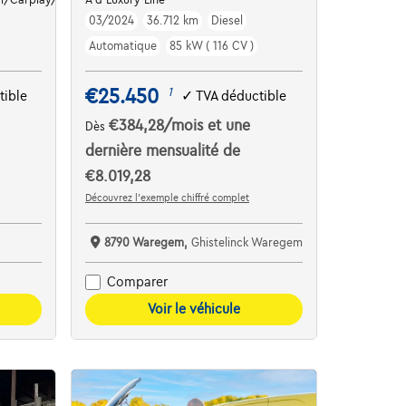
03/2024
36.712 km
Diesel
Automatique
85 kW ( 116 CV )
€25.450
1
tible
✓
TVA déductible
€384,28
/mois
et une
Dès
dernière mensualité de
€8.019,28
Découvrez l’exemple chiffré complet
8790 Waregem,
Ghistelinck Waregem
Comparer
Voir le véhicule