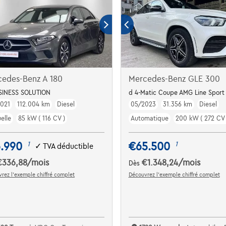
cedes-Benz A 180
Mercedes-Benz GLE 300
SINESS SOLUTION
d 4-Matic Coupe AMG Line Sport P
021
112.004 km
Diesel
05/2023
31.356 km
Diesel
elle
85 kW ( 116 CV )
Automatique
200 kW ( 272 CV 
6.990
€65.500
1
1
✓
TVA déductible
€336,88
/mois
€1.348,24
/mois
Dès
rez l’exemple chiffré complet
Découvrez l’exemple chiffré complet