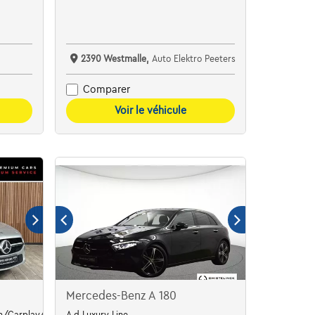
2390 Westmalle,
Auto Elektro Peeters
Comparer
Voir le véhicule
Mercedes-Benz A 180
/Carplay/Pdc/Cruise *1j garantie*
A d Luxury Line