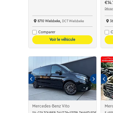
€14.
Découv
8710 Wielsbeke,
DCT Wielsbeke
3
Comparer
C
Voir le véhicule
Mercedes-Benz Vito
Mer
114 CDI TOURER *AUT.*8+1ZITPL.*NAVI*LEDER*BLUETO
S 450