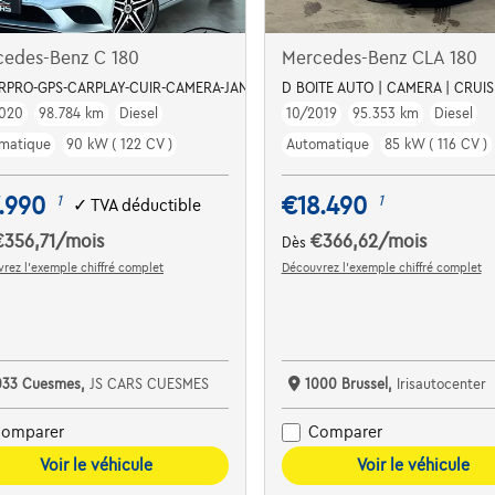
cedes-Benz C 180
Mercedes-Benz CLA 180
ERPRO-GPS-CARPLAY-CUIR-CAMERA-JANTES19-PDC
D BOITE AUTO | CAMERA | CRUISE
020
98.784 km
Diesel
10/2019
95.353 km
Diesel
matique
90 kW ( 122 CV )
Automatique
85 kW ( 116 CV )
.990
€18.490
1
1
✓
TVA déductible
€356,71
/mois
€366,62
/mois
Dès
rez l’exemple chiffré complet
Découvrez l’exemple chiffré complet
033 Cuesmes,
JS CARS CUESMES
1000 Brussel,
Irisautocenter
omparer
Comparer
Voir le véhicule
Voir le véhicule