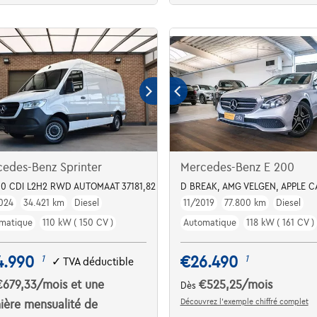
edes-Benz Sprinter
Mercedes-Benz E 200
2.0 CDI L2H2 RWD AUTOMAAT 37181,82 NETTO / CARPLAY / CAMERA / DAB
D BREAK, AMG VELGEN, APPLE 
024
34.421 km
Diesel
11/2019
77.800 km
Diesel
matique
110 kW ( 150 CV )
Automatique
118 kW ( 161 CV )
4.990
€26.490
1
1
✓
TVA déductible
€679,33
/mois
et une
€525,25
/mois
Dès
Découvrez l’exemple chiffré complet
ière mensualité de