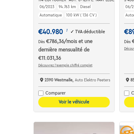
06/2023
94.763 km
Diesel
06/2
Automatique
100 kW ( 136 CV )
Auto
€40.980
€8
1
✓
TVA déductible
€786,36
/mois
et une
Dès
Dès
Découv
dernière mensualité de
€11.031,36
Découvrez l’exemple chiffré complet
2390 Westmalle,
Auto Elektro Peeters
8
Comparer
C
Voir le véhicule