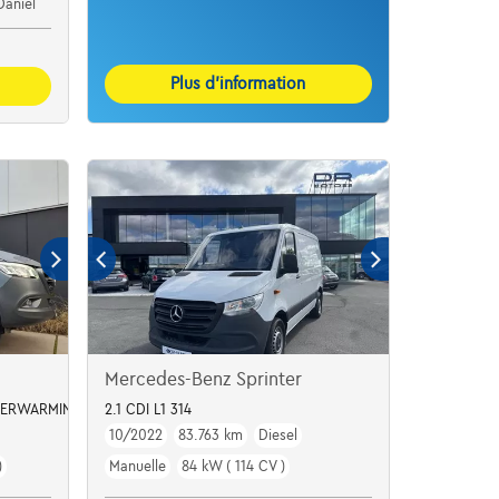
Daniel
Plus d’information
Mercedes-Benz Sprinter
DVERWARMING*CAMERA*
2.1 CDI L1 314
10/2022
83.763 km
Diesel
)
Manuelle
84 kW ( 114 CV )