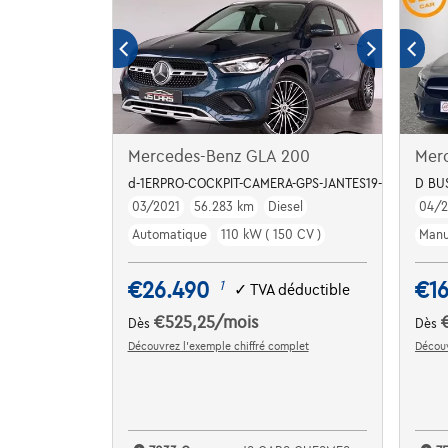
Mercedes-Benz GLA 200
Mer
d-1ERPRO-COCKPIT-CAMERA-GPS-JANTES19-PDC
D BU
03/2021
56.283 km
Diesel
04/2
Automatique
110 kW ( 150 CV )
Manu
€26.490
€1
1
✓
TVA déductible
€525,25
/mois
Dès
Dès
Découvrez l’exemple chiffré complet
Découv