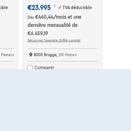
€23.995
1
ible
✓
TVA déductible
€460,44
/mois
et une
Dès
dernière mensualité de
€6.459,19
Découvrez l’exemple chiffré complet
 Peeters
8000 Brugge,
DR Motors
Comparer
Voir le véhicule