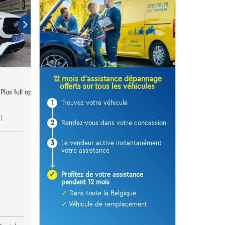
12 mois d’assistance dépannage
offerts sur tous les véhicules
lus full option
1
Trouvez votre véhicule
)
2
Rendez-vous dans votre concession
3
Le vendeur active instantanément
votre assistance
✓
Profitez de votre assistance
pendant 12 mois
✓
Dans toute la Belgique
✓
Véhicule de remplacement