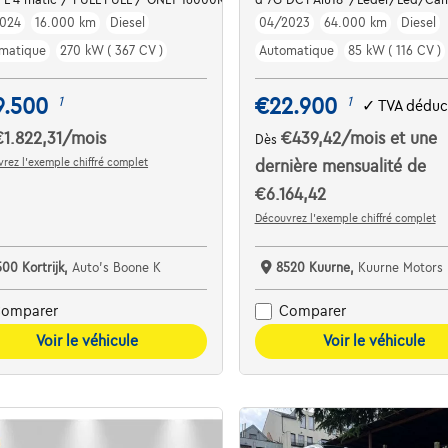
024
16.000 km
Diesel
04/2023
64.000 km
Diesel
matique
270 kW ( 367 CV )
Automatique
85 kW ( 116 CV )
9.500
€22.900
1
1
✓
TVA déduc
€1.822,31
/mois
€439,42
/mois
et une
Dès
rez l’exemple chiffré complet
dernière mensualité de
€6.164,42
Découvrez l’exemple chiffré complet
500 Kortrijk,
Auto's Boone K
8520 Kuurne,
Kuurne Motors
omparer
Comparer
Voir le véhicule
Voir le véhicule