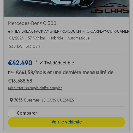
Mercedes-Benz C 300
e PHEV BREAK PACK AMG-1ERPRO-COCKPIT-T.O-CARPLAY-CUIR-CAMERA
01/2024
57.499 km
Hybride
Automatique
230 kW ( 313 CV )
€42.490
1
✓
TVA déductible
€641,58
/mois
et une dernière mensualité de
Dès
€13.388,58
Découvrez l’exemple chiffré complet
7033 Cuesmes,
JS CARS CUESMES
Comparer
Voir le véhicule