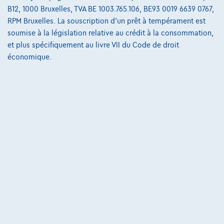
B12, 1000 Bruxelles, TVA BE 1003.765.106, BE93 0019 6639 0767,
RPM Bruxelles. La souscription d'un prêt à tempérament est
soumise à la législation relative au crédit à la consommation,
et plus spécifiquement au livre VII du Code de droit
économique.
Mercedes-Benz CLA 250
e SB AMG Premium Plus Night PANO Distronic+ Leder
06/2024
25.000 km
Hybride
Automatique
120 kW ( 163 CV )