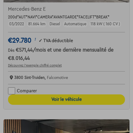
Mercedes-Benz E
200d*AUT*NAVI*CAMERA*AVANTGARDE*FACELIFT*BREAK*
03/2022
81.664 km
Diesel
Automatique
118 kW ( 160 CV )
€29.780
1
✓
TVA déductible
€571,44
/mois
et une dernière mensualité de
Dès
€8.016,44
Découvrez l’exemple chiffré complet
3800 Sint-Truiden,
Falcomotive
Comparer
Voir le véhicule