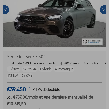
Mercedes-Benz E 300
Break E de AMG Line Panoramisch dak| 360° Camera| Burmester|HUD +
01/2023
59.976 km
Hybride
Automatique
143 kW ( 194 CV )
€39.450
1
✓
TVA déductible
€757,00
/mois
et une dernière mensualité de
Dès
€10.619,50