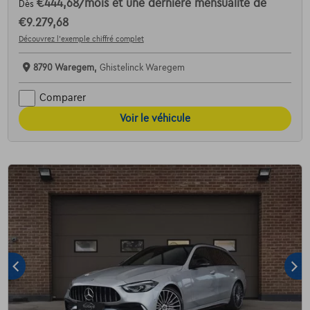
€444,68
/mois
et une dernière mensualité de
Dès
€9.279,68
Découvrez l’exemple chiffré complet
8790 Waregem,
Ghistelinck Waregem
Comparer
Voir le véhicule