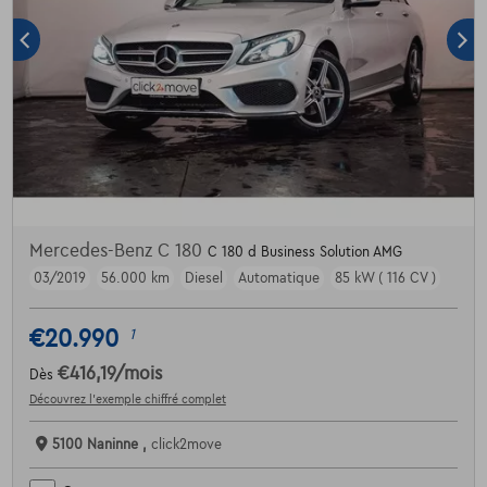
Mercedes-Benz C 180
C 180 d Business Solution AMG
03/2019
56.000 km
Diesel
Automatique
85 kW ( 116 CV )
€20.990
1
€416,19
/mois
Dès
Découvrez l’exemple chiffré complet
5100 Naninne ,
click2move