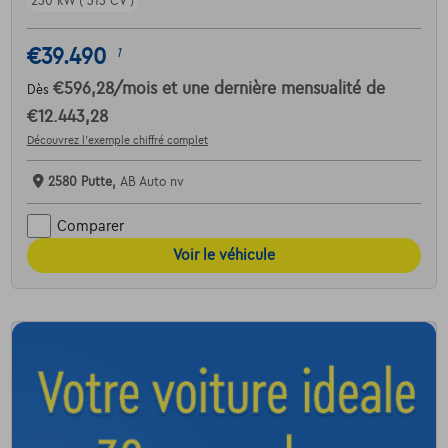
230 kW ( 313 CV )
€39.490
1
€596,28
/mois
et une dernière mensualité de
Dès
€12.443,28
Découvrez l’exemple chiffré complet
2580 Putte,
AB Auto nv
Comparer
Voir le véhicule