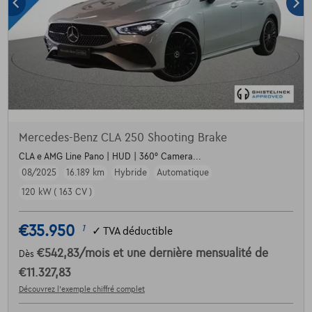
Mercedes-Benz CLA 250 Shooting Brake
CLA e AMG Line Pano | HUD | 360° Camera...
08/2025
16.189 km
Hybride
Automatique
120 kW ( 163 CV )
€35.950
1
✓
TVA déductible
€542,83
/mois
et une dernière mensualité de
Dès
€11.327,83
Découvrez l’exemple chiffré complet