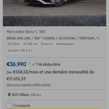
Mercedes-Benz C 180
BREAK AMG LINE / 360 ° CAMERA / SCHUIFDAK / TREKHAAK / L
02/2024
49.585 km
Essence
Automatique
125 kW ( 170 CV )
€36.990
1
✓
TVA déductible
€558,53
/mois
et une dernière mensualité de
Dès
€11.655,53
Découvrez l’exemple chiffré complet
3670 Ellikom,
Ellicars
Comparer