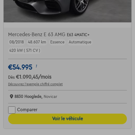
Mercedes-Benz E 63 AMG
E63 4MATIC+
08/2018
48.607 km
Essence
Automatique
420 kW ( 571 CV )
€54.995
1
€1.090,45
/mois
Dès
Découvrez l’exemple chiffré complet
8830 Hooglede,
Novicar
Comparer
Voir le véhicule