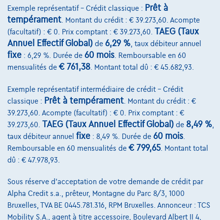
Prêt à
Exemple représentatif – Crédit classique :
tempérament
. Montant du crédit : € 39.273,60. Acompte
TAEG (Taux
(facultatif) : € 0. Prix comptant : € 39.273,60.
Mercedes-Benz C 160
Annuel Effectif Global)
6,29 %
de
, taux débiteur annuel
C 160 BREAK AUTOMAAT AMG PAKKET SLECHTS 63000KM!!!
fixe
60 mois
: 6,29 %. Durée de
. Remboursable en 60
02/2018
63.014 km
Essence
Automatique
€ 761,38
mensualités de
. Montant total dû : € 45.682,93.
95 kW ( 129 CV )
Exemple représentatif intermédiaire de crédit – Crédit
Prêt à tempérament
classique :
. Montant du crédit : €
€22.900
1
39.273,60. Acompte (facultatif) : € 0. Prix comptant : €
€454,07
/mois
Dès
TAEG (Taux Annuel Effectif Global)
8,49 %
39.273,60.
de
,
Découvrez l’exemple chiffré complet
fixe
60 mois
taux débiteur annuel
: 8,49 %. Durée de
.
€ 799,65
Remboursable en 60 mensualités de
. Montant total
3190 Boortmeerbeek,
Garage Vanderborght Boortmeerbeek
dû : € 47.978,93.
Comparer
Sous réserve d'acceptation de votre demande de crédit par
Voir le véhicule
Alpha Credit s.a., prêteur, Montagne du Parc 8/3, 1000
Bruxelles, TVA BE 0445.781.316, RPM Bruxelles. Annonceur : TCS
Mobility S.A., agent à titre accessoire, Boulevard Albert II 4,