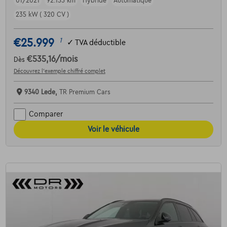
01/2021
92.155 km
Hybride
Automatique
235 kW ( 320 CV )
€25.999
1
✓
TVA déductible
€535,16
/mois
Dès
Découvrez l’exemple chiffré complet
9340 Lede,
TR Premium Cars
Comparer
Voir le véhicule