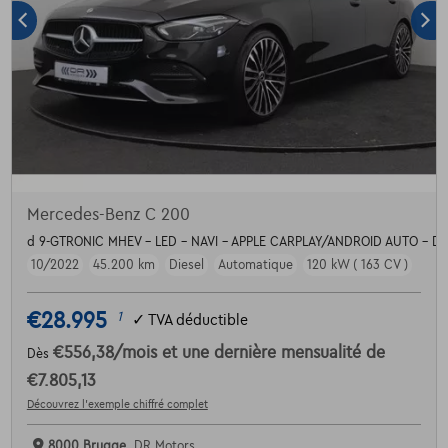
Mercedes-Benz C 200
d 9-GTRONIC MHEV - LED - NAVI - APPLE CARPLAY/ANDROID AUTO - D
10/2022
45.200 km
Diesel
Automatique
120 kW ( 163 CV )
€28.995
1
✓
TVA déductible
€556,38
/mois
et une dernière mensualité de
Dès
€7.805,13
Découvrez l’exemple chiffré complet
8000 Brugge,
DR Motors