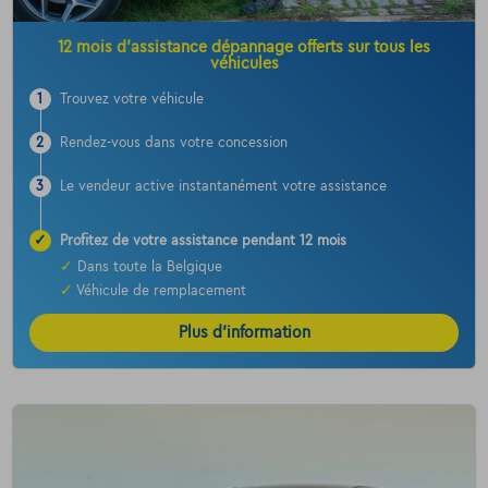
12 mois d’assistance dépannage offerts sur tous les
véhicules
1
Trouvez votre véhicule
2
Rendez-vous dans votre concession
3
Le vendeur active instantanément votre assistance
✓
Profitez de votre assistance pendant 12 mois
✓
Dans toute la Belgique
✓
Véhicule de remplacement
Plus d’information