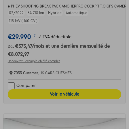
e PHEV SHOOTING BREAK-PACK AMG-1ERPRO-COCKPIT-T.O-GPS-CAMERA
02/2022
64.718 km
Hybride
Automatique
118 kW ( 160 CV )
€29.990
1
✓
TVA déductible
€575,47
/mois
et une dernière mensualité de
Dès
€8.072,97
Découvrez l’exemple chiffré complet
7033 Cuesmes,
JS CARS CUESMES
Comparer
Voir le véhicule