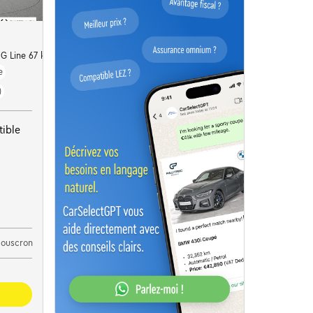
G Line 67 kWh
e
)
ible
Mouscron