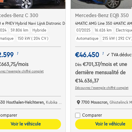
cedes-Benz C 300
Mercedes-Benz EQB 350
 e PHEV Hybrid Navi LijnA Distronic Dodehoek Garantie *
4MATIC AMG Line 350 4MATIC AM
2024
59.806 km
Hybride
07/2025
16.626 km
Electriqu
matique
150 kW ( 204 CV )
Automatique
215 kW ( 292 CV 
2.599
€46.450
1
1
✓
TVA déduct
€663,75
/mois
€701,37
/mois
et une
Dès
rez l’exemple chiffré complet
dernière mensualité de
€14.636,37
Découvrez l’exemple chiffré complet
530 Houthalen-Helchteren,
Kubika Cars
7700 Mouscron,
Ghistelinck 
omparer
Comparer
Voir le véhicule
Voir le véhicule