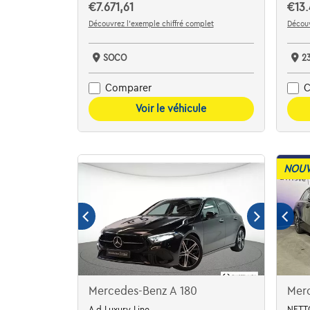
€7.671,61
€13.
Découvrez l’exemple chiffré complet
Découv
SOCO
2
Comparer
C
Voir le véhicule
NOUV
Mercedes-Benz A 180
Mer
A d Luxury Line
NETTO