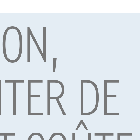
ION,
par Alpha Credit s.a., prêteur, Montagne du Parc 8/3, 1000 Bruxelles, TVA 
vard Albert II 4, B12, 1000 Brussel, BTW BE 1003.765.106, BE93 0019 6639 076
TER DE
Déco
 PRIX
NOUVEAU PRIX