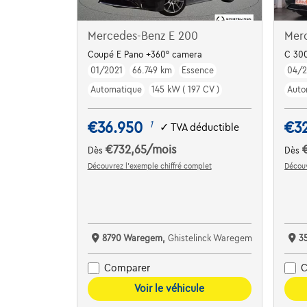
Mercedes-Benz E 200
Mer
Coupé E Pano +360° camera
C 300
01/2021
66.749 km
Essence
04/
Automatique
145 kW ( 197 CV )
Auto
€36.950
€3
1
✓
TVA déductible
€732,65
/mois
Dès
Dès
Découvrez l’exemple chiffré complet
Découv
8790 Waregem,
Ghistelinck Waregem
3
Comparer
C
Voir le véhicule