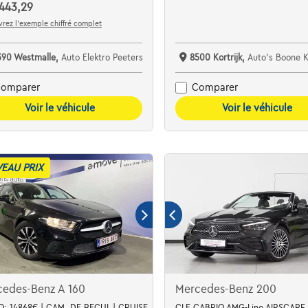
443,29
rez l’exemple chiffré complet
390 Westmalle,
Auto Elektro Peeters
8500 Kortrijk,
Auto's Boone 
omparer
Comparer
Voir le véhicule
Voir le véhicule
EAU PRIX
cedes-Benz A 160
Mercedes-Benz 200
: 14868€ | CAM. DE RECUL | CRUISE
CLE CABRIO AMG-Line AIRSCARF