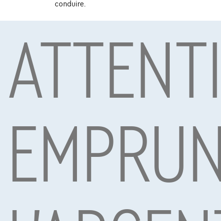
conduire.
ATTENT
Sous réserve d’acceptation de votre demande de crédit 
Mobility S.A., agent in bijkomstige hoedanigheid, Boule
EMPRUN
Voitures les plus populaires
NOUVEAU