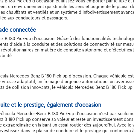
z B 180 Pick-up d'occasion et laissez-vous emporter par le luxe et 
réent un environnement qui stimule les sens et augmente le plaisir 
s chauffants et ventilés et un système d'infodivertissement avanc
alée aux conducteurs et passagers.
lade connectée
z B 180 Pick-up d'occasion. Grâce à des fonctionnalités technolog
gents d'aide à la conduite et des solutions de connectivité sur mesu
révolutionnaires en matière de conduite autonome et d'électrifica
bilité.
hicula Mercedes-Benz B 180 Pick-up d'occasion. Chaque véhicule e
vitesse adaptatif, un freinage d'urgence automatique, un avertisse
ts de collision innovants, le véhicula Mercedes-Benz B 180 Pick-up d
duite et le prestige, également d'occasion
e véhicula Mercedes-Benz B 180 Pick-up d'occasion n'est pas seulemen
 B 180 Pick-up conserve sa valeur et reste un investissement dans l
 extraordinaire en faisant un essai routier dès aujourd'hui. Avec l
estissez dans le plaisir de conduire et le prestige qui continuera à