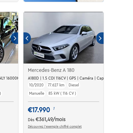
Mercedes-Benz A 180
NLY 16000KM!! / Mil
A180D | 1.5 CDI 116CV | GPS | Caméra | Capteurs Av/Ar | Cli
10/2020
77.627 km
Diesel
)
Manuelle
85 kW ( 116 CV )
€17.990
1
€361,49
/mois
Dès
Découvrez l’exemple chiffré complet