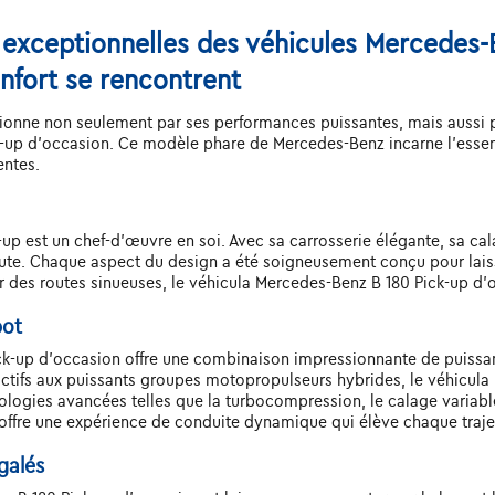
 exceptionnelles des véhicules Mercedes-
nfort se rencontrent
onne non seulement par ses performances puissantes, mais aussi par
-up d'occasion. Ce modèle phare de Mercedes-Benz incarne l'essenc
entes.
p est un chef-d'œuvre en soi. Avec sa carrosserie élégante, sa calan
route. Chaque aspect du design a été soigneusement conçu pour lais
sur des routes sinueuses, le véhicula Mercedes-Benz B 180 Pick-up d'
pot
ick-up d'occasion offre une combinaison impressionnante de puissa
ctifs aux puissants groupes motopropulseurs hybrides, le véhicula
ogies avancées telles que la turbocompression, le calage variable
offre une expérience de conduite dynamique qui élève chaque traje
galés