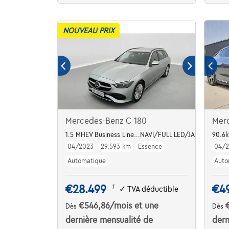
NOUVEAU PRIX
Mercedes-Benz C 180
Mer
1.5 MHEV Business Line...NAVI/FULL LED/JA17/PDC AV 
90.6
04/2023
29.593 km
Essence
04/
Automatique
Auto
€28.499
€4
1
✓
TVA déductible
€546,86
/mois
et une
Dès
Dès
dernière mensualité de
dern