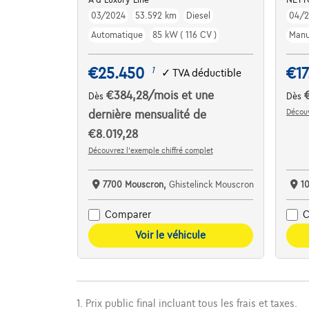
03/2024
53.592 km
Diesel
04/2
Automatique
85 kW ( 116 CV )
Manu
€25.450
€17
1
✓
TVA déductible
€384,28
/mois
et une
Dès
Dès
Découv
dernière mensualité de
€8.019,28
Découvrez l’exemple chiffré complet
7700 Mouscron,
Ghistelinck Mouscron
1
Comparer
C
Voir le véhicule
1. Prix public final incluant tous les frais et taxes.