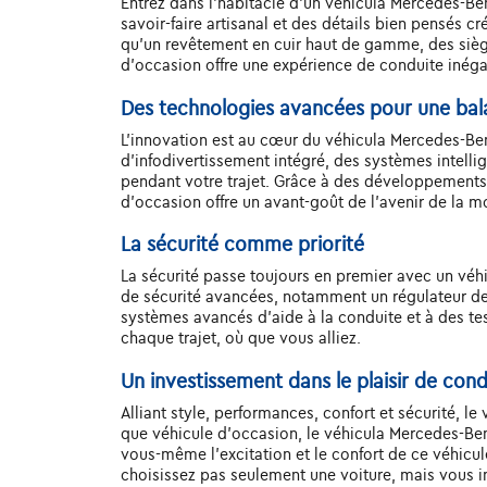
Entrez dans l'habitacle d'un véhicula Mercedes-Ben
savoir-faire artisanal et des détails bien pensés c
qu'un revêtement en cuir haut de gamme, des siège
d'occasion offre une expérience de conduite inég
Des technologies avancées pour une ba
L'innovation est au cœur du véhicula Mercedes-Ben
d'infodivertissement intégré, des systèmes intelli
pendant votre trajet. Grâce à des développements 
d'occasion offre un avant-goût de l'avenir de la mo
La sécurité comme priorité
La sécurité passe toujours en premier avec un vé
de sécurité avancées, notamment un régulateur de 
systèmes avancés d'aide à la conduite et à des tes
chaque trajet, où que vous alliez.
Un investissement dans le plaisir de con
Alliant style, performances, confort et sécurité, l
que véhicule d'occasion, le véhicula Mercedes-Benz
vous-même l'excitation et le confort de ce véhicule
choisissez pas seulement une voiture, mais vous inv