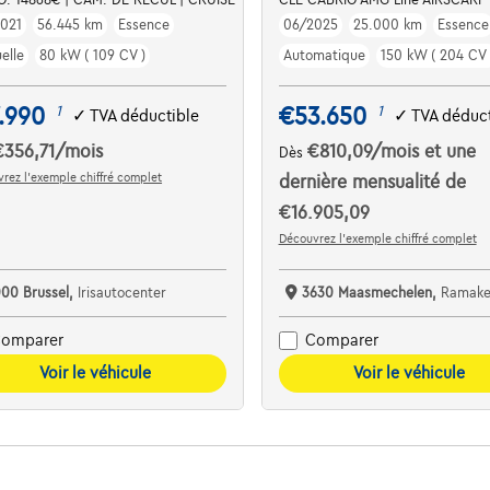
021
56.445 km
Essence
06/2025
25.000 km
Essence
elle
80 kW ( 109 CV )
Automatique
150 kW ( 204 CV 
.990
€53.650
1
1
✓
TVA déductible
✓
TVA déduct
€356,71
/mois
€810,09
/mois
et une
Dès
rez l’exemple chiffré complet
dernière mensualité de
€16.905,09
Découvrez l’exemple chiffré complet
000 Brussel,
Irisautocenter
3630 Maasmechelen,
Ramakers C
omparer
Comparer
Voir le véhicule
Voir le véhicule