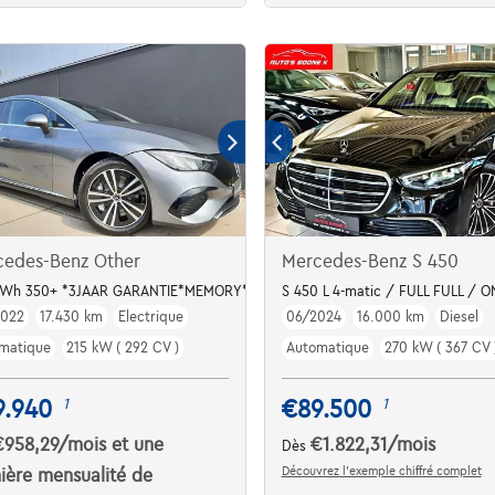
cedes-Benz Other
Mercedes-Benz S 450
AR
kWh 350+ *3JAAR GARANTIE*MEMORY*LEDER*BURMESTER
S 450 L 4-matic / FULL FULL / O
2022
17.430 km
Electrique
06/2024
16.000 km
Diesel
matique
215 kW ( 292 CV )
Automatique
270 kW ( 367 CV 
9.940
€89.500
1
1
€958,29
/mois
et une
€1.822,31
/mois
Dès
Découvrez l’exemple chiffré complet
ière mensualité de