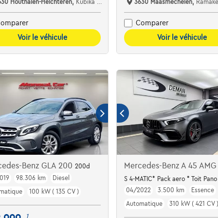
530 Houthalen-Helchteren,
Kubika Cars
3630 Maasmechelen,
Ramakers C
omparer
Comparer
Voir le véhicule
Voir le véhicule
cedes-Benz GLA 200
Mercedes-Benz A 45 AMG
200d
019
98.306 km
Diesel
S 4-MATIC* Pack aero * Toit Pan
04/2022
3.500 km
Essence
matique
100 kW ( 135 CV )
Automatique
310 kW ( 421 CV 
1