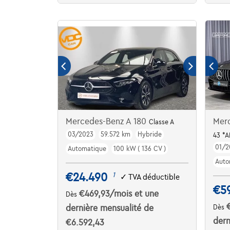
Mercedes-Benz A 180
Mer
Classe A
03/2023
59.572 km
Hybride
43 *
01/2
Automatique
100 kW ( 136 CV )
Auto
€24.490
1
✓
TVA déductible
€5
€469,93
/mois
et une
Dès
dernière mensualité de
Dès
dern
€6.592,43