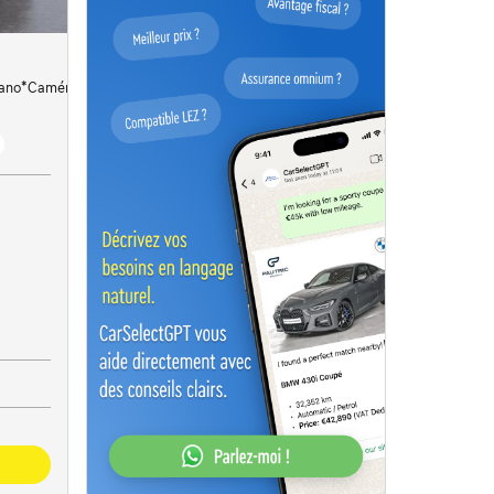
pano*Caméra*Capteurs Av/Ar