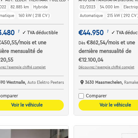
022
82.885 km
Hybride
02/2023
54.000 km
Electriq
matique
160 kW ( 218 CV )
Automatique
215 kW ( 292 CV 
3.480
€44.950
1
1
✓
TVA déductible
✓
TVA déduct
€450,55
/mois
et une
€862,54
/mois
et une
Dès
ière mensualité de
dernière mensualité de
320,55
€12.100,04
rez l’exemple chiffré complet
Découvrez l’exemple chiffré complet
390 Westmalle,
Auto Elektro Peeters
3630 Maasmechelen,
Ramakers C
omparer
Comparer
Voir le véhicule
Voir le véhicule