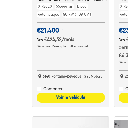
01/2020
55.444 km
Diesel
01/2
Automatique
80 kW ( 109 CV )
Auto
€21.400
€2
1
€424,32
/mois
Dès
Dès
Découvrez l’exemple chiffré complet
dern
€6.
Découv
6140 Fontaine-L'eveque,
GSL Motors
2
Comparer
C
Voir le véhicule