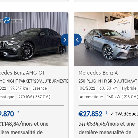
cedes-Benz AMG GT
Mercedes-Benz A
AMG NIGHT PAKKET*20"ALU*BURMESTER*RIDE CONTROL
250 PLUG-IN HYBRID AUTOMAAT
022
97.547 km
Essence
08/2022
60.150 km
Hybride
matique
270 kW ( 367 CV )
Automatique
160 kW ( 218 CV 
9.870
€27.852
1
1
✓
TVA déduct
€1.148,84
/mois
et une
€534,45
/mois
et une
Dès
ière mensualité de
dernière mensualité de