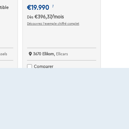
€19.990
1
tible
€396,37
/mois
Dès
Découvrez l’exemple chiffré complet
sels
3670 Ellikom,
Ellicars
Comparer
Voir le véhicule