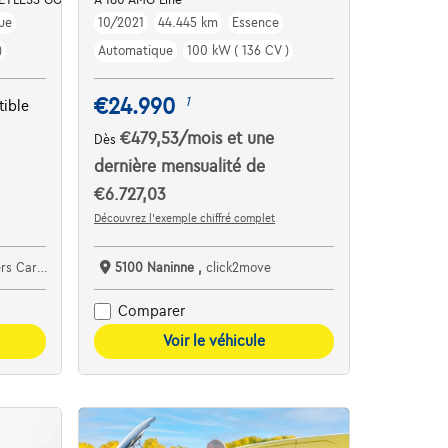
ue
10/2021
44.445 km
Essence
)
Automatique
100 kW ( 136 CV )
€24.990
1
ible
€479,53
/mois
et une
Dès
dernière mensualité de
€6.727,03
Découvrez l’exemple chiffré complet
ar Center
5100 Naninne ,
click2move
Comparer
Voir le véhicule