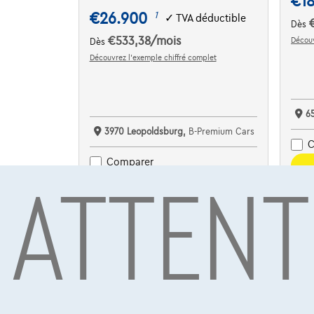
€18
€26.900
1
✓
TVA déductible
Dès
€533,38
/mois
Découv
Dès
Découvrez l’exemple chiffré complet
6
3970 Leopoldsburg,
B-Premium Cars
C
ATTENT
Comparer
Voir le véhicule