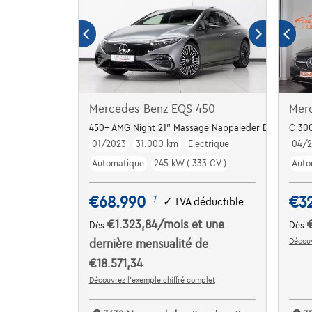
Mercedes-Benz EQS 450
Mer
450+ AMG Night 21" Massage Nappaleder Burmester
C 300
01/2023
31.000 km
Electrique
04/
Automatique
245 kW ( 333 CV )
Auto
€68.990
€3
1
✓
TVA déductible
€1.323,84
/mois
et une
Dès
Dès
Découv
dernière mensualité de
€18.571,34
Découvrez l’exemple chiffré complet