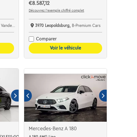
€8.587,12
Découvrez l’exemple chiffré complet
ht Boortmeerbeek
3970 Leopoldsburg,
B-Premium Cars
Comparer
Voir le véhicule
Mercedes-Benz A 180
EYLESS-GO Leder
A 180 AMG Line