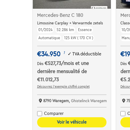
Mercedes-Benz C 180
Mer
Limousine Carplay + Verwarmde zetels
Class
01/2024
52.286 km
Essence
10/2
Automatique
125 kW ( 170 CV )
Manu
€34.950
€19
1
✓
TVA déductible
€527,73
/mois
et une
Dès
Dès
dernière mensualité de
dern
€11.012,73
€5.2
Découvrez l’exemple chiffré complet
Découv
8790 Waregem,
Ghistelinck Waregem
7
Comparer
C
Voir le véhicule