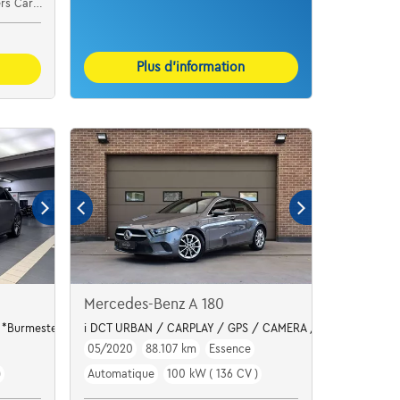
ar Center
Plus d’information
Mercedes-Benz A 180
o *Burmester
i DCT URBAN / CARPLAY / GPS / CAMERA / VERWARMDE Z
05/2020
88.107 km
Essence
)
Automatique
100 kW ( 136 CV )