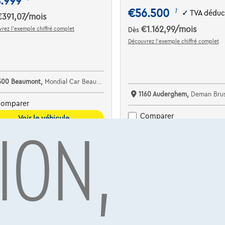
.999
€56.500
1
✓
TVA déduc
€391,07
/mois
€1.162,99
/mois
rez l’exemple chiffré complet
Dès
Découvrez l’exemple chiffré complet
500 Beaumont,
Mondial Car Beaumont
1160 Auderghem,
Deman Brus
omparer
ION,
Comparer
Voir le véhicule
Voir le véhicule