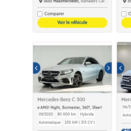
3630 Maasmechelen,
Ramakers Car Center
3
Comparer
C
Voir le véhicule
Mercedes-Benz C 300
Mer
06/2
e AMG! Night, Burmester, 360°, Sfeer!
09/2020
80.000 km
Hybride
Auto
Automatique
230 kW ( 313 CV )