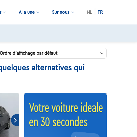
s
A la une
Sur nous
NL
FR
2 mois de dépannage offerts
uelques alternatives qui