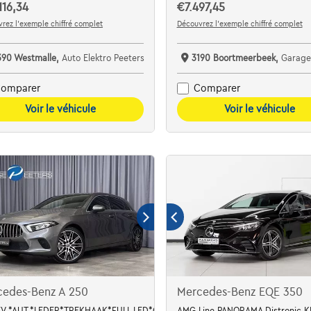
116,34
€7.497,45
rez l’exemple chiffré complet
Découvrez l’exemple chiffré complet
390 Westmalle,
Auto Elektro Peeters
3190 Boortmeerbeek,
Garage Vanderborg
omparer
Comparer
Voir le véhicule
Voir le véhicule
cedes-Benz A 250
Mercedes-Benz EQE 350
EV *AUT.*LEDER*TREKHAAK*FULL LED*CAMERA*NAVI*STOELVER
AMG Line PANORAMA Distronic K