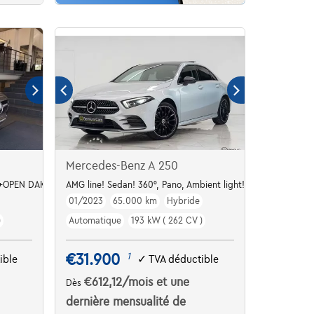
Mercedes-Benz A 250
+OPEN DAK-60000KM!!!!
AMG line! Sedan! 360°, Pano, Ambient light!
01/2023
65.000 km
Hybride
)
Automatique
193 kW ( 262 CV )
€31.900
1
ible
✓
TVA déductible
€612,12
/mois
et une
Dès
dernière mensualité de