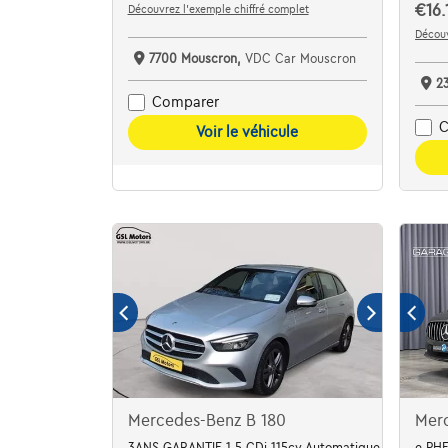
€16.
Découvrez l’exemple chiffré complet
Découv
7700 Mouscron,
VDC Car Mouscron
2
Comparer
C
Voir le véhicule
Mercedes-Benz B 180
Mer
3ANS GARANTIE 1.5 CDi 115cv Automatique gris 01/20
e PH