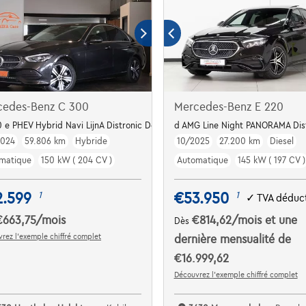
cedes-Benz C 300
Mercedes-Benz E 220
 e PHEV Hybrid Navi LijnA Distronic Dodehoek Garantie *
d AMG Line Night PANORAMA Dis
2024
59.806 km
Hybride
10/2025
27.200 km
Diesel
matique
150 kW ( 204 CV )
Automatique
145 kW ( 197 CV )
2.599
€53.950
1
1
✓
TVA déduct
€663,75
/mois
€814,62
/mois
et une
Dès
rez l’exemple chiffré complet
dernière mensualité de
€16.999,62
Découvrez l’exemple chiffré complet