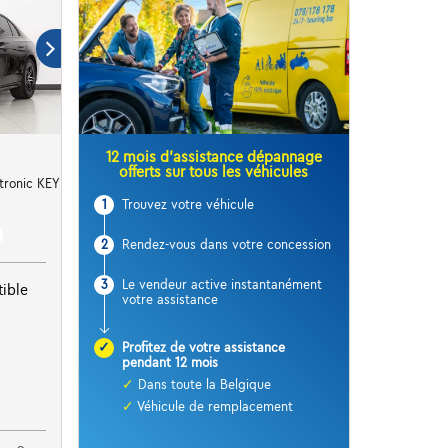
12 mois d’assistance dépannage
offerts sur tous les véhicules
tronic KEYLESS
1
Trouvez votre véhicule
2
Rendez-vous dans votre concession
3
Le vendeur active instantanément
ible
votre assistance
✓
Profitez de votre assistance
pendant 12 mois
✓
Dans toute la Belgique
✓
Véhicule de remplacement