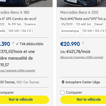
cedes-Benz A 180
Mercedes-Benz A 200
e A* GPS Caméra de recul!
Pack AMG*Boite auto*GPS*Toit 
022
74.397 km
Essence
05/2019
112.460 km
Diesel
elle
100 kW ( 136 CV )
Automatique
110 kW ( 150 CV )
.390
€20.990
1
1
✓
TVA déductible
€372,07
/mois
et une
€421,78
/mois
Dès
Découvrez l’exemple chiffré complet
ière mensualité de
19,57
rez l’exemple chiffré complet
520 Tournai,
VDC Car Tournai
Autosphere Center Liège
omparer
Comparer
Voir le véhicule
Voir le véhicule