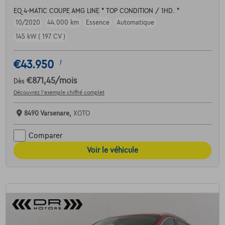
EQ 4-MATIC COUPE AMG LINE * TOP CONDITION / 1HD. *
10/2020
44.000 km
Essence
Automatique
145 kW ( 197 CV )
€43.950
1
€871,45
/mois
Dès
Découvrez l’exemple chiffré complet
8490 Varsenare,
XOTO
Comparer
Voir le véhicule