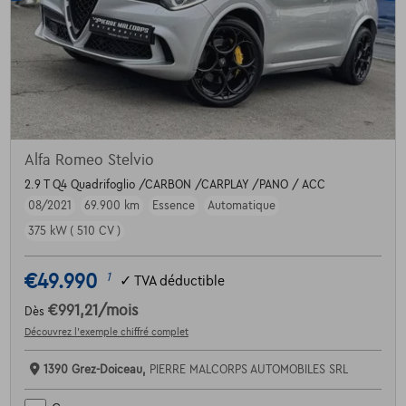
Alfa Romeo Stelvio
2.9 T Q4 Quadrifoglio /CARBON /CARPLAY /PANO / ACC
08/2021
69.900 km
Essence
Automatique
375 kW ( 510 CV )
€49.990
1
✓
TVA déductible
€991,21
/mois
Dès
Découvrez l’exemple chiffré complet
1390 Grez-Doiceau,
PIERRE MALCORPS AUTOMOBILES SRL