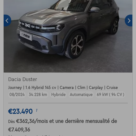
Dacia Duster
Journey | 1.6 Hybrid 145 cv | Camera | Clim | Carplay | Cruise
08/2024
34.228 km
Hybride
Automatique
69 kW ( 94 CV )
€23.490
1
€362,36
/mois
et une dernière mensualité de
Dès
€7.409,36