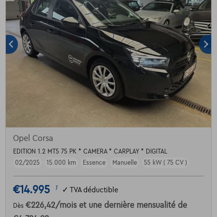
Opel Corsa
EDITION 1.2 MT5 75 PK * CAMERA * CARPLAY * DIGITAL
02/2025
15.000 km
Essence
Manuelle
55 kW ( 75 CV )
€14.995
1
✓
TVA déductible
€226,42
/mois
et une dernière mensualité de
Dès