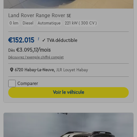
Land Rover Range Rover
SE
0 km
Diesel
Automatique
221 kW ( 300 CV )
€152.015
1
✓
TVA déductible
€3.095,17
/mois
Dès
Découvrez l’exemple chiffré complet
6720 Habay-La-Neuve,
JLR Louyet Habay
Comparer
Voir le véhicule