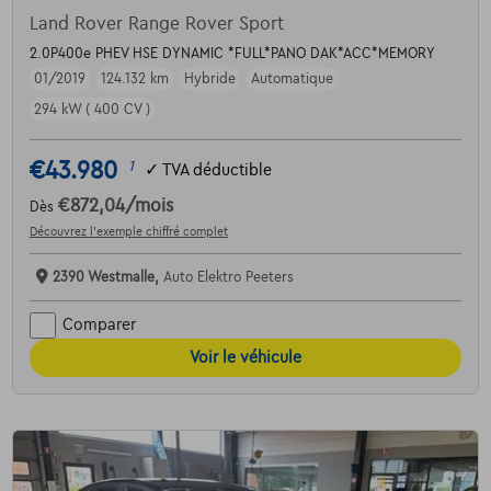
Land Rover Range Rover Sport
2.0P400e PHEV HSE DYNAMIC *FULL*PANO DAK*ACC*MEMORY
01/2019
124.132 km
Hybride
Automatique
294 kW ( 400 CV )
€43.980
1
✓
TVA déductible
€872,04
/mois
Dès
Découvrez l’exemple chiffré complet
2390 Westmalle,
Auto Elektro Peeters
Comparer
Voir le véhicule