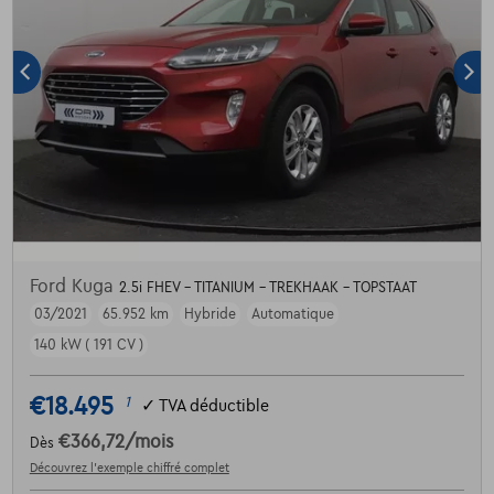
Ford Kuga
2.5i FHEV - TITANIUM - TREKHAAK - TOPSTAAT
03/2021
65.952 km
Hybride
Automatique
140 kW ( 191 CV )
€18.495
1
✓
TVA déductible
€366,72
/mois
Dès
Découvrez l’exemple chiffré complet