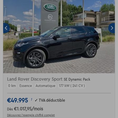
Land Rover Discovery Sport
SE Dynamic Pack
0 km
Essence
Automatique
177 kW ( 241 CV )
€49.995
1
✓
TVA déductible
€1.017,95
/mois
Dès
Découvrez l’exemple chiffré complet