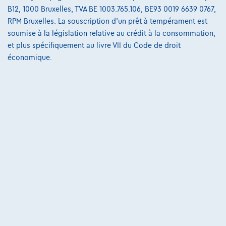
B12, 1000 Bruxelles, TVA BE 1003.765.106, BE93 0019 6639 0767,
€536,11
/mois
et une dernière mensualité de
Dès
RPM Bruxelles. La souscription d'un prêt à tempérament est
€7.408,61
soumise à la législation relative au crédit à la consommation,
Découvrez l’exemple chiffré complet
et plus spécifiquement au livre VII du Code de droit
économique.
Autosphere Center Liège
Comparer
Voir le véhicule