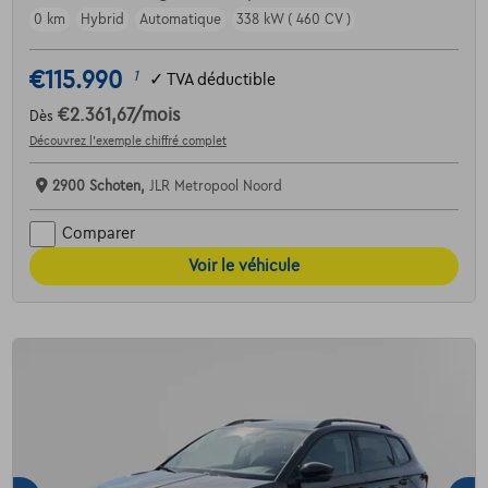
0 km
Hybrid
Automatique
338 kW ( 460 CV )
€115.990
1
✓
TVA déductible
€2.361,67
/mois
Dès
Découvrez l’exemple chiffré complet
2900 Schoten,
JLR Metropool Noord
Comparer
Voir le véhicule