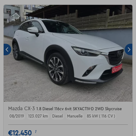
Mazda CX-3
1.8 Diesel 116cv 6vit SKYACTIV-D 2WD Skycruise
08/2019
123.027 km
Diesel
Manuelle
85 kW ( 116 CV )
€12.450
1