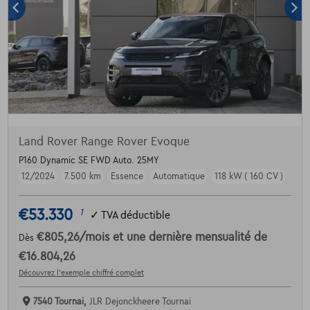
Land Rover Range Rover Evoque
P160 Dynamic SE FWD Auto. 25MY
12/2024
7.500 km
Essence
Automatique
118 kW ( 160 CV )
€53.330
1
✓
TVA déductible
€805,26
/mois
et une dernière mensualité de
Dès
€16.804,26
Découvrez l’exemple chiffré complet
7540 Tournai,
JLR Dejonckheere Tournai