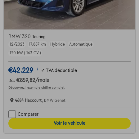
BMW 320
Touring
12/2023
17.887 km
Hybride
Automatique
120 kW ( 163 CV )
€42.229
1
✓
TVA déductible
€859,82
/mois
Dès
Découvrez l’exemple chiffré complet
4684 Haccourt,
BMW Genet
Comparer
Voir le véhicule