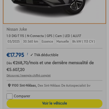
Nissan Juke
1.0 DIG-T 115 | N-Connecta | GPS | Cam | LED | ALU17
03/2025
30.560 km
Essence
Manuelle
84 kW ( 113 CV )
€17.795
1
✓
TVA déductible
€268,70
/mois
et une dernière mensualité de
Dès
€5.607,20
Découvrez l’exemple chiffré complet
9100 Sint-Niklaas,
Dex Sint-Niklaas De Autospecialist bv
Comparer
Voir le véhicule