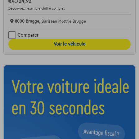
€4.724,92
Découvrez l’exemple chiffré complet
8000 Brugge,
Bariseau Mottrie Brugge
Comparer
Voir le véhicule