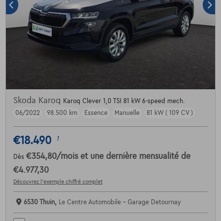
Skoda Karoq
Karoq Clever 1,0 TSI 81 kW 6-speed mech.
06/2022
98.500 km
Essence
Manuelle
81 kW ( 109 CV )
€18.490
1
€354,80
/mois
et une dernière mensualité de
Dès
€4.977,30
Découvrez l’exemple chiffré complet
6530 Thuin,
Le Centre Automobile - Garage Detournay