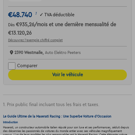
€48.740
1
✓
TVA déductible
€935,26
/mois
et une dernière mensualité de
Dès
€13.120,26
Découvrez l’exemple chiffré complet
2390 Westmalle,
Auto Elektro Peeters
Comparer
Voir le véhicule
1. Prix public final incluant tous les frais et taxes.
Le Guide Ultime de la Maserati Racing : Une Superbe Voiture d'Occasion
Introduction
Maserati, un constructeur automobile italien réputé pour son luxe et ses performances, séduit depuis
des décennies les passionnés de voitures du monde entier avec ses véhicules magnifiquement
conçus. L'un de leurs modèles les plus remarquables est la Maserati Racing. Cette élégante voiture