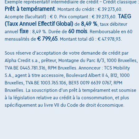
Exemple représentatif intermédiaire de crédit – Crédit classique :
Prêt à tempérament
. Montant du crédit : € 39.273,60.
@2024 TCS Mobility SA/NV Copyright
TAEG
Acompte (facultatif) : € 0. Prix comptant : € 39.273,60.
(Taux Annuel Effectif Global)
8,49 %
de
, taux débiteur
Conditions Générales
fixe
60 mois
annuel
: 8,49 %. Durée de
. Remboursable en 60
Conditions d'assistance
€ 799,65
mensualités de
. Montant total dû : € 47.978,93.
Protection Des Données
Sous réserve d'acceptation de votre demande de crédit par
Alpha Credit s.a., prêteur, Montagne du Parc 8/3, 1000 Bruxelles,
Politique Des Cookies
TVA BE 0445.781.316, RPM Bruxelles. Annonceur : TCS Mobility
Charte de qualité
S.A., agent à titre accessoire, Boulevard Albert II 4, B12, 1000
Bruxelles, TVA BE 1003.765.106, BE93 0019 6639 0767, RPM
Site Map
Bruxelles. La souscription d'un prêt à tempérament est soumise
à la législation relative au crédit à la consommation, et plus
Login
spécifiquement au livre VII du Code de droit économique.