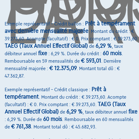
DE
L'AR
Assurance auto
Leasing
Prêt à tempérament
Exemple représentatif – Crédit ballon :
avec dernière mensualité majorée
. Montant du crédit : €
39.273,60. Acompte (facultatif) : € 0. Prix comptant : € 39.273,60.
Sur Nous
TAEG (Taux Annuel Effectif Global)
6,29 %
de
, taux
Devenez client
fixe
60 mois
débiteur annuel
: 6,29 %. Durée du crédit :
.
€ 593,01
Remboursable en 59 mensualités de
. Dernière
Qui nous sommes
€ 12.375,09
mensualité majorée :
. Montant total dû : €
47.362,87.
Charte de qualité
Nos dealers
Prêt à
Exemple représentatif – Crédit classique :
tempérament
. Montant du crédit : € 39.273,60. Acompte
Nos partenaires
TAEG (Taux
(facultatif) : € 0. Prix comptant : € 39.273,60.
Annuel Effectif Global)
6,29 %
fixe
de
, taux débiteur annuel
Notre équipe
60 mois
: 6,29 %. Durée de
. Remboursable en 60 mensualités
Contact
€ 761,38
de
. Montant total dû : € 45.682,93.