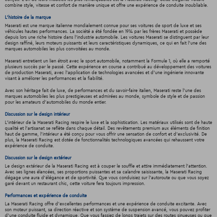
combine style, vitesse et confort de manière unique et offre une expérience de conduite inoubliable.
L'histoire de la marque
Maserati est une marque italienne mondialement connue pour ses voitures de sport de luxe et ses
véhicules hautes performances. La société a été fondée en 1914 par les frères Maserati et possède
depuis lors une riche histoire dans l'industrie automobile. Les voitures Maserati se distinguent par leur
design raffiné, leurs moteurs puissants et leurs caractéristiques dynamiques, ce qui en fait l'une des
marques automobiles les plus convoitées au monde.
Maserati entretient un lien étroit avec le sport automobile, notamment la Formule 1, où elle a remporté
plusieurs succès par le passé. Cette expérience en course a contribué au développement des voitures
de production Maserati, avec l'application de technologies avancées et d'une ingénierie innovante
visant à améliorer les performances et la fiabilité.
Avec son héritage fait de luxe, de performances et du savoir-faire italien, Maserati reste l'une des
marques automobiles les plus prestigieuses et admirées au monde, symbole de style et de passion
pour les amateurs d'automobiles du monde entier.
Discussion sur le design intérieur
L'intérieur de la Maserati Racing respire le luxe et la sophistication. Les matériaux utilisés sont de haute
qualité et l'artisanat se reflète dans chaque détail. Des revêtements premium aux éléments de finition
haut de gamme, l'intérieur a été conçu pour vous offrir une sensation de confort et d'exclusivité. De
plus, la Maserati Racing est dotée de fonctionnalités technologiques avancées qui rehaussent votre
expérience de conduite.
Discussion sur le design extérieur
Le design extérieur de la Maserati Racing est à couper le souffle et attire immédiatement l'attention.
Avec ses lignes élancées, ses proportions puissantes et sa calandre saisissante, la Maserati Racing
dégage une aura d'élégance et de sportivité. Que vous conduisiez sur l'autoroute ou que vous soyez
garé devant un restaurant chic, cette voiture fera toujours impression.
Performances et expérience de conduite
La Maserati Racing offre d'excellentes performances et une expérience de conduite excitante. Avec
son moteur puissant, sa direction réactive et son système de suspension avancé, vous pouvez profiter
d'une conduite fluide et dynamique. Que vous fassiez de longs trajets sur des routes sinueuses ou que