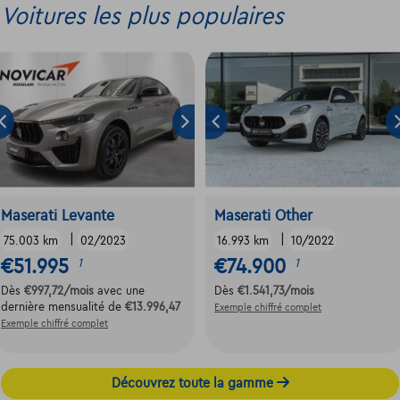
Voitures les plus populaires
Maserati Levante
Maserati Other
|
|
75.003 km
02/2023
16.993 km
10/2022
€51.995
€74.900
1
1
Dès
€997,72
/mois
avec une
Dès
€1.541,73
/mois
dernière mensualité de
€13.996,47
Exemple chiffré complet
Exemple chiffré complet
Découvrez toute la gamme