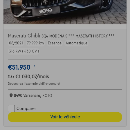
Maserati Ghibli
SQ4 MODENA S *** MASERATI HISTORY ***
08/2021
79.999 km
Essence
Automatique
316 kW ( 430 CV )
€51.950
1
€1.030,07
/mois
Dès
Découvrez l’exemple chiffré complet
8490 Varsenare,
XOTO
Comparer
Voir le véhicule