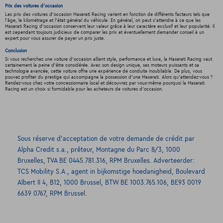
Prix des voitures d'occasion
Les prix des voitures d'occasion Maserati Racing varient en fonction de différents facteurs tels que
l'âge, le kilométrage et l'état général du véhicule. En général, on peut s'attendre à ce que les
Maserati Racing d'occasion conservent leur valeur grâce à leur caractère exclusif et leur popularité. Il
est cependant toujours judicieux de comparer les prix et éventuellement demander conseil à un
expert pour vous assurer de payer un prix juste.
Conclusion
Si vous recherchez une voiture d'occasion alliant style, performance et luxe, la Maserati Racing vaut
certainement la peine d'être considérée. Avec son design unique, ses moteurs puissants et sa
technologie avancée, cette voiture offre une expérience de conduite inoubliable. De plus, vous
pouvez profiter du prestige qui accompagne la possession d'une Maserati. Alors qu'attendez-vous ?
Rendez-vous chez votre concessionnaire local et découvrez par vous-même pourquoi la Maserati
Racing est un choix si formidable pour les acheteurs de voitures d'occasion.
Sous réserve d’acceptation de votre demande de crédit par
Alpha Credit s.a., prêteur, Montagne du Parc 8/3, 1000
Bruxelles, TVA BE 0445.781.316, RPM Bruxelles. Adverteerder:
TCS Mobility S.A., agent in bijkomstige hoedanigheid, Boulevard
Albert II 4, B12, 1000 Brussel, BTW BE 1003.765.106, BE93 0019
6639 0767, RPM Brussel.