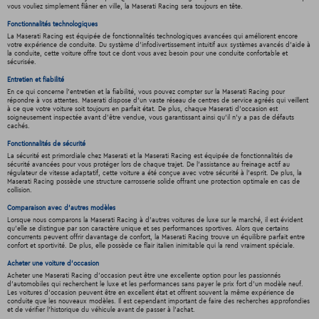
vous vouliez simplement flâner en ville, la Maserati Racing sera toujours en tête.
Fonctionnalités technologiques
La Maserati Racing est équipée de fonctionnalités technologiques avancées qui améliorent encore
votre expérience de conduite. Du système d'infodivertissement intuitif aux systèmes avancés d'aide à
la conduite, cette voiture offre tout ce dont vous avez besoin pour une conduite confortable et
sécurisée.
Entretien et fiabilité
En ce qui concerne l'entretien et la fiabilité, vous pouvez compter sur la Maserati Racing pour
répondre à vos attentes. Maserati dispose d'un vaste réseau de centres de service agréés qui veillent
à ce que votre voiture soit toujours en parfait état. De plus, chaque Maserati d'occasion est
soigneusement inspectée avant d'être vendue, vous garantissant ainsi qu'il n'y a pas de défauts
cachés.
Fonctionnalités de sécurité
La sécurité est primordiale chez Maserati et la Maserati Racing est équipée de fonctionnalités de
sécurité avancées pour vous protéger lors de chaque trajet. De l'assistance au freinage actif au
régulateur de vitesse adaptatif, cette voiture a été conçue avec votre sécurité à l'esprit. De plus, la
Maserati Racing possède une structure carrosserie solide offrant une protection optimale en cas de
collision.
Comparaison avec d'autres modèles
Lorsque nous comparons la Maserati Racing à d'autres voitures de luxe sur le marché, il est évident
qu'elle se distingue par son caractère unique et ses performances sportives. Alors que certains
concurrents peuvent offrir davantage de confort, la Maserati Racing trouve un équilibre parfait entre
confort et sportivité. De plus, elle possède ce flair italien inimitable qui la rend vraiment spéciale.
Acheter une voiture d'occasion
Acheter une Maserati Racing d'occasion peut être une excellente option pour les passionnés
d'automobiles qui recherchent le luxe et les performances sans payer le prix fort d'un modèle neuf.
Les voitures d'occasion peuvent être en excellent état et offrent souvent la même expérience de
conduite que les nouveaux modèles. Il est cependant important de faire des recherches approfondies
et de vérifier l'historique du véhicule avant de passer à l'achat.