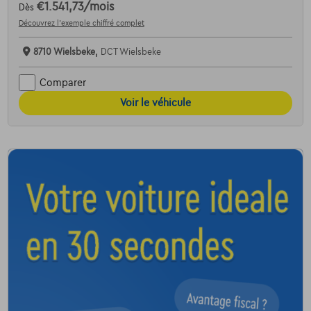
€1.541,73
/mois
Dès
Découvrez l’exemple chiffré complet
8710 Wielsbeke,
DCT Wielsbeke
Comparer
Voir le véhicule