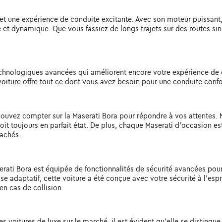
 et une expérience de conduite excitante. Avec son moteur puissant
e et dynamique. Que vous fassiez de longs trajets sur des routes s
echnologiques avancées qui améliorent encore votre expérience de c
oiture offre tout ce dont vous avez besoin pour une conduite confo
us pouvez compter sur la Maserati Bora pour répondre à vos attentes.
 soit toujours en parfait état. De plus, chaque Maserati d'occasion 
cachés.
serati Bora est équipée de fonctionnalités de sécurité avancées pou
sse adaptatif, cette voiture a été conçue avec votre sécurité à l'esp
en cas de collision.
 voitures de luxe sur le marché, il est évident qu'elle se distingu