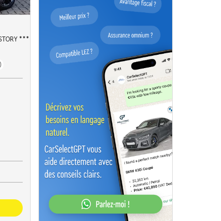
STORY ***
)