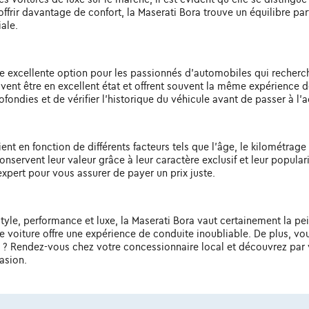
ffrir davantage de confort, la Maserati Bora trouve un équilibre parf
iale.
e excellente option pour les passionnés d'automobiles qui recherche
vent être en excellent état et offrent souvent la même expérience 
ondies et de vérifier l'historique du véhicule avant de passer à l'a
nt en fonction de différents facteurs tels que l'âge, le kilométrage 
nservent leur valeur grâce à leur caractère exclusif et leur popular
xpert pour vous assurer de payer un prix juste.
style, performance et luxe, la Maserati Bora vaut certainement la pe
e voiture offre une expérience de conduite inoubliable. De plus, v
s ? Rendez-vous chez votre concessionnaire local et découvrez par
asion.