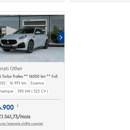
rati Other
6 Turbo Trofeo ** 16000 km ** Full
022
16.993 km
Essence
matique
390 kW ( 523 CV )
4.900
1
€1.541,73
/mois
rez l’exemple chiffré complet