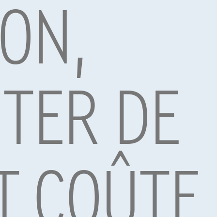
ON,
par Alpha Credit s.a., prêteur, Montagne du Parc 8/3, 1000 Bruxelles, TVA 
vard Albert II 4, B12, 1000 Brussel, BTW BE 1003.765.106, BE93 0019 6639 076
TER DE
T COÛTE
i Levante
Maserati GranTurismo
|
|
m
02/2023
9.870 km
08/2023
95
€124.995
1
1