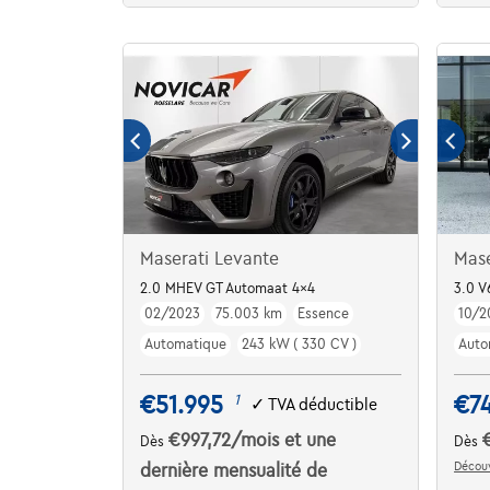
Maserati Levante
Mase
2.0 MHEV GT Automaat 4x4
3.0 V
02/2023
75.003 km
Essence
10/2
Automatique
243 kW ( 330 CV )
Auto
€51.995
€7
1
✓
TVA déductible
€997,72
/mois
et une
Dès
Dès
Découv
dernière mensualité de