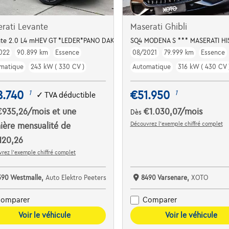
rati Levante
Maserati Ghibli
 FA
nte 2.0 L4 mHEV GT *LEDER*PANO DAK*MEMORY*LUCHTVERING*
SQ4 MODENA S *** MASERATI HI
022
90.899 km
Essence
08/2021
79.999 km
Essence
matique
243 kW ( 330 CV )
Automatique
316 kW ( 430 CV 
8.740
€51.950
1
1
✓
TVA déductible
€935,26
/mois
et une
€1.030,07
/mois
Dès
Découvrez l’exemple chiffré complet
ière mensualité de
120,26
rez l’exemple chiffré complet
390 Westmalle,
Auto Elektro Peeters
8490 Varsenare,
XOTO
omparer
Comparer
Voir le véhicule
Voir le véhicule