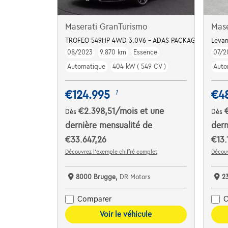
Maserati GranTurismo
Mase
TROFEO 549HP 4WD 3.0V6 - ADAS PACKAGE LEVEL 2 -
Leva
08/2023
9.870 km
Essence
07/2
Automatique
404 kW ( 549 CV )
Auto
€124.995
€4
1
€2.398,51
/mois
et une
Dès
Dès
dernière mensualité de
dern
€33.647,26
€13.
Découvrez l’exemple chiffré complet
Découv
8000 Brugge,
DR Motors
2
Comparer
C
Voir le véhicule