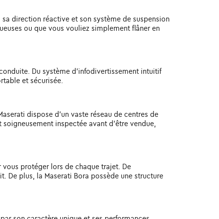
, sa direction réactive et son système de suspension
inueuses ou que vous vouliez simplement flâner en
onduite. Du système d'infodivertissement intuitif
rtable et sécurisée.
 Maserati dispose d'un vaste réseau de centres de
est soigneusement inspectée avant d'être vendue,
r vous protéger lors de chaque trajet. De
rit. De plus, la Maserati Bora possède une structure
e par son caractère unique et ses performances