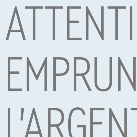
ATTENTI
Sous réserve d’acceptation de votre demande de crédit 
Mobility S.A., agent in bijkomstige hoedanigheid, Boule
Voitures les plus populaires
EMPRUN
L'ARGEN
Maserati Other
Maserat
|
16.993 km
10/2022
75.003 k
€74.900
€51.9
1