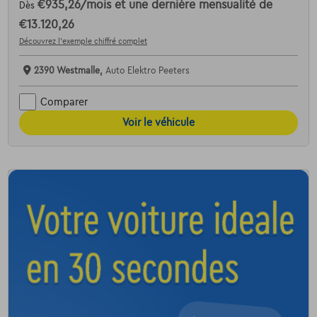
€935,26
/mois
et une dernière mensualité de
Dès
€13.120,26
Découvrez l’exemple chiffré complet
2390 Westmalle,
Auto Elektro Peeters
Comparer
Voir le véhicule