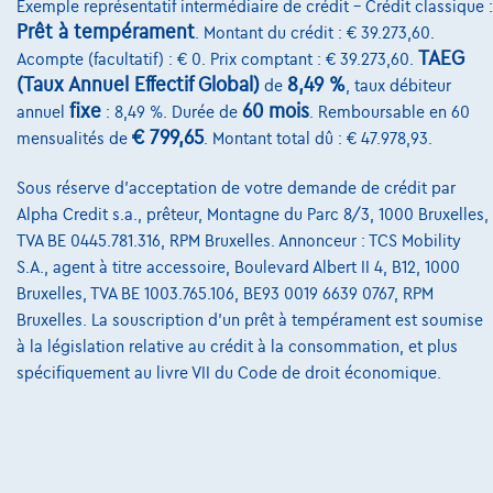
Exemple représentatif intermédiaire de crédit – Crédit classique :
Prêt à tempérament
. Montant du crédit : € 39.273,60.
@2024 TCS Mobility SA/NV Copyright
TAEG
Acompte (facultatif) : € 0. Prix comptant : € 39.273,60.
(Taux Annuel Effectif Global)
8,49 %
de
, taux débiteur
Conditions Générales
fixe
60 mois
annuel
: 8,49 %. Durée de
. Remboursable en 60
Conditions d'assistance
€ 799,65
mensualités de
. Montant total dû : € 47.978,93.
Protection Des Données
Sous réserve d'acceptation de votre demande de crédit par
Alpha Credit s.a., prêteur, Montagne du Parc 8/3, 1000 Bruxelles,
Politique Des Cookies
TVA BE 0445.781.316, RPM Bruxelles. Annonceur : TCS Mobility
Charte de qualité
S.A., agent à titre accessoire, Boulevard Albert II 4, B12, 1000
Bruxelles, TVA BE 1003.765.106, BE93 0019 6639 0767, RPM
Site Map
Bruxelles. La souscription d'un prêt à tempérament est soumise
à la législation relative au crédit à la consommation, et plus
Login
spécifiquement au livre VII du Code de droit économique.