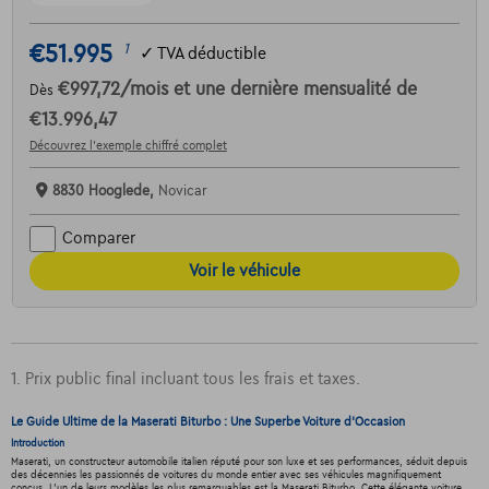
€51.995
1
✓
TVA déductible
€997,72
/mois
et une dernière mensualité de
Dès
€13.996,47
Découvrez l’exemple chiffré complet
8830 Hooglede,
Novicar
Comparer
Voir le véhicule
1. Prix public final incluant tous les frais et taxes.
Le Guide Ultime de la Maserati Biturbo : Une Superbe Voiture d'Occasion
Introduction
Maserati, un constructeur automobile italien réputé pour son luxe et ses performances, séduit depuis
des décennies les passionnés de voitures du monde entier avec ses véhicules magnifiquement
conçus. L'un de leurs modèles les plus remarquables est la Maserati Biturbo. Cette élégante voiture