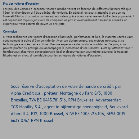
Prix des voitures d'occasion
Les prix des voitures d'occasion Maserati Biturbo varient en fonction de différents facteurs tels que
l'âge, le kilométrage et l'état général du véhicule. En général, on peut s'attendre à ce que les
Maserati Biturbo d'occasion conservent leur valeur grâce à leur caractère exclusif et leur popularité. Il
est cependant toujours judicieux de comparer les prix et éventuellement demander conseil à un
expert pour vous assurer de payer un prix juste.
Conclusion
Si vous recherchez une voiture d'occasion alliant style, performance et luxe, la Maserati Biturbo vaut
certainement la peine d'être considérée. Avec son design unique, ses moteurs puissants et sa
technologie avancée, cette voiture offre une expérience de conduite inoubliable. De plus, vous
pouvez profiter du prestige qui accompagne la possession d'une Maserati. Alors qu'attendez-vous ?
Rendez-vous chez votre concessionnaire local et découvrez par vous-même pourquoi la Maserati
Biturbo est un choix si formidable pour les acheteurs de voitures d'occasion.
Sous réserve d’acceptation de votre demande de crédit par
Alpha Credit s.a., prêteur, Montagne du Parc 8/3, 1000
Bruxelles, TVA BE 0445.781.316, RPM Bruxelles. Adverteerder:
TCS Mobility S.A., agent in bijkomstige hoedanigheid, Boulevard
Albert II 4, B12, 1000 Brussel, BTW BE 1003.765.106, BE93 0019
6639 0767, RPM Brussel.