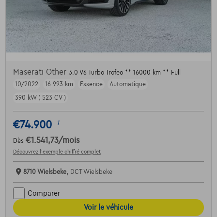
Maserati Other
3.0 V6 Turbo Trofeo ** 16000 km ** Full
10/2022
16.993 km
Essence
Automatique
390 kW ( 523 CV )
€74.900
1
€1.541,73
/mois
Dès
Découvrez l’exemple chiffré complet
8710 Wielsbeke,
DCT Wielsbeke
Comparer
Voir le véhicule