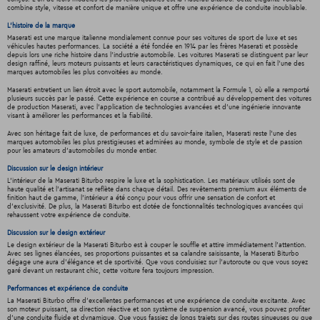
combine style, vitesse et confort de manière unique et offre une expérience de conduite inoubliable.
L'histoire de la marque
Maserati est une marque italienne mondialement connue pour ses voitures de sport de luxe et ses
véhicules hautes performances. La société a été fondée en 1914 par les frères Maserati et possède
depuis lors une riche histoire dans l'industrie automobile. Les voitures Maserati se distinguent par leur
design raffiné, leurs moteurs puissants et leurs caractéristiques dynamiques, ce qui en fait l'une des
marques automobiles les plus convoitées au monde.
Maserati entretient un lien étroit avec le sport automobile, notamment la Formule 1, où elle a remporté
plusieurs succès par le passé. Cette expérience en course a contribué au développement des voitures
de production Maserati, avec l'application de technologies avancées et d'une ingénierie innovante
visant à améliorer les performances et la fiabilité.
Avec son héritage fait de luxe, de performances et du savoir-faire italien, Maserati reste l'une des
marques automobiles les plus prestigieuses et admirées au monde, symbole de style et de passion
pour les amateurs d'automobiles du monde entier.
Discussion sur le design intérieur
L'intérieur de la Maserati Biturbo respire le luxe et la sophistication. Les matériaux utilisés sont de
haute qualité et l'artisanat se reflète dans chaque détail. Des revêtements premium aux éléments de
finition haut de gamme, l'intérieur a été conçu pour vous offrir une sensation de confort et
d'exclusivité. De plus, la Maserati Biturbo est dotée de fonctionnalités technologiques avancées qui
rehaussent votre expérience de conduite.
Discussion sur le design extérieur
Le design extérieur de la Maserati Biturbo est à couper le souffle et attire immédiatement l'attention.
Avec ses lignes élancées, ses proportions puissantes et sa calandre saisissante, la Maserati Biturbo
dégage une aura d'élégance et de sportivité. Que vous conduisiez sur l'autoroute ou que vous soyez
garé devant un restaurant chic, cette voiture fera toujours impression.
Performances et expérience de conduite
La Maserati Biturbo offre d'excellentes performances et une expérience de conduite excitante. Avec
son moteur puissant, sa direction réactive et son système de suspension avancé, vous pouvez profiter
d'une conduite fluide et dynamique. Que vous fassiez de longs trajets sur des routes sinueuses ou que