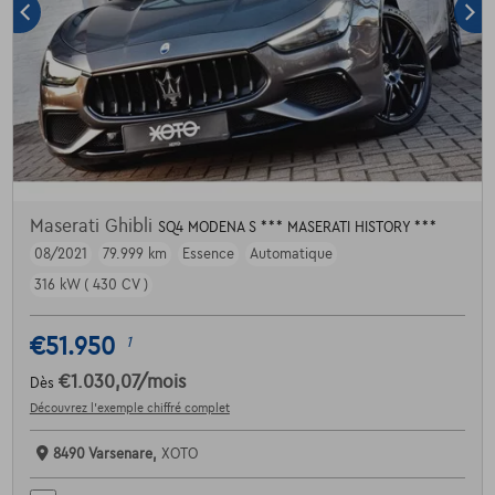
Maserati Ghibli
SQ4 MODENA S *** MASERATI HISTORY ***
08/2021
79.999 km
Essence
Automatique
316 kW ( 430 CV )
€51.950
1
€1.030,07
/mois
Dès
Découvrez l’exemple chiffré complet
8490 Varsenare,
XOTO