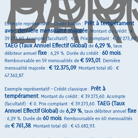
DE
L'AR
Assurance auto
Leasing
Prêt à tempérament
Exemple représentatif – Crédit ballon :
avec dernière mensualité majorée
. Montant du crédit : €
39.273,60. Acompte (facultatif) : € 0. Prix comptant : € 39.273,60.
Sur Nous
TAEG (Taux Annuel Effectif Global)
6,29 %
de
, taux
Devenez client
fixe
60 mois
débiteur annuel
: 6,29 %. Durée du crédit :
.
€ 593,01
Remboursable en 59 mensualités de
. Dernière
Qui nous sommes
€ 12.375,09
mensualité majorée :
. Montant total dû : €
47.362,87.
Charte de qualité
Nos dealers
Prêt à
Exemple représentatif – Crédit classique :
tempérament
. Montant du crédit : € 39.273,60. Acompte
Nos partenaires
TAEG (Taux
(facultatif) : € 0. Prix comptant : € 39.273,60.
Annuel Effectif Global)
6,29 %
fixe
de
, taux débiteur annuel
Notre équipe
60 mois
: 6,29 %. Durée de
. Remboursable en 60 mensualités
Contact
€ 761,38
de
. Montant total dû : € 45.682,93.