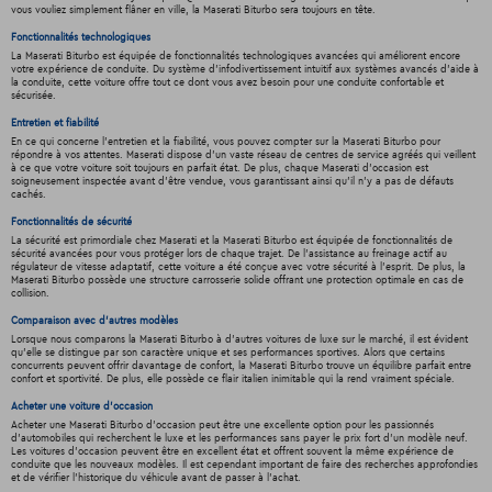
vous vouliez simplement flâner en ville, la Maserati Biturbo sera toujours en tête.
Fonctionnalités technologiques
La Maserati Biturbo est équipée de fonctionnalités technologiques avancées qui améliorent encore
votre expérience de conduite. Du système d'infodivertissement intuitif aux systèmes avancés d'aide à
la conduite, cette voiture offre tout ce dont vous avez besoin pour une conduite confortable et
sécurisée.
Entretien et fiabilité
En ce qui concerne l'entretien et la fiabilité, vous pouvez compter sur la Maserati Biturbo pour
répondre à vos attentes. Maserati dispose d'un vaste réseau de centres de service agréés qui veillent
à ce que votre voiture soit toujours en parfait état. De plus, chaque Maserati d'occasion est
soigneusement inspectée avant d'être vendue, vous garantissant ainsi qu'il n'y a pas de défauts
cachés.
Fonctionnalités de sécurité
La sécurité est primordiale chez Maserati et la Maserati Biturbo est équipée de fonctionnalités de
sécurité avancées pour vous protéger lors de chaque trajet. De l'assistance au freinage actif au
régulateur de vitesse adaptatif, cette voiture a été conçue avec votre sécurité à l'esprit. De plus, la
Maserati Biturbo possède une structure carrosserie solide offrant une protection optimale en cas de
collision.
Comparaison avec d'autres modèles
Lorsque nous comparons la Maserati Biturbo à d'autres voitures de luxe sur le marché, il est évident
qu'elle se distingue par son caractère unique et ses performances sportives. Alors que certains
concurrents peuvent offrir davantage de confort, la Maserati Biturbo trouve un équilibre parfait entre
confort et sportivité. De plus, elle possède ce flair italien inimitable qui la rend vraiment spéciale.
Acheter une voiture d'occasion
Acheter une Maserati Biturbo d'occasion peut être une excellente option pour les passionnés
d'automobiles qui recherchent le luxe et les performances sans payer le prix fort d'un modèle neuf.
Les voitures d'occasion peuvent être en excellent état et offrent souvent la même expérience de
conduite que les nouveaux modèles. Il est cependant important de faire des recherches approfondies
et de vérifier l'historique du véhicule avant de passer à l'achat.