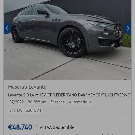
Maserati Levante
Levante 2.0 L4 mHEV GT *LEDER*PANO DAK*MEMORY*LUCHTVERING*
07/2022
90.899 km
Essence
Automatique
243 kW ( 330 CV )
€48.740
1
✓
TVA déductible