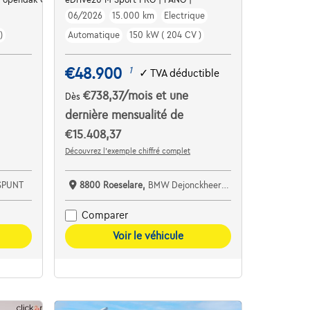
06/2026
15.000 km
Electrique
)
Automatique
150 kW ( 204 CV )
€48.900
1
✓
TVA déductible
€738,37
/mois
et une
Dès
dernière mensualité de
€15.408,37
Découvrez l’exemple chiffré complet
SPUNT
8800 Roeselare,
BMW Dejonckheere Roeselare
Comparer
Voir le véhicule