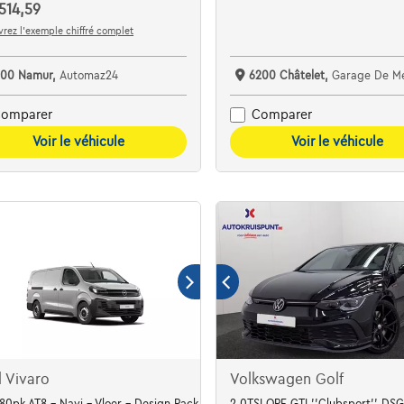
514,59
rez l’exemple chiffré complet
100 Namur,
Automaz24
6200 Châtelet,
Garage De M
omparer
Comparer
Voir le véhicule
Voir le véhicule
 Vivaro
Volkswagen Golf
180pk AT8 - Navi - Vloer - Design Pack - Full LED
2.0TSI OPF GTI ''Clubsport'' D