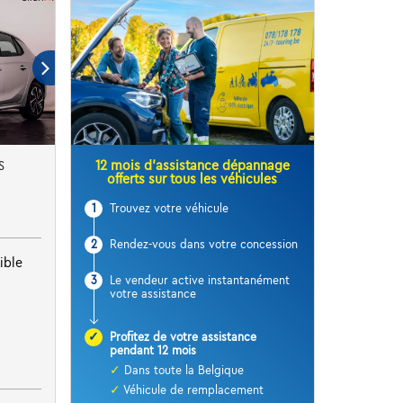
12 mois d’assistance dépannage
S
offerts sur tous les véhicules
1
Trouvez votre véhicule
2
Rendez-vous dans votre concession
ible
3
Le vendeur active instantanément
votre assistance
✓
Profitez de votre assistance
pendant 12 mois
✓
Dans toute la Belgique
✓
Véhicule de remplacement