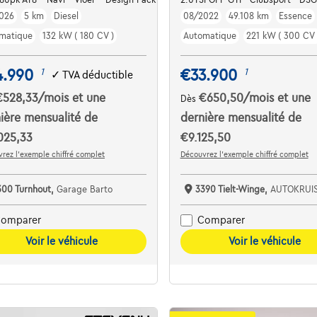
026
5 km
Diesel
08/2022
49.108 km
Essence
matique
132 kW ( 180 CV )
Automatique
221 kW ( 300 CV 
4.990
€33.900
1
1
✓
TVA déductible
€528,33
/mois
et une
€650,50
/mois
et une
Dès
ière mensualité de
dernière mensualité de
025,33
€9.125,50
rez l’exemple chiffré complet
Découvrez l’exemple chiffré complet
300 Turnhout,
Garage Barto
3390 Tielt-Winge,
AUTOKRUI
omparer
Comparer
Voir le véhicule
Voir le véhicule