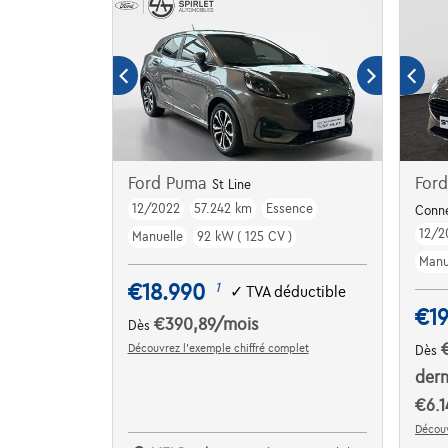
Ford Puma
Ford
St Line
12/2022
57.242 km
Essence
Conn
12/2
Manuelle
92 kW ( 125 CV )
Manu
€18.990
1
✓
TVA déductible
€19
€390,89
/mois
Dès
Découvrez l’exemple chiffré complet
Dès
dern
€6.1
Découv