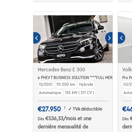
Mercedes-Benz E 300
Volk
e PHEV T BUSINESS SOLUTION ***FULL MERCEDES HIS
Pro 
10/2021
92.000 km
Hybride
03/2
Automatique
155 kW ( 211 CV )
Auto
€27.950
€4
1
✓
TVA déductible
€536,33
/mois
et une
Dès
Dès
dernière mensualité de
dern