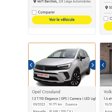
4671 Barchon,
JLR Liège Automobiles
5
Comparer
C
Voir le véhicule
Opel Crossland
Vol
1.2 T 110 Elegance | GPS | Camera | LED Lights | Alu16
1.4 e
09/2023
19.771 km
Essence
10/2
Manuelle
81 kW ( 109 CV )
Auto