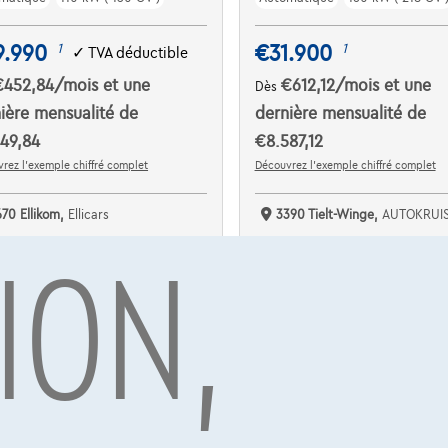
9.990
€31.900
1
1
✓
TVA déductible
€452,84
/mois
et une
€612,12
/mois
et une
Dès
ière mensualité de
dernière mensualité de
49,84
€8.587,12
rez l’exemple chiffré complet
Découvrez l’exemple chiffré complet
670 Ellikom,
Ellicars
3390 Tielt-Winge,
AUTOKRUI
ION,
omparer
Comparer
Voir le véhicule
Voir le véhicule