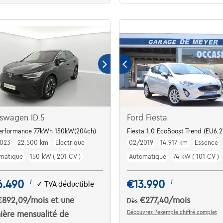
swagen ID.5
Ford Fiesta
TORY / VAT REFUNDABLE***
Performance 77kWh 150kW(204ch)
Fiesta 1.0 EcoBoost Trend (EU6.2
023
22.500 km
Electrique
02/2019
14.917 km
Essence
matique
150 kW ( 201 CV )
Automatique
74 kW ( 101 CV )
6.490
€13.990
1
1
✓
TVA déductible
€892,09
/mois
et une
€277,40
/mois
Dès
Découvrez l’exemple chiffré complet
ière mensualité de