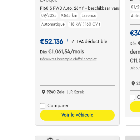
01/2
P160 S FWD Auto. 26MY - beschikbaar vanaf maart
09/2025
9.865 km
Essence
Auto
Automatique
118 kW ( 160 CV )
€3
€52.136
1
✓
TVA déductible
Dès
€1.061,54
/mois
dern
Dès
Découvrez l’exemple chiffré complet
€11.
Découv
2
9240 Zele,
JLR Szrek
C
Comparer
Voir le véhicule