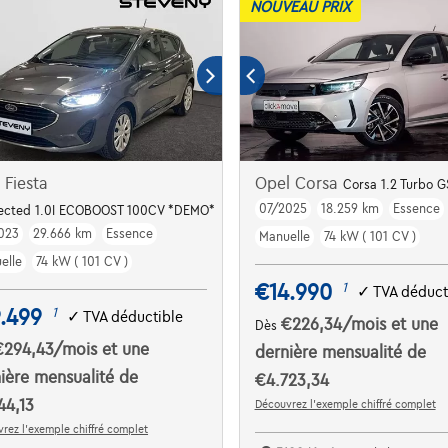
NOUVEAU PRIX
 Fiesta
Opel Corsa
Corsa 1.2 Turbo G
07/2025
18.259 km
Essence
ected 1.0I ECOBOOST 100CV *DEMO*
023
29.666 km
Essence
Manuelle
74 kW ( 101 CV )
elle
74 kW ( 101 CV )
€14.990
1
✓
TVA déduct
.499
1
✓
TVA déductible
€226,34
/mois
et une
Dès
€294,43
/mois
et une
dernière mensualité de
ière mensualité de
€4.723,34
44,13
Découvrez l’exemple chiffré complet
rez l’exemple chiffré complet