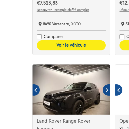
€7.523,83
€12.
Découvrez l’exemple chiffré complet
Découv
8490 Varsenare,
XOTO
5
Comparer
C
Voir le véhicule
Land Rover Range Rover
Opel
Evoque
XL - 