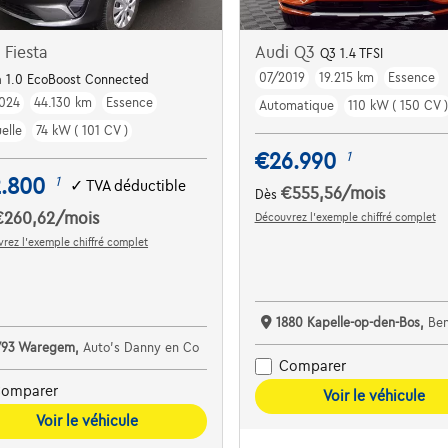
 Fiesta
Audi Q3
Q3 1.4 TFSI
07/2019
19.215 km
Essence
Dodehoekdet. | Parkeersens. va | Navi | ...
a 1.0 EcoBoost Connected
024
44.130 km
Essence
Automatique
110 kW ( 150 CV )
elle
74 kW ( 101 CV )
€26.990
1
2.800
1
✓
TVA déductible
€555,56
/mois
Dès
€260,62
/mois
Découvrez l’exemple chiffré complet
rez l’exemple chiffré complet
1880 Kapelle-op-den-Bos,
Bene
793 Waregem,
Auto's Danny en Co
Comparer
omparer
Voir le véhicule
Voir le véhicule