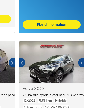
Plus d’information
Volvo XC60
rdon panodak dig.airco alu19
2.0 B4 Mild hybrid diesel Dark Plus Geartronic
12/2022
71.581 km
Hybride
)
Automatique
145 kW ( 197 CV )