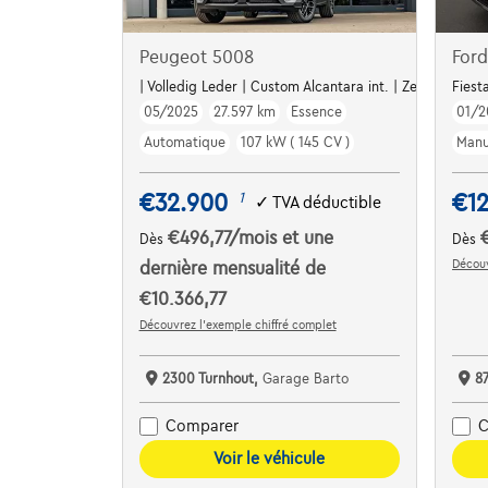
Peugeot 5008
Ford
| Volledig Leder | Custom Alcantara int. | Zetelverw. | 
Fiest
05/2025
27.597 km
Essence
01/2
Automatique
107 kW ( 145 CV )
Manu
€32.900
€1
1
✓
TVA déductible
€496,77
/mois
et une
Dès
Dès
Découv
dernière mensualité de
€10.366,77
Découvrez l’exemple chiffré complet
2300 Turnhout,
Garage Barto
8
Comparer
C
Voir le véhicule