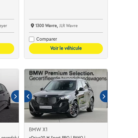
eyer
1300 Wavre,
JLR Wavre
Comparer
Voir le véhicule
BMW X1
SG opendak GPS Camera Alu19
eDrive20 M Sport PRO | PANO |