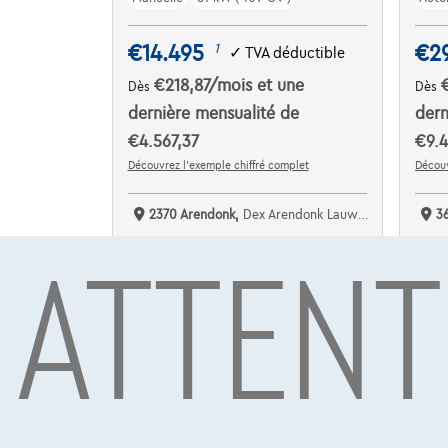
€14.495
€2
1
✓
TVA déductible
€218,87
/mois
et une
Dès
Dès
dernière mensualité de
dern
€4.567,37
€9.4
Découvrez l’exemple chiffré complet
Découv
2370 Arendonk,
Dex Arendonk Lauwers Cars bv
3
ATTENT
Comparer
C
Voir le véhicule
NOUVEAU PRIX