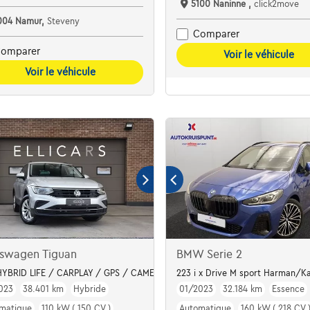
5100 Naninne ,
click2move
004 Namur,
Steveny
Comparer
omparer
Voir le véhicule
Voir le véhicule
kswagen Tiguan
BMW Serie 2
 De Opel Crossland 1.2 Turbo Elegance (110 pk)
HYBRID LIFE / CARPLAY / GPS / CAMERA / LED
223 i x Drive M sport Harman/Ka
023
38.401 km
Hybride
01/2023
32.184 km
Essence
matique
110 kW ( 150 CV )
Automatique
160 kW ( 218 CV 