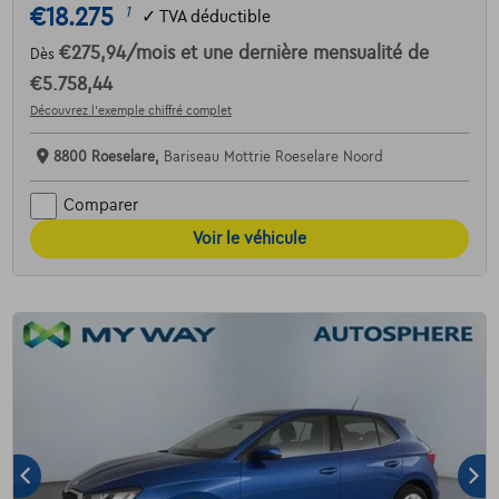
€18.275
1
✓
TVA déductible
€275,94
/mois
et une dernière mensualité de
Dès
€5.758,44
Découvrez l’exemple chiffré complet
8800 Roeselare,
Bariseau Mottrie Roeselare Noord
Comparer
Voir le véhicule