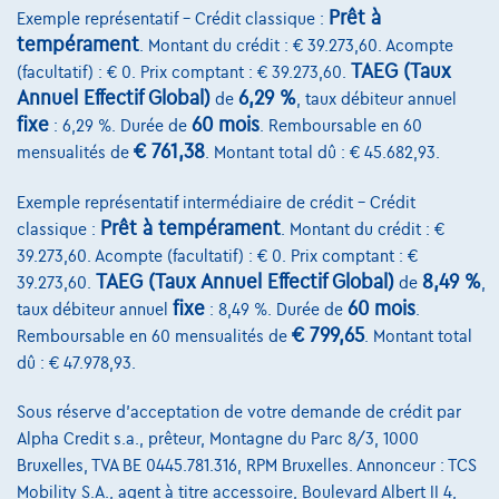
Prêt à
Exemple représentatif – Crédit classique :
Comparer
tempérament
. Montant du crédit : € 39.273,60. Acompte
Voir le véhicule
TAEG (Taux
(facultatif) : € 0. Prix comptant : € 39.273,60.
Annuel Effectif Global)
6,29 %
de
, taux débiteur annuel
fixe
60 mois
: 6,29 %. Durée de
. Remboursable en 60
€ 761,38
mensualités de
. Montant total dû : € 45.682,93.
Exemple représentatif intermédiaire de crédit – Crédit
Prêt à tempérament
classique :
. Montant du crédit : €
39.273,60. Acompte (facultatif) : € 0. Prix comptant : €
TAEG (Taux Annuel Effectif Global)
8,49 %
39.273,60.
de
,
fixe
60 mois
taux débiteur annuel
: 8,49 %. Durée de
.
€ 799,65
Remboursable en 60 mensualités de
. Montant total
dû : € 47.978,93.
Sous réserve d'acceptation de votre demande de crédit par
Alpha Credit s.a., prêteur, Montagne du Parc 8/3, 1000
Bruxelles, TVA BE 0445.781.316, RPM Bruxelles. Annonceur : TCS
Mobility S.A., agent à titre accessoire, Boulevard Albert II 4,