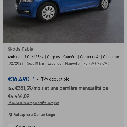
Skoda Fabia
Ambition |1.0 tsi 95cv | Carplay | Caméra | Capteurs Ar | Clim auto
02/2023
56.018 km
Essence
Manuelle
70 kW ( 95 CV )
€16.490
1
✓
TVA déductible
€321,59
/mois
et une dernière mensualité de
Dès
€4.444,09
Découvrez l’exemple chiffré complet
Autosphere Center Liège