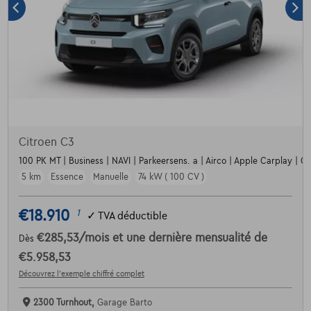
Citroen C3
100 PK MT | Business | NAVI | Parkeersens. a | Airco | Apple Carplay | Crui
5 km
Essence
Manuelle
74 kW ( 100 CV )
€18.910
1
✓
TVA déductible
€285,53
/mois
et une dernière mensualité de
Dès
€5.958,53
Découvrez l’exemple chiffré complet
2300 Turnhout,
Garage Barto