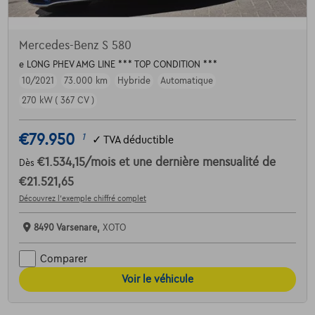
Mercedes-Benz S 580
e LONG PHEV AMG LINE *** TOP CONDITION ***
10/2021
73.000 km
Hybride
Automatique
270 kW ( 367 CV )
€79.950
1
✓
TVA déductible
€1.534,15
/mois
et une dernière mensualité de
Dès
€21.521,65
Découvrez l’exemple chiffré complet
8490 Varsenare,
XOTO
Comparer
Voir le véhicule