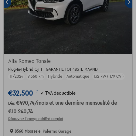
Alfa Romeo Tonale
Plug-In-Hybrid Q4 Ti, GARANTIE TOT 48STE MAAND
11/2024
9.560 km
Hybride
Automatique
132 kW ( 179 CV )
€32.500
1
✓
TVA déductible
€490,74
/mois
et une dernière mensualité de
Dès
€10.240,74
Découvrez l’exemple chiffré complet
8560 Moorsele,
Palermo Garage