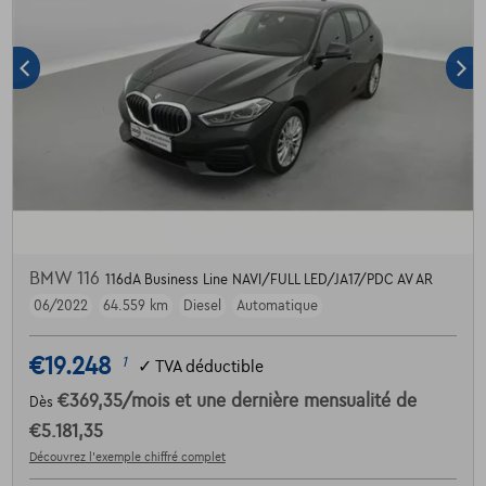
BMW 116
116dA Business Line NAVI/FULL LED/JA17/PDC AV AR
06/2022
64.559 km
Diesel
Automatique
€19.248
1
✓
TVA déductible
€369,35
/mois
et une dernière mensualité de
Dès
€5.181,35
Découvrez l’exemple chiffré complet