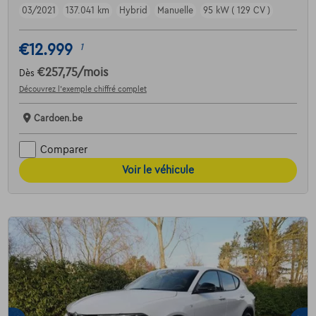
03/2021
137.041 km
Hybrid
Manuelle
95 kW ( 129 CV )
€12.999
1
€257,75
/mois
Dès
Découvrez l’exemple chiffré complet
Cardoen.be
Comparer
Voir le véhicule