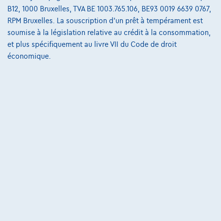
Opel Astra Sports Tourer
B12, 1000 Bruxelles, TVA BE 1003.765.106, BE93 0019 6639 0767,
1.2 turbo gs 130
RPM Bruxelles. La souscription d'un prêt à tempérament est
04/2025
33.935 km
Essence
Manuelle
96 kW ( 130 CV )
soumise à la législation relative au crédit à la consommation,
et plus spécifiquement au livre VII du Code de droit
€20.999
1
économique.
€317,08
/mois
et une dernière mensualité de
Dès
€6.616,78
Découvrez l’exemple chiffré complet
Cardoen.be
Comparer
Voir le véhicule