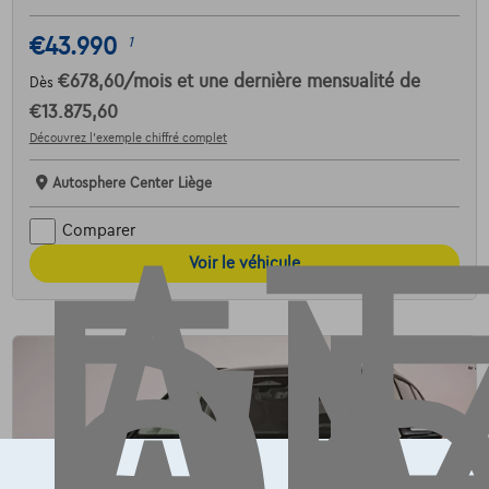
AT
€43.990
1
€678,60
/mois
et une dernière mensualité de
Dès
€13.875,60
Découvrez l’exemple chiffré complet
Autosphere Center Liège
Comparer
Voir le véhicule