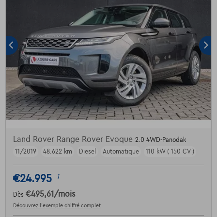
Land Rover Range Rover Evoque
2.0 4WD-Panodak
11/2019
48.622 km
Diesel
Automatique
110 kW ( 150 CV )
€24.995
1
€495,61
/mois
Dès
Découvrez l’exemple chiffré complet