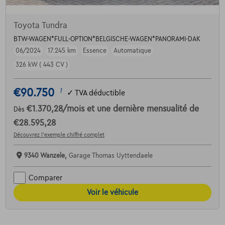
Toyota Tundra
BTW-WAGEN*FULL-OPTION*BELGISCHE-WAGEN*PANORAMI-DAK
06/2024
17.245 km
Essence
Automatique
326 kW ( 443 CV )
€90.750
1
✓
TVA déductible
€1.370,28
/mois
et une dernière mensualité de
Dès
€28.595,28
Découvrez l’exemple chiffré complet
9340 Wanzele,
Garage Thomas Uyttendaele
Comparer
Voir le véhicule