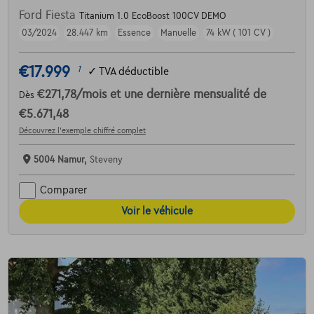
Ford Fiesta
Titanium 1.0 EcoBoost 100CV DEMO
03/2024
28.447 km
Essence
Manuelle
74 kW ( 101 CV )
€17.999
1
✓
TVA déductible
€271,78
/mois
et une dernière mensualité de
Dès
€5.671,48
Découvrez l’exemple chiffré complet
5004 Namur,
Steveny
Comparer
Voir le véhicule