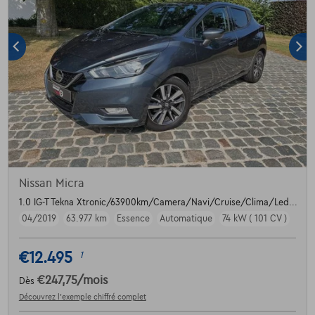
Nissan Micra
1.0 IG-T Tekna Xtronic/63900km/Camera/Navi/Cruise/Clima/Led...
04/2019
63.977 km
Essence
Automatique
74 kW ( 101 CV )
€12.495
1
€247,75
/mois
Dès
Découvrez l’exemple chiffré complet