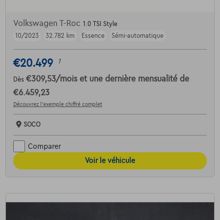
Volkswagen T-Roc
1.0 TSI Style
10/2023
32.782 km
Essence
Sémi-automatique
€20.499
1
€309,53
/mois
et une dernière mensualité de
Dès
€6.459,23
Découvrez l’exemple chiffré complet
SOCO
Comparer
Voir le véhicule