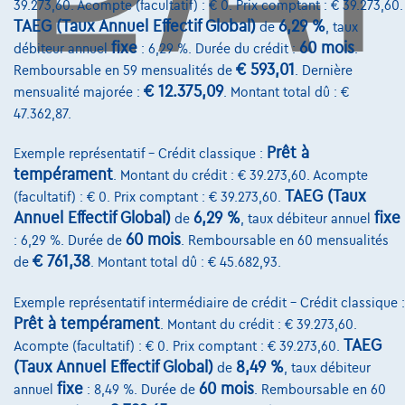
39.273,60. Acompte (facultatif) : € 0. Prix comptant : € 39.273,60.
Services & Solutions
TAEG (Taux Annuel Effectif Global)
6,29 %
de
, taux
Assistance dépannage
fixe
60 mois
débiteur annuel
: 6,29 %. Durée du crédit :
.
€ 593,01
Remboursable en 59 mensualités de
. Dernière
Financement
€ 12.375,09
mensualité majorée :
. Montant total dû : €
Assurance auto
47.362,87.
Leasing
Prêt à
Exemple représentatif – Crédit classique :
tempérament
. Montant du crédit : € 39.273,60. Acompte
TAEG (Taux
(facultatif) : € 0. Prix comptant : € 39.273,60.
Sur Nous
Annuel Effectif Global)
6,29 %
fixe
de
, taux débiteur annuel
Devenez client
60 mois
: 6,29 %. Durée de
. Remboursable en 60 mensualités
€ 761,38
de
. Montant total dû : € 45.682,93.
Qui nous sommes
Exemple représentatif intermédiaire de crédit – Crédit classique :
Charte de qualité
Prêt à tempérament
. Montant du crédit : € 39.273,60.
Nos dealers
TAEG
Acompte (facultatif) : € 0. Prix comptant : € 39.273,60.
(Taux Annuel Effectif Global)
8,49 %
de
, taux débiteur
Nos partenaires
fixe
60 mois
annuel
: 8,49 %. Durée de
. Remboursable en 60