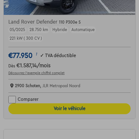
Land Rover Defender
110 P300e S
05/2025
28.750 km
Hybride
Automatique
221 kW ( 300 CV )
€77.950
1
✓
TVA déductible
€1.587,14
/mois
Dès
Découvrez l’exemple chiffré complet
2900 Schoten,
JLR Metropool Noord
Comparer
Voir le véhicule