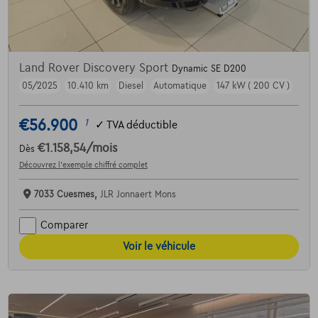
Land Rover Discovery Sport
Dynamic SE D200
05/2025
10.410 km
Diesel
Automatique
147 kW ( 200 CV )
€56.900
1
✓
TVA déductible
€1.158,54
/mois
Dès
Découvrez l’exemple chiffré complet
7033 Cuesmes,
JLR Jonnaert Mons
Comparer
Voir le véhicule