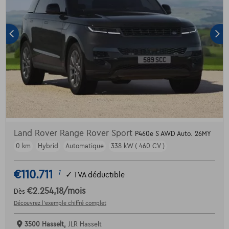
Land Rover Range Rover Sport
P460e S AWD Auto. 26MY
0 km
Hybrid
Automatique
338 kW ( 460 CV )
€110.711
1
✓
TVA déductible
€2.254,18
/mois
Dès
Découvrez l’exemple chiffré complet
3500 Hasselt,
JLR Hasselt