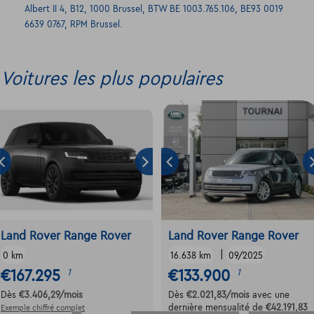
Albert II 4, B12, 1000 Brussel, BTW BE 1003.765.106, BE93 0019
6639 0767, RPM Brussel.
Voitures les plus populaires
Land Rover Range Rover
Land Rover Range Rover
|
0 km
16.638 km
09/2025
€167.295
€133.900
1
1
Dès
€3.406,29
/mois
Dès
€2.021,83
/mois
avec une
dernière mensualité de
€42.191,83
Exemple chiffré complet