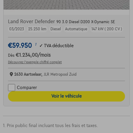
Land Rover Defender
90 3.0 Diesel D200 X-Dynamic SE
03/2023
25.250 km
Diesel
Automatique
147 kW ( 200 CV )
€59.950
1
✓
TVA déductible
€1.234,00
/mois
Dès
Découvrez l’exemple chiffré complet
2630 Aartselaar,
JLR Metropool Zuid
Comparer
Voir le véhicule
1. Prix public final incluant tous les frais et taxes.