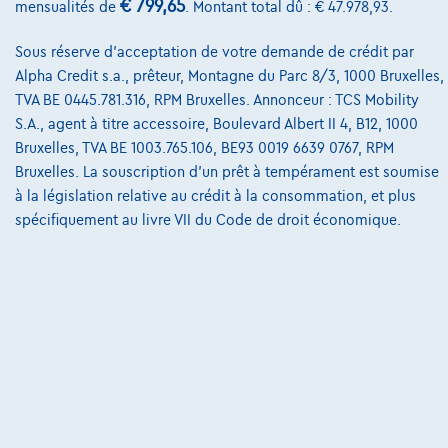
€ 799,65
mensualités de
. Montant total dû : € 47.978,93.
Notre équipe
Contact
Sous réserve d'acceptation de votre demande de crédit par
Alpha Credit s.a., prêteur, Montagne du Parc 8/3, 1000 Bruxelles,
TVA BE 0445.781.316, RPM Bruxelles. Annonceur : TCS Mobility
S.A., agent à titre accessoire, Boulevard Albert II 4, B12, 1000
@2024 TCS Mobility SA/NV Copyright
Bruxelles, TVA BE 1003.765.106, BE93 0019 6639 0767, RPM
Bruxelles. La souscription d'un prêt à tempérament est soumise
Conditions Générales
à la législation relative au crédit à la consommation, et plus
Conditions d'assistance
spécifiquement au livre VII du Code de droit économique.
Protection Des Données
Politique Des Cookies
Charte de qualité
Site Map
Login