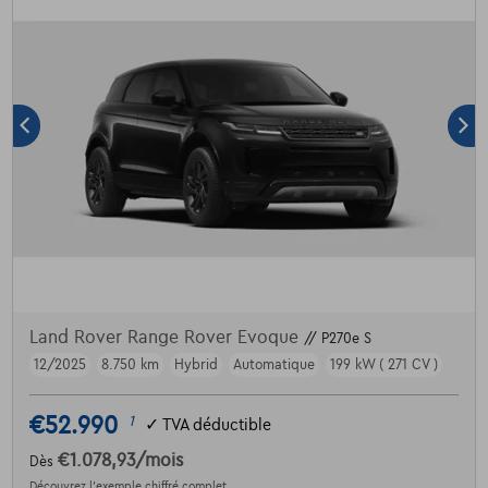
Land Rover Range Rover Evoque
// P270e S
12/2025
8.750 km
Hybrid
Automatique
199 kW ( 271 CV )
€52.990
1
✓
TVA déductible
€1.078,93
/mois
Dès
Découvrez l’exemple chiffré complet