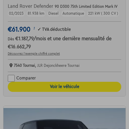
Land Rover Defender
90 D300 75th Limited Edition Mark IV
02/2023
81.938 km
Diesel
Automatique
221 kW ( 300 CV )
€61.900
1
✓
TVA déductible
€1.187,79
/mois
et une dernière mensualité de
Dès
€16.662,79
Découvrez l’exemple chiffré complet
7540 Tournai,
JLR Dejonckheere Tournai
Comparer
Voir le véhicule