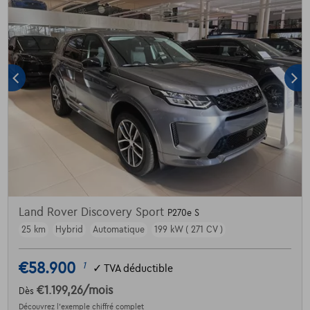
Land Rover Discovery Sport
P270e S
25 km
Hybrid
Automatique
199 kW ( 271 CV )
€58.900
1
✓
TVA déductible
€1.199,26
/mois
Dès
Découvrez l’exemple chiffré complet