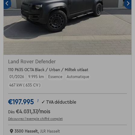
Land Rover Defender
110 P635 OCTA Black / Urban / Milltek uitlaat
01/2026
9.995 km
Essence
Automatique
467 kW ( 635 CV )
€197.995
1
✓
TVA déductible
€4.031,37
/mois
Dès
Découvrez l’exemple chiffré complet
3500 Hasselt,
JLR Hasselt