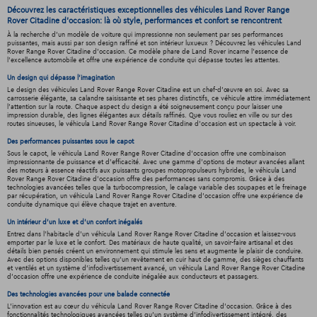
Découvrez les caractéristiques exceptionnelles des véhicules Land Rover Range
Rover Citadine d'occasion: là où style, performances et confort se rencontrent
À la recherche d'un modèle de voiture qui impressionne non seulement par ses performances
puissantes, mais aussi par son design raffiné et son intérieur luxueux ? Découvrez les véhicules Land
Rover Range Rover Citadine d'occasion. Ce modèle phare de Land Rover incarne l'essence de
l'excellence automobile et offre une expérience de conduite qui dépasse toutes les attentes.
Un design qui dépasse l'imagination
Le design des véhicules Land Rover Range Rover Citadine est un chef-d'œuvre en soi. Avec sa
carrosserie élégante, sa calandre saisissante et ses phares distinctifs, ce véhicule attire immédiatement
l'attention sur la route. Chaque aspect du design a été soigneusement conçu pour laisser une
impression durable, des lignes élégantes aux détails raffinés. Que vous rouliez en ville ou sur des
routes sinueuses, le véhicula Land Rover Range Rover Citadine d'occasion est un spectacle à voir.
Des performances puissantes sous le capot
Sous le capot, le véhicula Land Rover Range Rover Citadine d'occasion offre une combinaison
impressionnante de puissance et d'efficacité. Avec une gamme d'options de moteur avancées allant
des moteurs à essence réactifs aux puissants groupes motopropulseurs hybrides, le véhicula Land
Rover Range Rover Citadine d'occasion offre des performances sans compromis. Grâce à des
technologies avancées telles que la turbocompression, le calage variable des soupapes et le freinage
par récupération, un véhicula Land Rover Range Rover Citadine d'occasion offre une expérience de
conduite dynamique qui élève chaque trajet en aventure.
Un intérieur d’un luxe et d’un confort inégalés
Entrez dans l'habitacle d'un véhicula Land Rover Range Rover Citadine d'occasion et laissez-vous
emporter par le luxe et le confort. Des matériaux de haute qualité, un savoir-faire artisanal et des
détails bien pensés créent un environnement qui stimule les sens et augmente le plaisir de conduire.
Avec des options disponibles telles qu'un revêtement en cuir haut de gamme, des sièges chauffants
et ventilés et un système d'infodivertissement avancé, un véhicula Land Rover Range Rover Citadine
d'occasion offre une expérience de conduite inégalée aux conducteurs et passagers.
Des technologies avancées pour une balade connectée
L'innovation est au cœur du véhicula Land Rover Range Rover Citadine d'occasion. Grâce à des
fonctionnalités technologiques avancées telles qu'un système d'infodivertissement intégré, des