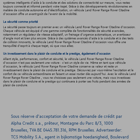
systèmes intelligents d'aide à la conduite et des solutions de connectivité sur mesure, vous restez
toujours connecté et informé pendant votre trajet. Grâce à des développements révolutionnaires en
matière de conduite autonome et d'électrification, un véhicula Land Rover Range Rover Citadine
d'occasion offre un avant-goût de l'avenir de la mobilité.
La sécurité comme priorité
La sécurité passe toujours en premier avec un véhicula Land Rover Range Rover Citadine d'occasion.
Chaque véhicule est équipé d'une gamme complète de fonctionnalités de sécurité avancées,
notamment un régulateur de vitesse adaptatif, un freinage d'urgence automatique, un avertisseur
d'angle mort et bien plus encore. Grâce à des systèmes avancés d'aide à la conduite et à des tests
de collision innovants, le véhicula Land Rover Range Rover Citadine d'occasion vous offre une
tranquillité d'esprit à chaque trajet, où que vous alliez.
Un investissement dans le plaisir de conduite et le prestige, également d'occasion
Alliant style, performances, confort et sécurité, le véhicula Land Rover Range Rover Citadine
d'occasion n'est pas seulement une voiture : c'est un style de vie. Même en tant que véhicule
d'occasion, le véhicula Land Rover Range Rover Citadine conserve sa valeur et reste un
investissement dans le plaisir de conduire et le prestige. Découvrez par vous-même l'excitation et le
confort de ce véhicule extraordinaire en faisant un essai routier dès aujourd'hui. Avec le véhicula Land
Rover Range Rover Citadine , vous ne choisissez pas seulement une voiture, mais vous investissez
dans le plaisir de conduire et le prestige qui continuera à porter ses fruits pendant des années de
plaisir de conduire.
Sous réserve d’acceptation de votre demande de crédit par
Alpha Credit s.a., prêteur, Montagne du Parc 8/3, 1000
Bruxelles, TVA BE 0445.781.316, RPM Bruxelles. Adverteerder:
TCS Mobility S.A., agent in bijkomstige hoedanigheid, Boulevard