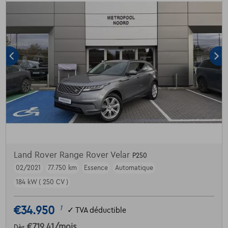
Land Rover Range Rover Velar
P250
02/2021
77.750 km
Essence
Automatique
184 kW ( 250 CV )
€34.950
1
✓
TVA déductible
€719,41
/mois
Dès