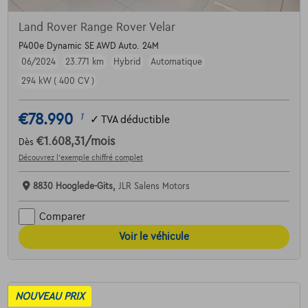
Land Rover Range Rover Velar
P400e Dynamic SE AWD Auto. 24M
06/2024
23.771 km
Hybrid
Automatique
294 kW ( 400 CV )
€78.990
1
✓
TVA déductible
€1.608,31
/mois
Dès
Découvrez l’exemple chiffré complet
8830 Hooglede-Gits,
JLR Salens Motors
Comparer
Voir le véhicule
NOUVEAU PRIX