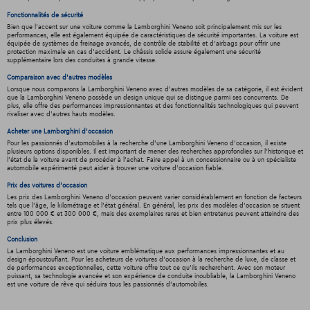
Fonctionnalités de sécurité
Bien que l'accent sur une voiture comme la Lamborghini Veneno soit principalement mis sur les
performances, elle est également équipée de caractéristiques de sécurité importantes. La voiture est
équipée de systèmes de freinage avancés, de contrôle de stabilité et d'airbags pour offrir une
protection maximale en cas d'accident. Le châssis solide assure également une sécurité
supplémentaire lors des conduites à grande vitesse.
Comparaison avec d'autres modèles
Lorsque nous comparons la Lamborghini Veneno avec d'autres modèles de sa catégorie, il est évident
que la Lamborghini Veneno possède un design unique qui se distingue parmi ses concurrents. De
plus, elle offre des performances impressionnantes et des fonctionnalités technologiques qui peuvent
rivaliser avec d'autres hauts modèles.
Acheter une Lamborghini d'occasion
Pour les passionnés d'automobiles à la recherche d'une Lamborghini Veneno d'occasion, il existe
plusieurs options disponibles. Il est important de mener des recherches approfondies sur l'historique et
l'état de la voiture avant de procéder à l'achat. Faire appel à un concessionnaire ou à un spécialiste
automobile expérimenté peut aider à trouver une voiture d'occasion fiable.
Prix des voitures d'occasion
Les prix des Lamborghini Veneno d'occasion peuvent varier considérablement en fonction de facteurs
tels que l'âge, le kilométrage et l'état général. En général, les prix des modèles d'occasion se situent
entre 100 000 € et 300 000 €, mais des exemplaires rares et bien entretenus peuvent atteindre des
prix plus élevés.
Conclusion
La Lamborghini Veneno est une voiture emblématique aux performances impressionnantes et au
design époustouflant. Pour les acheteurs de voitures d'occasion à la recherche de luxe, de classe et
de performances exceptionnelles, cette voiture offre tout ce qu'ils recherchent. Avec son moteur
puissant, sa technologie avancée et son expérience de conduite inoubliable, la Lamborghini Veneno
est une voiture de rêve qui séduira tous les passionnés d'automobiles.