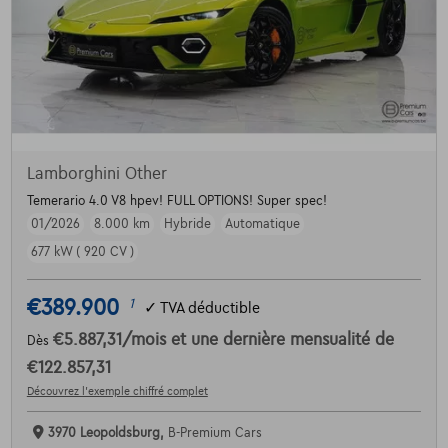
Lamborghini Other
Temerario 4.0 V8 hpev! FULL OPTIONS! Super spec!
01/2026
8.000 km
Hybride
Automatique
677 kW ( 920 CV )
€389.900
1
✓
TVA déductible
€5.887,31
/mois
et une dernière mensualité de
Dès
€122.857,31
Découvrez l’exemple chiffré complet
3970 Leopoldsburg,
B-Premium Cars