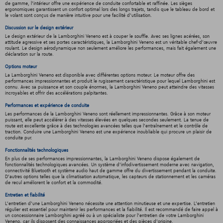
de gamme, l'intérieur offre une expérience de conduite confortable et raffinée. Les sièges
ergonomiques garantissent un confort optimal lors des longs trajets, tandis que le tableau de bord et
le volant sont conçus de manière intuitive pour une facilité d'utilisation.
Discussion sur le design extérieur
Le design extérieur de la Lamborghini Veneno est à couper le souffle. Avec ses lignes acérées, son
attitude agressive et ses portes caractéristiques, la Lamborghini Veneno est un véritable chef-d'œuvre
roulant. Le design aérodynamique non seulement améliore les performances, mais fait également une
déclaration sur la route.
Options moteur
La Lamborghini Veneno est disponible avec différentes options moteur. Le moteur offre des
performances impressionnantes et produit le rugissement caractéristique pour lequel Lamborghini est
connu. Avec sa puissance et son couple énormes, la Lamborghini Veneno peut atteindre des vitesses
incroyables et offrir des accélérations palpitantes.
Performances et expérience de conduite
Les performances de la Lamborghini Veneno sont réellement impressionnantes. Grâce à son moteur
puissant, elle peut accélérer à des vitesses élevées en quelques secondes seulement. La tenue de
route est excellente grâce à des technologies avancées telles que l'entraînement et le contrôle de
traction. Conduire une Lamborghini Veneno est une expérience inoubliable qui procure un plaisir de
conduite pur.
Fonctionnalités technologiques
En plus de ses performances impressionnantes, la Lamborghini Veneno dispose également de
fonctionnalités technologiques avancées. Un système d'infodivertissement moderne avec navigation,
connectivité Bluetooth et système audio haut de gamme offre du divertissement pendant la conduite.
D'autres options telles que la climatisation automatique, les capteurs de stationnement et les caméras
de recul améliorent le confort et la commodité.
Entretien et fiabilité
L'entretien d'une Lamborghini Veneno nécessite une attention minutieuse et une expertise. L'entretien
régulier est essentiel pour maintenir les performances et la fiabilité. Il est recommandé de faire appel à
un concessionnaire Lamborghini agréé ou à un spécialiste pour l'entretien de votre Lamborghini
Veneno, car ils disposent des connaissances appropriées et des pièces d'origine.