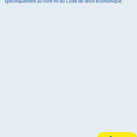
spécifiquement au livre VII du Code de droit économique.
Charte de qualité
Site Map
Login