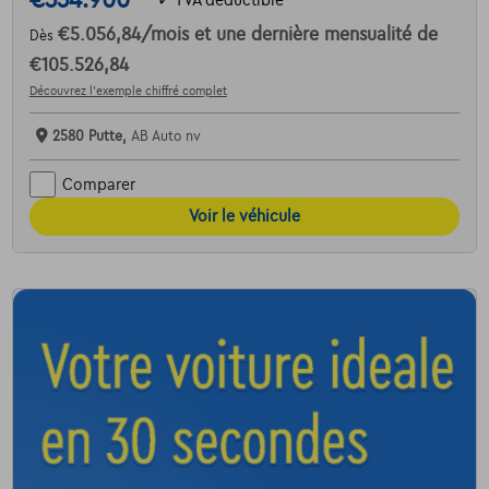
€334.900
€5.056,84
/mois
et une dernière mensualité de
Dès
€105.526,84
Découvrez l’exemple chiffré complet
2580 Putte,
AB Auto nv
Comparer
Voir le véhicule