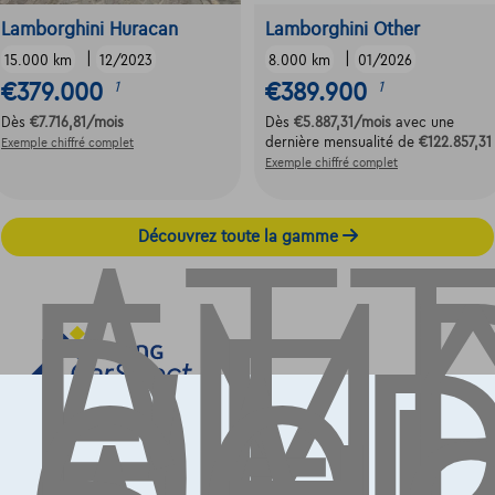
Lamborghini Huracan
Lamborghini Other
|
|
15.000 km
12/2023
8.000 km
01/2026
€379.000
€389.900
1
1
ATT
Dès
€7.716,81
/mois
Dès
€5.887,31
/mois
avec une
dernière mensualité de
€122.857,31
Exemple chiffré complet
EM
Exemple chiffré complet
DE
Découvrez toute la gamme
Contact
info@touringcarselect.be