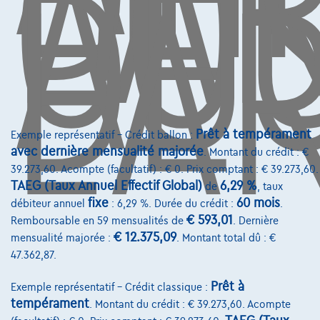
L'A
CO
AUS
DE
L'A
Avenue Roi Albert II 4, B12
1000 Bruxelles
Services & Solutions
Assistance dépannage
Prêt à tempérament
Exemple représentatif – Crédit ballon :
avec dernière mensualité majorée
. Montant du crédit : €
Financement
39.273,60. Acompte (facultatif) : € 0. Prix comptant : € 39.273,60.
TAEG (Taux Annuel Effectif Global)
6,29 %
Assurance auto
de
, taux
fixe
60 mois
débiteur annuel
: 6,29 %. Durée du crédit :
.
Leasing
€ 593,01
Remboursable en 59 mensualités de
. Dernière
€ 12.375,09
mensualité majorée :
. Montant total dû : €
47.362,87.
Sur Nous
Prêt à
Devenez client
Exemple représentatif – Crédit classique :
tempérament
. Montant du crédit : € 39.273,60. Acompte
Qui nous sommes