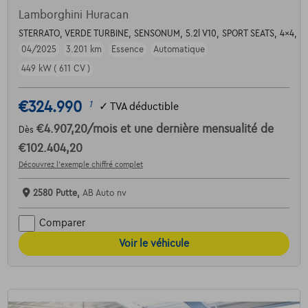
Lamborghini Huracan
STERRATO, VERDE TURBINE, SENSONUM, 5.2l V10, SPORT SEATS, 4x4, 1 
04/2025
3.201 km
Essence
Automatique
449 kW ( 611 CV )
€324.990
1
✓
TVA déductible
€4.907,20
/mois
et une dernière mensualité de
Dès
€102.404,20
Découvrez l’exemple chiffré complet
2580 Putte,
AB Auto nv
Comparer
Voir le véhicule