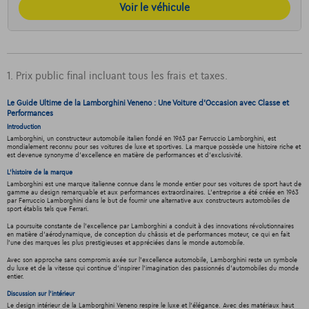
Voir le véhicule
1. Prix public final incluant tous les frais et taxes.
Le Guide Ultime de la Lamborghini Veneno : Une Voiture d'Occasion avec Classe et
Performances
Introduction
Lamborghini, un constructeur automobile italien fondé en 1963 par Ferruccio Lamborghini, est
mondialement reconnu pour ses voitures de luxe et sportives. La marque possède une histoire riche et
est devenue synonyme d'excellence en matière de performances et d'exclusivité.
L'histoire de la marque
Lamborghini est une marque italienne connue dans le monde entier pour ses voitures de sport haut de
gamme au design remarquable et aux performances extraordinaires. L'entreprise a été créée en 1963
par Ferruccio Lamborghini dans le but de fournir une alternative aux constructeurs automobiles de
sport établis tels que Ferrari.
La poursuite constante de l'excellence par Lamborghini a conduit à des innovations révolutionnaires
en matière d'aérodynamique, de conception du châssis et de performances moteur, ce qui en fait
l'une des marques les plus prestigieuses et appréciées dans le monde automobile.
Avec son approche sans compromis axée sur l'excellence automobile, Lamborghini reste un symbole
du luxe et de la vitesse qui continue d'inspirer l'imagination des passionnés d'automobiles du monde
entier.
Discussion sur l'intérieur
Le design intérieur de la Lamborghini Veneno respire le luxe et l'élégance. Avec des matériaux haut