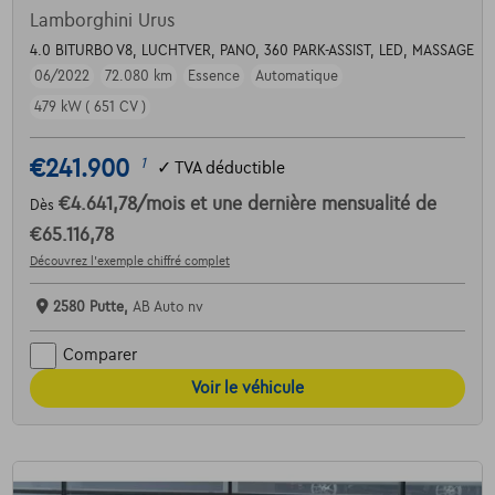
Lamborghini Urus
4.0 BITURBO V8, LUCHTVER, PANO, 360 PARK-ASSIST, LED, MASSAGE
06/2022
72.080 km
Essence
Automatique
479 kW ( 651 CV )
€241.900
1
✓
TVA déductible
€4.641,78
/mois
et une dernière mensualité de
Dès
€65.116,78
Découvrez l’exemple chiffré complet
2580 Putte,
AB Auto nv
Comparer
Voir le véhicule