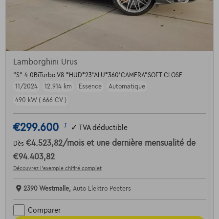
Lamborghini Urus
"S" 4.0BiTurbo V8 *HUD*23"ALU*360'CAMERA*SOFT CLOSE
11/2024
12.914 km
Essence
Automatique
490 kW ( 666 CV )
€299.600
1
✓
TVA déductible
€4.523,82
/mois
et une dernière mensualité de
Dès
€94.403,82
Découvrez l’exemple chiffré complet
2390 Westmalle,
Auto Elektro Peeters
Comparer