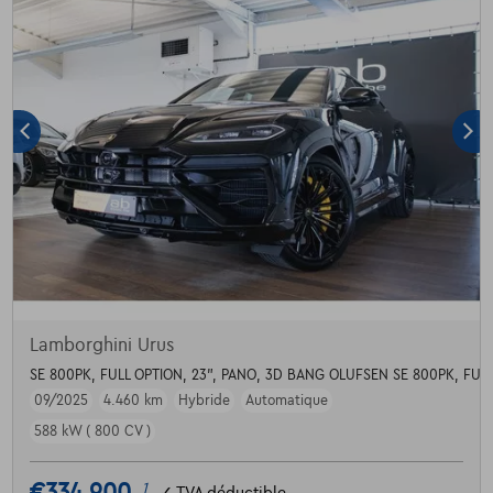
Lamborghini Urus
SE 800PK, FULL OPTION, 23", PANO, 3D BANG OLUFSEN SE 800PK, FUL
09/2025
4.460 km
Hybride
Automatique
588 kW ( 800 CV )
1
✓
TVA déductible