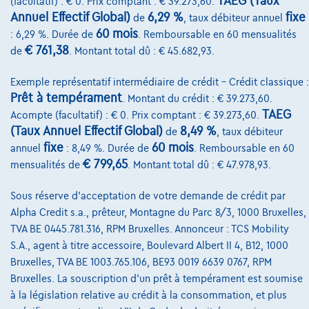
TAEG (Taux
(facultatif) : € 0. Prix comptant : € 39.273,60.
Annuel Effectif Global)
6,29 %
fixe
de
, taux débiteur annuel
Charte de qualité
60 mois
: 6,29 %. Durée de
. Remboursable en 60 mensualités
Nos dealers
€ 761,38
de
. Montant total dû : € 45.682,93.
Nos partenaires
Exemple représentatif intermédiaire de crédit – Crédit classique :
Prêt à tempérament
. Montant du crédit : € 39.273,60.
Notre équipe
TAEG
Acompte (facultatif) : € 0. Prix comptant : € 39.273,60.
Contact
(Taux Annuel Effectif Global)
8,49 %
de
, taux débiteur
fixe
60 mois
annuel
: 8,49 %. Durée de
. Remboursable en 60
€ 799,65
mensualités de
. Montant total dû : € 47.978,93.
@2024 TCS Mobility SA/NV Copyright
Sous réserve d'acceptation de votre demande de crédit par
Alpha Credit s.a., prêteur, Montagne du Parc 8/3, 1000 Bruxelles,
Conditions Générales
TVA BE 0445.781.316, RPM Bruxelles. Annonceur : TCS Mobility
Conditions d'assistance
S.A., agent à titre accessoire, Boulevard Albert II 4, B12, 1000
Bruxelles, TVA BE 1003.765.106, BE93 0019 6639 0767, RPM
Protection Des Données
Bruxelles. La souscription d'un prêt à tempérament est soumise
à la législation relative au crédit à la consommation, et plus
Politique Des Cookies