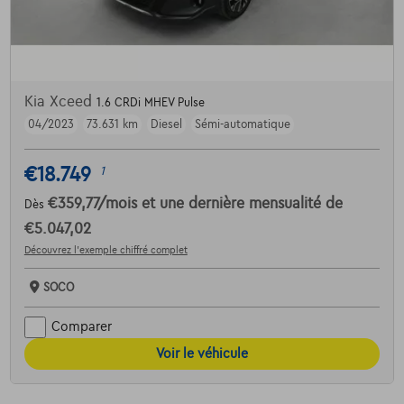
Kia Xceed
1.6 CRDi MHEV Pulse
04/2023
73.631 km
Diesel
Sémi-automatique
€18.749
1
€359,77
/mois
et une dernière mensualité de
Dès
€5.047,02
Découvrez l’exemple chiffré complet
SOCO
Comparer
Voir le véhicule