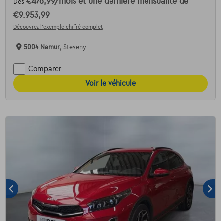
€476,99
/mois
et une dernière mensualité de
Dès
€9.953,99
Découvrez l’exemple chiffré complet
5004 Namur,
Steveny
Comparer
Voir le véhicule