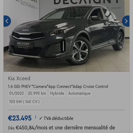
Kia Xceed
1.6 GDi PHEV *Camera*App Connect*Adap Cruise Control
01/2023
25.990 km
Hybride
Automatique
103 kW ( 140 CV )
€23.495
1
✓
TVA déductible
€450,84
/mois
et une dernière mensualité de
Dès