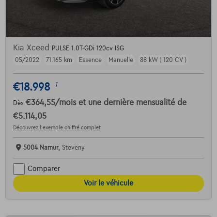
Kia Xceed
PULSE 1.0T-GDi 120cv ISG
05/2022
71.165 km
Essence
Manuelle
88 kW ( 120 CV )
€18.998
1
€364,55
/mois
et une dernière mensualité de
Dès
€5.114,05
Découvrez l’exemple chiffré complet
5004 Namur,
Steveny
Comparer
Voir le véhicule