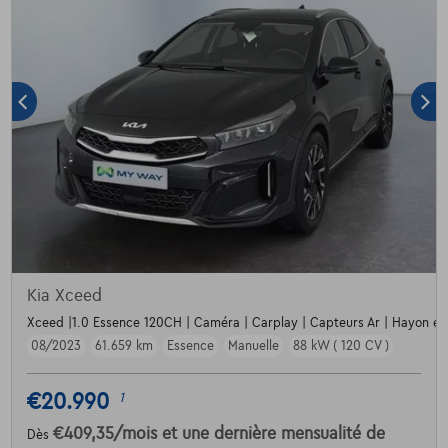
Kia Xceed
Xceed |1.0 Essence 120CH | Caméra | Carplay | Capteurs Ar | Hayon éle
08/2023
61.659 km
Essence
Manuelle
88 kW ( 120 CV )
€20.990
1
€409,35
/mois
et une dernière mensualité de
Dès