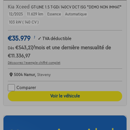
Kia Xceed
GT-LINE 1.5 T-GDi 140CV DCT ISG *DEMO NON IMMAT*
12/2025
11.629 km
Essence
Automatique
103 kW ( 140 CV )
€35.979
1
✓
TVA déductible
€543,27
/mois
et une dernière mensualité de
Dès
€11.336,97
Découvrez l’exemple chiffré complet
5004 Namur,
Steveny
Comparer
Voir le véhicule