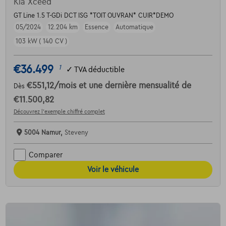
Kia Xceed
GT Line 1.5 T-GDi DCT ISG *TOIT OUVRAN* CUIR*DEMO
05/2024
12.204 km
Essence
Automatique
103 kW ( 140 CV )
€36.499
1
✓
TVA déductible
€551,12
/mois
et une dernière mensualité de
Dès
€11.500,82
Découvrez l’exemple chiffré complet
5004 Namur,
Steveny
Comparer
Voir le véhicule