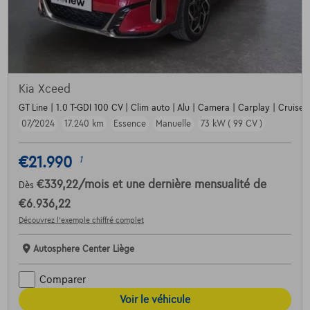
Kia Xceed
GT Line | 1.0 T-GDI 100 CV | Clim auto | Alu | Camera | Carplay | Cruise
07/2024
17.240 km
Essence
Manuelle
73 kW ( 99 CV )
€21.990
1
€339,22
/mois
et une dernière mensualité de
Dès
€6.936,22
Découvrez l’exemple chiffré complet
Autosphere Center Liège
Comparer
Voir le véhicule