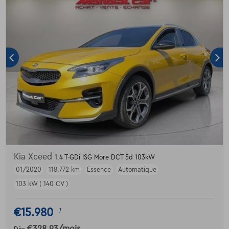
Kia Xceed
1.4 T-GDi ISG More DCT 5d 103kW
01/2020
118.772 km
Essence
Automatique
103 kW ( 140 CV )
€15.980
1