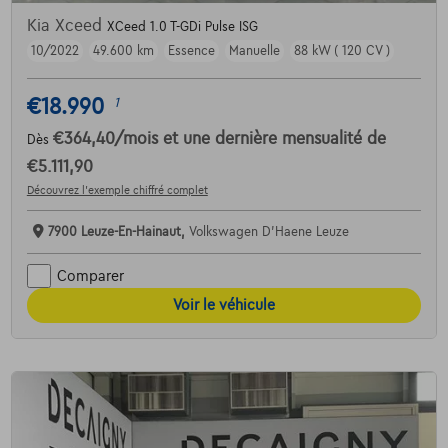
Kia Xceed
XCeed 1.0 T-GDi Pulse ISG
10/2022
49.600 km
Essence
Manuelle
88 kW ( 120 CV )
€18.990
1
€364,40
/mois
et une dernière mensualité de
Dès
€5.111,90
Découvrez l’exemple chiffré complet
7900 Leuze-En-Hainaut,
Volkswagen D'Haene Leuze
Comparer
Voir le véhicule