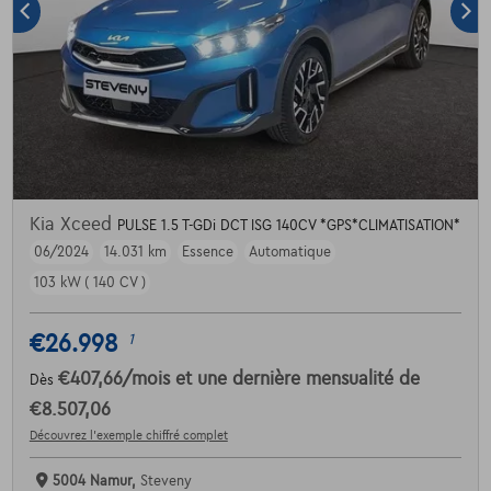
Kia Xceed
PULSE 1.5 T-GDi DCT ISG 140CV *GPS*CLIMATISATION*
06/2024
14.031 km
Essence
Automatique
103 kW ( 140 CV )
€26.998
1
€407,66
/mois
et une dernière mensualité de
Dès
€8.507,06
Découvrez l’exemple chiffré complet
5004 Namur,
Steveny