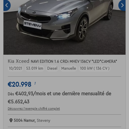
Kia Xceed
NAVI EDITION 1.6 CRDi MHEV 136CV *LED*CAMERA*
10/2021
53.019 km
Diesel
Manuelle
100 kW ( 136 CV )
€20.998
1
€402,93
/mois
et une dernière mensualité de
Dès
€5.652,43
Découvrez l’exemple chiffré complet
5004 Namur,
Steveny