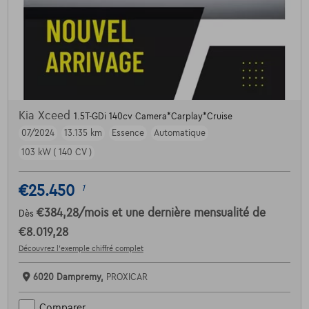
Kia Xceed
1.5T-GDi 140cv Camera*Carplay*Cruise
07/2024
13.135 km
Essence
Automatique
103 kW ( 140 CV )
€25.450
1
€384,28
/mois
et une dernière mensualité de
Dès
€8.019,28
Découvrez l’exemple chiffré complet
6020 Dampremy,
PROXICAR
Comparer