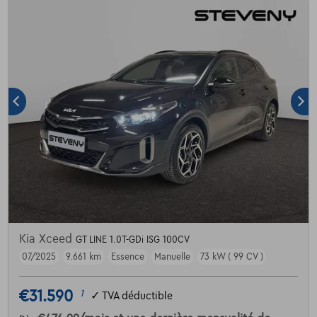
Kia Xceed
GT LINE 1.0T-GDi ISG 100CV
07/2025
9.661 km
Essence
Manuelle
73 kW ( 99 CV )
€31.590
1
✓
TVA déductible