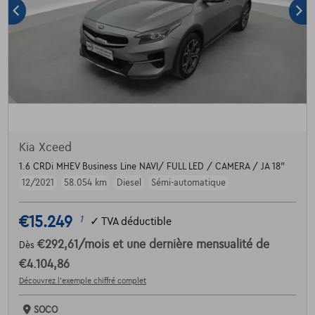
Kia Xceed
1.6 CRDi MHEV Business Line NAVI/ FULL LED / CAMERA / JA 18"
12/2021
58.054 km
Diesel
Sémi-automatique
€15.249
1
✓
TVA déductible
€292,61
/mois
et une dernière mensualité de
Dès
€4.104,86
Découvrez l’exemple chiffré complet
SOCO