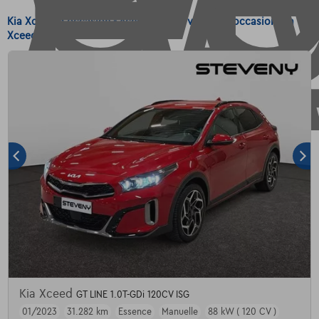
Kia Xceed d'occasion - Achetez votre voiture d'occasion Kia
Xceed
Kia Xceed
GT LINE 1.0T-GDi 120CV ISG
01/2023
31.282 km
Essence
Manuelle
88 kW ( 120 CV )