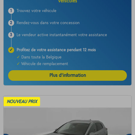
véhicules
1
Trouvez votre véhicule
2
Rendez-vous dans votre concession
3
Le vendeur active instantanément votre assistance
✓
Profitez de votre assistance pendant 12 mois
✓
Dans toute la Belgique
✓
Véhicule de remplacement
Plus d’information
NOUVEAU PRIX