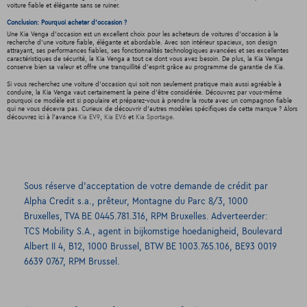
voiture fiable et élégante sans se ruiner.
Conclusion: Pourquoi acheter d'occasion ?
Une Kia Venga d'occasion est un excellent choix pour les acheteurs de voitures d'occasion à la
recherche d'une voiture fiable, élégante et abordable. Avec son intérieur spacieux, son design
attrayant, ses performances fiables, ses fonctionnalités technologiques avancées et ses excellentes
caractéristiques de sécurité, la Kia Venga a tout ce dont vous avez besoin. De plus, la Kia Venga
conserve bien sa valeur et offre une tranquillité d'esprit grâce au programme de garantie de Kia.
Si vous recherchez une voiture d'occasion qui soit non seulement pratique mais aussi agréable à
conduire, la Kia Venga vaut certainement la peine d'être considérée. Découvrez par vous-même
pourquoi ce modèle est si populaire et préparez-vous à prendre la route avec un compagnon fiable
qui ne vous décevra pas. Curieux de découvrir d'autres modèles spécifiques de cette marque ? Alors
découvrez ici à l'avance
Kia EV9
,
Kia EV6
et
Kia Sportage
.
Sous réserve d’acceptation de votre demande de crédit par
Alpha Credit s.a., prêteur, Montagne du Parc 8/3, 1000
Bruxelles, TVA BE 0445.781.316, RPM Bruxelles. Adverteerder:
TCS Mobility S.A., agent in bijkomstige hoedanigheid, Boulevard
Albert II 4, B12, 1000 Brussel, BTW BE 1003.765.106, BE93 0019
6639 0767, RPM Brussel.