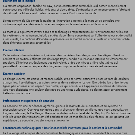
L'historique de la marque
Kia Motors Corporation, fondée en 1944, est un constructeur automobile sud-coréen mondialement
connu pour ses véhicules fiables, élégants et abordables. L'entreprise a commencé comme fabricant
de vélos et de tubes avant d'étendre ses activités à l'industrie automobile.
L'engagement de Kia envers la qualité et l'innovation a permis à la marque de connaître une
croissance rapide et de devenir un acteur majeur sur le marché automobile mondial.
La marque a également investi dans des technologies respectueuses de l'environnement, telles que
les systèmes d'entraînement hybride et électrique. En se concentrant sur l'offre de valeur et de qualité
à ses clients, Kia continue d'étendre sa présence sur le marché mondial et reste un concurrent solide
dans différents segments automobiles.
Examen intérieur
Cette voiture offre un intérieur soigné avec des matériaux haut de gamme. Les sièges offrent un
confort et un soutien suffisants lors des longs trajets, tandis que l'espace intérieur est étonnamment
spacieux. L'intérieur est également très polyvalent, grâce aux sièges arrière rabattables qui
permettent de créer un espace de chargement supplémentaire lorsque cela est nécessaire.
Examen extérieur
Le design externe est unique et reconnaissable. Avec sa forme distinctive et ses options de couleurs
attrayantes, il se distingue des autres voitures de sa catégorie. La dernière génération présente des
lignes plus épurées et un aspect plus profilé, ce qui contribue à l'apparence moderne du véhicule.
Que vous choisissiez une couleur classique ou une teinte audacieuse, ce design attire certainement
l'attention sur la route.
Performances et expérience de conduite
La conduite est une expérience agréable grâce à la réactivité de la direction et au système de
suspension souple. Que vous naviguiez dans la circulation dense en ville ou que vous parcouriez de
longues distances, la Kia Venga offre une conduite confortable et stable. De plus, l'isolation phonique
et la réduction des vibrations ont été améliorées sur les modèles les plus récents, ce qui garantit une
expérience de conduite plus silencieuse et relaxante.
Fonctionnalités technologiques : Des fonctionnalités innovantes pour le confort et la commodité
La Kia Venga est équipée de fonctionnalités technologiques avancées qui rendent la conduite plus