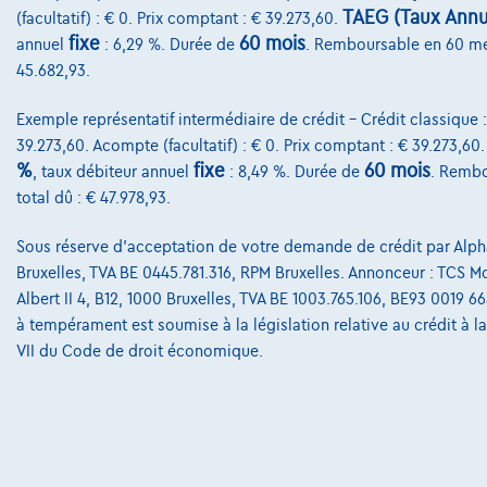
TAEG (Taux Annue
(facultatif) : € 0. Prix comptant : € 39.273,60.
fixe
60 mois
annuel
: 6,29 %. Durée de
. Remboursable en 60 m
45.682,93.
Exemple représentatif intermédiaire de crédit – Crédit classique 
39.273,60. Acompte (facultatif) : € 0. Prix comptant : € 39.273,60
%
fixe
60 mois
, taux débiteur annuel
: 8,49 %. Durée de
. Rembo
total dû : € 47.978,93.
Sous réserve d'acceptation de votre demande de crédit par Alpha
Bruxelles, TVA BE 0445.781.316, RPM Bruxelles. Annonceur : TCS Mob
Albert II 4, B12, 1000 Bruxelles, TVA BE 1003.765.106, BE93 0019 6
à tempérament est soumise à la législation relative au crédit à 
VII du Code de droit économique.