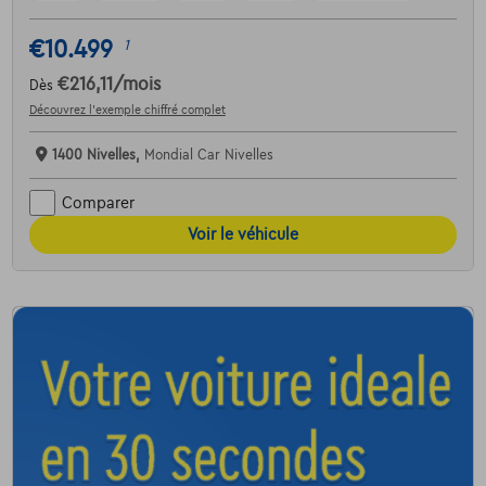
€10.499
1
€216,11
/mois
Dès
Découvrez l’exemple chiffré complet
1400 Nivelles,
Mondial Car Nivelles
Comparer
Voir le véhicule