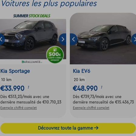
Voitures les plus populaires
Kia Sportage
Kia EV6
10 km
20 km
€33.990
€48.990
1
1
Dès
€513,23
/mois
avec une
Dès
€739,73
/mois
avec une
dernière mensualité de
€10.710,23
dernière mensualité de
€15.436,73
Exemple chiffré complet
Exemple chiffré complet
Découvrez toute la gamme