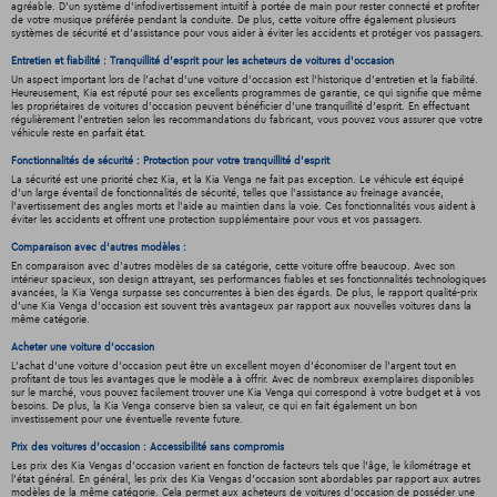
agréable. D'un système d'infodivertissement intuitif à portée de main pour rester connecté et profiter
de votre musique préférée pendant la conduite. De plus, cette voiture offre également plusieurs
systèmes de sécurité et d'assistance pour vous aider à éviter les accidents et protéger vos passagers.
Entretien et fiabilité : Tranquillité d'esprit pour les acheteurs de voitures d'occasion
Un aspect important lors de l'achat d'une voiture d'occasion est l'historique d'entretien et la fiabilité.
Heureusement, Kia est réputé pour ses excellents programmes de garantie, ce qui signifie que même
les propriétaires de voitures d'occasion peuvent bénéficier d'une tranquillité d'esprit. En effectuant
régulièrement l'entretien selon les recommandations du fabricant, vous pouvez vous assurer que votre
véhicule reste en parfait état.
Fonctionnalités de sécurité : Protection pour votre tranquillité d'esprit
La sécurité est une priorité chez Kia, et la Kia Venga ne fait pas exception. Le véhicule est équipé
d'un large éventail de fonctionnalités de sécurité, telles que l'assistance au freinage avancée,
l'avertissement des angles morts et l'aide au maintien dans la voie. Ces fonctionnalités vous aident à
éviter les accidents et offrent une protection supplémentaire pour vous et vos passagers.
Comparaison avec d'autres modèles :
En comparaison avec d'autres modèles de sa catégorie, cette voiture offre beaucoup. Avec son
intérieur spacieux, son design attrayant, ses performances fiables et ses fonctionnalités technologiques
avancées, la Kia Venga surpasse ses concurrentes à bien des égards. De plus, le rapport qualité-prix
d'une Kia Venga d'occasion est souvent très avantageux par rapport aux nouvelles voitures dans la
même catégorie.
Acheter une voiture d'occasion
L'achat d'une voiture d'occasion peut être un excellent moyen d'économiser de l'argent tout en
profitant de tous les avantages que le modèle a à offrir. Avec de nombreux exemplaires disponibles
sur le marché, vous pouvez facilement trouver une Kia Venga qui correspond à votre budget et à vos
besoins. De plus, la Kia Venga conserve bien sa valeur, ce qui en fait également un bon
investissement pour une éventuelle revente future.
Prix des voitures d'occasion : Accessibilité sans compromis
Les prix des Kia Vengas d'occasion varient en fonction de facteurs tels que l'âge, le kilométrage et
l'état général. En général, les prix des Kia Vengas d'occasion sont abordables par rapport aux autres
modèles de la même catégorie. Cela permet aux acheteurs de voitures d'occasion de posséder une