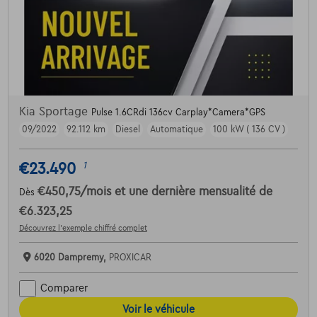
Kia Sportage
Pulse 1.6CRdi 136cv Carplay*Camera*GPS
09/2022
92.112 km
Diesel
Automatique
100 kW ( 136 CV )
€23.490
1
€450,75
/mois
et une dernière mensualité de
Dès
€6.323,25
Découvrez l’exemple chiffré complet
6020 Dampremy,
PROXICAR
Comparer
Voir le véhicule