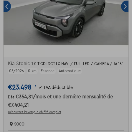
Kia Stonic
1.0 T-GDi DCT LX NAVI / FULL LED / CAMERA / JA 16"
05/2026
0 km
Essence
Automatique
€23.498
1
✓
TVA déductible
€354,81
/mois
et une dernière mensualité de
Dès
€7.404,21
Découvrez l’exemple chiffré complet
SOCO