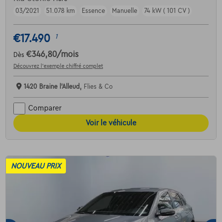
03/2021
51.078 km
Essence
Manuelle
74 kW ( 101 CV )
€17.490
1
€346,80
/mois
Dès
Découvrez l’exemple chiffré complet
1420 Braine l'Alleud,
Flies & Co
Comparer
Voir le véhicule
NOUVEAU PRIX