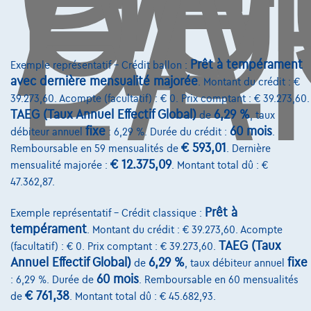
DE
L'
info@touringcarselect.be
Avenue Roi Albert II 4, B12
1000 Bruxelles
Prêt à tempérament
Exemple représentatif – Crédit ballon :
avec dernière mensualité majorée
. Montant du crédit : €
39.273,60. Acompte (facultatif) : € 0. Prix comptant : € 39.273,60.
TAEG (Taux Annuel Effectif Global)
6,29 %
de
, taux
fixe
60 mois
débiteur annuel
: 6,29 %. Durée du crédit :
.
Services & Solutions
€ 593,01
Remboursable en 59 mensualités de
. Dernière
Assistance dépannage
€ 12.375,09
mensualité majorée :
. Montant total dû : €
47.362,87.
Financement
Prêt à
Exemple représentatif – Crédit classique :
Assurance auto
tempérament
. Montant du crédit : € 39.273,60. Acompte
Leasing
TAEG (Taux
(facultatif) : € 0. Prix comptant : € 39.273,60.
Annuel Effectif Global)
6,29 %
fixe
de
, taux débiteur annuel
60 mois
: 6,29 %. Durée de
. Remboursable en 60 mensualités
Sur Nous
€ 761,38
de
. Montant total dû : € 45.682,93.