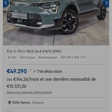
Kia e-Niro
PACE 64.8 KW/H DEMO
25 km
Electrique
Automatique
150 kW ( 204 CV )
€49.290
1
✓
TVA déductible
€744,26
/mois
et une dernière mensualité de
Dès
€15.531,26
Découvrez l’exemple chiffré complet
5004 Namur,
Steveny