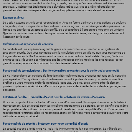
confort et un soutien suffisants lors des longs trajets, tandis que l'espace intérieur est étonnamment
spacieux. L'intérieur est également très polyvalent, grâce aux sièges arrière rabattables qui
permettent de créer un espace de chargement supplémentaire lorsque cela est nécessaire.
Examen extérieur
Le design externe est unique et reconnaissable. Avec sa forme distinctive et ses options de couleurs
attrayantes, il se distingue des autres voitures de sa catégorie. La dernière génération présente des
lignes plus épurées et un aspect plus profilé, ce qui contribue à l'apparence moderne du véhicule.
Que vous choisissiez une couleur classique ou une teinte audacieuse, ce design attire certainement
l'attention sur la route.
Performances et expérience de conduite
La conduite est une expérience agréable grâce à la réactivité de la direction et au système de
suspension souple. Que vous naviguiez dans la circulation dense en ville ou que vous parcouriez de
longues distances, la Kia Monovolume offre une conduite confortable et stable. De plus, l'isolation
phonique et la réduction des vibrations ont été améliorées sur les modèles les plus récents, ce qui
garantit une expérience de conduite plus silencieuse et relaxante.
Fonctionnalités technologiques : Des fonctionnalités innovantes pour le confort et la commodité
La Kia Monovolume est équipée de fonctionnalités technologiques avancées qui rendent la conduite
plus agréable. D'un système d'infodivertissement intuitif à portée de main pour rester connecté et
profiter de votre musique préférée pendant la conduite. De plus, cette voiture offre également
plusieurs systèmes de sécurité et d'assistance pour vous aider à éviter les accidents et protéger vos
passagers.
Entretien et fiabilité : Tranquillité d'esprit pour les acheteurs de voitures d'occasion
Un aspect important lors de l'achat d'une voiture d'occasion est l'historique d'entretien et la fiabilité.
Heureusement, Kia est réputé pour ses excellents programmes de garantie, ce qui signifie que même
les propriétaires de voitures d'occasion peuvent bénéficier d'une tranquillité d'esprit. En effectuant
régulièrement l'entretien selon les recommandations du fabricant, vous pouvez vous assurer que votre
véhicule reste en parfait état.
Fonctionnalités de sécurité : Protection pour votre tranquillité d'esprit
La sécurité est une priorité chez Kia, et la Kia Monovolume ne fait pas exception. Le véhicule est