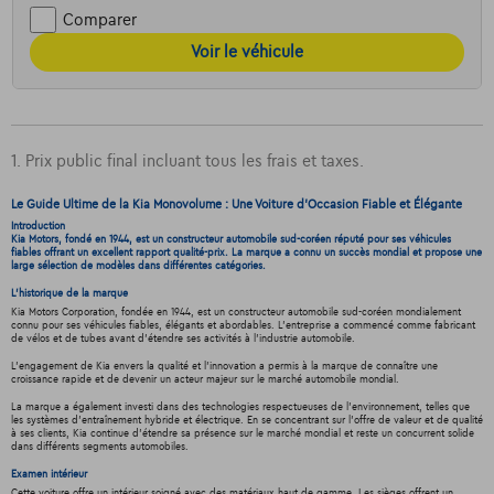
Comparer
Voir le véhicule
1. Prix public final incluant tous les frais et taxes.
Le Guide Ultime de la Kia Monovolume : Une Voiture d'Occasion Fiable et Élégante
Introduction
Kia Motors, fondé en 1944, est un constructeur automobile sud-coréen réputé pour ses véhicules
fiables offrant un excellent rapport qualité-prix. La marque a connu un succès mondial et propose une
large sélection de modèles dans différentes catégories.
L'historique de la marque
Kia Motors Corporation, fondée en 1944, est un constructeur automobile sud-coréen mondialement
connu pour ses véhicules fiables, élégants et abordables. L'entreprise a commencé comme fabricant
de vélos et de tubes avant d'étendre ses activités à l'industrie automobile.
L'engagement de Kia envers la qualité et l'innovation a permis à la marque de connaître une
croissance rapide et de devenir un acteur majeur sur le marché automobile mondial.
La marque a également investi dans des technologies respectueuses de l'environnement, telles que
les systèmes d'entraînement hybride et électrique. En se concentrant sur l'offre de valeur et de qualité
à ses clients, Kia continue d'étendre sa présence sur le marché mondial et reste un concurrent solide
dans différents segments automobiles.
Examen intérieur
Cette voiture offre un intérieur soigné avec des matériaux haut de gamme. Les sièges offrent un