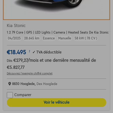
Kia Stonic
1.2 79 Core | GPS | LED Lights | Camera | Heated Seats De Kia Stonic 
04/2025
28.645 km
Essence
Manuelle
58 kW ( 78 CV )
€18.495
1
✓
TVA déductible
€279,27
/mois
et une dernière mensualité de
Dès
€5.827,77
Découvrez l’exemple chiffré complet
8830 Hooglede,
Dex Hooglede
Comparer
Voir le véhicule