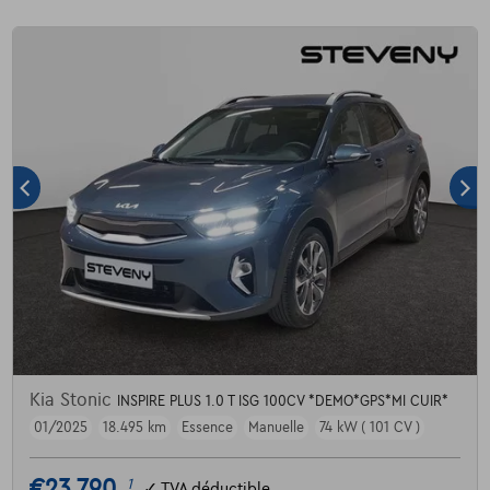
Kia Stonic
INSPIRE PLUS 1.0 T ISG 100CV *DEMO*GPS*MI CUIR*
01/2025
18.495 km
Essence
Manuelle
74 kW ( 101 CV )
€23.790
1
✓
TVA déductible