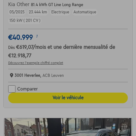
Kia Other
81.4 kWh GT Line Long Range
05/2025
23.444 km
Electrique
Automatique
150 kW ( 201 CV )
€40.999
1
€619,07
/mois
et une dernière mensualité de
Dès
€12.918,77
Découvrez l’exemple chiffré complet
3001 Heverlee,
ACB Leuven
Comparer
Voir le véhicule