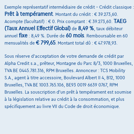
Devenez client
Exemple représentatif intermédiaire de crédit – Crédit classique :
Qui nous sommes
Prêt à tempérament
. Montant du crédit : € 39.273,60.
TAEG
Acompte (facultatif) : € 0. Prix comptant : € 39.273,60.
Charte de qualité
(Taux Annuel Effectif Global)
8,49 %
de
, taux débiteur
Nos dealers
fixe
60 mois
annuel
: 8,49 %. Durée de
. Remboursable en 60
€ 799,65
mensualités de
. Montant total dû : € 47.978,93.
Nos partenaires
Sous réserve d'acceptation de votre demande de crédit par
Notre équipe
Alpha Credit s.a., prêteur, Montagne du Parc 8/3, 1000 Bruxelles,
Contact
TVA BE 0445.781.316, RPM Bruxelles. Annonceur : TCS Mobility
S.A., agent à titre accessoire, Boulevard Albert II 4, B12, 1000
Bruxelles, TVA BE 1003.765.106, BE93 0019 6639 0767, RPM
Bruxelles. La souscription d'un prêt à tempérament est soumise
@2024 TCS Mobility SA/NV Copyright
à la législation relative au crédit à la consommation, et plus
spécifiquement au livre VII du Code de droit économique.
Conditions Générales
Conditions d'assistance
Protection Des Données