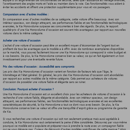
équipé d'un large éventail de fonctionnalités de sécurité, telles que l'assistance au freinage avancée,
l'avertissement des angles morts et l'aide au maintien dans la voie. Ces fonctionnalités vous aident à
éviter les accidents et offrent une protection supplémentaire pour vous et vos passagers.
Comparaison avec d'autres modèles :
En comparaison avec d'autres modèles de sa catégorie, cette voiture offre beaucoup. Avec son
intérieur spacieux, son design attrayant, ses performances fiables et ses fonctionnalités technologiques
avancées, la Kia Monovolume surpasse ses concurrentes à bien des égards. De plus, le rapport
qualité-prix d'une Kia Monovolume d'occasion est souvent très avantageux par rapport aux nouvelles
voitures dans la même catégorie.
Acheter une voiture d'occasion
L'achat d'une voiture d'occasion peut être un excellent moyen d'économiser de l'argent tout en
profitant de tous les avantages que le modèle a à offrir. Avec de nombreux exemplaires disponibles
sur le marché, vous pouvez facilement trouver une Kia Monovolume qui correspond à votre budget et
à vos besoins. De plus, la Kia Monovolume conserve bien sa valeur, ce qui en fait également un bon
investissement pour une éventuelle revente future.
Prix des voitures d'occasion : Accessibilité sans compromis
Les prix des Kia Monovolumes d'occasion varient en fonction de facteurs tels que l'âge, le
kilométrage et l'état général. En général, les prix des Kia Monovolumes d'occasion sont abordables
par rapport aux autres modèles de la même catégorie. Cela permet aux acheteurs de voitures
d'occasion de posséder une voiture fiable et élégante sans se ruiner.
Conclusion: Pourquoi acheter d'occasion ?
Une Kia Monovolume d'occasion est un excellent choix pour les acheteurs de voitures d'occasion à la
recherche d'une voiture fiable, élégante et abordable. Avec son intérieur spacieux, son design
attrayant, ses performances fiables, ses fonctionnalités technologiques avancées et ses excellentes
caractéristiques de sécurité, la Kia Monovolume a tout ce dont vous avez besoin. De plus, la Kia
Monovolume conserve bien sa valeur et offre une tranquillité d'esprit grâce au programme de garantie
de Kia.
Si vous recherchez une voiture d'occasion qui soit non seulement pratique mais aussi agréable à
conduire, la Kia Monovolume vaut certainement la peine d'être considérée. Découvrez par vous-même
pourquoi ce modèle est si populaire et préparez-vous à prendre la route avec un compagnon fiable
qui ne vous décevra pas. Curieux de découvrir d'autres modèles spécifiques de cette marque ? Alors