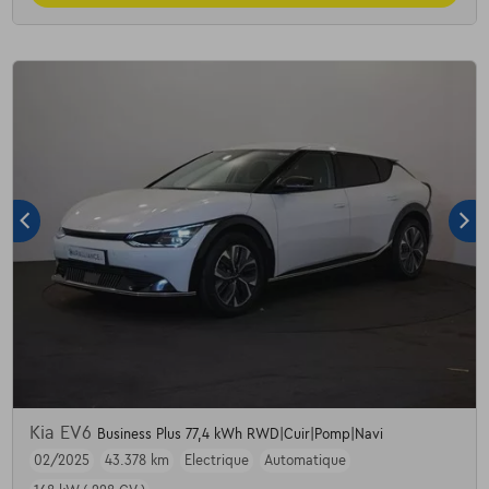
Kia EV6
Business Plus 77,4 kWh RWD|Cuir|Pomp|Navi
02/2025
43.378 km
Electrique
Automatique