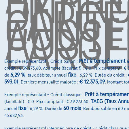
EMPR
DE
L'ARG
COÛTE
AUSSI
L'ARGE
Prêt à tempérament a
Exemple représentatif – Crédit ballon :
crédit : € 39.273,60. Acompte (facultatif) : € 0. Prix comptant : €
6,29 %
fixe
de
, taux débiteur annuel
: 6,29 %. Durée du crédit :
593,01
€ 12.375,09
. Dernière mensualité majorée :
. Montant tot
Prêt à tempéramen
Exemple représentatif – Crédit classique :
TAEG (Taux Annue
(facultatif) : € 0. Prix comptant : € 39.273,60.
fixe
60 mois
annuel
: 6,29 %. Durée de
. Remboursable en 60 m
45.682,93.
Exemple représentatif intermédiaire de crédit – Crédit classique 