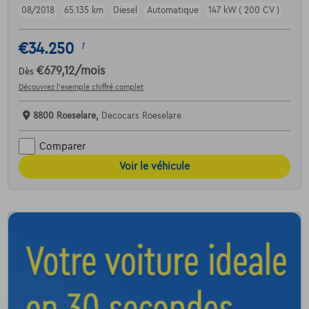
08/2018
65.135 km
Diesel
Automatique
147 kW ( 200 CV )
€34.250
1
€679,12
/mois
Dès
Découvrez l’exemple chiffré complet
8800 Roeselare,
Decocars Roeselare
Comparer
Voir le véhicule