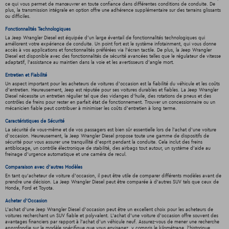
ce qui vous permet de manœuvrer en toute confiance dans différentes conditions de conduite. De
plus, la transmission intégrale en option offre une adhérence supplémentaire sur des terrains glissants
ou difficiles.
Fonctionnalités Technologiques
La Jeep Wrangler Diesel est équipée d'un large éventail de fonctionnalités technologiques qui
améliorent votre expérience de conduite. Un point fort est le système infotainment, qui vous donne
accès à vos applications et fonctionnalités préférées via l'écran tactile. De plus, la Jeep Wrangler
Diesel est disponible avec des fonctionnalités de sécurité avancées telles que le régulateur de vitesse
adaptatif, l'assistance au maintien dans la voie et les avertisseurs d'angle mort.
Entretien et Fiabilité
Un aspect important pour les acheteurs de voitures d'occasion est la fiabilité du véhicule et les coûts
d'entretien. Heureusement, Jeep est réputée pour ses voitures durables et fiables. La Jeep Wrangler
Diesel nécessite un entretien régulier tel que des vidanges d'huile, des rotations de pneus et des
contrôles de freins pour rester en parfait état de fonctionnement. Trouver un concessionnaire ou un
mécanicien fiable peut contribuer à minimiser les coûts d'entretien à long terme.
Caractéristiques de Sécurité
La sécurité de vous-même et de vos passagers est bien sûr essentielle lors de l'achat d'une voiture
d'occasion. Heureusement, la Jeep Wrangler Diesel propose toute une gamme de dispositifs de
sécurité pour vous assurer une tranquillité d'esprit pendant la conduite. Cela inclut des freins
antiblocage, un contrôle électronique de stabilité, des airbags tout autour, un système d'aide au
freinage d'urgence automatique et une caméra de recul.
Comparaison avec d'autres Modèles
En tant qu'acheteur de voiture d'occasion, il peut être utile de comparer différents modèles avant de
prendre une décision. La Jeep Wrangler Diesel peut être comparée à d'autres SUV tels que ceux de
Honda, Ford et Toyota.
Acheter d'Occasion
L'achat d'une Jeep Wrangler Diesel d'occasion peut être un excellent choix pour les acheteurs de
voitures recherchant un SUV fiable et polyvalent. L'achat d'une voiture d'occasion offre souvent des
avantages financiers par rapport à l'achat d'un véhicule neuf. Assurez-vous de mener une recherche
approfondie sur le modèle spécifique que vous envisagez, y compris le kilométrage, l'historique