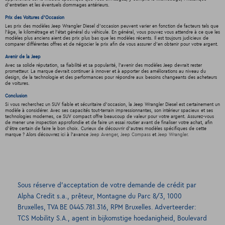
d'entretien et les éventuels dommages antérieurs.
Prix des Voitures d'Occasion
Les prix des modèles Jeep Wrangler Diesel d'occasion peuvent varier en fonction de facteurs tels que
l'âge, le kilométrage et l'état général du véhicule. En général, vous pouvez vous attendre à ce que les
modèles plus anciens aient des prix plus bas que les modèles récents. Il est toujours judicieux de
comparer différentes offres et de négocier le prix afin de vous assurer d'en obtenir pour votre argent.
Avenir de la Jeep
Avec sa solide réputation, sa fiabilité et sa popularité, l'avenir des modèles Jeep devrait rester
prometteur. La marque devrait continuer à innover et à apporter des améliorations au niveau du
design, de la technologie et des performances pour répondre aux besoins changeants des acheteurs
de voitures.
Conclusion
Si vous recherchez un SUV fiable et sécuritaire d'occasion, la Jeep Wrangler Diesel est certainement un
modèle à considérer. Avec ses capacités tout-terrain impressionnantes, son intérieur spacieux et ses
technologies modernes, ce SUV compact offre beaucoup de valeur pour votre argent. Assurez-vous
de mener une inspection approfondie et de faire un essai routier avant de finaliser votre achat, afin
d'être certain de faire le bon choix. Curieux de découvrir d'autres modèles spécifiques de cette
marque ? Alors découvrez ici à l'avance
Jeep Avenger
,
Jeep Compass
et
Jeep Wrangler
.
Sous réserve d’acceptation de votre demande de crédit par
Alpha Credit s.a., prêteur, Montagne du Parc 8/3, 1000
Bruxelles, TVA BE 0445.781.316, RPM Bruxelles. Adverteerder:
TCS Mobility S.A., agent in bijkomstige hoedanigheid, Boulevard