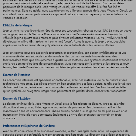
pour ses véhicules robustes et aventureux, adaptés à la conduite tout-terrain. L'un des modèles
populaires de la marque est la Jeep Wrangler Diesel, une voiture qui offre à la fois fiabilité et
performances. Dans ce guide, nous examinerons les différents aspects de la Jeep Wrangler Diesel, en
accordant une attention particulière à ce qui rend cette voiture si attrayante pour les acheteurs de
voitures d'occasion.
L'Histoire de la Marque
Jeep est une marque légendaire réputée pour ses tout-terrains robustes et ses SUV. La marque trouve
son origine pendant la Seconde Guerre mondiale, lorsque l'armée américaine avait besoin d'un
véhicule léger à quatre roues motrices pour diverses utilisations militaires. En 1941, Willys-Overland
développa le Willys MB, rapidement surnommé "Jeep". Après la guerre, la Jeep devint populaire
auprès des civils en raison de sa polyvalence et de sa fiabilité dans les terrains difficiles.
Jeep est connue pour ses capacités tout-terrain exceptionnelles, son design emblématique et une
communauté de fans enthousiastes du monde entier. La marque reste innovante avec des
fonctionnalités telles que des systèmes à quatre roues motrices, des systèmes infotainment avancés et
une large gamme d'options de personnalisation. Avec son focus sur l'aventure et les aptitudes tout-
terrain, Jeep reste l'une des marques automobiles les plus reconnaissables et respectées au monde.
Examen de l'Intérieur
La conception intérieure est spacieuse et confortable, avec des matériaux de haute qualité et des
technologies modernes. Les sièges offrent un bon soutien lors des longs trajets, tandis que le tableau
de bord est bien organisé avec des commandes facilement accessibles. Des fonctionnalités telles
qu'un système de navigation intégré vous permettent de profiter d'une connectivité transparente.
Examen de l'Extérieur
Le design extérieur de la Jeep Wrangler Diesel est à la fois robuste et élégant. Avec sa calandre
distinctive et ses phares, il dégage une impression de puissance. Ses dimensions facilitent les
manœuvres dans les environnements urbains animés, tandis que sa garde au sol plus élevée et sa
transmission intégrale vous permettent également de vivre des aventures tout-terrain en toute
confiance.
Performances et Expérience de Conduite
Avec sa structure solide et sa suspension avancée, la Jeep Wrangler Diesel offre une expérience de
conduite douce et confortable tant sur autoroute que hors route. La direction est précise et réactive,