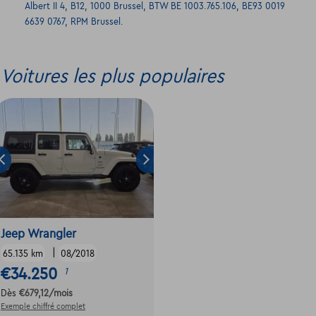
Albert II 4, B12, 1000 Brussel, BTW BE 1003.765.106, BE93 0019
6639 0767, RPM Brussel.
Voitures les plus populaires
Jeep Wrangler
|
65.135 km
08/2018
€34.250
1
Dès
€679,12
/mois
Exemple chiffré complet