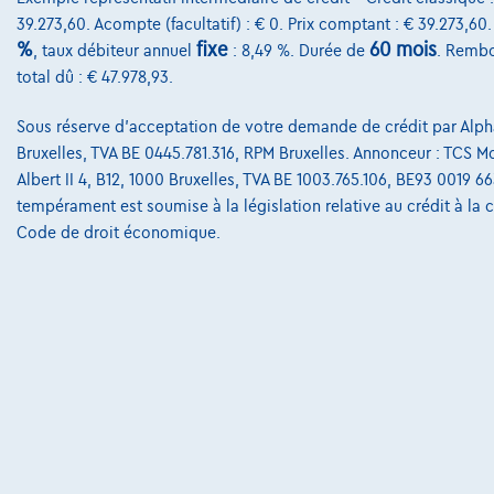
39.273,60. Acompte (facultatif) : € 0. Prix comptant : € 39.273,60
%
fixe
60 mois
, taux débiteur annuel
: 8,49 %. Durée de
. Rembo
total dû : € 47.978,93.
Sous réserve d'acceptation de votre demande de crédit par Alpha
Bruxelles, TVA BE 0445.781.316, RPM Bruxelles. Annonceur : TCS Mob
Albert II 4, B12, 1000 Bruxelles, TVA BE 1003.765.106, BE93 0019 6
tempérament est soumise à la législation relative au crédit à la
Code de droit économique.