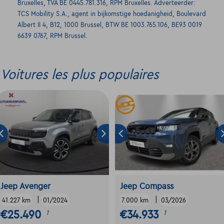
Bruxelles, TVA BE 0445.781.316, RPM Bruxelles. Adverteerder:
TCS Mobility S.A., agent in bijkomstige hoedanigheid, Boulevard
Albert II 4, B12, 1000 Brussel, BTW BE 1003.765.106, BE93 0019
6639 0767, RPM Brussel.
Voitures les plus populaires
Jeep Avenger
Jeep Compass
|
|
41.227 km
01/2024
7.000 km
03/2026
€25.490
€34.933
1
1