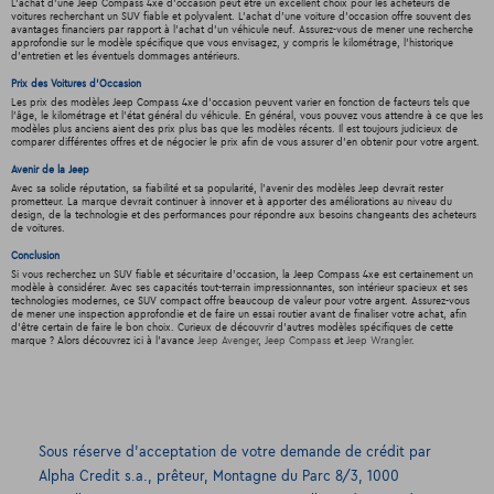
L'achat d'une Jeep Compass 4xe d'occasion peut être un excellent choix pour les acheteurs de
voitures recherchant un SUV fiable et polyvalent. L'achat d'une voiture d'occasion offre souvent des
avantages financiers par rapport à l'achat d'un véhicule neuf. Assurez-vous de mener une recherche
approfondie sur le modèle spécifique que vous envisagez, y compris le kilométrage, l'historique
d'entretien et les éventuels dommages antérieurs.
Prix des Voitures d'Occasion
Les prix des modèles Jeep Compass 4xe d'occasion peuvent varier en fonction de facteurs tels que
l'âge, le kilométrage et l'état général du véhicule. En général, vous pouvez vous attendre à ce que les
modèles plus anciens aient des prix plus bas que les modèles récents. Il est toujours judicieux de
comparer différentes offres et de négocier le prix afin de vous assurer d'en obtenir pour votre argent.
Avenir de la Jeep
Avec sa solide réputation, sa fiabilité et sa popularité, l'avenir des modèles Jeep devrait rester
prometteur. La marque devrait continuer à innover et à apporter des améliorations au niveau du
design, de la technologie et des performances pour répondre aux besoins changeants des acheteurs
de voitures.
Conclusion
Si vous recherchez un SUV fiable et sécuritaire d'occasion, la Jeep Compass 4xe est certainement un
modèle à considérer. Avec ses capacités tout-terrain impressionnantes, son intérieur spacieux et ses
technologies modernes, ce SUV compact offre beaucoup de valeur pour votre argent. Assurez-vous
de mener une inspection approfondie et de faire un essai routier avant de finaliser votre achat, afin
d'être certain de faire le bon choix. Curieux de découvrir d'autres modèles spécifiques de cette
marque ? Alors découvrez ici à l'avance
Jeep Avenger
,
Jeep Compass
et
Jeep Wrangler
.
Sous réserve d’acceptation de votre demande de crédit par
Alpha Credit s.a., prêteur, Montagne du Parc 8/3, 1000