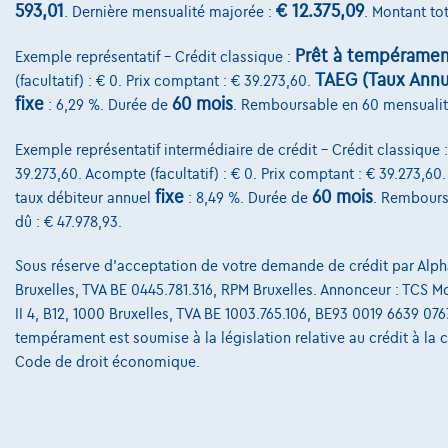
593,01
€ 12.375,09
. Dernière mensualité majorée :
. Montant tot
Prêt à tempéramen
Exemple représentatif – Crédit classique :
TAEG (Taux Annue
(facultatif) : € 0. Prix comptant : € 39.273,60.
fixe
60 mois
: 6,29 %. Durée de
. Remboursable en 60 mensuali
Exemple représentatif intermédiaire de crédit – Crédit classique 
39.273,60. Acompte (facultatif) : € 0. Prix comptant : € 39.273,60
fixe
60 mois
taux débiteur annuel
: 8,49 %. Durée de
. Rembours
dû : € 47.978,93.
Sous réserve d'acceptation de votre demande de crédit par Alpha
Bruxelles, TVA BE 0445.781.316, RPM Bruxelles. Annonceur : TCS Mob
II 4, B12, 1000 Bruxelles, TVA BE 1003.765.106, BE93 0019 6639 076
tempérament est soumise à la législation relative au crédit à la
Code de droit économique.