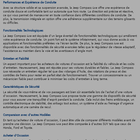
Performances et Expérience de Conduite
Avec sa structure solide et sa suspension avancée, la Jeep Compass 4xe offre une expérience de
conduite douce et confortable tant sur autoroute que hors route. La direction est précise et réactive,
ce qui vous permet de manœuvrer en toute confiance dans différentes conditions de conduite. De
plus, la transmission intégrale en option offre une adhérence supplémentaire sur des terrains glissants
ou difficiles.
Fonctionnalités Technologiques
La Jeep Compass 4xe est équipée d'un large éventail de fonctionnalités technologiques qui améliorent
votre expérience de conduite. Un point fort est le système infotainment, qui vous donne accès à vos
applications et fonctionnalités préférées via l'écran tactile. De plus, la Jeep Compass 4xe est
disponible avec des fonctionnalités de sécurité avancées telles que le régulateur de vitesse adaptatif,
l'assistance au maintien dans la voie et les avertisseurs d'angle mort.
Entretien et Fiabilité
Un aspect important pour les acheteurs de voitures d'occasion est la fiabilité du véhicule et les coûts
d'entretien. Heureusement, Jeep est réputée pour ses voitures durables et fiables. La Jeep Compass
4xe nécessite un entretien régulier tel que des vidanges d'huile, des rotations de pneus et des
contrôles de freins pour rester en parfait état de fonctionnement. Trouver un concessionnaire ou un
mécanicien fiable peut contribuer à minimiser les coûts d'entretien à long terme.
Caractéristiques de Sécurité
La sécurité de vous-même et de vos passagers est bien sûr essentielle lors de l'achat d'une voiture
d'occasion. Heureusement, la Jeep Compass 4xe propose toute une gamme de dispositifs de sécurité
pour vous assurer une tranquillité d'esprit pendant la conduite. Cela inclut des freins antiblocage, un
contrôle électronique de stabilité, des airbags tout autour, un système d'aide au freinage d'urgence
automatique et une caméra de recul.
Comparaison avec d'autres Modèles
En tant qu'acheteur de voiture d'occasion, il peut être utile de comparer différents modèles avant de
prendre une décision. La Jeep Compass 4xe peut être comparée à d'autres SUV tels que ceux de
Honda, Ford et Toyota.
Acheter d'Occasion