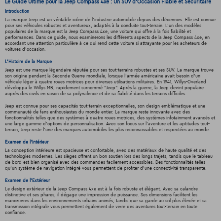
Le Guide Ultime pour la Jeep Compass 4xe : Un SUV d'Occasion Fiable et Sécuritaire
Introduction
La marque Jeep est un véritable icône de l'industrie automobile depuis des décennies. Elle est connue
pour ses véhicules robustes et aventureux, adaptés à la conduite tout-terrain. L'un des modèles
populaires de la marque est la Jeep Compass 4xe, une voiture qui offre à la fois fiabilité et
performances. Dans ce guide, nous examinerons les différents aspects de la Jeep Compass 4xe, en
accordant une attention particulière à ce qui rend cette voiture si attrayante pour les acheteurs de
voitures d'occasion.
L'Histoire de la Marque
Jeep est une marque légendaire réputée pour ses tout-terrains robustes et ses SUV. La marque trouve
son origine pendant la Seconde Guerre mondiale, lorsque l'armée américaine avait besoin d'un
véhicule léger à quatre roues motrices pour diverses utilisations militaires. En 1941, Willys-Overland
développa le Willys MB, rapidement surnommé "Jeep". Après la guerre, la Jeep devint populaire
auprès des civils en raison de sa polyvalence et de sa fiabilité dans les terrains difficiles.
Jeep est connue pour ses capacités tout-terrain exceptionnelles, son design emblématique et une
communauté de fans enthousiastes du monde entier. La marque reste innovante avec des
fonctionnalités telles que des systèmes à quatre roues motrices, des systèmes infotainment avancés et
une large gamme d'options de personnalisation. Avec son focus sur l'aventure et les aptitudes tout-
terrain, Jeep reste l'une des marques automobiles les plus reconnaissables et respectées au monde.
Examen de l'Intérieur
La conception intérieure est spacieuse et confortable, avec des matériaux de haute qualité et des
technologies modernes. Les sièges offrent un bon soutien lors des longs trajets, tandis que le tableau
de bord est bien organisé avec des commandes facilement accessibles. Des fonctionnalités telles
qu'un système de navigation intégré vous permettent de profiter d'une connectivité transparente.
Examen de l'Extérieur
Le design extérieur de la Jeep Compass 4xe est à la fois robuste et élégant. Avec sa calandre
distinctive et ses phares, il dégage une impression de puissance. Ses dimensions facilitent les
manœuvres dans les environnements urbains animés, tandis que sa garde au sol plus élevée et sa
transmission intégrale vous permettent également de vivre des aventures tout-terrain en toute
confiance.