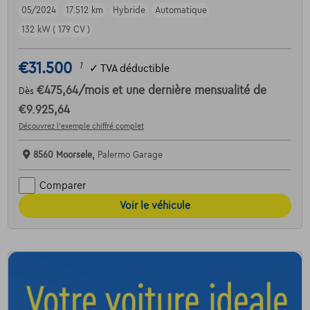
05/2024
17.512 km
Hybride
Automatique
132 kW ( 179 CV )
€31.500
1
✓
TVA déductible
€475,64
/mois
et une dernière mensualité de
Dès
€9.925,64
Découvrez l’exemple chiffré complet
8560 Moorsele,
Palermo Garage
Comparer
Voir le véhicule