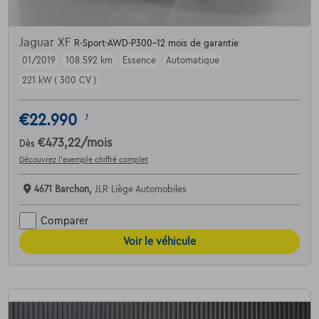
Jaguar XF
R-Sport-AWD-P300-12 mois de garantie
01/2019
108.592 km
Essence
Automatique
221 kW ( 300 CV )
€22.990
1
€473,22
/mois
Dès
Découvrez l’exemple chiffré complet
4671 Barchon,
JLR Liège Automobiles
Comparer
Voir le véhicule