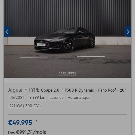
Jaguar F-TYPE
Coupe 2.0 i4 P300 R-Dynamic - Pano Roof - 20"
06/2021
19.999 km
Essence
Automatique
221 kW ( 300 CV )
€49.995
1
€991,31
/mois
Dès