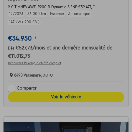
2.0 T MHEV AWD P200 R-Dynamic S *NP:€59.477,-*
12/2023
36.000 km
Essence
Automatique
147 kW ( 200 CV )
€34.950
1
€527,73
/mois
et une dernière mensualité de
Dès
€11.012,73
Découvrez l’exemple chiffré complet
8490 Varsenare,
XOTO
Comparer
Voir le véhicule