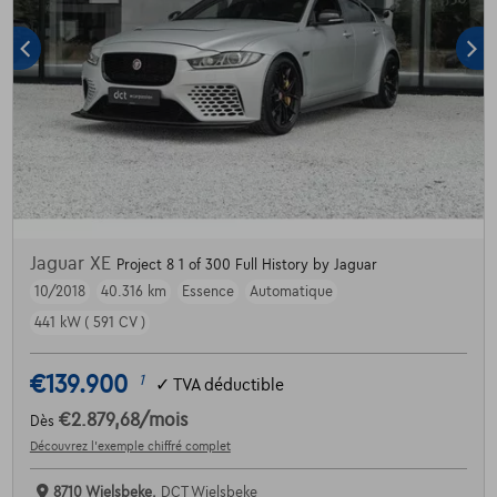
Jaguar XE
Project 8 1 of 300 Full History by Jaguar
10/2018
40.316 km
Essence
Automatique
441 kW ( 591 CV )
€139.900
1
✓
TVA déductible
€2.879,68
/mois
Dès
Découvrez l’exemple chiffré complet
8710 Wielsbeke,
DCT Wielsbeke