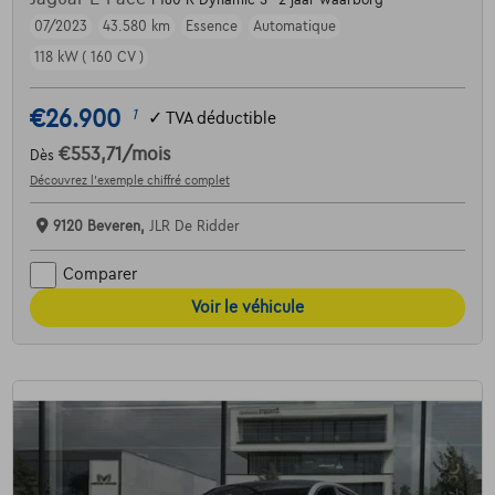
07/2023
43.580 km
Essence
Automatique
118 kW ( 160 CV )
€26.900
1
✓
TVA déductible
€553,71
/mois
Dès
Découvrez l’exemple chiffré complet
9120 Beveren,
JLR De Ridder
Comparer
Voir le véhicule