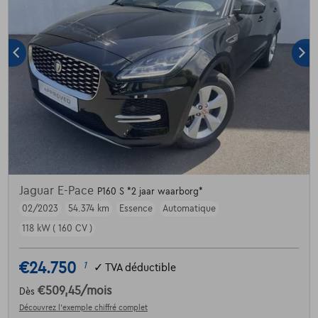
Jaguar E-Pace
P160 S *2 jaar waarborg*
02/2023
54.374 km
Essence
Automatique
118 kW ( 160 CV )
€24.750
1
✓
TVA déductible
€509,45
/mois
Dès
Découvrez l’exemple chiffré complet