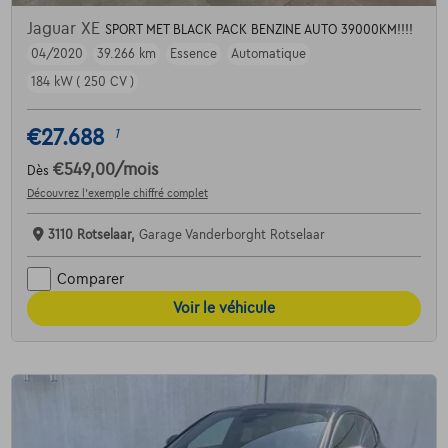
Jaguar XE
SPORT MET BLACK PACK BENZINE AUTO 39000KM!!!!
04/2020
39.266 km
Essence
Automatique
184 kW ( 250 CV )
€27.688
1
€549,00
/mois
Dès
Découvrez l’exemple chiffré complet
3110 Rotselaar,
Garage Vanderborght Rotselaar
Comparer
Voir le véhicule