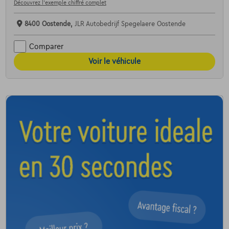
Découvrez l’exemple chiffré complet
8400 Oostende,
JLR Autobedrijf Spegelaere Oostende
Comparer
Voir le véhicule