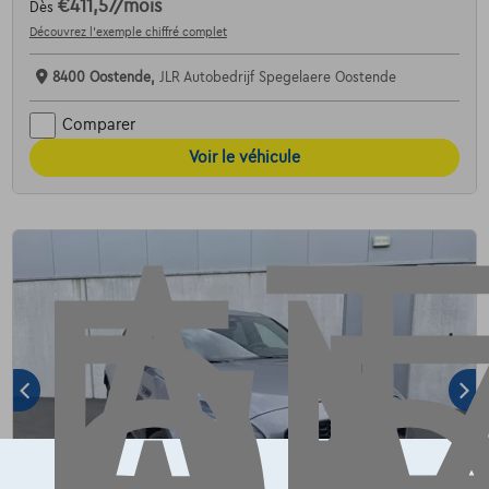
€411,57
/mois
Dès
Découvrez l’exemple chiffré complet
AT
8400 Oostende,
JLR Autobedrijf Spegelaere Oostende
Comparer
Voir le véhicule