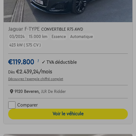
Jaguar F-TYPE
CONVERTIBLE R75 AWD
03/2024
15.000 km
Essence
Automatique
423 kW ( 575 CV )
€119.800
1
✓
TVA déductible
€2.439,24
/mois
Dès
Découvrez l’exemple chiffré complet
9120 Beveren,
JLR De Ridder
Comparer
Voir le véhicule