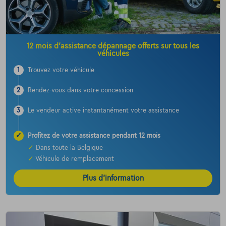
12 mois d’assistance dépannage offerts sur tous les
véhicules
1
Trouvez votre véhicule
2
Rendez-vous dans votre concession
3
Le vendeur active instantanément votre assistance
✓
Profitez de votre assistance pendant 12 mois
✓
Dans toute la Belgique
✓
Véhicule de remplacement
Plus d’information