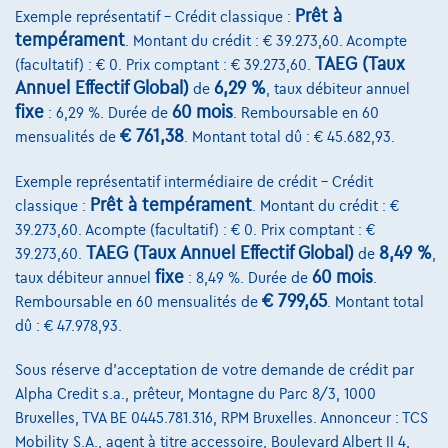
Prêt à
Exemple représentatif – Crédit classique :
tempérament
. Montant du crédit : € 39.273,60. Acompte
TAEG (Taux
(facultatif) : € 0. Prix comptant : € 39.273,60.
Annuel Effectif Global)
6,29 %
de
, taux débiteur annuel
fixe
60 mois
: 6,29 %. Durée de
. Remboursable en 60
€ 761,38
mensualités de
. Montant total dû : € 45.682,93.
Exemple représentatif intermédiaire de crédit – Crédit
Prêt à tempérament
classique :
. Montant du crédit : €
39.273,60. Acompte (facultatif) : € 0. Prix comptant : €
TAEG (Taux Annuel Effectif Global)
8,49 %
39.273,60.
de
,
fixe
60 mois
taux débiteur annuel
: 8,49 %. Durée de
.
€ 799,65
Remboursable en 60 mensualités de
. Montant total
dû : € 47.978,93.
Jaguar E-Pace
E-Pace 2.0 T AWD (EU6.2) Navi Elek. Z Garantie*
02/2020
47.892 km
Essence
Automatique
Sous réserve d'acceptation de votre demande de crédit par
Alpha Credit s.a., prêteur, Montagne du Parc 8/3, 1000
147 kW ( 200 CV )
Bruxelles, TVA BE 0445.781.316, RPM Bruxelles. Annonceur : TCS
Mobility S.A., agent à titre accessoire, Boulevard Albert II 4,