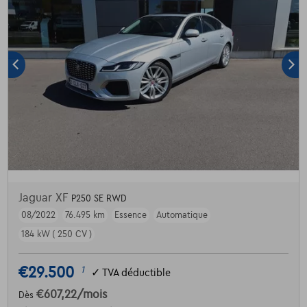
Jaguar XF
P250 SE RWD
08/2022
76.495 km
Essence
Automatique
184 kW ( 250 CV )
€29.500
1
✓
TVA déductible
€607,22
/mois
Dès