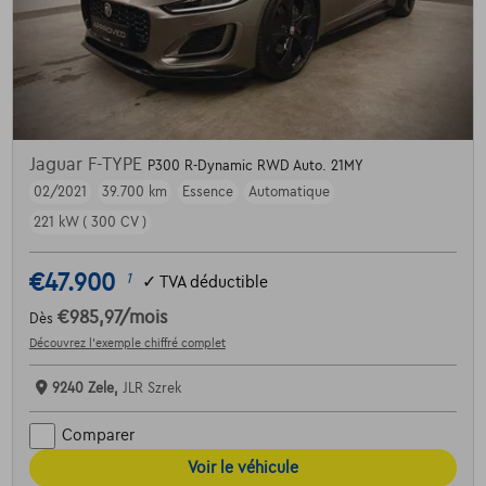
Jaguar F-TYPE
P300 R-Dynamic RWD Auto. 21MY
02/2021
39.700 km
Essence
Automatique
221 kW ( 300 CV )
€47.900
1
✓
TVA déductible
€985,97
/mois
Dès
Découvrez l’exemple chiffré complet
9240 Zele,
JLR Szrek
Comparer
Voir le véhicule