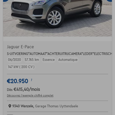
Jaguar E-Pace
S-UITVOERING*AUTOMAAT*ACHTERUITRIJCAMERA*LEDER*ELECTRISCHE
06/2020
57.765 km
Essence
Automatique
147 kW ( 200 CV )
€20.950
1
€415,40
/mois
Dès
Découvrez l’exemple chiffré complet
9340 Wanzele,
Garage Thomas Uyttendaele