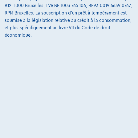
€19.999
1
B12, 1000 Bruxelles, TVA BE 1003.765.106, BE93 0019 6639 0767,
€411,66
/mois
Dès
RPM Bruxelles. La souscription d'un prêt à tempérament est
Découvrez l’exemple chiffré complet
soumise à la législation relative au crédit à la consommation,
et plus spécifiquement au livre VII du Code de droit
3530 Houthalen-Helchteren,
Kubika Cars
économique.
Comparer
Voir le véhicule