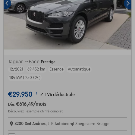
Jaguar F-Pace
Prestige
12/2021
69.452 km
Essence
Automatique
184 kW ( 250 CV )
€29.950
1
✓
TVA déductible
€616,49
/mois
Dès
Découvrez l’exemple chiffré complet
8200 Sint Andries,
JLR Autobedrijf Spegelaere Brugge