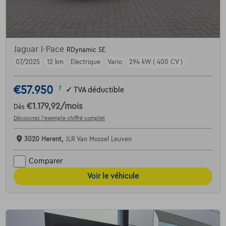
Jaguar I-Pace
RDynamic SE
07/2025
12 km
Electrique
Vario
294 kW ( 400 CV )
€57.950
1
✓
TVA déductible
€1.179,92
/mois
Dès
Découvrez l’exemple chiffré complet
3020 Herent,
JLR Van Mossel Leuven
Comparer
Voir le véhicule