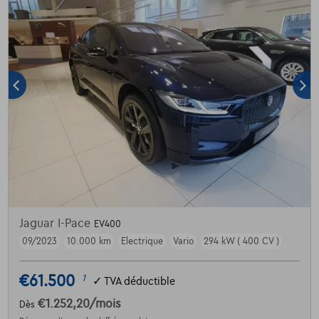
Jaguar I-Pace
EV400
09/2023
10.000 km
Electrique
Vario
294 kW ( 400 CV )
€61.500
1
✓
TVA déductible
€1.252,20
/mois
Dès