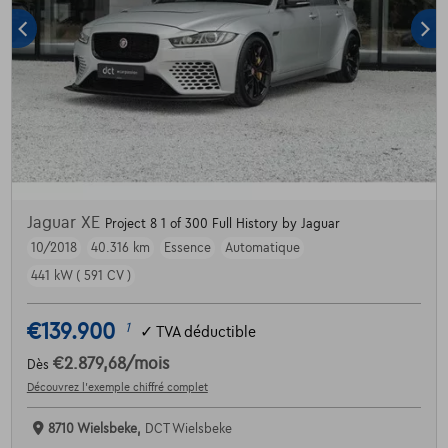
Jaguar XE
Project 8 1 of 300 Full History by Jaguar
10/2018
40.316 km
Essence
Automatique
441 kW ( 591 CV )
€139.900
1
✓
TVA déductible
€2.879,68
/mois
Dès
Découvrez l’exemple chiffré complet
8710 Wielsbeke,
DCT Wielsbeke