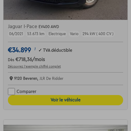
Jaguar I-Pace
EV400 AWD
06/2021
53.673 km
Electrique
Vario
294 kW ( 400 CV )
€34.899
1
✓
TVA déductible
€718,36
/mois
Dès
Découvrez l’exemple chiffré complet
9120 Beveren,
JLR De Ridder
Comparer
Voir le véhicule