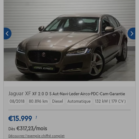
Jaguar XF
XF 2.0 D S Aut-Navi-Leder-Airco-PDC-Cam-Garantie
08/2018
80.896 km
Diesel
Automatique
132 kW ( 179 CV )
€15.999
1
€317,23
/mois
Dès
Découvrez l’exemple chiffré complet