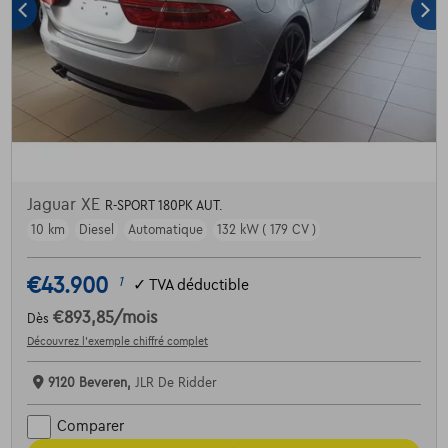
Jaguar XE
R-SPORT 180PK AUT.
10 km
Diesel
Automatique
132 kW ( 179 CV )
€43.900
1
✓
TVA déductible
€893,85
/mois
Dès
Découvrez l’exemple chiffré complet
9120 Beveren,
JLR De Ridder
Comparer