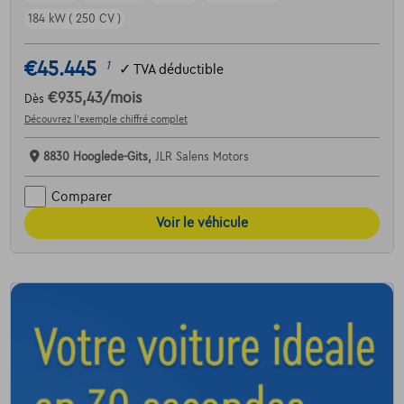
184 kW ( 250 CV )
€45.445
1
✓
TVA déductible
€935,43
/mois
Dès
Découvrez l’exemple chiffré complet
8830 Hooglede-Gits,
JLR Salens Motors
Comparer
Voir le véhicule