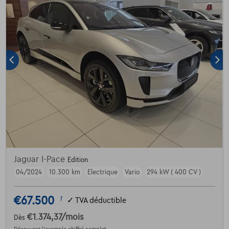
Jaguar I-Pace
Edition
04/2024
10.300 km
Electrique
Vario
294 kW ( 400 CV )
€67.500
1
✓
TVA déductible
€1.374,37
/mois
Dès
Découvrez l’exemple chiffré complet