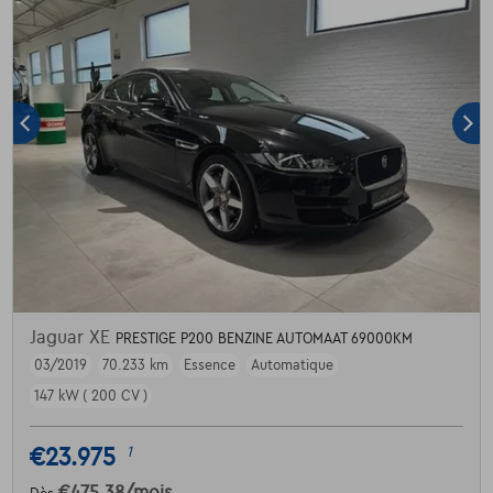
Jaguar XE
PRESTIGE P200 BENZINE AUTOMAAT 69000KM
03/2019
70.233 km
Essence
Automatique
147 kW ( 200 CV )
€23.975
1
€475,38
/mois