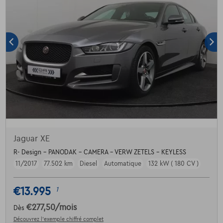
Jaguar XE
R- Design - PANODAK - CAMERA - VERW ZETELS - KEYLESS
11/2017
77.502 km
Diesel
Automatique
132 kW ( 180 CV )
€13.995
1
€277,50
/mois
Dès
Découvrez l’exemple chiffré complet