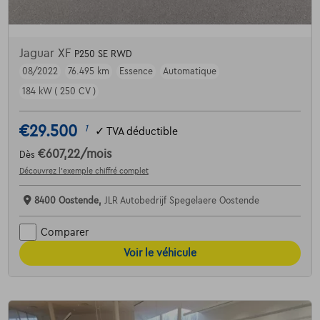
Jaguar XF
P250 SE RWD
08/2022
76.495 km
Essence
Automatique
184 kW ( 250 CV )
€29.500
1
✓
TVA déductible
€607,22
/mois
Dès
Découvrez l’exemple chiffré complet
8400 Oostende,
JLR Autobedrijf Spegelaere Oostende
Comparer
Voir le véhicule