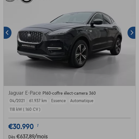
Jaguar E-Pace
P160-coffre élect-camera 360
04/2021
61.937 km
Essence
Automatique
118 kW ( 160 CV )
€30.990
1
€637,89
/mois
Dès