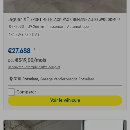
Jaguar XE
SPORT MET BLACK PACK BENZINE AUTO 39000KM!!!!
04/2020
39.266 km
Essence
Automatique
184 kW ( 250 CV )
€27.688
1
€549,00
/mois
Dès
Découvrez l’exemple chiffré complet
3110 Rotselaar,
Garage Vanderborght Rotselaar
Comparer
Voir le véhicule