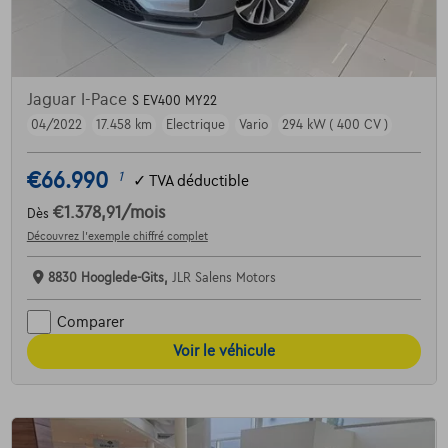
Jaguar I-Pace
S EV400 MY22
04/2022
17.458 km
Electrique
Vario
294 kW ( 400 CV )
€66.990
1
✓
TVA déductible
€1.378,91
/mois
Dès
Découvrez l’exemple chiffré complet
8830 Hooglede-Gits,
JLR Salens Motors
Comparer
Voir le véhicule