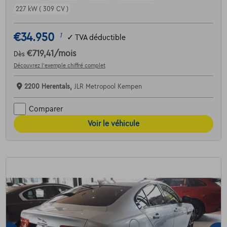
227 kW ( 309 CV )
€34.950
1
✓
TVA déductible
€719,41
/mois
Dès
Découvrez l’exemple chiffré complet
2200 Herentals,
JLR Metropool Kempen
Comparer
Voir le véhicule