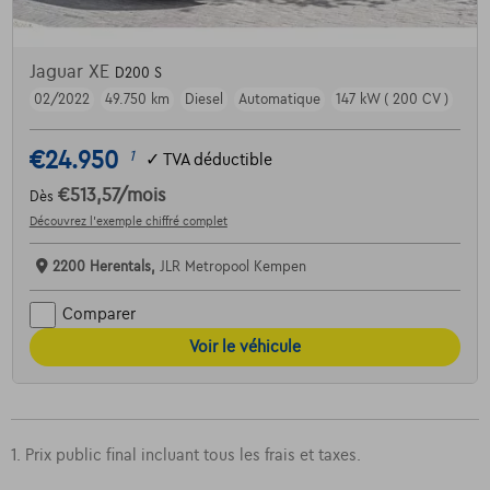
Jaguar XE
D200 S
02/2022
49.750 km
Diesel
Automatique
147 kW ( 200 CV )
€24.950
1
✓
TVA déductible
€513,57
/mois
Dès
Découvrez l’exemple chiffré complet
2200 Herentals,
JLR Metropool Kempen
Comparer
Voir le véhicule
1. Prix public final incluant tous les frais et taxes.