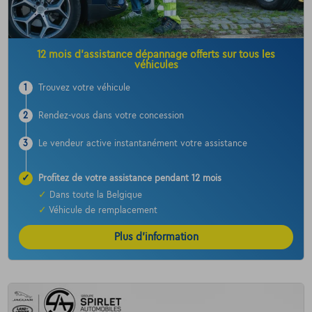
12 mois d’assistance dépannage offerts sur tous les
véhicules
1
Trouvez votre véhicule
2
Rendez-vous dans votre concession
3
Le vendeur active instantanément votre assistance
✓
Profitez de votre assistance pendant 12 mois
✓
Dans toute la Belgique
✓
Véhicule de remplacement
Plus d’information