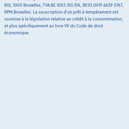
B12, 1000 Bruxelles, TVA BE 1003.765.106, BE93 0019 6639 0767,
€33.490
1
RPM Bruxelles. La souscription d'un prêt à tempérament est
✓
TVA déductible
soumise à la législation relative au crédit à la consommation,
€505,68
/mois
et une dernière mensualité de
Dès
et plus spécifiquement au livre VII du Code de droit
€10.552,68
économique.
Découvrez l’exemple chiffré complet
6530 Thuin,
Le Centre Automobile - Garage Detournay
Comparer
Voir le véhicule