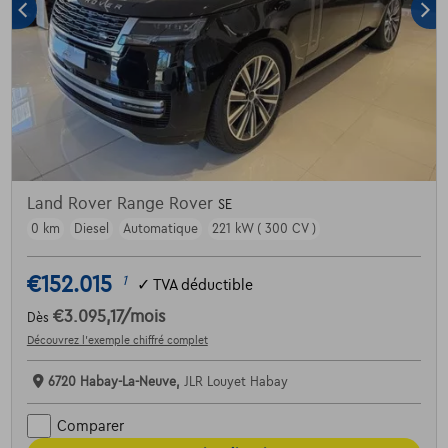
Land Rover Range Rover
SE
0 km
Diesel
Automatique
221 kW ( 300 CV )
€152.015
1
✓
TVA déductible
€3.095,17
/mois
Dès
Découvrez l’exemple chiffré complet
6720 Habay-La-Neuve,
JLR Louyet Habay
Comparer