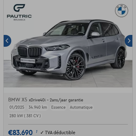
BMW X5
xDrive40i - 2ans/jaar garantie
01/2025
34.940 km
Essence
Automatique
280 kW ( 381 CV )
€83.690
1
✓
TVA déductible