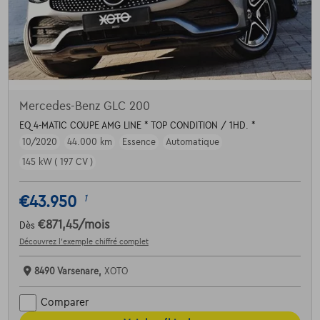
Mercedes-Benz GLC 200
EQ 4-MATIC COUPE AMG LINE * TOP CONDITION / 1HD. *
10/2020
44.000 km
Essence
Automatique
145 kW ( 197 CV )
€43.950
1
€871,45
/mois
Dès
Découvrez l’exemple chiffré complet
8490 Varsenare,
XOTO
Comparer