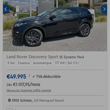
Land Rover Discovery Sport
SE Dynamic Pack
0 km
Essence
Automatique
177 kW ( 241 CV )
€49.995
1
✓
TVA déductible
€1.017,95
/mois
Dès
Découvrez l’exemple chiffré complet
2900 Schoten,
JLR Metropool Noord