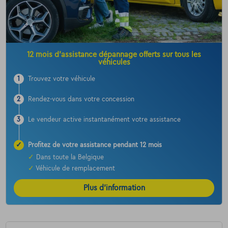
12 mois d’assistance dépannage offerts sur tous les
véhicules
1
Trouvez votre véhicule
2
Rendez-vous dans votre concession
3
Le vendeur active instantanément votre assistance
✓
Profitez de votre assistance pendant 12 mois
✓
Dans toute la Belgique
✓
Véhicule de remplacement
Plus d’information