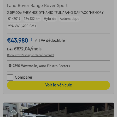
Land Rover Range Rover Sport
2.0P400e PHEV HSE DYNAMIC *FULL*PANO DAK*ACC*MEMORY
01/2019
124.132 km
Hybride
Automatique
294 kW ( 400 CV )
€43.980
1
✓
TVA déductible
€872,04
/mois
Dès
Découvrez l’exemple chiffré complet
2390 Westmalle,
Auto Elektro Peeters
Comparer
Voir le véhicule