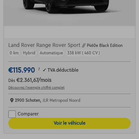
Land Rover Range Rover Sport
// P460e Black Edition
0 km
Hybrid
Automatique
338 kW ( 460 CV )
€115.990
1
✓
TVA déductible
€2.361,67
/mois
Dès
Découvrez l’exemple chiffré complet
2900 Schoten,
JLR Metropool Noord
Comparer
Voir le véhicule