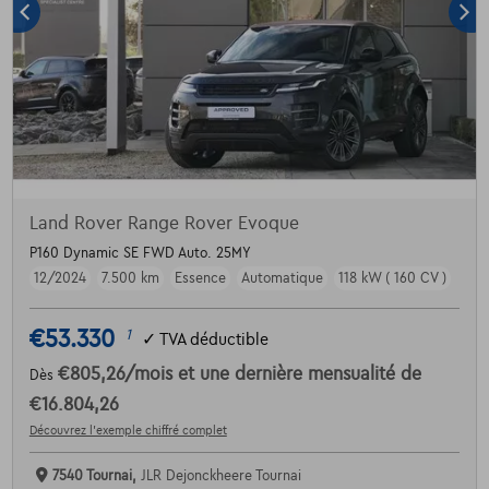
Land Rover Range Rover Evoque
P160 Dynamic SE FWD Auto. 25MY
12/2024
7.500 km
Essence
Automatique
118 kW ( 160 CV )
€53.330
1
✓
TVA déductible
€805,26
/mois
et une dernière mensualité de
Dès
€16.804,26
Découvrez l’exemple chiffré complet
7540 Tournai,
JLR Dejonckheere Tournai