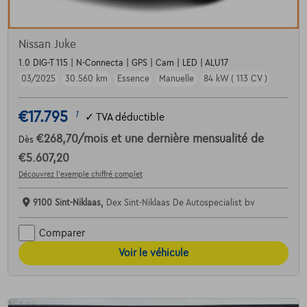
Nissan Juke
1.0 DIG-T 115 | N-Connecta | GPS | Cam | LED | ALU17
03/2025
30.560 km
Essence
Manuelle
84 kW ( 113 CV )
€17.795
1
✓
TVA déductible
€268,70
/mois
et une dernière mensualité de
Dès
€5.607,20
Découvrez l’exemple chiffré complet
9100 Sint-Niklaas,
Dex Sint-Niklaas De Autospecialist bv
Comparer
Voir le véhicule