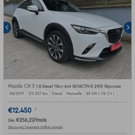
Mazda CX-3
1.8 Diesel 116cv 6vit SKYACTIV-D 2WD Skycruise
08/2019
123.027 km
Diesel
Manuelle
85 kW ( 116 CV )
€12.450
1
€256,27
/mois
Dès
Découvrez l’exemple chiffré complet