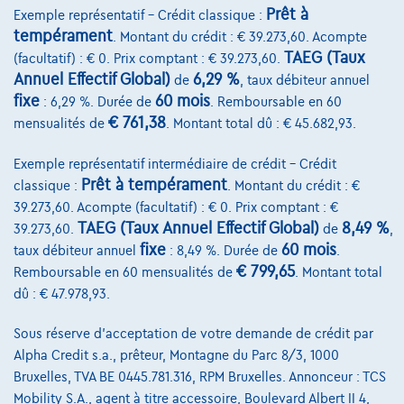
Prêt à
Exemple représentatif – Crédit classique :
tempérament
. Montant du crédit : € 39.273,60. Acompte
TAEG (Taux
(facultatif) : € 0. Prix comptant : € 39.273,60.
Annuel Effectif Global)
6,29 %
de
, taux débiteur annuel
fixe
60 mois
: 6,29 %. Durée de
. Remboursable en 60
€ 761,38
mensualités de
. Montant total dû : € 45.682,93.
Exemple représentatif intermédiaire de crédit – Crédit
Prêt à tempérament
classique :
. Montant du crédit : €
39.273,60. Acompte (facultatif) : € 0. Prix comptant : €
TAEG (Taux Annuel Effectif Global)
8,49 %
39.273,60.
de
,
fixe
60 mois
taux débiteur annuel
: 8,49 %. Durée de
.
€ 799,65
Remboursable en 60 mensualités de
. Montant total
dû : € 47.978,93.
Volkswagen T-Roc
Sous réserve d'acceptation de votre demande de crédit par
T-Roc R-Line Ultimate 1.5 TSI 110 kW (150 ch) 7 vitesses DSG
Alpha Credit s.a., prêteur, Montagne du Parc 8/3, 1000
11/2025
12.000 km
Essence
Automatique
Bruxelles, TVA BE 0445.781.316, RPM Bruxelles. Annonceur : TCS
110 kW ( 148 CV )
Mobility S.A., agent à titre accessoire, Boulevard Albert II 4,