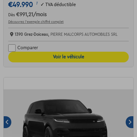
€49.990
1
✓
TVA déductible
€991,21
/mois
Dès
Découvrez l’exemple chiffré complet
1390 Grez-Doiceau,
PIERRE MALCORPS AUTOMOBILES SRL
Comparer
Voir le véhicule