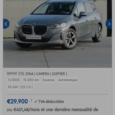
BMW 216
216iA | CAMERA | LEATHER |
11/2025
15.000 km
Essence
Automatique
90 kW ( 122 CV )
€29.900
1
✓
TVA déductible
€451,48
/mois
et une dernière mensualité de
Dès