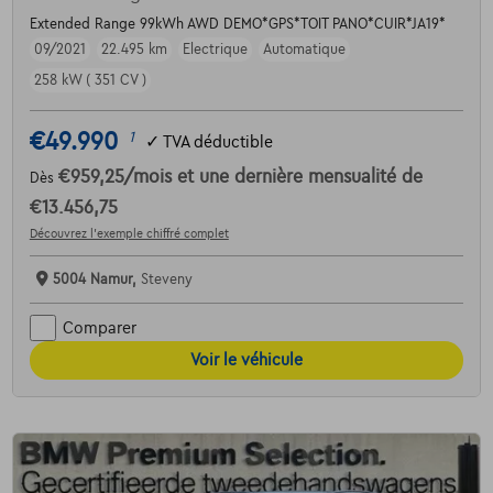
Extended Range 99kWh AWD DEMO*GPS*TOIT PANO*CUIR*JA19*
09/2021
22.495 km
Electrique
Automatique
258 kW ( 351 CV )
€49.990
1
✓
TVA déductible
€959,25
/mois
et une dernière mensualité de
Dès
€13.456,75
Découvrez l’exemple chiffré complet
5004 Namur,
Steveny
Comparer
Voir le véhicule