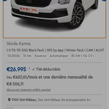
Skoda Kamiq
1.0 TSi 115 DSG Black Pack | GPS by App | Winter Pack | CAM | ALU17
05/2026
10 km
Essence
Automatique
85 kW ( 114 CV )
€26.995
1
✓
TVA déductible
€407,61
/mois
et une dernière mensualité de
Dès
€8.506,11
Découvrez l’exemple chiffré complet
9100 Sint-Niklaas,
Dex Sint-Niklaas De Autospecialist bv