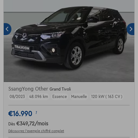
SsangYong Other
Grand Tivoli
08/2023
48.096 km
Essence
Manuelle
120 kW ( 163 CV )
€16.990
1
€349,72
/mois
Dès
Découvrez l’exemple chiffré complet