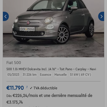
Fiat 500
500 1.0i MHEV Dolcevita Incl. JA 16" - Toit Pano - Carplay - Navi
05/2023
31.226 km
Essence
Manuelle
51 kW ( 69 CV )
€11.790
1
✓
TVA déductible
€226,24
/mois
et une dernière mensualité de
Dès
€3.173,74