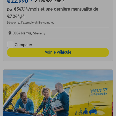
€22.990
1
✓
TVA déductible
€347,14
/mois
et une dernière mensualité de
Dès
€7.244,14
Découvrez l’exemple chiffré complet
5004 Namur,
Steveny
Comparer
Voir le véhicule