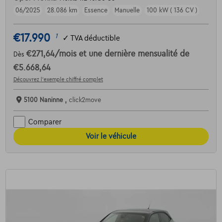
06/2025
28.086 km
Essence
Manuelle
100 kW ( 136 CV )
€17.990
1
✓
TVA déductible
€271,64
/mois
et une dernière mensualité de
Dès
€5.668,64
Découvrez l’exemple chiffré complet
5100 Naninne ,
click2move
Comparer
Voir le véhicule