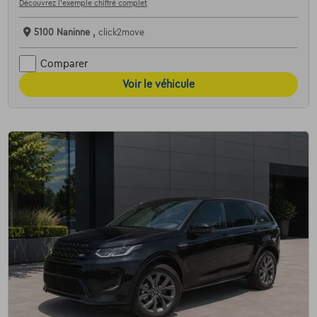
Découvrez l’exemple chiffré complet
5100 Naninne ,
click2move
Comparer
Voir le véhicule