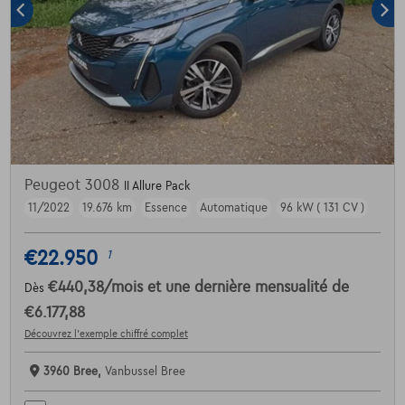
Peugeot 3008
II Allure Pack
11/2022
19.676 km
Essence
Automatique
96 kW ( 131 CV )
€22.950
1
€440,38
/mois
et une dernière mensualité de
Dès
€6.177,88
Découvrez l’exemple chiffré complet
3960 Bree,
Vanbussel Bree