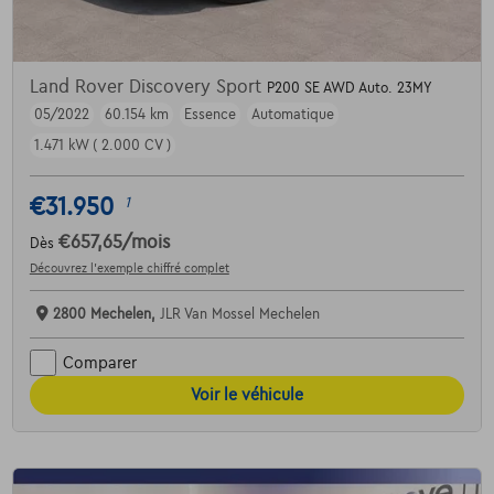
Land Rover Discovery Sport
P200 SE AWD Auto. 23MY
05/2022
60.154 km
Essence
Automatique
1.471 kW ( 2.000 CV )
€31.950
1
€657,65
/mois
Dès
Découvrez l’exemple chiffré complet
2800 Mechelen,
JLR Van Mossel Mechelen
Comparer
Voir le véhicule