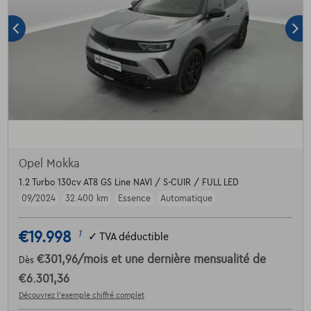
Opel Mokka
1.2 Turbo 130cv AT8 GS Line NAVI / S-CUIR / FULL LED
09/2024
32.400 km
Essence
Automatique
€19.998
1
✓
TVA déductible
€301,96
/mois
et une dernière mensualité de
Dès
€6.301,36
Découvrez l’exemple chiffré complet