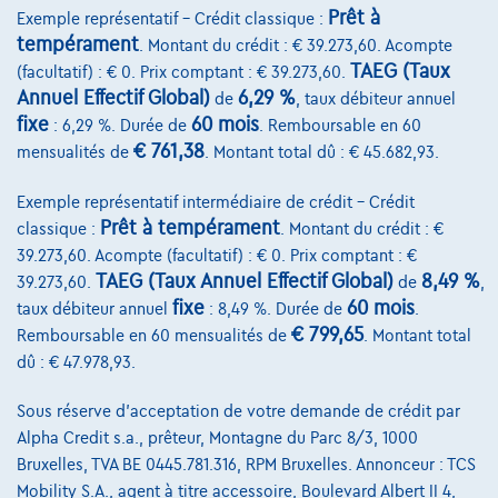
Prêt à
Exemple représentatif – Crédit classique :
tempérament
. Montant du crédit : € 39.273,60. Acompte
TAEG (Taux
(facultatif) : € 0. Prix comptant : € 39.273,60.
NOUVEAU PRIX
Annuel Effectif Global)
6,29 %
de
, taux débiteur annuel
fixe
60 mois
: 6,29 %. Durée de
. Remboursable en 60
€ 761,38
mensualités de
. Montant total dû : € 45.682,93.
Exemple représentatif intermédiaire de crédit – Crédit
Prêt à tempérament
classique :
. Montant du crédit : €
39.273,60. Acompte (facultatif) : € 0. Prix comptant : €
TAEG (Taux Annuel Effectif Global)
8,49 %
39.273,60.
de
,
fixe
60 mois
taux débiteur annuel
: 8,49 %. Durée de
.
€ 799,65
Remboursable en 60 mensualités de
. Montant total
dû : € 47.978,93.
Sous réserve d'acceptation de votre demande de crédit par
Seat Leon
Alpha Credit s.a., prêteur, Montagne du Parc 8/3, 1000
Style | 1.5 tsi 150 cv | carplay | toit ouvrant | camera arr
Bruxelles, TVA BE 0445.781.316, RPM Bruxelles. Annonceur : TCS
07/2025
20.000 km
Essence
Automatique
Mobility S.A., agent à titre accessoire, Boulevard Albert II 4,