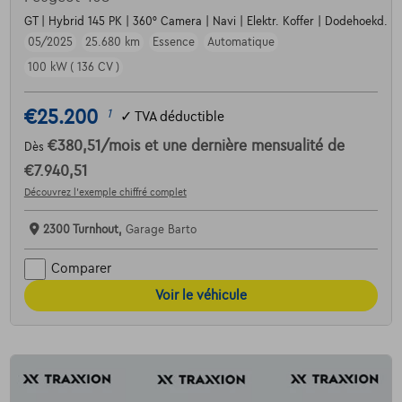
GT | Hybrid 145 PK | 360° Camera | Navi | Elektr. Koffer | Dodehoekd. | 
05/2025
25.680 km
Essence
Automatique
100 kW ( 136 CV )
€25.200
1
✓
TVA déductible
€380,51
/mois
et une dernière mensualité de
Dès
€7.940,51
Découvrez l’exemple chiffré complet
2300 Turnhout,
Garage Barto
Comparer
Voir le véhicule