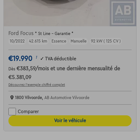
Ford Focus
* St Line - Garantie *
10/2022
42.615 km
Essence
Manuelle
92 kW ( 125 CV )
€19.990
1
✓
TVA déductible
€383,59
/mois
et une dernière mensualité de
Dès
€5.381,09
Découvrez l’exemple chiffré complet
1800 Vilvoorde,
AB Automotive Vilvoorde
Comparer
Voir le véhicule