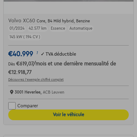
Volvo XC60
Core, B4 Mild hybrid, Benzine
01/2024
42.577 km
Essence
Automatique
145 kW ( 194 CV )
€40.999
1
✓
TVA déductible
€619,07
/mois
et une dernière mensualité de
Dès
€12.918,77
Découvrez l’exemple chiffré complet
3001 Heverlee,
ACB Leuven
Comparer
Voir le véhicule