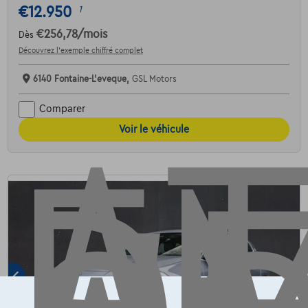
€12.950
1
AT
€256,78
/mois
Dès
Découvrez l’exemple chiffré complet
6140 Fontaine-L'eveque,
GSL Motors
Comparer
Voir le véhicule