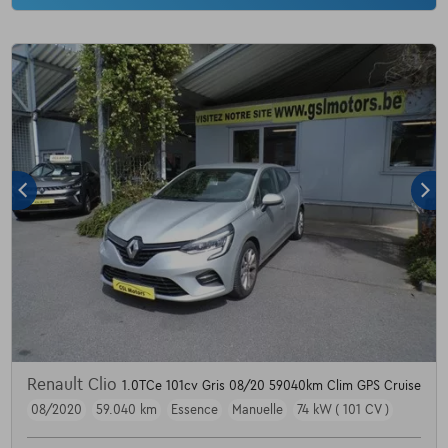
Renault Clio
1.0TCe 101cv Gris 08/20 59040km Clim GPS Cruise
08/2020
59.040 km
Essence
Manuelle
74 kW ( 101 CV )