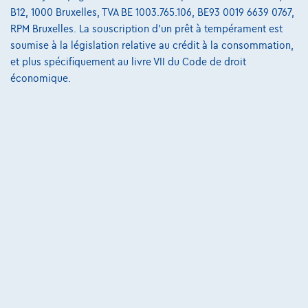
B12, 1000 Bruxelles, TVA BE 1003.765.106, BE93 0019 6639 0767,
110 kW ( 150 CV )
RPM Bruxelles. La souscription d'un prêt à tempérament est
soumise à la législation relative au crédit à la consommation,
€28.590
1
✓
TVA déductible
et plus spécifiquement au livre VII du Code de droit
€441,04
/mois
et une dernière mensualité de
Dès
économique.
€9.018,04
Découvrez l’exemple chiffré complet
Autosphere Center Liège
Comparer
Voir le véhicule