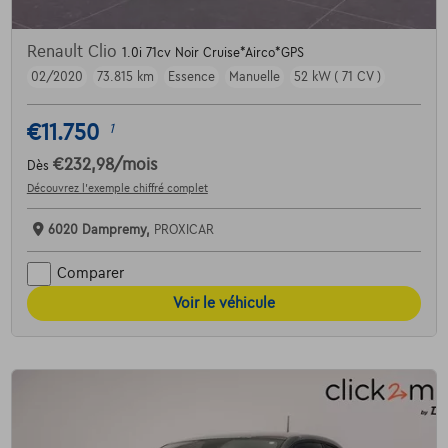
Renault Clio
1.0i 71cv Noir Cruise*Airco*GPS
02/2020
73.815 km
Essence
Manuelle
52 kW ( 71 CV )
€11.750
1
€232,98
/mois
Dès
Découvrez l’exemple chiffré complet
6020 Dampremy,
PROXICAR
Comparer
Voir le véhicule