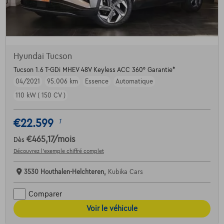
Hyundai Tucson
Tucson 1.6 T-GDi MHEV 48V Keyless ACC 360° Garantie*
04/2021
95.006 km
Essence
Automatique
110 kW ( 150 CV )
€22.599
1
€465,17
/mois
Dès
Découvrez l’exemple chiffré complet
3530 Houthalen-Helchteren,
Kubika Cars
Comparer
Voir le véhicule