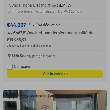
Hyundai Kona Electric
Shine 65kWh EV
5 km
Electrique
Automatique
150 kW ( 204 CV )
€44.227
1
✓
TVA déductible
€667,81
/mois
et une dernière mensualité de
Dès
€13.935,91
Découvrez l’exemple chiffré complet
8520 Kuurne,
garage Moyaert
Comparer
Voir le véhicule