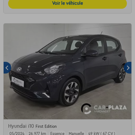
Voir le véhicule
Hyundai i10
First Edition
05/2024
26.977 km
Essence
Manuelle
49 kW ( 67 CV )