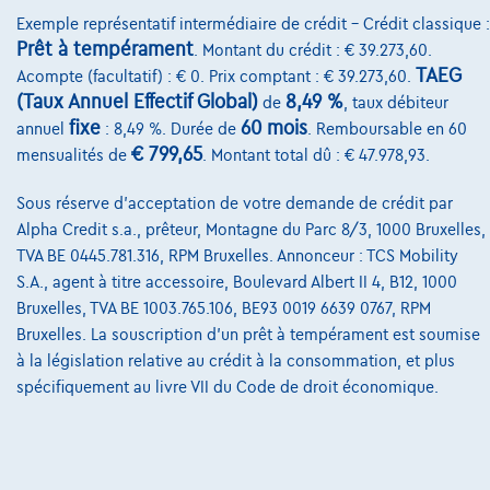
Exemple représentatif intermédiaire de crédit – Crédit classique :
Hyundai Bayon
Twist / DAB / Navigatie / Carplay-Android
Prêt à tempérament
. Montant du crédit : € 39.273,60.
01/2025
8.838 km
Essence
Manuelle
58 kW ( 79 CV )
TAEG
Acompte (facultatif) : € 0. Prix comptant : € 39.273,60.
(Taux Annuel Effectif Global)
8,49 %
de
, taux débiteur
€18.290
1
fixe
60 mois
annuel
: 8,49 %. Durée de
. Remboursable en 60
€276,17
/mois
et une dernière mensualité de
Dès
€ 799,65
mensualités de
. Montant total dû : € 47.978,93.
€5.763,17
Sous réserve d'acceptation de votre demande de crédit par
Découvrez l’exemple chiffré complet
Alpha Credit s.a., prêteur, Montagne du Parc 8/3, 1000 Bruxelles,
8800 Roeselare,
Decocars Roeselare
TVA BE 0445.781.316, RPM Bruxelles. Annonceur : TCS Mobility
S.A., agent à titre accessoire, Boulevard Albert II 4, B12, 1000
Comparer
Bruxelles, TVA BE 1003.765.106, BE93 0019 6639 0767, RPM
Voir le véhicule
Bruxelles. La souscription d'un prêt à tempérament est soumise
à la législation relative au crédit à la consommation, et plus
spécifiquement au livre VII du Code de droit économique.