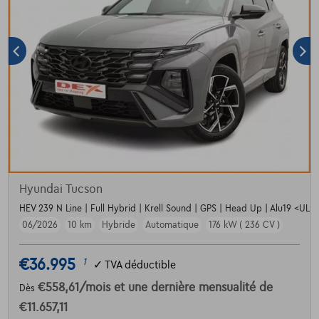
Hyundai Tucson
HEV 239 N Line | Full Hybrid | Krell Sound | GPS | Head Up | Alu19 <UL> <
06/2026
10 km
Hybride
Automatique
176 kW ( 236 CV )
€36.995
1
✓
TVA déductible
€558,61
/mois
et une dernière mensualité de
Dès
€11.657,11