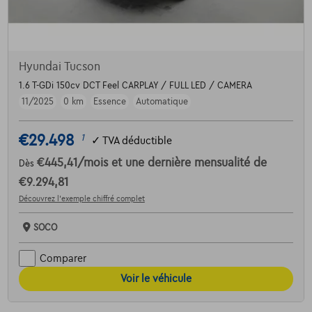
Hyundai Tucson
1.6 T-GDi 150cv DCT Feel CARPLAY / FULL LED / CAMERA
11/2025
0 km
Essence
Automatique
€29.498
1
✓
TVA déductible
€445,41
/mois
et une dernière mensualité de
Dès
€9.294,81
Découvrez l’exemple chiffré complet
SOCO
Comparer
Voir le véhicule