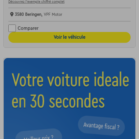
Découvrez l’exemple chiffré complet
3580 Beringen,
VPF Motor
Comparer
Voir le véhicule