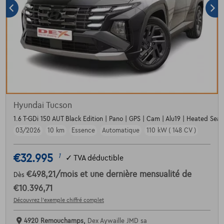
Hyundai Tucson
1.6 T-GDi 150 AUT Black Edition | Pano | GPS | Cam | Alu19 | Heated Sea
03/2026
10 km
Essence
Automatique
110 kW ( 148 CV )
€32.995
1
✓
TVA déductible
€498,21
/mois
et une dernière mensualité de
Dès
€10.396,71
Découvrez l’exemple chiffré complet
4920 Remouchamps,
Dex Aywaille JMD sa