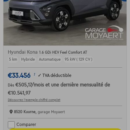
Hyundai Kona
1.6 GDi HEV Feel Comfort AT
5 km
Hybride
Automatique
95 kW ( 129 CV )
€33.456
1
✓
TVA déductible
€505,17
/mois
et une dernière mensualité de
Dès
€10.541,97
Découvrez l’exemple chiffré complet
8520 Kuurne,
garage Moyaert
Comparer