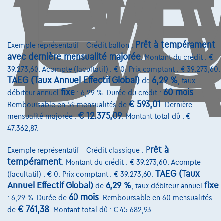
D
L'
Comparer
Voir le véhicule
Prêt à tempérament
Exemple représentatif – Crédit ballon :
avec dernière mensualité majorée
. Montant du crédit : €
39.273,60. Acompte (facultatif) : € 0. Prix comptant : € 39.273,60.
TAEG (Taux Annuel Effectif Global)
6,29 %
de
, taux
fixe
60 mois
débiteur annuel
: 6,29 %. Durée du crédit :
.
€ 593,01
Remboursable en 59 mensualités de
. Dernière
€ 12.375,09
mensualité majorée :
. Montant total dû : €
47.362,87.
Prêt à
Exemple représentatif – Crédit classique :
tempérament
. Montant du crédit : € 39.273,60. Acompte
TAEG (Taux
(facultatif) : € 0. Prix comptant : € 39.273,60.
Annuel Effectif Global)
6,29 %
fixe
de
, taux débiteur annuel
60 mois
: 6,29 %. Durée de
. Remboursable en 60 mensualités
€ 761,38
de
. Montant total dû : € 45.682,93.