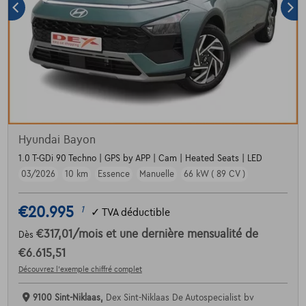
Hyundai Bayon
1.0 T-GDi 90 Techno | GPS by APP | Cam | Heated Seats | LED
03/2026
10 km
Essence
Manuelle
66 kW ( 89 CV )
€20.995
1
✓
TVA déductible
€317,01
/mois
et une dernière mensualité de
Dès
€6.615,51
Découvrez l’exemple chiffré complet
9100 Sint-Niklaas,
Dex Sint-Niklaas De Autospecialist bv