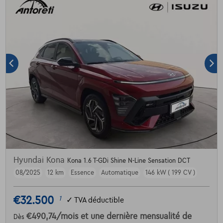
Hyundai Kona
Kona 1.6 T-GDi Shine N-Line Sensation DCT
08/2025
12 km
Essence
Automatique
146 kW ( 199 CV )
€32.500
1
✓
TVA déductible
€490,74
/mois
et une dernière mensualité de
Dès