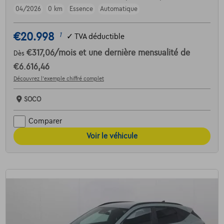
04/2026
0 km
Essence
Automatique
€20.998
1
✓
TVA déductible
€317,06
/mois
et une dernière mensualité de
Dès
€6.616,46
Découvrez l’exemple chiffré complet
SOCO
Comparer
Voir le véhicule