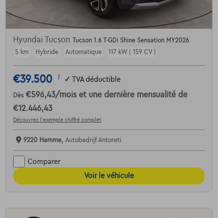
Hyundai Tucson
Tucson 1.6 T-GDi Shine Sensation MY2026
5 km
Hybride
Automatique
117 kW ( 159 CV )
€39.500
1
✓
TVA déductible
€596,43
/mois
et une dernière mensualité de
Dès
€12.446,43
Découvrez l’exemple chiffré complet
9220 Hamme,
Autobedrijf Antoreti
Comparer
Voir le véhicule