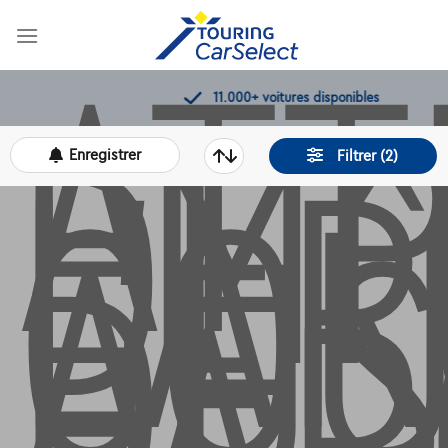
ATT
Skip
EM
to
DE
content
L’A
11.000+
voitures disponibles
COÛ
AUS
Enregistrer
Filtrer (2)
DE
L’A