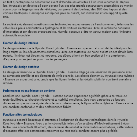
en tant qu'entreprise de construction avant d'étendre ses activités à l'industrie automobile. Depuis
lors, Hyundai s'est développé pour devenir l'un des plus grands constructeurs automobiles au monde,
connu pour sa large gamme de véhicules, comprenant des berlines, des SUV, des hayons et des
voitures électriques. L'entreprise est réputée pour sa qualité, son innovation et son rapport qualité-
prix.
La société a également investi dans des technologies respectueuses de l'environnement, telles que les
véhicules à pile à combustible à hydrogène et les voitures électriques. Avec sa recherche constante
d'innovation et son design avant-gardiste, Hyundai continue d'être un acteur majeur dans l'industrie
automobile mondiale.
Examen du design intérieur
Le design intérieur de la Hyundai Kona Hybride - Essence est spacieux et confortable, idéal pour les
longs trajets ou les déplacements quotidiens. Avec des matériaux de haute qualité et des détails bien
pensés, l'intérieur est élégant et moderne. Les sièges offrent un bon soutien et il y a amplement
d'espace pour les jambes pour tous les passagers.
Examen du design extérieur
Le design extérieur de la Hyundai Kona Hybride - Essence dégage une sensation de puissance avec
sa carrosserie profilée et ses éléments de style avancés. Les phares donnent au Hyundai Kona Hybride
- Essence un aspect robuste, tandis que les lignes fluides et les détails subtils lui confèrent une allure
raffinée.
Performances et expérience de conduite
Conduire une Hyundai Kona Hybride - Essence est une expérience agréable grâce à sa tenue de
route équilibrée, sa direction réactive et sa stabilité excellente. Que vous parcouriez de longues
distances ou que vous naviguiez dans le trafic urbain dense, la Hyundai Kona Hybride - Essence offre
une conduite confortable et des performances fiables.
Fonctionnalités technologiques
Hyundai a accordé beaucoup d'attention à l'intégration de diverses technologies dans la Hyundai
Kona Hybride - Essence. Avec des fonctionnalités telles qu'un système d'infodivertissement à écran
tactile, une connectivité Bluetooth, des caméras de recul et la climatisation automatique, cette voiture
d'occasion offre des commodités modernes qui rendent la conduite encore plus agréable.