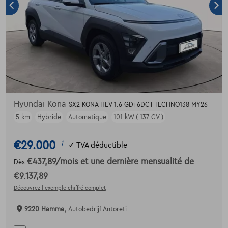
Hyundai Kona
SX2 KONA HEV 1.6 GDi 6DCT TECHNO138 MY26
5 km
Hybride
Automatique
101 kW ( 137 CV )
€29.000
1
✓
TVA déductible
€437,89
/mois
et une dernière mensualité de
Dès
€9.137,89
Découvrez l’exemple chiffré complet
9220 Hamme,
Autobedrijf Antoreti