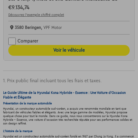
€9.134,74
Découvrez l’exemple chiffré complet
3580 Beringen,
VPF Motor
Comparer
Voir le véhicule
1. Prix public final incluant tous les frais et taxes.
Le Guide Ultime de la Hyundai Kona Hybride - Essence : Une Voiture d'Occasion
Fiable et Élégante
Présentation de la marque automobile
Hyundai, un constructeur automobile sud-coréen, a acquis une renommée mondiale en tant que
fabricant de véhicules fiables et élégants. Avec une large gamme de modèles, Hyundai propose
quelque chose pour tout le monde. Dans ce guide, nous nous concentrerons sur la Hyundai Kona
Hybride - Essence, une voiture d'occasion très recherchée réputée pour ses performances solides et
son design raffiné.
L'histoire de la marque
Hyundai est un constructeur automobile sud-coréen fondé en 1967 par Chung Ju-Yung. Il a commencé