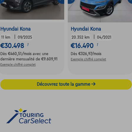
Hyundai Kona
Hyundai Kona
|
|
11 km
09/2025
20.352 km
04/2021
€30.498
€16.490
1
1
Dès
€460,51
/mois
avec une
Dès
€326,97
/mois
dernière mensualité de
€9.609,91
Exemple chiffré complet
Exemple chiffré complet
Découvrez toute la gamme