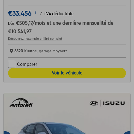
€33.456
1
✓
TVA déductible
€505,17
/mois
et une dernière mensualité de
Dès
€10.541,97
Découvrez l’exemple chiffré complet
8520 Kuurne,
garage Moyaert
Comparer
Voir le véhicule