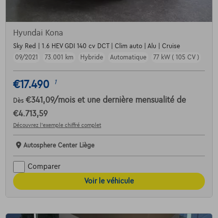
Hyundai Kona
Sky Red | 1.6 HEV GDI 140 cv DCT | Clim auto | Alu | Cruise
09/2021
73.001 km
Hybride
Automatique
77 kW ( 105 CV )
€17.490
1
€341,09
/mois
et une dernière mensualité de
Dès
€4.713,59
Découvrez l’exemple chiffré complet
Autosphere Center Liège
Comparer
Voir le véhicule