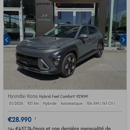
Hyundai Kona
Hybrid Feel Comfort! 921KM!
01/2026
921 km
Hybride
Automatique
104 kW ( 141 CV )
€28.990
1
€437,74
/mois
et une dernière mensualité de
Dès