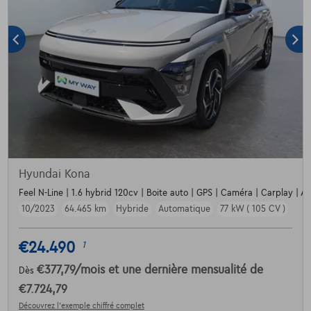
Hyundai Kona
Feel N-Line | 1.6 hybrid 120cv | Boite auto | GPS | Caméra | Carplay | A
10/2023
64.465 km
Hybride
Automatique
77 kW ( 105 CV )
€24.490
1
€377,79
/mois
et une dernière mensualité de
Dès
€7.724,79
Découvrez l’exemple chiffré complet