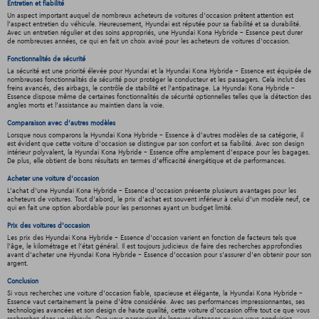
Entretien et fiabilité
Un aspect important auquel de nombreux acheteurs de voitures d'occasion prêtent attention est
l'aspect entretien du véhicule. Heureusement, Hyundai est réputée pour sa fiabilité et sa durabilité.
Avec un entretien régulier et des soins appropriés, une Hyundai Kona Hybride - Essence peut durer
de nombreuses années, ce qui en fait un choix avisé pour les acheteurs de voitures d'occasion.
Fonctionnalités de sécurité
La sécurité est une priorité élevée pour Hyundai et la Hyundai Kona Hybride - Essence est équipée de
nombreuses fonctionnalités de sécurité pour protéger le conducteur et les passagers. Cela inclut des
freins avancés, des airbags, le contrôle de stabilité et l'antipatinage. La Hyundai Kona Hybride -
Essence dispose même de certaines fonctionnalités de sécurité optionnelles telles que la détection des
angles morts et l'assistance au maintien dans la voie.
Comparaison avec d'autres modèles
Lorsque nous comparons la Hyundai Kona Hybride - Essence à d'autres modèles de sa catégorie, il
est évident que cette voiture d'occasion se distingue par son confort et sa fiabilité. Avec son design
intérieur polyvalent, la Hyundai Kona Hybride - Essence offre amplement d'espace pour les bagages.
De plus, elle obtient de bons résultats en termes d'efficacité énergétique et de performances.
Acheter une voiture d'occasion
L'achat d'une Hyundai Kona Hybride - Essence d'occasion présente plusieurs avantages pour les
acheteurs de voitures. Tout d'abord, le prix d'achat est souvent inférieur à celui d'un modèle neuf, ce
qui en fait une option abordable pour les personnes ayant un budget limité.
Prix des voitures d'occasion
Les prix des Hyundai Kona Hybride - Essence d'occasion varient en fonction de facteurs tels que
l'âge, le kilométrage et l'état général. Il est toujours judicieux de faire des recherches approfondies
avant d'acheter une Hyundai Kona Hybride - Essence d'occasion pour s'assurer d'en obtenir pour son
argent.
Conclusion
Si vous recherchez une voiture d'occasion fiable, spacieuse et élégante, la Hyundai Kona Hybride -
Essence vaut certainement la peine d'être considérée. Avec ses performances impressionnantes, ses
technologies avancées et son design de haute qualité, cette voiture d'occasion offre tout ce que vous
recherchez dans un véhicule. Que vous parcouriez de longues distances ou que vous conduisiez