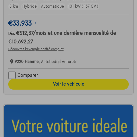
5 km
Hybride
Automatique
101 kW ( 137 CV )
€33.933
1
€512,37
/mois
et une dernière mensualité de
Dès
€10.692,27
Découvrez l’exemple chiffré complet
9220 Hamme,
Autobedrijf Antoreti
Comparer
Voir le véhicule