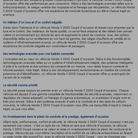
essence réactifs aux puissants groupes motopropulseurs hybrides, le véhicula Honda S 2000 Coupé
d'occasion offre des performances sans compromis. Grâce à des technologies avancées telles que la
turbocompression, le calage variable des soupapes et le freinage par récupération, un véhicula Honda
S 2000 Coupé d'occasion offre une expérience de conduite dynamique qui élève chaque trajet en
aventure.
Un intérieur d’un luxe et d’un confort inégalés
Entrez dans l'habitacle d'un véhicula Honda S 2000 Coupé d'occasion et laissez-vous emporter par le
luxe et le confort. Des matériaux de haute qualité, un savoir-faire artisanal et des détails bien pensés
créent un environnement qui stimule les sens et augmente le plaisir de conduire. Avec des options
disponibles telles qu'un revêtement en cuir haut de gamme, des sièges chauffants et ventilés et un
système d'infodivertissement avancé, un véhicula Honda S 2000 Coupé d'occasion offre une
expérience de conduite inégalée aux conducteurs et passagers.
Des technologies avancées pour une balade connectée
L'innovation est au cœur du véhicula Honda S 2000 Coupé d'occasion. Grâce à des fonctionnalités
technologiques avancées telles qu'un système d'infodivertissement intégré, des systèmes intelligents
d'aide à la conduite et des solutions de connectivité sur mesure, vous restez toujours connecté et
informé pendant votre trajet. Grâce à des développements révolutionnaires en matière de conduite
autonome et d'électrification, un véhicula Honda S 2000 Coupé d'occasion offre un avant-goût de
l'avenir de la mobilité.
La sécurité comme priorité
La sécurité passe toujours en premier avec un véhicula Honda S 2000 Coupé d'occasion. Chaque
véhicule est équipé d'une gamme complète de fonctionnalités de sécurité avancées, notamment un
régulateur de vitesse adaptatif, un freinage d'urgence automatique, un avertisseur d'angle mort et
bien plus encore. Grâce à des systèmes avancés d'aide à la conduite et à des tests de collision
innovants, le véhicula Honda S 2000 Coupé d'occasion vous offre une tranquillité d'esprit à chaque
trajet, où que vous alliez.
Un investissement dans le plaisir de conduite et le prestige, également d'occasion
Alliant style, performances, confort et sécurité, le véhicula Honda S 2000 Coupé d'occasion n'est pas
seulement une voiture : c'est un style de vie. Même en tant que véhicule d'occasion, le véhicula
Honda S 2000 Coupé conserve sa valeur et reste un investissement dans le plaisir de conduire et le
prestige. Découvrez par vous-même l'excitation et le confort de ce véhicule extraordinaire en faisant
un essai routier dès aujourd'hui. Avec le véhicula Honda S 2000 Coupé , vous ne choisissez pas