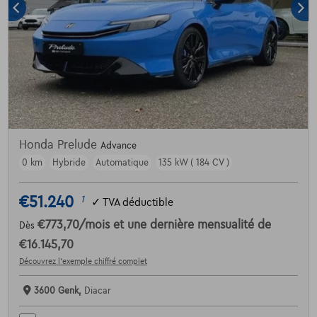
Honda Prelude
Advance
0 km
Hybride
Automatique
135 kW ( 184 CV )
€51.240
1
✓
TVA déductible
€773,70
/mois
et une dernière mensualité de
Dès
€16.145,70
Découvrez l’exemple chiffré complet
3600 Genk,
Diacar