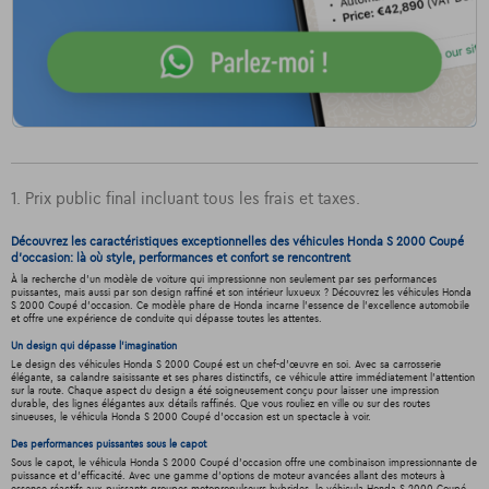
1. Prix public final incluant tous les frais et taxes.
Découvrez les caractéristiques exceptionnelles des véhicules Honda S 2000 Coupé
d'occasion: là où style, performances et confort se rencontrent
À la recherche d'un modèle de voiture qui impressionne non seulement par ses performances
puissantes, mais aussi par son design raffiné et son intérieur luxueux ? Découvrez les véhicules Honda
S 2000 Coupé d'occasion. Ce modèle phare de Honda incarne l'essence de l'excellence automobile
et offre une expérience de conduite qui dépasse toutes les attentes.
Un design qui dépasse l'imagination
Le design des véhicules Honda S 2000 Coupé est un chef-d'œuvre en soi. Avec sa carrosserie
élégante, sa calandre saisissante et ses phares distinctifs, ce véhicule attire immédiatement l'attention
sur la route. Chaque aspect du design a été soigneusement conçu pour laisser une impression
durable, des lignes élégantes aux détails raffinés. Que vous rouliez en ville ou sur des routes
sinueuses, le véhicula Honda S 2000 Coupé d'occasion est un spectacle à voir.
Des performances puissantes sous le capot
Sous le capot, le véhicula Honda S 2000 Coupé d'occasion offre une combinaison impressionnante de
puissance et d'efficacité. Avec une gamme d'options de moteur avancées allant des moteurs à