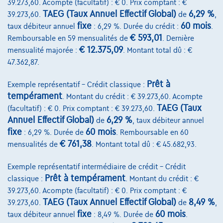
39.273,60. Acompte (facultatif) : € 0. Prix comptant : €
Qui nous sommes
TAEG (Taux Annuel Effectif Global)
6,29 %
39.273,60.
de
,
fixe
60 mois
taux débiteur annuel
: 6,29 %. Durée du crédit :
.
Charte de qualité
€ 593,01
Remboursable en 59 mensualités de
. Dernière
Nos dealers
€ 12.375,09
mensualité majorée :
. Montant total dû : €
47.362,87.
Nos partenaires
Prêt à
Notre équipe
Exemple représentatif – Crédit classique :
tempérament
. Montant du crédit : € 39.273,60. Acompte
Contact
TAEG (Taux
(facultatif) : € 0. Prix comptant : € 39.273,60.
Annuel Effectif Global)
6,29 %
de
, taux débiteur annuel
fixe
60 mois
: 6,29 %. Durée de
. Remboursable en 60
€ 761,38
mensualités de
. Montant total dû : € 45.682,93.
@2024 TCS Mobility SA/NV Copyright
Exemple représentatif intermédiaire de crédit – Crédit
Conditions Générales
Prêt à tempérament
classique :
. Montant du crédit : €
Conditions d'assistance
39.273,60. Acompte (facultatif) : € 0. Prix comptant : €
TAEG (Taux Annuel Effectif Global)
8,49 %
39.273,60.
de
,
Protection Des Données
fixe
60 mois
taux débiteur annuel
: 8,49 %. Durée de
.