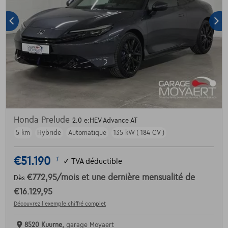
Honda Prelude
2.0 e:HEV Advance AT
5 km
Hybride
Automatique
135 kW ( 184 CV )
€51.190
1
✓
TVA déductible
€772,95
/mois
et une dernière mensualité de
Dès
€16.129,95
Découvrez l’exemple chiffré complet
8520 Kuurne,
garage Moyaert