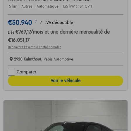
5 km
Autres
Automatique
135 kW ( 184 CV )
€50.940
1
✓
TVA déductible
€769,17
/mois
et une dernière mensualité de
Dès
€16.051,17
Découvrez l’exemple chiffré complet
2920 Kalmthout,
Vabis Automotive
Comparer
Voir le véhicule