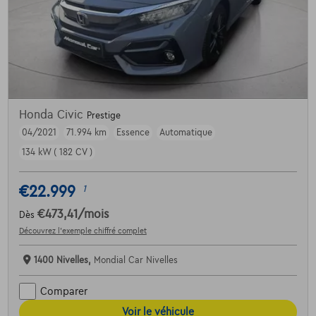
Honda Civic
Prestige
04/2021
71.994 km
Essence
Automatique
134 kW ( 182 CV )
€22.999
1
€473,41
/mois
Dès
Découvrez l’exemple chiffré complet
1400 Nivelles,
Mondial Car Nivelles
Comparer
Voir le véhicule