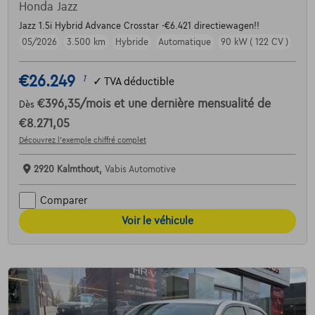
Honda Jazz
Jazz 1.5i Hybrid Advance Crosstar -€6.421 directiewagen!!
05/2026
3.500 km
Hybride
Automatique
90 kW ( 122 CV )
€26.249
1
✓
TVA déductible
€396,35
/mois
et une dernière mensualité de
Dès
€8.271,05
Découvrez l’exemple chiffré complet
2920 Kalmthout,
Vabis Automotive
Comparer
Voir le véhicule