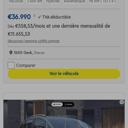
06/2026
1.500 km
Hybride
Automatique
96 kW ( 131 CV )
€36.990
1
✓
TVA déductible
€558,53
/mois
et une dernière mensualité de
Dès
€11.655,53
Découvrez l’exemple chiffré complet
3600 Genk,
Diacar
Comparer
Voir le véhicule