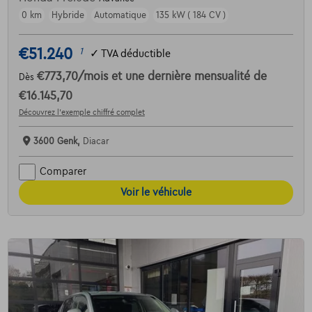
0 km
Hybride
Automatique
135 kW ( 184 CV )
€51.240
1
✓
TVA déductible
€773,70
/mois
et une dernière mensualité de
Dès
€16.145,70
Découvrez l’exemple chiffré complet
3600 Genk,
Diacar
Comparer
Voir le véhicule