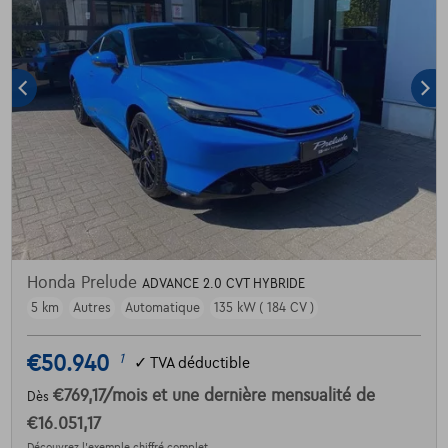
Honda Prelude
ADVANCE 2.0 CVT HYBRIDE
5 km
Autres
Automatique
135 kW ( 184 CV )
€50.940
1
✓
TVA déductible
€769,17
/mois
et une dernière mensualité de
Dès
€16.051,17
Découvrez l’exemple chiffré complet