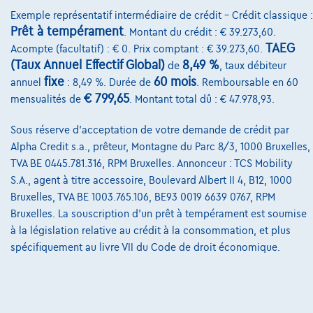
€287,31
/mois
Dès
Exemple représentatif intermédiaire de crédit – Crédit classique :
Découvrez l’exemple chiffré complet
Prêt à tempérament
. Montant du crédit : € 39.273,60.
TAEG
Acompte (facultatif) : € 0. Prix comptant : € 39.273,60.
8520 Kuurne,
garage Moyaert
(Taux Annuel Effectif Global)
8,49 %
de
, taux débiteur
fixe
60 mois
Comparer
annuel
: 8,49 %. Durée de
. Remboursable en 60
€ 799,65
mensualités de
. Montant total dû : € 47.978,93.
Voir le véhicule
Sous réserve d'acceptation de votre demande de crédit par
Alpha Credit s.a., prêteur, Montagne du Parc 8/3, 1000 Bruxelles,
TVA BE 0445.781.316, RPM Bruxelles. Annonceur : TCS Mobility
S.A., agent à titre accessoire, Boulevard Albert II 4, B12, 1000
Bruxelles, TVA BE 1003.765.106, BE93 0019 6639 0767, RPM
Bruxelles. La souscription d'un prêt à tempérament est soumise
à la législation relative au crédit à la consommation, et plus
spécifiquement au livre VII du Code de droit économique.