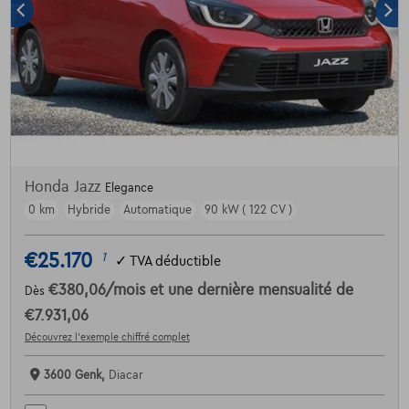
Honda Jazz
Elegance
0 km
Hybride
Automatique
90 kW ( 122 CV )
€25.170
1
✓
TVA déductible
€380,06
/mois
et une dernière mensualité de
Dès
€7.931,06
Découvrez l’exemple chiffré complet
3600 Genk,
Diacar