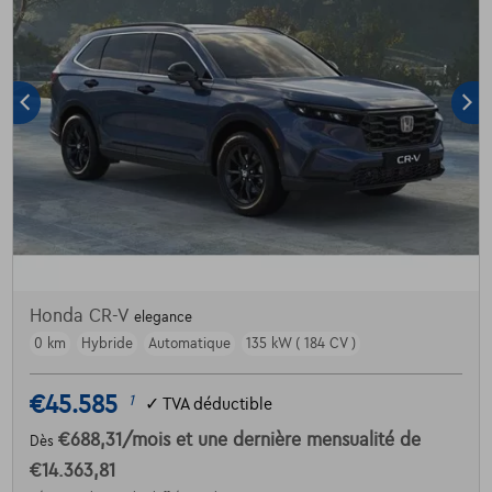
Honda CR-V
elegance
0 km
Hybride
Automatique
135 kW ( 184 CV )
€45.585
1
✓
TVA déductible
€688,31
/mois
et une dernière mensualité de
Dès
€14.363,81