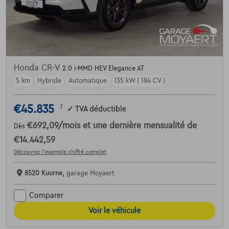
Honda CR-V
2.0 i-MMD HEV Elegance AT
5 km
Hybride
Automatique
135 kW ( 184 CV )
€45.835
1
✓
TVA déductible
€692,09
/mois
et une dernière mensualité de
Dès
€14.442,59
Découvrez l’exemple chiffré complet
8520 Kuurne,
garage Moyaert
Comparer
Voir le véhicule