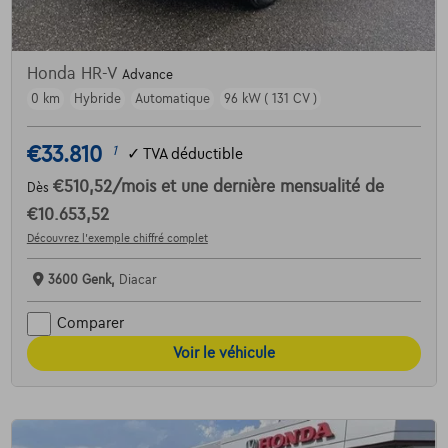
Honda HR-V
Advance
0 km
Hybride
Automatique
96 kW ( 131 CV )
€33.810
1
✓
TVA déductible
€510,52
/mois
et une dernière mensualité de
Dès
€10.653,52
Découvrez l’exemple chiffré complet
3600 Genk,
Diacar
Comparer
Voir le véhicule