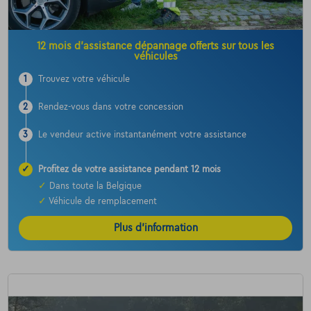
12 mois d’assistance dépannage offerts sur tous les
véhicules
1
Trouvez votre véhicule
2
Rendez-vous dans votre concession
3
Le vendeur active instantanément votre assistance
✓
Profitez de votre assistance pendant 12 mois
✓
Dans toute la Belgique
✓
Véhicule de remplacement
Plus d’information