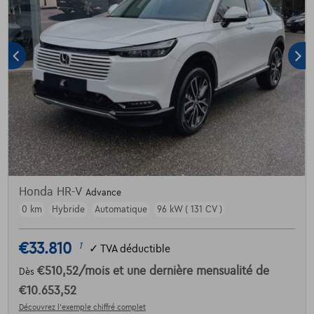
Honda HR-V
Advance
0 km
Hybride
Automatique
96 kW ( 131 CV )
€33.810
1
✓
TVA déductible
€510,52
/mois
et une dernière mensualité de
Dès
€10.653,52
Découvrez l’exemple chiffré complet