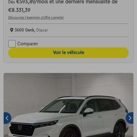
€593,89
/mois
et une dernière mensualité de
Dès
€8.331,39
Découvrez l’exemple chiffré complet
3600 Genk,
Diacar
Comparer
Voir le véhicule