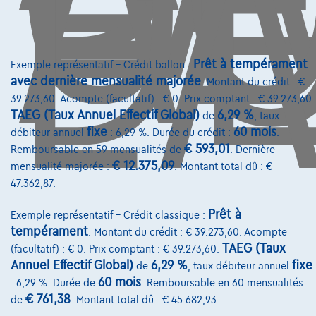
D
L'
Prêt à tempérament
Exemple représentatif – Crédit ballon :
avec dernière mensualité majorée
. Montant du crédit : €
39.273,60. Acompte (facultatif) : € 0. Prix comptant : € 39.273,60.
TAEG (Taux Annuel Effectif Global)
6,29 %
de
, taux
fixe
60 mois
débiteur annuel
: 6,29 %. Durée du crédit :
.
€ 593,01
Remboursable en 59 mensualités de
. Dernière
€ 12.375,09
mensualité majorée :
. Montant total dû : €
47.362,87.
Prêt à
Exemple représentatif – Crédit classique :
tempérament
. Montant du crédit : € 39.273,60. Acompte
Honda HR-V
1.5 i-VTEC ELEGANCE
TAEG (Taux
(facultatif) : € 0. Prix comptant : € 39.273,60.
05/2018
70.357 km
Essence
Manuelle
96 kW ( 130 CV )
Annuel Effectif Global)
6,29 %
fixe
de
, taux débiteur annuel
60 mois
: 6,29 %. Durée de
. Remboursable en 60 mensualités
€14.490
1
€ 761,38
de
. Montant total dû : € 45.682,93.