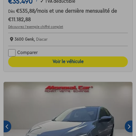
€35.490
1
✓
TVA déductible
€535,88
/mois
et une dernière mensualité de
Dès
€11.182,88
Découvrez l’exemple chiffré complet
3600 Genk,
Diacar
Comparer
Voir le véhicule