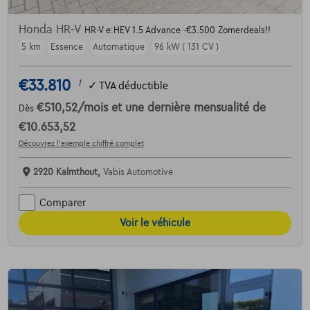
Honda HR-V
HR-V e:HEV 1.5 Advance -€3.500 Zomerdeals!!
5 km
Essence
Automatique
96 kW ( 131 CV )
€33.810
1
✓
TVA déductible
€510,52
/mois
et une dernière mensualité de
Dès
€10.653,52
Découvrez l’exemple chiffré complet
2920 Kalmthout,
Vabis Automotive
Comparer
Voir le véhicule