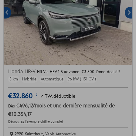
Honda HR-V
HR-V e:HEV 1.5 Advance -€3.500 Zomerdeals!!!
5 km
Hybride
Automatique
96 kW ( 131 CV )
€32.860
1
✓
TVA déductible
€496,17
/mois
et une dernière mensualité de
Dès
€10.354,17
Découvrez l’exemple chiffré complet
2920 Kalmthout,
Vabis Automotive