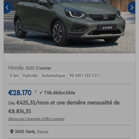
Honda Jazz
Crosstar
0 km
Hybride
Automatique
90 kW ( 122 CV )
€28.170
1
✓
TVA déductible
€425,35
/mois
et une dernière mensualité de
Dès
€8.876,35
Découvrez l’exemple chiffré complet
3600 Genk,
Diacar