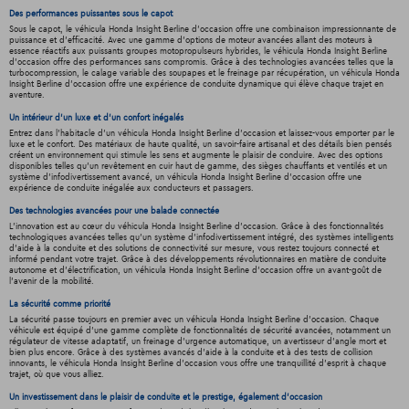
Des performances puissantes sous le capot
Sous le capot, le véhicula Honda Insight Berline d'occasion offre une combinaison impressionnante de
puissance et d'efficacité. Avec une gamme d'options de moteur avancées allant des moteurs à
essence réactifs aux puissants groupes motopropulseurs hybrides, le véhicula Honda Insight Berline
d'occasion offre des performances sans compromis. Grâce à des technologies avancées telles que la
turbocompression, le calage variable des soupapes et le freinage par récupération, un véhicula Honda
Insight Berline d'occasion offre une expérience de conduite dynamique qui élève chaque trajet en
aventure.
Un intérieur d’un luxe et d’un confort inégalés
Entrez dans l'habitacle d'un véhicula Honda Insight Berline d'occasion et laissez-vous emporter par le
luxe et le confort. Des matériaux de haute qualité, un savoir-faire artisanal et des détails bien pensés
créent un environnement qui stimule les sens et augmente le plaisir de conduire. Avec des options
disponibles telles qu'un revêtement en cuir haut de gamme, des sièges chauffants et ventilés et un
système d'infodivertissement avancé, un véhicula Honda Insight Berline d'occasion offre une
expérience de conduite inégalée aux conducteurs et passagers.
Des technologies avancées pour une balade connectée
L'innovation est au cœur du véhicula Honda Insight Berline d'occasion. Grâce à des fonctionnalités
technologiques avancées telles qu'un système d'infodivertissement intégré, des systèmes intelligents
d'aide à la conduite et des solutions de connectivité sur mesure, vous restez toujours connecté et
informé pendant votre trajet. Grâce à des développements révolutionnaires en matière de conduite
autonome et d'électrification, un véhicula Honda Insight Berline d'occasion offre un avant-goût de
l'avenir de la mobilité.
La sécurité comme priorité
La sécurité passe toujours en premier avec un véhicula Honda Insight Berline d'occasion. Chaque
véhicule est équipé d'une gamme complète de fonctionnalités de sécurité avancées, notamment un
régulateur de vitesse adaptatif, un freinage d'urgence automatique, un avertisseur d'angle mort et
bien plus encore. Grâce à des systèmes avancés d'aide à la conduite et à des tests de collision
innovants, le véhicula Honda Insight Berline d'occasion vous offre une tranquillité d'esprit à chaque
trajet, où que vous alliez.
Un investissement dans le plaisir de conduite et le prestige, également d'occasion