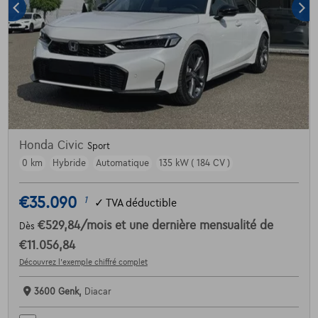
Honda Civic
Sport
0 km
Hybride
Automatique
135 kW ( 184 CV )
€35.090
1
✓
TVA déductible
€529,84
/mois
et une dernière mensualité de
Dès
€11.056,84
Découvrez l’exemple chiffré complet
3600 Genk,
Diacar