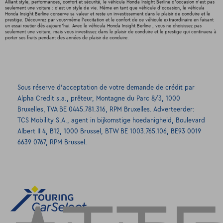
Alliant style, performances, confort et sécurité, le véhicula Honda Insight Berline d'occasion n'est pas
seulement une voiture : c'est un style de vie. Même en tant que véhicule d'occasion, le véhicula
Honda Insight Berline conserve sa valeur et reste un investissement dans le plaisir de conduire et le
prestige. Découvrez par vous-même l'excitation et le confort de ce véhicule extraordinaire en faisant
un essai routier dès aujourd'hui. Avec le véhicula Honda Insight Berline , vous ne choisissez pas
seulement une voiture, mais vous investissez dans le plaisir de conduire et le prestige qui continuera à
porter ses fruits pendant des années de plaisir de conduire.
Sous réserve d’acceptation de votre demande de crédit par
Alpha Credit s.a., prêteur, Montagne du Parc 8/3, 1000
Bruxelles, TVA BE 0445.781.316, RPM Bruxelles. Adverteerder:
TCS Mobility S.A., agent in bijkomstige hoedanigheid, Boulevard
Albert II 4, B12, 1000 Brussel, BTW BE 1003.765.106, BE93 0019
6639 0767, RPM Brussel.