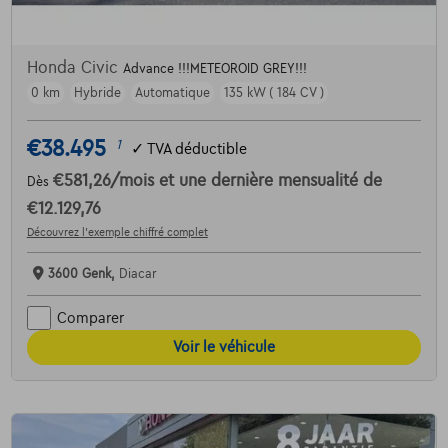
Honda Civic
Advance !!!METEOROID GREY!!!
0 km
Hybride
Automatique
135 kW ( 184 CV )
€38.495
1
✓
TVA déductible
€581,26
/mois
et une dernière mensualité de
Dès
€12.129,76
Découvrez l’exemple chiffré complet
3600 Genk,
Diacar
Comparer
Voir le véhicule