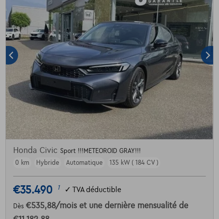
Honda Civic
Sport !!!METEOROID GRAY!!!
0 km
Hybride
Automatique
135 kW ( 184 CV )
€35.490
1
✓
TVA déductible
€535,88
/mois
et une dernière mensualité de
Dès