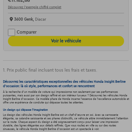
€11.182,88
Découvrez l’exemple chiffré complet
3600 Genk,
Diacar
Comparer
Voir le véhicule
1. Prix public final incluant tous les frais et taxes.
Découvrez les caractéristiques exceptionnelles des véhicules Honda Insight Berline
d'occasion: là où style, performances et confort se rencontrent
À la recherche d'un modèle de voiture qui impressionne non seulement par ses performances
puissantes, mais aussi par son design raffiné et son intérieur luxueux ? Découvrez les véhicules Honda
Insight Berline d'occasion. Ce modèle phare de Honda incarne l'essence de l'excellence automobile et
offre une expérience de conduite qui dépasse toutes les attentes.
Un design qui dépasse l'imagination
Le design des véhicules Honda Insight Berline est un chef-d'œuvre en soi. Avec sa carrosserie
élégante, sa calandre saisissante et ses phares distinctifs, ce véhicule attire immédiatement l'attention
sur la route. Chaque aspect du design a été soigneusement conçu pour laisser une impression
durable, des lignes élégantes aux détails raffinés. Que vous rouliez en ville ou sur des routes
sinueuses, le véhicula Honda Insight Berline d'occasion est un spectacle à voir.