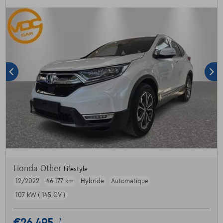
Honda Other
Lifestyle
12/2022
46.177 km
Hybride
Automatique
107 kW ( 145 CV )
€26.495
1