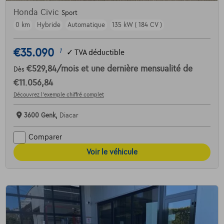
Honda Civic
Sport
0 km
Hybride
Automatique
135 kW ( 184 CV )
€35.090
1
✓
TVA déductible
€529,84
/mois
et une dernière mensualité de
Dès
€11.056,84
Découvrez l’exemple chiffré complet
3600 Genk,
Diacar
Comparer
Voir le véhicule