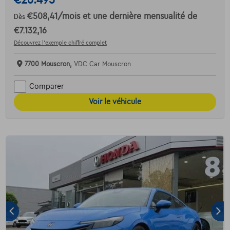
€508,41
/mois
et une dernière mensualité de
Dès
€7.132,16
Découvrez l’exemple chiffré complet
7700 Mouscron,
VDC Car Mouscron
Comparer
Voir le véhicule