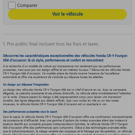
Comparer
Voir le véhicule
1. Prix public final incluant tous les frais et taxes.
Découvrez les caractéristiques exceptionnelles des véhicules Honda CR-V Fourgon
tôlé d'occasion: là où style, performances et confort se rencontrent
À la recherche d'un modèle de voiture qui impressionne non seulement par ses performances
puissantes, mais aussi par son design raffiné et son intérieur luxueux ? Découvrez les véhicules Honda
CR-V Fourgon tôlé d'occasion. Ce modèle phare de Honda incarne l'essence de l'excellence
automobile et offre une expérience de conduite qui dépasse toutes les attentes.
Un design qui dépasse l'imagination
Le design des véhicules Honda CR-V Fourgon tôlé est un chef-d'œuvre en soi. Avec sa carrosserie
élégante, sa calandre saisissante et ses phares distinctifs, ce véhicule attire immédiatement l'attention
sur la route. Chaque aspect du design a été soigneusement conçu pour laisser une impression
durable, des lignes élégantes aux détails raffinés. Que vous rouliez en ville ou sur des routes
sinueuses, le véhicula Honda CR-V Fourgon tôlé d'occasion est un spectacle à voir.
Des performances puissantes sous le capot
Sous le capot, le véhicula Honda CR-V Fourgon tôlé d'occasion offre une combinaison impressionnante
de puissance et d'efficacité. Avec une gamme d'options de moteur avancées allant des moteurs à
essence réactifs aux puissants groupes motopropulseurs hybrides, le véhicula Honda CR-V Fourgon
tôlé d'occasion offre des performances sans compromis. Grâce à des technologies avancées telles
que la turbocompression, le calage variable des soupapes et le freinage par récupération, un véhicula