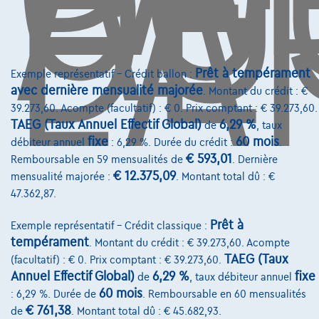
DE
L'
info@touringcarselect.be
Avenue Roi Albert II 4, B12
1000 Bruxelles
Prêt à tempérament
Exemple représentatif – Crédit ballon :
avec dernière mensualité majorée
. Montant du crédit : €
39.273,60. Acompte (facultatif) : € 0. Prix comptant : € 39.273,60.
Services & Solutions
TAEG (Taux Annuel Effectif Global)
6,29 %
de
, taux
fixe
60 mois
débiteur annuel
: 6,29 %. Durée du crédit :
.
Assistance dépannage
€ 593,01
Remboursable en 59 mensualités de
. Dernière
Financement
€ 12.375,09
mensualité majorée :
. Montant total dû : €
47.362,87.
Assurance auto
Prêt à
Exemple représentatif – Crédit classique :
Leasing
tempérament
. Montant du crédit : € 39.273,60. Acompte
TAEG (Taux
(facultatif) : € 0. Prix comptant : € 39.273,60.
Sur Nous
Annuel Effectif Global)
6,29 %
fixe
de
, taux débiteur annuel
60 mois
: 6,29 %. Durée de
. Remboursable en 60 mensualités
Devenez client
€ 761,38
de
. Montant total dû : € 45.682,93.