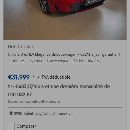
Honda Civic
Civic 2.0 e:HEV Elegance directiewagen - €5241 8 jaar garantie!!!
1.000 km
Hybride
Automatique
135 kW ( 184 CV )
€31.999
1
✓
TVA déductible
€483,17
/mois
et une dernière mensualité de
Dès
€10.082,87
Découvrez l’exemple chiffré complet
2920 Kalmthout,
Vabis Automotive
Comparer