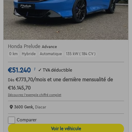
Honda Prelude
Advance
0 km
Hybride
Automatique
135 kW ( 184 CV )
€51.240
1
✓
TVA déductible
€773,70
/mois
et une dernière mensualité de
Dès
€16.145,70
Découvrez l’exemple chiffré complet
3600 Genk,
Diacar
Comparer
Voir le véhicule