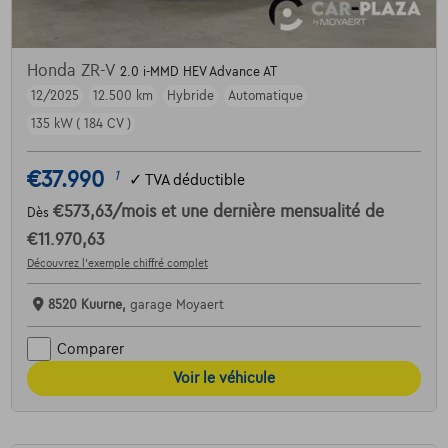
Honda ZR-V
2.0 i-MMD HEV Advance AT
12/2025
12.500 km
Hybride
Automatique
135 kW ( 184 CV )
€37.990
1
✓
TVA déductible
€573,63
/mois
et une dernière mensualité de
Dès
€11.970,63
Découvrez l’exemple chiffré complet
8520 Kuurne,
garage Moyaert
Comparer
Voir le véhicule