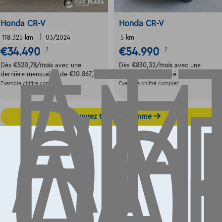
AT
EM
DE
Honda CR-V
Honda CR-V
|
L'
118.325 km
03/2024
5 km
€34.490
€54.990
1
1
CO
Dès
€520,78
/mois
avec une
Dès
€830,32
/mois
avec une
AU
dernière mensualité de
€10.867,78
dernière mensualité de
€17.327,32
Exemple chiffré complet
Exemple chiffré complet
Découvrez toute la gamme
Contact