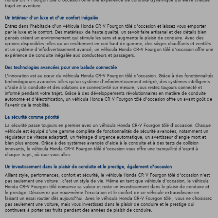
Honda CR-V Fourgon tôlé d'occasion offre une expérience de conduite dynamique qui élève chaque
trajet en aventure.
Un intérieur d’un luxe et d’un confort inégalés
Entrez dans l'habitacle d'un véhicula Honda CR-V Fourgon tôlé d'occasion et laissez-vous emporter
par le luxe et le confort. Des matériaux de haute qualité, un savoir-faire artisanal et des détails bien
pensés créent un environnement qui stimule les sens et augmente le plaisir de conduire. Avec des
options disponibles telles qu'un revêtement en cuir haut de gamme, des sièges chauffants et ventilés
et un système d'infodivertissement avancé, un véhicula Honda CR-V Fourgon tôlé d'occasion offre une
expérience de conduite inégalée aux conducteurs et passagers.
Des technologies avancées pour une balade connectée
L'innovation est au cœur du véhicula Honda CR-V Fourgon tôlé d'occasion. Grâce à des fonctionnalités
technologiques avancées telles qu'un système d'infodivertissement intégré, des systèmes intelligents
d'aide à la conduite et des solutions de connectivité sur mesure, vous restez toujours connecté et
informé pendant votre trajet. Grâce à des développements révolutionnaires en matière de conduite
autonome et d'électrification, un véhicula Honda CR-V Fourgon tôlé d'occasion offre un avant-goût de
l'avenir de la mobilité.
La sécurité comme priorité
La sécurité passe toujours en premier avec un véhicula Honda CR-V Fourgon tôlé d'occasion. Chaque
véhicule est équipé d'une gamme complète de fonctionnalités de sécurité avancées, notamment un
régulateur de vitesse adaptatif, un freinage d'urgence automatique, un avertisseur d'angle mort et
bien plus encore. Grâce à des systèmes avancés d'aide à la conduite et à des tests de collision
innovants, le véhicula Honda CR-V Fourgon tôlé d'occasion vous offre une tranquillité d'esprit à
chaque trajet, où que vous alliez.
Un investissement dans le plaisir de conduite et le prestige, également d'occasion
Alliant style, performances, confort et sécurité, le véhicula Honda CR-V Fourgon tôlé d'occasion n'est
pas seulement une voiture : c'est un style de vie. Même en tant que véhicule d'occasion, le véhicula
Honda CR-V Fourgon tôlé conserve sa valeur et reste un investissement dans le plaisir de conduire et
le prestige. Découvrez par vous-même l'excitation et le confort de ce véhicule extraordinaire en
faisant un essai routier dès aujourd'hui. Avec le véhicula Honda CR-V Fourgon tôlé , vous ne choisissez
pas seulement une voiture, mais vous investissez dans le plaisir de conduire et le prestige qui
continuera à porter ses fruits pendant des années de plaisir de conduire.