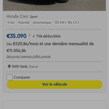
Honda Civic
Sport
0 km
Hybride
Automatique
135 kW ( 184 CV )
€35.090
1
✓
TVA déductible
€529,84
/mois
et une dernière mensualité de
Dès
€11.056,84
Découvrez l’exemple chiffré complet
3600 Genk,
Diacar
Comparer
Voir le véhicule