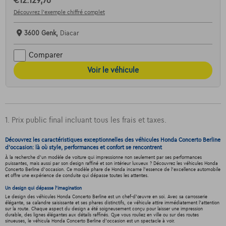
€12.129,76
Découvrez l’exemple chiffré complet
3600 Genk,
Diacar
Comparer
Voir le véhicule
1. Prix public final incluant tous les frais et taxes.
Découvrez les caractéristiques exceptionnelles des véhicules Honda Concerto Berline
d'occasion: là où style, performances et confort se rencontrent
À la recherche d'un modèle de voiture qui impressionne non seulement par ses performances
puissantes, mais aussi par son design raffiné et son intérieur luxueux ? Découvrez les véhicules Honda
Concerto Berline d'occasion. Ce modèle phare de Honda incarne l'essence de l'excellence automobile
et offre une expérience de conduite qui dépasse toutes les attentes.
Un design qui dépasse l'imagination
Le design des véhicules Honda Concerto Berline est un chef-d'œuvre en soi. Avec sa carrosserie
élégante, sa calandre saisissante et ses phares distinctifs, ce véhicule attire immédiatement l'attention
sur la route. Chaque aspect du design a été soigneusement conçu pour laisser une impression
durable, des lignes élégantes aux détails raffinés. Que vous rouliez en ville ou sur des routes
sinueuses, le véhicula Honda Concerto Berline d'occasion est un spectacle à voir.