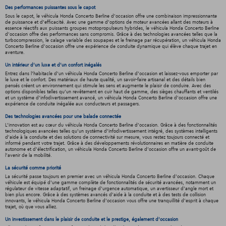
Des performances puissantes sous le capot
Sous le capot, le véhicula Honda Concerto Berline d'occasion offre une combinaison impressionnante
de puissance et d'efficacité. Avec une gamme d'options de moteur avancées allant des moteurs à
essence réactifs aux puissants groupes motopropulseurs hybrides, le véhicula Honda Concerto Berline
d'occasion offre des performances sans compromis. Grâce à des technologies avancées telles que la
turbocompression, le calage variable des soupapes et le freinage par récupération, un véhicula Honda
Concerto Berline d'occasion offre une expérience de conduite dynamique qui élève chaque trajet en
aventure.
Un intérieur d’un luxe et d’un confort inégalés
Entrez dans l'habitacle d'un véhicula Honda Concerto Berline d'occasion et laissez-vous emporter par
le luxe et le confort. Des matériaux de haute qualité, un savoir-faire artisanal et des détails bien
pensés créent un environnement qui stimule les sens et augmente le plaisir de conduire. Avec des
options disponibles telles qu'un revêtement en cuir haut de gamme, des sièges chauffants et ventilés
et un système d'infodivertissement avancé, un véhicula Honda Concerto Berline d'occasion offre une
expérience de conduite inégalée aux conducteurs et passagers.
Des technologies avancées pour une balade connectée
L'innovation est au cœur du véhicula Honda Concerto Berline d'occasion. Grâce à des fonctionnalités
technologiques avancées telles qu'un système d'infodivertissement intégré, des systèmes intelligents
d'aide à la conduite et des solutions de connectivité sur mesure, vous restez toujours connecté et
informé pendant votre trajet. Grâce à des développements révolutionnaires en matière de conduite
autonome et d'électrification, un véhicula Honda Concerto Berline d'occasion offre un avant-goût de
l'avenir de la mobilité.
La sécurité comme priorité
La sécurité passe toujours en premier avec un véhicula Honda Concerto Berline d'occasion. Chaque
véhicule est équipé d'une gamme complète de fonctionnalités de sécurité avancées, notamment un
régulateur de vitesse adaptatif, un freinage d'urgence automatique, un avertisseur d'angle mort et
bien plus encore. Grâce à des systèmes avancés d'aide à la conduite et à des tests de collision
innovants, le véhicula Honda Concerto Berline d'occasion vous offre une tranquillité d'esprit à chaque
trajet, où que vous alliez.
Un investissement dans le plaisir de conduite et le prestige, également d'occasion