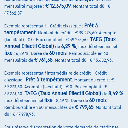
€ 12.375,09
mensualité majorée :
. Montant total dû : €
Devenez client
47.362,87.
Qui nous sommes
Prêt à
Exemple représentatif – Crédit classique :
Charte de qualité
tempérament
. Montant du crédit : € 39.273,60. Acompte
TAEG (Taux
(facultatif) : € 0. Prix comptant : € 39.273,60.
Nos dealers
Annuel Effectif Global)
6,29 %
de
, taux débiteur annuel
fixe
60 mois
Nos partenaires
: 6,29 %. Durée de
. Remboursable en 60
€ 761,38
mensualités de
. Montant total dû : € 45.682,93.
Notre équipe
Exemple représentatif intermédiaire de crédit – Crédit
Contact
Prêt à tempérament
classique :
. Montant du crédit : €
39.273,60. Acompte (facultatif) : € 0. Prix comptant : €
TAEG (Taux Annuel Effectif Global)
8,49 %
39.273,60.
de
,
fixe
60 mois
taux débiteur annuel
: 8,49 %. Durée de
.
@2024 TCS Mobility SA/NV Copyright
€ 799,65
Remboursable en 60 mensualités de
. Montant total
Conditions Générales
dû : € 47.978,93.
Conditions d'assistance
Sous réserve d'acceptation de votre demande de crédit par