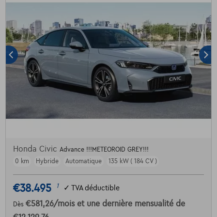
Honda Civic
Advance !!!METEOROID GREY!!!
0 km
Hybride
Automatique
135 kW ( 184 CV )
€38.495
1
✓
TVA déductible
€581,26
/mois
et une dernière mensualité de
Dès