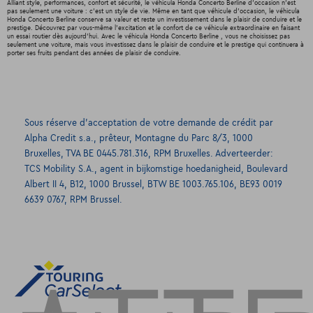
Alliant style, performances, confort et sécurité, le véhicula Honda Concerto Berline d'occasion n'est
pas seulement une voiture : c'est un style de vie. Même en tant que véhicule d'occasion, le véhicula
Honda Concerto Berline conserve sa valeur et reste un investissement dans le plaisir de conduire et le
prestige. Découvrez par vous-même l'excitation et le confort de ce véhicule extraordinaire en faisant
un essai routier dès aujourd'hui. Avec le véhicula Honda Concerto Berline , vous ne choisissez pas
seulement une voiture, mais vous investissez dans le plaisir de conduire et le prestige qui continuera à
porter ses fruits pendant des années de plaisir de conduire.
Sous réserve d’acceptation de votre demande de crédit par
Alpha Credit s.a., prêteur, Montagne du Parc 8/3, 1000
Bruxelles, TVA BE 0445.781.316, RPM Bruxelles. Adverteerder:
TCS Mobility S.A., agent in bijkomstige hoedanigheid, Boulevard
Albert II 4, B12, 1000 Brussel, BTW BE 1003.765.106, BE93 0019
6639 0767, RPM Brussel.