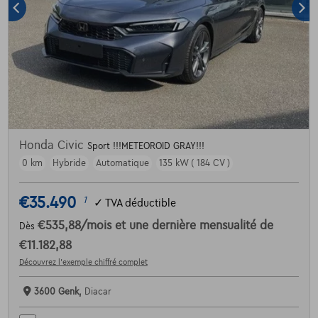
Honda Civic
Sport !!!METEOROID GRAY!!!
0 km
Hybride
Automatique
135 kW ( 184 CV )
€35.490
1
✓
TVA déductible
€535,88
/mois
et une dernière mensualité de
Dès
€11.182,88
Découvrez l’exemple chiffré complet
3600 Genk,
Diacar