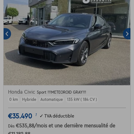
Honda Civic
Sport !!!METEOROID GRAY!!!
0 km
Hybride
Automatique
135 kW ( 184 CV )
€35.490
1
✓
TVA déductible
€535,88
/mois
et une dernière mensualité de
Dès