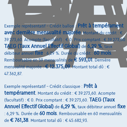
D
L'
Prêt à tempérament
Exemple représentatif – Crédit ballon :
avec dernière mensualité majorée
. Montant du crédit : €
39.273,60. Acompte (facultatif) : € 0. Prix comptant : € 39.273,60.
TAEG (Taux Annuel Effectif Global)
6,29 %
de
, taux
fixe
60 mois
débiteur annuel
: 6,29 %. Durée du crédit :
.
€ 593,01
Remboursable en 59 mensualités de
. Dernière
Honda CR-V
€ 12.375,09
mensualité majorée :
. Montant total dû : €
LEDER INTERIEUR + TREKHAAK AFNEEMBAAR
47.362,87.
01/2023
55.040 km
Hybride
Automatique
107 kW ( 146 CV )
Prêt à
Exemple représentatif – Crédit classique :
tempérament
. Montant du crédit : € 39.273,60. Acompte
€30.950
1
TAEG (Taux
(facultatif) : € 0. Prix comptant : € 39.273,60.
€593,89
/mois
et une dernière mensualité de
Annuel Effectif Global)
6,29 %
fixe
de
, taux débiteur annuel
Dès
60 mois
: 6,29 %. Durée de
. Remboursable en 60 mensualités
€8.331,39
€ 761,38
de
. Montant total dû : € 45.682,93.
Découvrez l’exemple chiffré complet