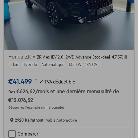
Honda ZR-V
ZR-V e:HEV 2.0i 2WD Advance Stockdeal -€7.576!!!
5 km
Hybride
Automatique
135 kW ( 184 CV )
€41.499
1
✓
TVA déductible
€626,62
/mois
et une dernière mensualité de
Dès
€13.076,32
Découvrez l’exemple chiffré complet
2920 Kalmthout,
Vabis Automotive
Comparer