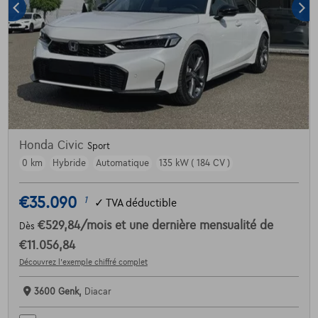
Honda Civic
Sport
0 km
Hybride
Automatique
135 kW ( 184 CV )
€35.090
1
✓
TVA déductible
€529,84
/mois
et une dernière mensualité de
Dès
€11.056,84
Découvrez l’exemple chiffré complet
3600 Genk,
Diacar