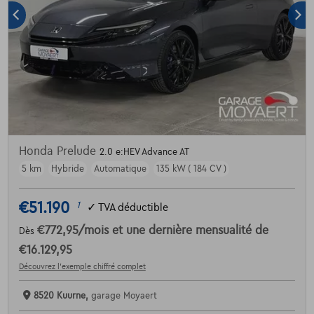
Honda Prelude
2.0 e:HEV Advance AT
5 km
Hybride
Automatique
135 kW ( 184 CV )
€51.190
1
✓
TVA déductible
€772,95
/mois
et une dernière mensualité de
Dès
€16.129,95
Découvrez l’exemple chiffré complet
8520 Kuurne,
garage Moyaert