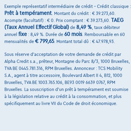
3600 Genk,
Diacar
Exemple représentatif intermédiaire de crédit – Crédit classique :
Prêt à tempérament
. Montant du crédit : € 39.273,60.
Comparer
TAEG
Acompte (facultatif) : € 0. Prix comptant : € 39.273,60.
(Taux Annuel Effectif Global)
8,49 %
Voir le véhicule
de
, taux débiteur
fixe
60 mois
annuel
: 8,49 %. Durée de
. Remboursable en 60
€ 799,65
mensualités de
. Montant total dû : € 47.978,93.
Sous réserve d'acceptation de votre demande de crédit par
Alpha Credit s.a., prêteur, Montagne du Parc 8/3, 1000 Bruxelles,
TVA BE 0445.781.316, RPM Bruxelles. Annonceur : TCS Mobility
S.A., agent à titre accessoire, Boulevard Albert II 4, B12, 1000
Bruxelles, TVA BE 1003.765.106, BE93 0019 6639 0767, RPM
Bruxelles. La souscription d'un prêt à tempérament est soumise
à la législation relative au crédit à la consommation, et plus
spécifiquement au livre VII du Code de droit économique.