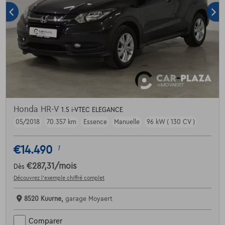
Honda HR-V
1.5 i-VTEC ELEGANCE
05/2018
70.357 km
Essence
Manuelle
96 kW ( 130 CV )
€14.490
1
€287,31
/mois
Dès
Découvrez l’exemple chiffré complet
8520 Kuurne,
garage Moyaert
Comparer