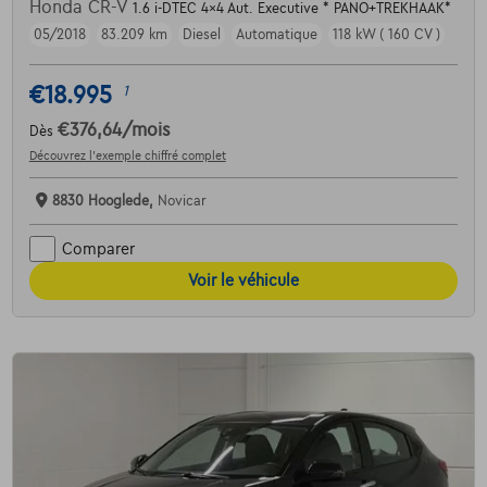
Honda CR-V
1.6 i-DTEC 4x4 Aut. Executive * PANO+TREKHAAK*
05/2018
83.209 km
Diesel
Automatique
118 kW ( 160 CV )
€18.995
1
€376,64
/mois
Dès
Découvrez l’exemple chiffré complet
8830 Hooglede,
Novicar
Comparer
Voir le véhicule