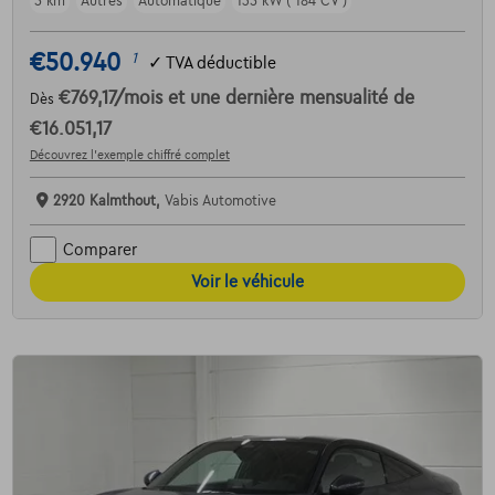
5 km
Autres
Automatique
135 kW ( 184 CV )
€50.940
1
✓
TVA déductible
€769,17
/mois
et une dernière mensualité de
Dès
€16.051,17
Découvrez l’exemple chiffré complet
2920 Kalmthout,
Vabis Automotive
Comparer
Voir le véhicule