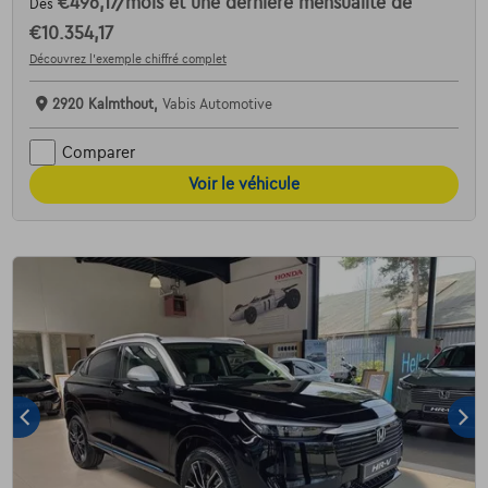
€496,17
/mois
et une dernière mensualité de
Dès
€10.354,17
Découvrez l’exemple chiffré complet
2920 Kalmthout,
Vabis Automotive
Comparer
Voir le véhicule