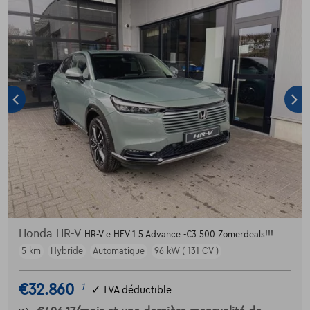
Honda HR-V
HR-V e:HEV 1.5 Advance -€3.500 Zomerdeals!!!
5 km
Hybride
Automatique
96 kW ( 131 CV )
€32.860
1
✓
TVA déductible