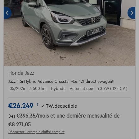
Honda Jazz
Jazz 1.5i Hybrid Advance Crosstar -€6.421 directiewagen!!
05/2026
3.500 km
Hybride
Automatique
90 kW ( 122 CV )
€26.249
1
✓
TVA déductible
€396,35
/mois
et une dernière mensualité de
Dès
€8.271,05
Découvrez l’exemple chiffré complet