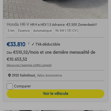
Honda HR-V
HR-V e:HEV 1.5 Advance -€3.500 Zomerdeals!!
5 km
Essence
Automatique
96 kW ( 131 CV )
€33.810
1
✓
TVA déductible
€510,52
/mois
et une dernière mensualité de
Dès
€10.653,52
Découvrez l’exemple chiffré complet
2920 Kalmthout,
Vabis Automotive
Comparer
Voir le véhicule