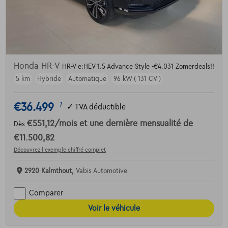
Honda HR-V
HR-V e:HEV 1.5 Advance Style -€4.031 Zomerdeals!!
5 km
Hybride
Automatique
96 kW ( 131 CV )
€36.499
1
✓
TVA déductible
€551,12
/mois
et une dernière mensualité de
Dès
€11.500,82
Découvrez l’exemple chiffré complet
2920 Kalmthout,
Vabis Automotive
Comparer
Voir le véhicule