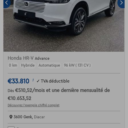
Honda HR-V
Advance
0 km
Hybride
Automatique
96 kW ( 131 CV )
€33.810
1
✓
TVA déductible
€510,52
/mois
et une dernière mensualité de
Dès
€10.653,52
Découvrez l’exemple chiffré complet
3600 Genk,
Diacar