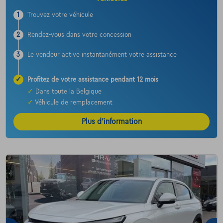
1
Trouvez votre véhicule
2
Rendez-vous dans votre concession
3
Le vendeur active instantanément votre assistance
✓
Profitez de votre assistance pendant 12 mois
✓
Dans toute la Belgique
✓
Véhicule de remplacement
Plus d’information