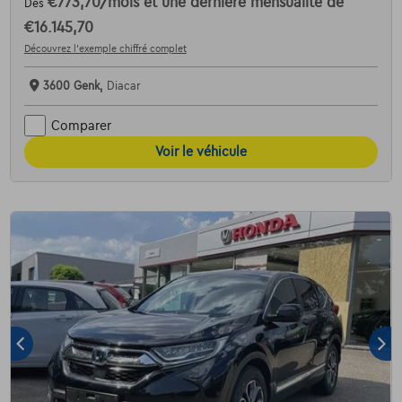
€773,70
/mois
et une dernière mensualité de
Dès
€16.145,70
Découvrez l’exemple chiffré complet
3600 Genk,
Diacar
Comparer
Voir le véhicule