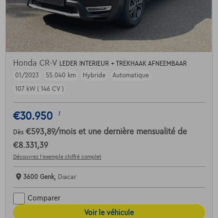
Honda CR-V
LEDER INTERIEUR + TREKHAAK AFNEEMBAAR
01/2023
55.040 km
Hybride
Automatique
107 kW ( 146 CV )
€30.950
1
€593,89
/mois
et une dernière mensualité de
Dès
€8.331,39
Découvrez l’exemple chiffré complet
3600 Genk,
Diacar
Comparer
Voir le véhicule