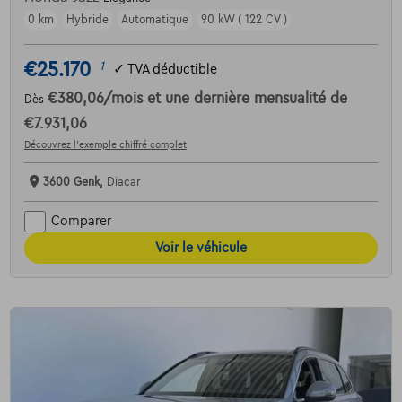
0 km
Hybride
Automatique
90 kW ( 122 CV )
€25.170
1
✓
TVA déductible
€380,06
/mois
et une dernière mensualité de
Dès
€7.931,06
Découvrez l’exemple chiffré complet
3600 Genk,
Diacar
Comparer
Voir le véhicule