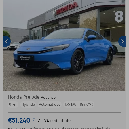
Honda Prelude
Advance
0 km
Hybride
Automatique
135 kW ( 184 CV )
€51.240
1
✓
TVA déductible