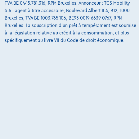
TVA BE 0445.781.316, RPM Bruxelles. Annonceur : TCS Mobility
S.A., agent à titre accessoire, Boulevard Albert II 4, B12, 1000
Bruxelles, TVA BE 1003.765.106, BE93 0019 6639 0767, RPM
@2024 TCS Mobility SA/NV Copyright
Bruxelles. La souscription d'un prêt à tempérament est soumise
à la législation relative au crédit à la consommation, et plus
Conditions Générales
spécifiquement au livre VII du Code de droit économique.
Conditions d'assistance
Protection Des Données
Politique Des Cookies
Charte de qualité
Site Map
Login