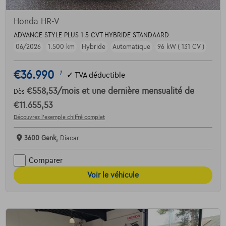
Honda HR-V
ADVANCE STYLE PLUS 1.5 CVT HYBRIDE STANDAARD
06/2026
1.500 km
Hybride
Automatique
96 kW ( 131 CV )
€36.990
1
✓
TVA déductible
€558,53
/mois
et une dernière mensualité de
Dès
€11.655,53
Découvrez l’exemple chiffré complet
3600 Genk,
Diacar
Comparer
Voir le véhicule