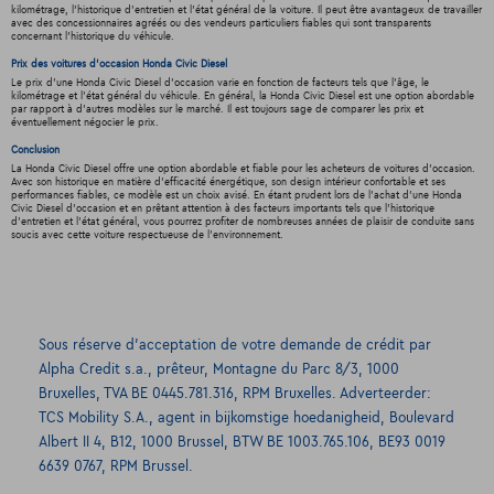
kilométrage, l'historique d'entretien et l'état général de la voiture. Il peut être avantageux de travailler
avec des concessionnaires agréés ou des vendeurs particuliers fiables qui sont transparents
concernant l'historique du véhicule.
Prix des voitures d'occasion Honda Civic Diesel
Le prix d'une Honda Civic Diesel d'occasion varie en fonction de facteurs tels que l'âge, le
kilométrage et l'état général du véhicule. En général, la Honda Civic Diesel est une option abordable
par rapport à d'autres modèles sur le marché. Il est toujours sage de comparer les prix et
éventuellement négocier le prix.
Conclusion
La Honda Civic Diesel offre une option abordable et fiable pour les acheteurs de voitures d'occasion.
Avec son historique en matière d'efficacité énergétique, son design intérieur confortable et ses
performances fiables, ce modèle est un choix avisé. En étant prudent lors de l'achat d'une Honda
Civic Diesel d'occasion et en prêtant attention à des facteurs importants tels que l'historique
d'entretien et l'état général, vous pourrez profiter de nombreuses années de plaisir de conduite sans
soucis avec cette voiture respectueuse de l'environnement.
Sous réserve d’acceptation de votre demande de crédit par
Alpha Credit s.a., prêteur, Montagne du Parc 8/3, 1000
Bruxelles, TVA BE 0445.781.316, RPM Bruxelles. Adverteerder:
TCS Mobility S.A., agent in bijkomstige hoedanigheid, Boulevard
Albert II 4, B12, 1000 Brussel, BTW BE 1003.765.106, BE93 0019
6639 0767, RPM Brussel.