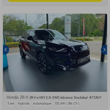
Honda ZR-V
ZR-V e:HEV 2.0i 2WD Advance Stockdeal -€7.576!!!
5 km
Hybride
Automatique
135 kW ( 184 CV )