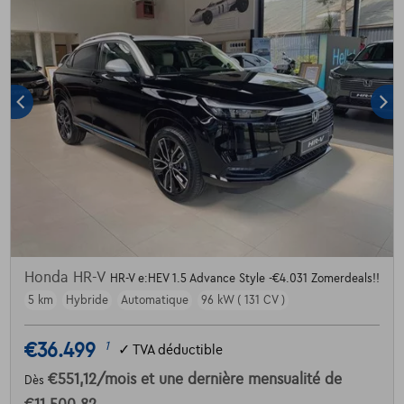
Honda HR-V
HR-V e:HEV 1.5 Advance Style -€4.031 Zomerdeals!!
5 km
Hybride
Automatique
96 kW ( 131 CV )
€36.499
1
✓
TVA déductible
€551,12
/mois
et une dernière mensualité de
Dès