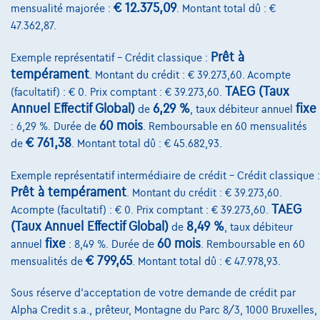
€ 12.375,09
mensualité majorée :
. Montant total dû : €
Financement
47.362,87.
Assurance auto
Prêt à
Exemple représentatif – Crédit classique :
Leasing
tempérament
. Montant du crédit : € 39.273,60. Acompte
TAEG (Taux
(facultatif) : € 0. Prix comptant : € 39.273,60.
Annuel Effectif Global)
6,29 %
fixe
de
, taux débiteur annuel
Sur Nous
60 mois
: 6,29 %. Durée de
. Remboursable en 60 mensualités
€ 761,38
de
. Montant total dû : € 45.682,93.
Devenez client
Qui nous sommes
Exemple représentatif intermédiaire de crédit – Crédit classique :
Prêt à tempérament
. Montant du crédit : € 39.273,60.
Charte de qualité
TAEG
Acompte (facultatif) : € 0. Prix comptant : € 39.273,60.
(Taux Annuel Effectif Global)
8,49 %
de
, taux débiteur
Nos dealers
fixe
60 mois
annuel
: 8,49 %. Durée de
. Remboursable en 60
Nos partenaires
€ 799,65
mensualités de
. Montant total dû : € 47.978,93.
Notre équipe
Sous réserve d'acceptation de votre demande de crédit par
Alpha Credit s.a., prêteur, Montagne du Parc 8/3, 1000 Bruxelles,
Contact