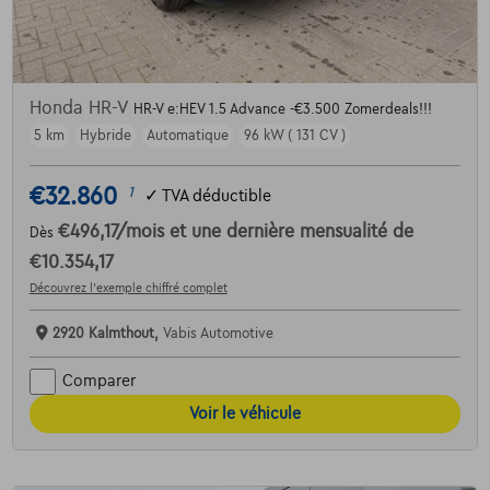
Honda HR-V
HR-V e:HEV 1.5 Advance -€3.500 Zomerdeals!!!
5 km
Hybride
Automatique
96 kW ( 131 CV )
€32.860
1
✓
TVA déductible
€496,17
/mois
et une dernière mensualité de
Dès
€10.354,17
Découvrez l’exemple chiffré complet
2920 Kalmthout,
Vabis Automotive
Comparer
Voir le véhicule