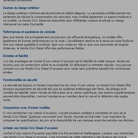
facilement accessibles.
Examen du design extérieur
Le design extérieur combine aérodynamisme et détails élégants. La carrosserie profilée permet non
seulement de réduire la consommation de carburant, mais confère également un aspect moderne à
ce modèle. La Honda Civic Diesel est disponible dans différentes couleurs et arbore un design
intemporel qui reste d'actualité.
Performances et expérience de conduite
Bien que Honda soit principalement connue pour son efficacité énergétique, ce modèle offre
également de bonnes performances sur la route. L'accélération réactive et la tenue de route fluide en
font une voiture agréable à conduire. Que vous rouliez en ville ou que vous parcouriez de longues
distances, la Honda Civic Diesel offre des performances fiables.
Entretien et fiabilité
L'un des avantages de l'achat d'une voiture d'occasion est la fiabilité de cette marque. Honda est
reconnu pour sa construction solide et sa durabilité. En effectuant un entretien régulier, vous pouvez
compter sur une Honda Civic Diesel d'occasion pour rouler sans problème pendant de nombreuses
années.
Fonctionnalités de sécurité
La sécurité est toujours un facteur important lors du choix d'une voiture. La Honda Civic Diesel offre
plusieurs équipements de sécurité tels que les systèmes antiblocage des freins, les airbags et le
contrôle de stabilité. Selon l'année de fabrication et la version spécifique, des options supplémentaires
peuvent être disponibles, comme l'assistance au maintien dans la voie et la détection des angles
morts.
Comparaison avec d'autres modèles
Si vous recherchez une voiture d'occasion, il existe plusieurs modèles à considérer en plus de la
Honda Civic Diesel. Quelques concurrents sont Toyota, Hyundai et Chevrolet. Il est important de
comparer les spécifications, les prix et la disponibilité de ces marques avant de prendre une décision.
Acheter une Honda Civic Diesel d'occasion
L'achat d'une voiture d'occasion peut être à la fois excitant et challengeant. Lorsque vous recherchez
une Honda Civic Diesel d'occasion, il est important de prêter attention à des facteurs tels que le