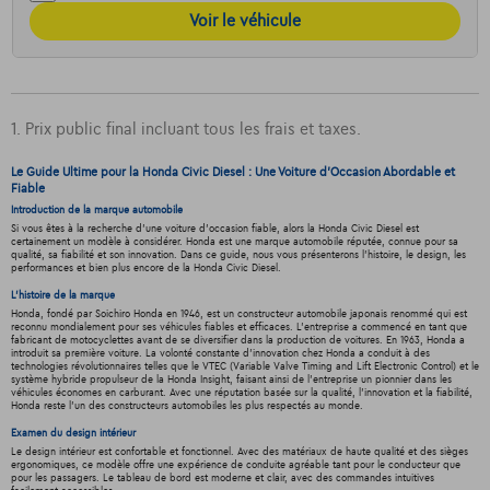
Voir le véhicule
1. Prix public final incluant tous les frais et taxes.
Le Guide Ultime pour la Honda Civic Diesel : Une Voiture d'Occasion Abordable et
Fiable
Introduction de la marque automobile
Si vous êtes à la recherche d'une voiture d'occasion fiable, alors la Honda Civic Diesel est
certainement un modèle à considérer. Honda est une marque automobile réputée, connue pour sa
qualité, sa fiabilité et son innovation. Dans ce guide, nous vous présenterons l'histoire, le design, les
performances et bien plus encore de la Honda Civic Diesel.
L'histoire de la marque
Honda, fondé par Soichiro Honda en 1946, est un constructeur automobile japonais renommé qui est
reconnu mondialement pour ses véhicules fiables et efficaces. L'entreprise a commencé en tant que
fabricant de motocyclettes avant de se diversifier dans la production de voitures. En 1963, Honda a
introduit sa première voiture. La volonté constante d'innovation chez Honda a conduit à des
technologies révolutionnaires telles que le VTEC (Variable Valve Timing and Lift Electronic Control) et le
système hybride propulseur de la Honda Insight, faisant ainsi de l'entreprise un pionnier dans les
véhicules économes en carburant. Avec une réputation basée sur la qualité, l'innovation et la fiabilité,
Honda reste l'un des constructeurs automobiles les plus respectés au monde.
Examen du design intérieur
Le design intérieur est confortable et fonctionnel. Avec des matériaux de haute qualité et des sièges
ergonomiques, ce modèle offre une expérience de conduite agréable tant pour le conducteur que
pour les passagers. Le tableau de bord est moderne et clair, avec des commandes intuitives