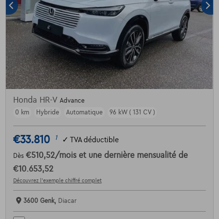
Honda HR-V
Advance
0 km
Hybride
Automatique
96 kW ( 131 CV )
€33.810
1
✓
TVA déductible
€510,52
/mois
et une dernière mensualité de
Dès
€10.653,52
Découvrez l’exemple chiffré complet
3600 Genk,
Diacar