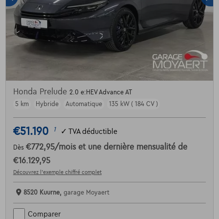
Honda Prelude
2.0 e:HEV Advance AT
5 km
Hybride
Automatique
135 kW ( 184 CV )
€51.190
1
✓
TVA déductible
€772,95
/mois
et une dernière mensualité de
Dès
€16.129,95
Découvrez l’exemple chiffré complet
8520 Kuurne,
garage Moyaert
Comparer