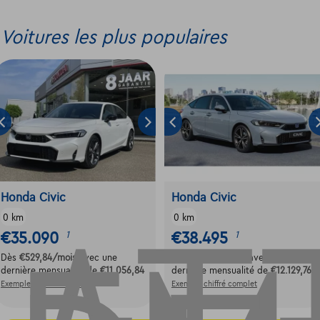
Voitures les plus populaires
Honda Civic
Honda Civic
0 km
0 km
€35.090
€38.495
1
1
Dès
€529,84
/mois
avec une
Dès
€581,26
/mois
avec une
dernière mensualité de
€11.056,84
dernière mensualité de
€12.129,76
Exemple chiffré complet
Exemple chiffré complet