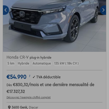
Honda CR-V
plug-in hybride
5 km
Hybride
Automatique
135 kW ( 184 CV )
€54.990
1
✓
TVA déductible
€830,32
/mois
et une dernière mensualité de
Dès
€17.327,32
Découvrez l’exemple chiffré complet
3600 Genk,
Diacar