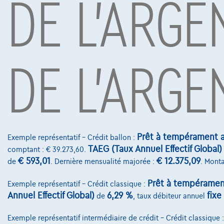
DE L'ARGE
Voitures les plus populaires
DE L'ARGE
Prêt à tempérament a
Exemple représentatif – Crédit ballon :
TAEG (Taux Annuel Effectif Global)
comptant : € 39.273,60.
€ 593,01
€ 12.375,09
de
. Dernière mensualité majorée :
. Monta
Honda Jazz
Honda 
0 km
5 km
Prêt à tempéramen
Exemple représentatif – Crédit classique :
€25.170
€36.4
1
Annuel Effectif Global)
6,29 %
fixe
de
, taux débiteur annuel
Dès
€380,06
/mois
avec une dernière
Dès
€551,1
mensualité de
€7.931,06
mensualit
Exemple représentatif intermédiaire de crédit – Crédit classique 