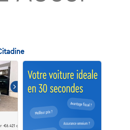
Citadine
r -€6.421 directiewagen!!