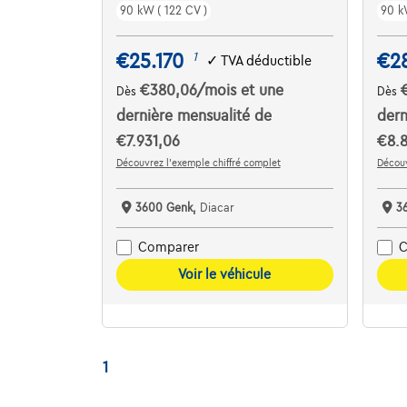
90 kW ( 122 CV )
90 k
€25.170
€28
1
✓
TVA déductible
€380,06
/mois
et une
Dès
Dès
dernière mensualité de
dern
€7.931,06
€8.8
Découvrez l’exemple chiffré complet
Découv
3600 Genk,
Diacar
3
Comparer
C
Voir le véhicule
1