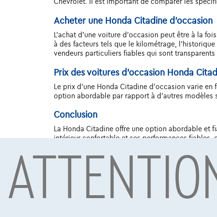
Chevrolet. Il est important de comparer les spécifi
Acheter une Honda Citadine d'occasion
L'achat d'une voiture d'occasion peut être à la fo
à des facteurs tels que le kilométrage, l'historique
vendeurs particuliers fiables qui sont transparents
Prix des voitures d'occasion Honda Citad
Le prix d'une Honda Citadine d'occasion varie en fo
option abordable par rapport à d'autres modèles su
Conclusion
La Honda Citadine offre une option abordable et fi
ATTENTIO
intérieur confortable et ses performances fiables,
des facteurs importants tels que l'historique d'ent
voiture respectueuse de l'environnement.
Sous réserve d’acceptation de votre demande de crédit 
Mobility S.A., agent in bijkomstige hoedanigheid, Boule