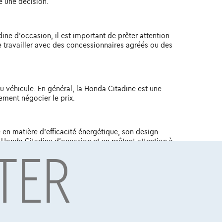
e une décision.
ine d'occasion, il est important de prêter attention
 de travailler avec des concessionnaires agréés ou des
du véhicule. En général, la Honda Citadine est une
ement négocier le prix.
 en matière d'efficacité énergétique, son design
TER
e Honda Citadine d'occasion et en prêtant attention à
s de plaisir de conduite sans soucis avec cette
BE 0445.781.316, RPM Bruxelles. Adverteerder: TCS
7, RPM Brussel.