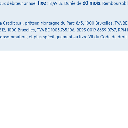
ffré complet
Exemple chiffré complet
fixe
60 mois
taux débiteur annuel
: 8,49 %. Durée de
. Remboursabl
Credit s.a., prêteur, Montagne du Parc 8/3, 1000 Bruxelles, TVA BE
, B12, 1000 Bruxelles, TVA BE 1003.765.106, BE93 0019 6639 0767, RPM 
Services & Solutions
a consommation, et plus spécifiquement au livre VII du Code de droi
select.be
Assistance dépannage
t II 4, B12
Financement
Assurance auto
Leasing