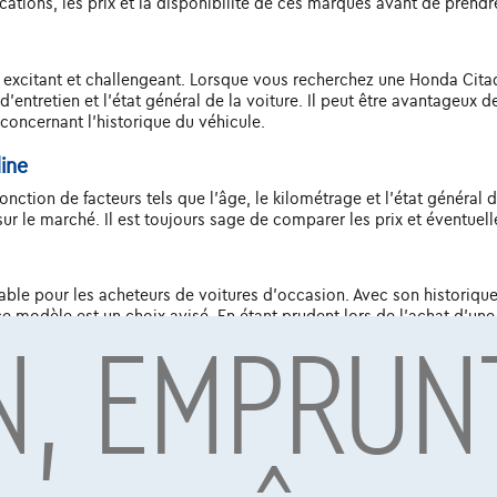
cations, les prix et la disponibilité de ces marques avant de prendr
is excitant et challengeant. Lorsque vous recherchez une Honda Citad
 d'entretien et l'état général de la voiture. Il peut être avantageux
 concernant l'historique du véhicule.
ine
nction de facteurs tels que l'âge, le kilométrage et l'état général 
r le marché. Il est toujours sage de comparer les prix et éventuell
able pour les acheteurs de voitures d'occasion. Avec son historique
N, EMPRUN
 ce modèle est un choix avisé. En étant prudent lors de l'achat d'un
retien et l'état général, vous pourrez profiter de nombreuses année
par Alpha Credit s.a., prêteur, Montagne du Parc 8/3, 1000 Bruxelles, TVA 
vard Albert II 4, B12, 1000 Brussel, BTW BE 1003.765.106, BE93 0019 6639 076