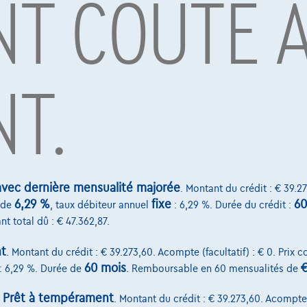
NT COÛTE 
NT.
vec dernière mensualité majorée
. Montant du crédit : € 39.27
6,29 %
fixe
60
de
, taux débiteur annuel
: 6,29 %. Durée du crédit :
nt total dû : € 47.362,87.
HR-V
Honda HR-V
5 km
t
. Montant du crédit : € 39.273,60. Acompte (facultatif) : € 0. Prix 
99
€33.810
1
1
60 mois
€
: 6,29 %. Durée de
. Remboursable en 60 mensualités de
2
/mois
avec une dernière
Dès
€510,52
/mois
avec une dernière
é de
€11.500,82
mensualité de
€10.653,52
Prêt à tempérament
:
. Montant du crédit : € 39.273,60. Acompte (