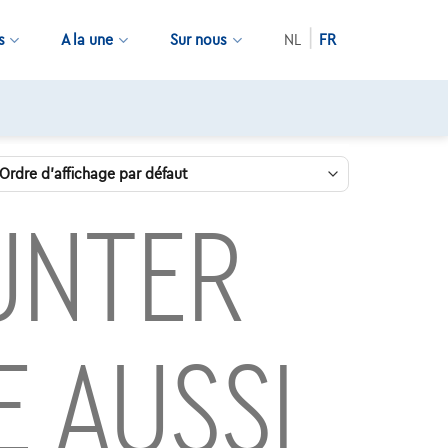
s
A la une
Sur nous
NL
FR
UNTER
E AUSSI