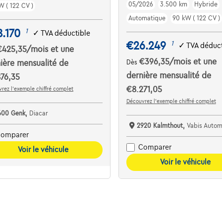
05/2026
3.500 km
Hybride
W ( 122 CV )
Automatique
90 kW ( 122 CV )
.170
1
✓
TVA déductible
€26.249
1
✓
TVA déduct
€425,35
/mois
et une
€396,35
/mois
et une
ière mensualité de
Dès
dernière mensualité de
76,35
€8.271,05
rez l’exemple chiffré complet
Découvrez l’exemple chiffré complet
600 Genk,
Diacar
2920 Kalmthout,
Vabis Autom
omparer
Comparer
Voir le véhicule
Voir le véhicule