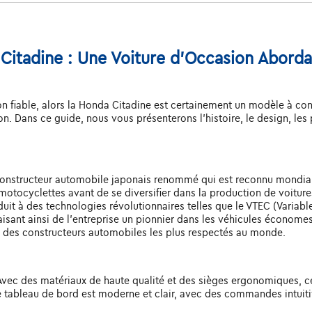
Citadine : Une Voiture d'Occasion Abordab
ion fiable, alors la Honda Citadine est certainement un modèle à c
ion. Dans ce guide, nous vous présenterons l'histoire, le design, l
constructeur automobile japonais renommé qui est reconnu mondiale
otocyclettes avant de se diversifier dans la production de voitures
t à des technologies révolutionnaires telles que le VTEC (Variable 
isant ainsi de l'entreprise un pionnier dans les véhicules économes
l'un des constructeurs automobiles les plus respectés au monde.
l. Avec des matériaux de haute qualité et des sièges ergonomiques,
e tableau de bord est moderne et clair, avec des commandes intuiti