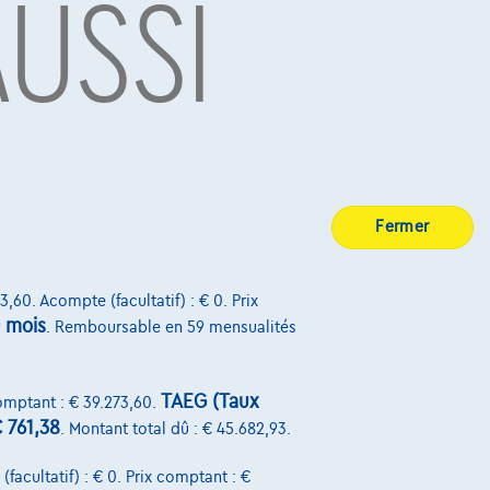
AUSSI
Découvrez toute la gamme Honda
Fermer
3,60. Acompte (facultatif) : € 0. Prix
 mois
. Remboursable en 59 mensualités
Honda Civic
0 km
TAEG (Taux
comptant : € 39.273,60.
€35.090
1
 761,38
. Montant total dû : € 45.682,93.
Dès
€529,84
/mois
avec une dernière
mensualité de
€11.056,84
facultatif) : € 0. Prix comptant : €