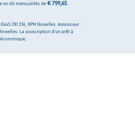
Exemple chiffré complet
€ 799,65
e en 60 mensualités de
.
 0445.781.316, RPM Bruxelles. Annonceur :
Bruxelles. La souscription d'un prêt à
Sur Nous
t économique.
Devenez client
Qui nous sommes
Charte de qualité
Nos dealers
Nos partenaires
Notre équipe
Contact