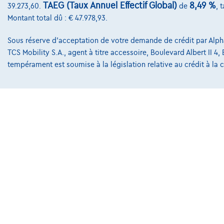
Exemple chiffré complet
Exemple chi
TAEG (Taux Annuel Effectif Global)
8,49 %
39.273,60.
de
, 
Montant total dû : € 47.978,93.
Sous réserve d'acceptation de votre demande de crédit par Alpha 
TCS Mobility S.A., agent à titre accessoire, Boulevard Albert II 4
Contact
tempérament est soumise à la législation relative au crédit à l
info@touringcar
Avenue Roi Alber
1000 Bruxelles