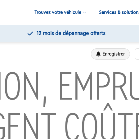
Trouvez votre véhicule
Services & solution
12 mois de dépannage offerts
Enregistrer
ION, EMPR
GENT COÛT