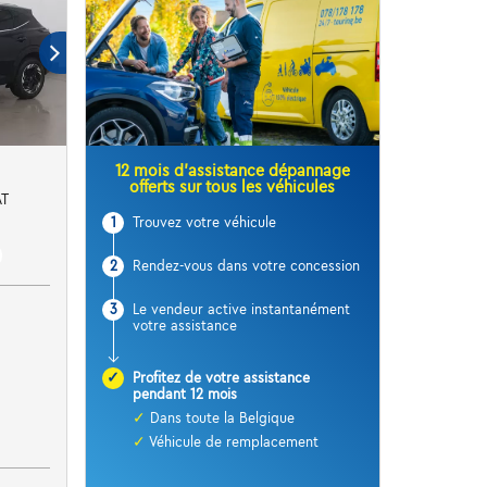
12 mois d’assistance dépannage
offerts sur tous les véhicules
AT
1
Trouvez votre véhicule
2
Rendez-vous dans votre concession
3
Le vendeur active instantanément
votre assistance
✓
Profitez de votre assistance
pendant 12 mois
✓
Dans toute la Belgique
✓
Véhicule de remplacement