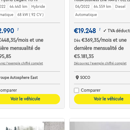
022
44.440 km
Hybride
06/2022
64.559 km
Diesel
matique
68 kW ( 92 CV )
Automatique
2.990
€19.248
1
1
✓
TVA déduct
€448,35
/mois
et une
€369,35
/mois
et une
Dès
ière mensualité de
dernière mensualité de
95,85
€5.181,35
rez l’exemple chiffré complet
Découvrez l’exemple chiffré complet
roupe Autosphere East
SOCO
omparer
Comparer
Voir le véhicule
Voir le véhicule