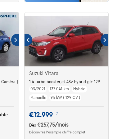
Suzuki Vitara
 | Caméra | Capteurs Ar | Clim auto
1.4 turbo boosterjet 48v hybrid gl+ 129
03/2021
137.041 km
Hybrid
Manuelle
95 kW ( 129 CV )
€12.999
1
ible
€257,75
/mois
Dès
Découvrez l’exemple chiffré complet