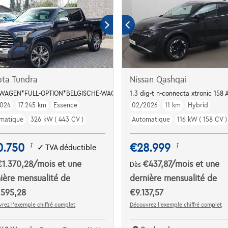
ta Tundra
Nissan Qashqai
WAGEN*FULL-OPTION*BELGISCHE-WAGEN*PANORAMI-DAK
1.3 dig-t n-connecta xtronic 158 
024
17.245 km
Essence
02/2026
11 km
Hybrid
matique
326 kW ( 443 CV )
Automatique
116 kW ( 158 CV )
0.750
€28.999
1
1
✓
TVA déductible
€1.370,28
/mois
et une
€437,87
/mois
et une
Dès
ière mensualité de
dernière mensualité de
.595,28
€9.137,57
rez l’exemple chiffré complet
Découvrez l’exemple chiffré complet