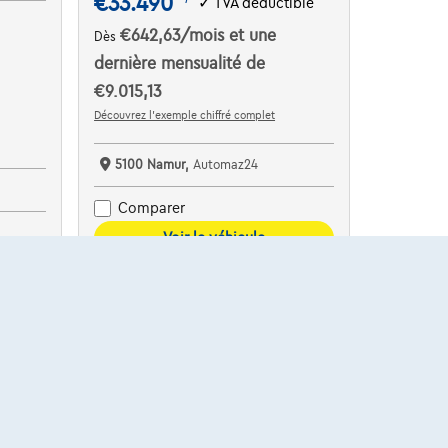
€33.490
✓
TVA déductible
€642,63
/mois
et une
Dès
dernière mensualité de
€9.015,13
Découvrez l’exemple chiffré complet
5100 Namur,
Automaz24
Comparer
Voir le véhicule