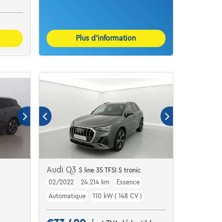
Plus d’information
Audi Q3
S line 35 TFSI S tronic
02/2022
24.214 km
Essence
ter Pack - Privacy G
Automatique
110 kW ( 148 CV )
1