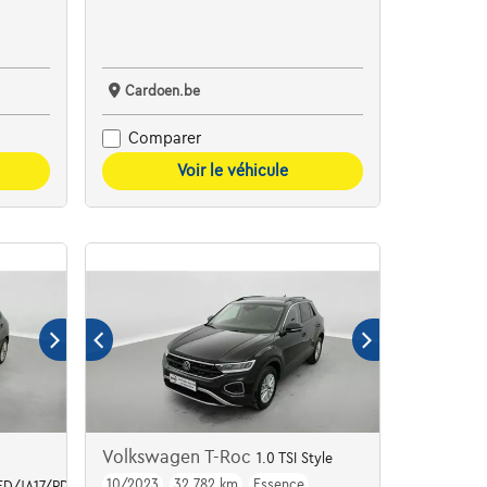
Cardoen.be
Comparer
Voir le véhicule
Volkswagen T-Roc
1.0 TSI Style
10/2023
32.782 km
Essence
LED/JA17/PDC AV AR