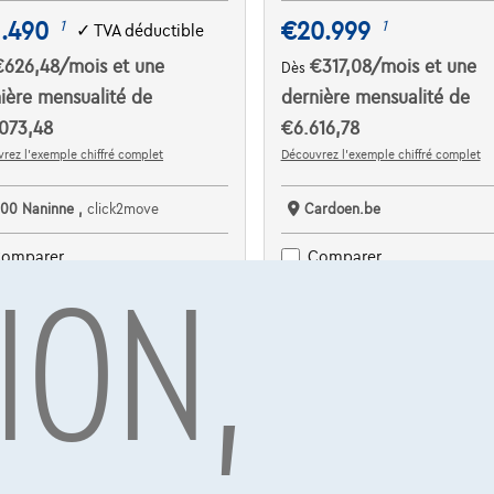
1.490
€20.999
1
1
✓
TVA déductible
€626,48
/mois
et une
€317,08
/mois
et une
Dès
ière mensualité de
dernière mensualité de
073,48
€6.616,78
rez l’exemple chiffré complet
Découvrez l’exemple chiffré complet
100 Naninne ,
click2move
Cardoen.be
ION,
omparer
Comparer
Voir le véhicule
Voir le véhicule