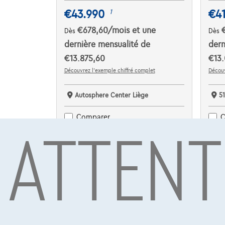
€43.990
€4
1
€678,60
/mois
et une
Dès
Dès
dernière mensualité de
dern
€13.875,60
€13.
Découvrez l’exemple chiffré complet
Découv
Autosphere Center Liège
5
ATTENT
Comparer
C
Voir le véhicule