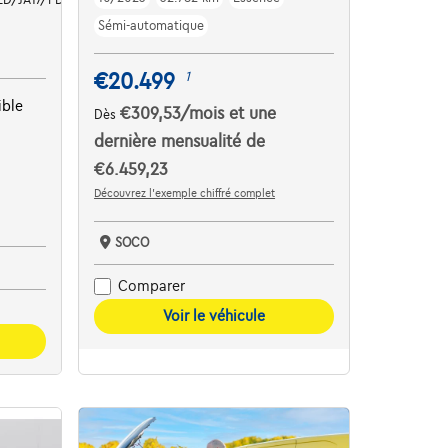
Sémi-automatique
€20.499
1
ible
€309,53
/mois
et une
Dès
dernière mensualité de
€6.459,23
Découvrez l’exemple chiffré complet
SOCO
Comparer
Voir le véhicule