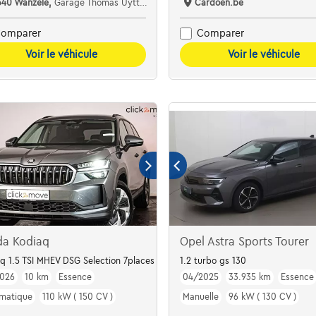
340 Wanzele,
Garage Thomas Uyttendaele
Cardoen.be
omparer
Comparer
Voir le véhicule
Voir le véhicule
da Kodiaq
Opel Astra Sports Tourer
 | Attelage |
q 1.5 TSI MHEV DSG Selection 7places Incl. Matrix LED - JA 18" Mazano - Win
1.2 turbo gs 130
026
10 km
Essence
04/2025
33.935 km
Essence
matique
110 kW ( 150 CV )
Manuelle
96 kW ( 130 CV )