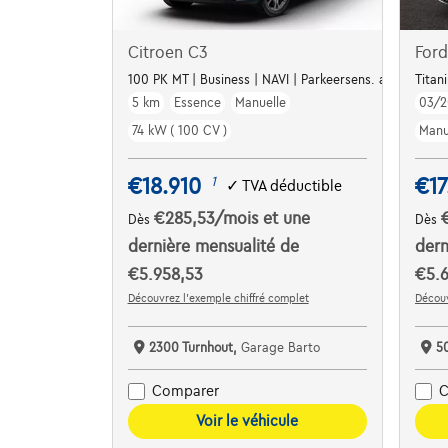
Citroen C3
Ford
100 PK MT | Business | NAVI | Parkeersens. a | Airco | Ap
Titan
5 km
Essence
Manuelle
03/2
74 kW ( 100 CV )
Manu
€18.910
€17
1
✓
TVA déductible
€285,53
/mois
et une
Dès
Dès
dernière mensualité de
dern
€5.958,53
€5.6
Découvrez l’exemple chiffré complet
Découv
2300 Turnhout,
Garage Barto
5
Comparer
C
Voir le véhicule