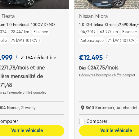
 Fiesta
Nissan Micra
ple Carplay | Cruise contr. | ...
ium 1.0 EcoBoost 100CV DEMO
1.0 IG-T Tekna Xtronic/63900km
024
28.447 km
Essence
04/2019
63.977 km
Essence
elle
74 kW ( 101 CV )
Automatique
74 kW ( 101 CV )
.999
€12.495
1
1
✓
TVA déductible
€271,78
/mois
et une
€247,75
/mois
Dès
Découvrez l’exemple chiffré complet
ière mensualité de
71,48
rez l’exemple chiffré complet
004 Namur,
Steveny
8610 Kortemark,
Autohandel Be
omparer
Comparer
Voir le véhicule
Voir le véhicule