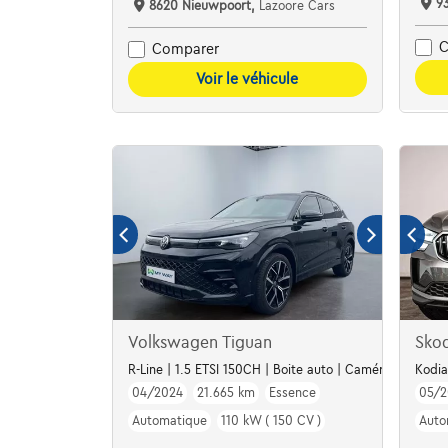
9
8620 Nieuwpoort,
Lazoore Cars
C
Comparer
Voir le véhicule
Volkswagen Tiguan
Sko
R-Line | 1.5 ETSI 150CH | Boite auto | Caméra | Carplay
Kodia
04/2024
21.665 km
Essence
05/2
Automatique
110 kW ( 150 CV )
Auto