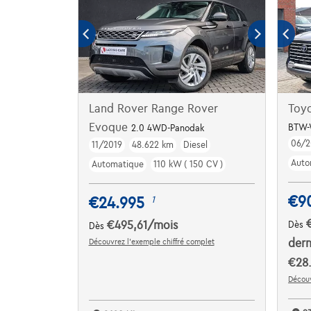
Land Rover Range Rover
Toyo
Evoque
BTW-
2.0 4WD-Panodak
06/2
11/2019
48.622 km
Diesel
Auto
Automatique
110 kW ( 150 CV )
€9
€24.995
1
€495,61
/mois
Dès
Dès
Découvrez l’exemple chiffré complet
dern
€28
Découv