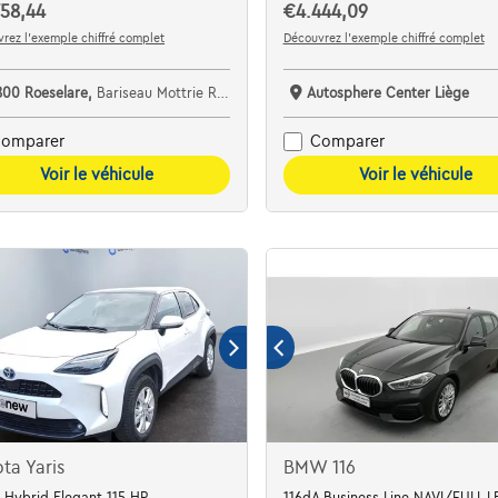
58,44
€4.444,09
rez l’exemple chiffré complet
Découvrez l’exemple chiffré complet
800 Roeselare,
Bariseau Mottrie Roeselare Noord
Autosphere Center Liège
omparer
Comparer
Voir le véhicule
Voir le véhicule
ta Yaris
BMW 116
 Hybrid Elegant 115 HP
116dA Business Line NAVI/FULL 