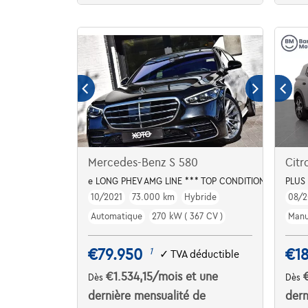
Mercedes-Benz S 580
Citr
e LONG PHEV AMG LINE *** TOP CONDITION ***
PLUS
10/2021
73.000 km
Hybride
08/2
Automatique
270 kW ( 367 CV )
Manu
€79.950
€18
1
✓
TVA déductible
€1.534,15
/mois
et une
Dès
Dès
dernière mensualité de
dern