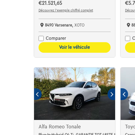
€21.521,65
€5.7
Découvrez l’exemple chiffré complet
Découv
8490 Varsenare,
XOTO
8
Comparer
C
Voir le véhicule
Alfa Romeo Tonale
Toyo
Plug-In-Hybrid Q4 Ti, GARANTIE TOT 48STE MAAND
Cross