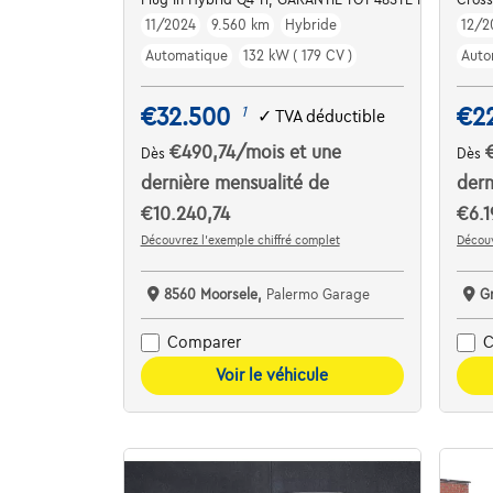
11/2024
9.560 km
Hybride
12/2
Automatique
132 kW ( 179 CV )
Auto
€32.500
€2
1
✓
TVA déductible
€490,74
/mois
et une
Dès
Dès
dernière mensualité de
dern
€10.240,74
€6.1
Découvrez l’exemple chiffré complet
Découv
8560 Moorsele,
Palermo Garage
G
Comparer
C
Voir le véhicule