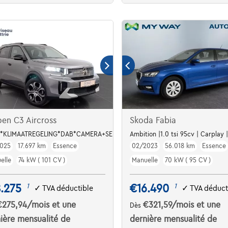
oen C3 Aircross
Skoda Fabia
 *KLIMAATREGELING*DAB*CAMERA+SENSOREN*CRUISE CONTROL*
Ambition |1.0 tsi 95cv | Carplay
025
17.697 km
Essence
02/2023
56.018 km
Essence
elle
74 kW ( 101 CV )
Manuelle
70 kW ( 95 CV )
.275
€16.490
1
1
✓
TVA déductible
✓
TVA déduct
€275,94
/mois
et une
€321,59
/mois
et une
Dès
ière mensualité de
dernière mensualité de