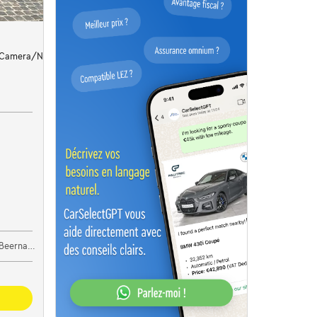
/Camera/Navi/Cruise/Clima/Led...
ernaert