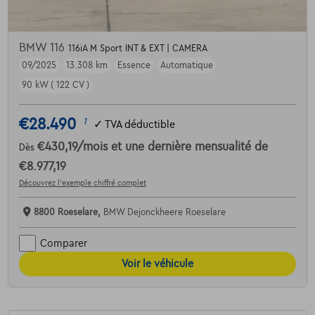
BMW 116
116iA M Sport INT & EXT | CAMERA
09/2025
13.308 km
Essence
Automatique
90 kW ( 122 CV )
€28.490
1
✓
TVA déductible
€430,19
/mois
et une dernière mensualité de
Dès
€8.977,19
Découvrez l’exemple chiffré complet
8800 Roeselare,
BMW Dejonckheere Roeselare
Comparer
Voir le véhicule