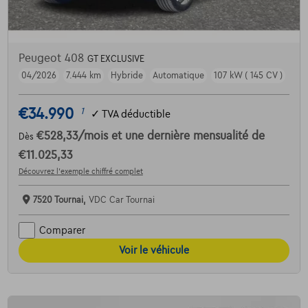
Peugeot 408
GT EXCLUSIVE
04/2026
7.444 km
Hybride
Automatique
107 kW ( 145 CV )
€34.990
1
✓
TVA déductible
€528,33
/mois
et une dernière mensualité de
Dès
€11.025,33
Découvrez l’exemple chiffré complet
7520 Tournai,
VDC Car Tournai
Comparer
Voir le véhicule