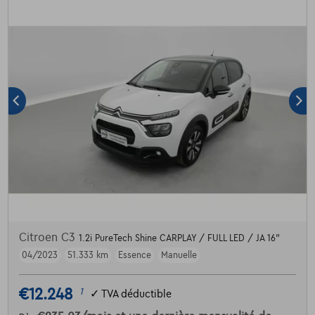
Citroen C3
1.2i PureTech Shine CARPLAY / FULL LED / JA 16"
04/2023
51.333 km
Essence
Manuelle
€12.248
1
✓
TVA déductible