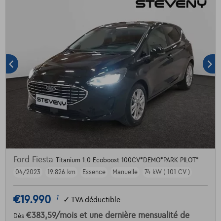
Ford Fiesta
Titanium 1.0 Ecoboost 100CV*DEMO*PARK PILOT*
04/2023
19.826 km
Essence
Manuelle
74 kW ( 101 CV )
€19.990
1
✓
TVA déductible
€383,59
/mois
et une dernière mensualité de
Dès