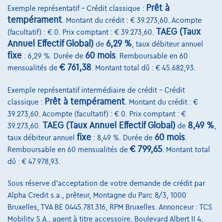
Prêt à
Exemple représentatif – Crédit classique :
tempérament
. Montant du crédit : € 39.273,60. Acompte
TAEG (Taux
(facultatif) : € 0. Prix comptant : € 39.273,60.
Annuel Effectif Global)
6,29 %
de
, taux débiteur annuel
fixe
60 mois
: 6,29 %. Durée de
. Remboursable en 60
€ 761,38
mensualités de
. Montant total dû : € 45.682,93.
Exemple représentatif intermédiaire de crédit – Crédit
Prêt à tempérament
classique :
. Montant du crédit : €
39.273,60. Acompte (facultatif) : € 0. Prix comptant : €
TAEG (Taux Annuel Effectif Global)
8,49 %
39.273,60.
de
,
fixe
60 mois
taux débiteur annuel
: 8,49 %. Durée de
.
€ 799,65
Remboursable en 60 mensualités de
. Montant total
dû : € 47.978,93.
Sous réserve d'acceptation de votre demande de crédit par
Renault Arkana
Alpha Credit s.a., prêteur, Montagne du Parc 8/3, 1000
Bruxelles, TVA BE 0445.781.316, RPM Bruxelles. Annonceur : TCS
1.6 Hybrid 145cv Rouge 09/22 60149km Airco GPS USB
Mobility S.A., agent à titre accessoire, Boulevard Albert II 4,
09/2022
60.152 km
Hybride
Automatique
69 kW ( 94 CV )