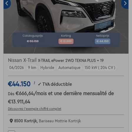
Nissan X-Trail
X-TRAIL ePower 2WD TEKNA PLUS + 19
06/2026
9 km
Hybride
Automatique
150 kW ( 204 CV )
€44.150
1
✓
TVA déductible
€666,64
/mois
et une dernière mensualité de
Dès
€13.911,64
Découvrez l’exemple chiffré complet
8500 Kortrijk,
Bariseau Mottrie Kortrijk