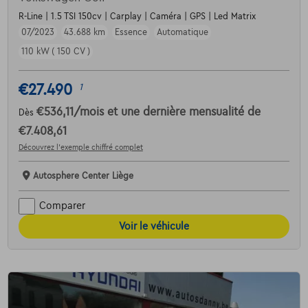
R-Line | 1.5 TSI 150cv | Carplay | Caméra | GPS | Led Matrix
07/2023
43.688 km
Essence
Automatique
110 kW ( 150 CV )
€27.490
1
€536,11
/mois
et une dernière mensualité de
Dès
€7.408,61
Découvrez l’exemple chiffré complet
Autosphere Center Liège
Comparer
Voir le véhicule