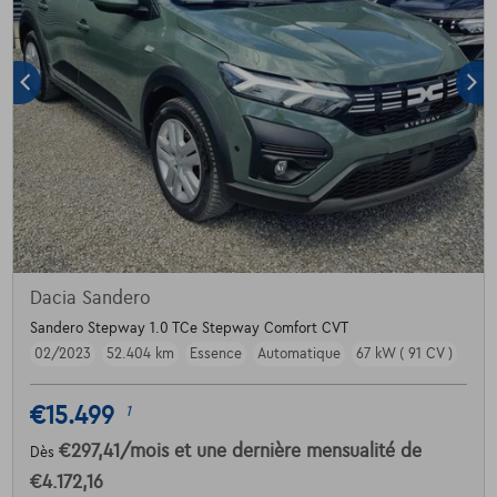
Dacia Sandero
Sandero Stepway 1.0 TCe Stepway Comfort CVT
02/2023
52.404 km
Essence
Automatique
67 kW ( 91 CV )
€15.499
1
€297,41
/mois
et une dernière mensualité de
Dès
€4.172,16