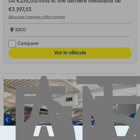
€235,03
/mois
et une dernière mensualité de
Dès
€3.297,03
AT
Découvrez l’exemple chiffré complet
SOCO
Comparer
Voir le véhicule