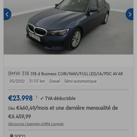
BMW 318
318 d Business CUIR/NAVI/FULL LED/JA/PDC AV AR
05/2022
31.117 km
Diesel
Sémi-automatique
€23.998
1
✓
TVA déductible
€460,49
/mois
et une dernière mensualité de
Dès
€6.459,99
Découvrez l’exemple chiffré complet
SOCO