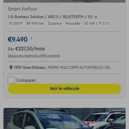
Smart forFour
1.0i Business Solution / AIRCO / BLUETOOTH / EU. 6
01/2019
89.900 km
Essence
Manuelle
52 kW ( 71 CV )
€9.490
1
€227,50
/mois
Dès
Découvrez l’exemple chiffré complet
1390 Grez-Doiceau,
PIERRE MALCORPS AUTOMOBILES SRL
Comparer
Voir le véhicule