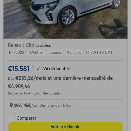
Renault Clio
Evolution
04/2025
11.962 km
Essence
Manuelle
66 kW ( 90 CV )
€15.581
1
✓
TVA déductible
€235,26
/mois
et une dernière mensualité de
Dès
€4.909,46
Découvrez l’exemple chiffré complet
2845 Niel,
Van Den Branden bvba
Comparer
Voir le véhicule