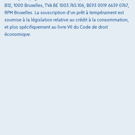
B12, 1000 Bruxelles, TVA BE 1003.765.106, BE93 0019 6639 0767,
RPM Bruxelles. La souscription d'un prêt à tempérament est
€23.250
1
soumise à la législation relative au crédit à la consommation,
€446,14
/mois
et une dernière mensualité de
Dès
et plus spécifiquement au livre VII du Code de droit
€6.258,64
économique.
Découvrez l’exemple chiffré complet
6140 Fontaine-L'eveque,
GSL Motors
Comparer
Voir le véhicule