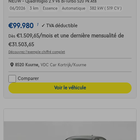
NIEUW - Quadrifoglio 2.9 V6 Bi-Turbo 520 Pk At8
06/2026
3 km
Essence
Automatique
382 kW ( 519 CV )
€99.980
1
✓
TVA déductible
€1.509,65
/mois
et une dernière mensualité de
Dès
€31.503,65
Découvrez l’exemple chiffré complet
8520 Kuurne,
VDC Car Kortrijk/Kuurne
Comparer
Voir le véhicule