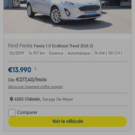
Ford Fiesta
Fiesta 1.0 EcoBoost Trend (EU6.2)
02/2019
14.917 km
Essence
Automatique
74 kW ( 101 CV )
€13.990
1
€277,40
/mois
Dès
Découvrez l’exemple chiffré complet
6200 Châtelet,
Garage De Meyer
Comparer
Voir le véhicule