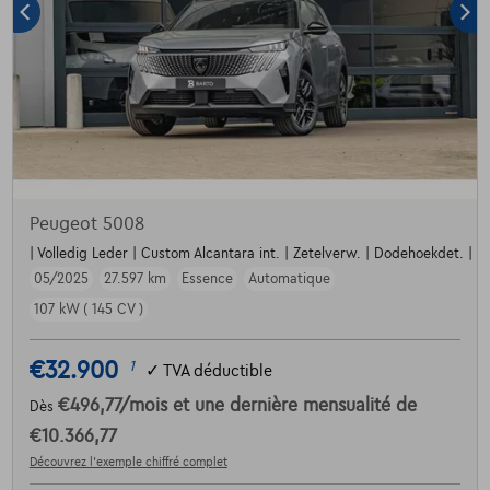
Peugeot 5008
| Volledig Leder | Custom Alcantara int. | Zetelverw. | Dodehoekdet. | Par
05/2025
27.597 km
Essence
Automatique
107 kW ( 145 CV )
€32.900
1
✓
TVA déductible
€496,77
/mois
et une dernière mensualité de
Dès
€10.366,77
Découvrez l’exemple chiffré complet