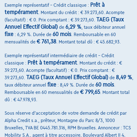
Comparer
Prêt à
Exemple représentatif – Crédit classique :
Voir le véhicule
tempérament
. Montant du crédit : € 39.273,60. Acompte
TAEG (Taux
(facultatif) : € 0. Prix comptant : € 39.273,60.
Annuel Effectif Global)
6,29 %
de
, taux débiteur annuel
fixe
60 mois
: 6,29 %. Durée de
. Remboursable en 60
€ 761,38
mensualités de
. Montant total dû : € 45.682,93.
Exemple représentatif intermédiaire de crédit – Crédit
Prêt à tempérament
classique :
. Montant du crédit : €
39.273,60. Acompte (facultatif) : € 0. Prix comptant : €
TAEG (Taux Annuel Effectif Global)
8,49 %
39.273,60.
de
,
fixe
60 mois
taux débiteur annuel
: 8,49 %. Durée de
.
€ 799,65
Remboursable en 60 mensualités de
. Montant total
dû : € 47.978,93.
Sous réserve d'acceptation de votre demande de crédit par
Alpha Credit s.a., prêteur, Montagne du Parc 8/3, 1000
Bruxelles, TVA BE 0445.781.316, RPM Bruxelles. Annonceur : TCS
Mobility S.A., agent à titre accessoire, Boulevard Albert II 4,
BMW Serie 2