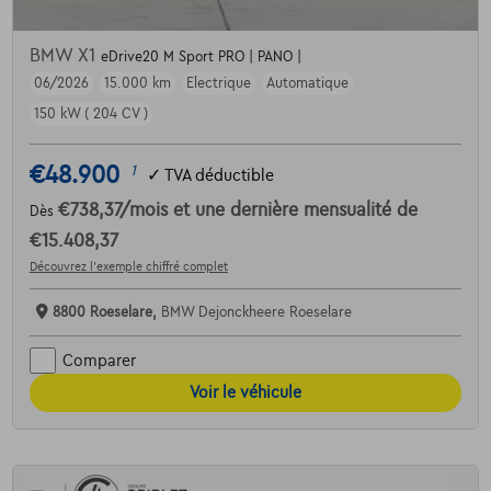
BMW X1
eDrive20 M Sport PRO | PANO |
06/2026
15.000 km
Electrique
Automatique
150 kW ( 204 CV )
€48.900
1
✓
TVA déductible
€738,37
/mois
et une dernière mensualité de
Dès
€15.408,37
Découvrez l’exemple chiffré complet
8800 Roeselare,
BMW Dejonckheere Roeselare
Comparer
Voir le véhicule