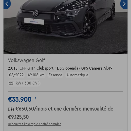
Volkswagen Golf
2.0TSI OPF GTI ''Clubsport'' DSG opendak GPS Camera Alu19
08/2022
49.108 km
Essence
Automatique
221 kW ( 300 CV )
€33.900
1
€650,50
/mois
et une dernière mensualité de
Dès
€9.125,50
Découvrez l’exemple chiffré complet