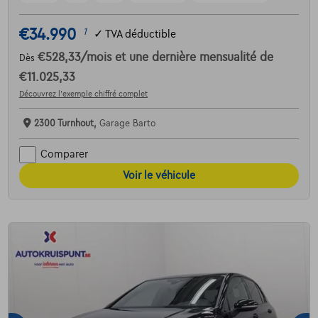
€34.990
1
✓
TVA déductible
€528,33
/mois
et une dernière mensualité de
Dès
€11.025,33
Découvrez l’exemple chiffré complet
2300 Turnhout,
Garage Barto
Comparer
Voir le véhicule