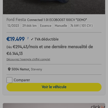
Ford Fiesta
Connected 1.0I ECOBOOST 100CV *DEMO*
12/2023
29.666 km
Essence
Manuelle
74 kW ( 101 CV )
€19.499
1
✓
TVA déductible
€294,43
/mois
et une dernière mensualité de
Dès
€6.144,13
Découvrez l’exemple chiffré complet
5004 Namur,
Steveny
Comparer
Voir le véhicule