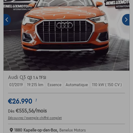
Audi Q3
Q3 1.4 TFSI
07/2019
19.215 km
Essence
Automatique
110 kW ( 150 CV )
€26.990
1
€555,56
/mois
Dès
Découvrez l’exemple chiffré complet
1880 Kapelle-op-den-Bos,
Benelux Motors