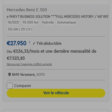
Mercedes-Benz E 300
e PHEV T BUSINESS SOLUTION ***FULL MERCEDES HISTORY / VAT REF
10/2021
92.000 km
Hybride
Automatique
155 kW ( 211 CV )
€27.950
1
✓
TVA déductible
€536,33
/mois
et une dernière mensualité de
Dès
€7.523,83
Découvrez l’exemple chiffré complet
8490 Varsenare,
XOTO
Comparer
Voir le véhicule