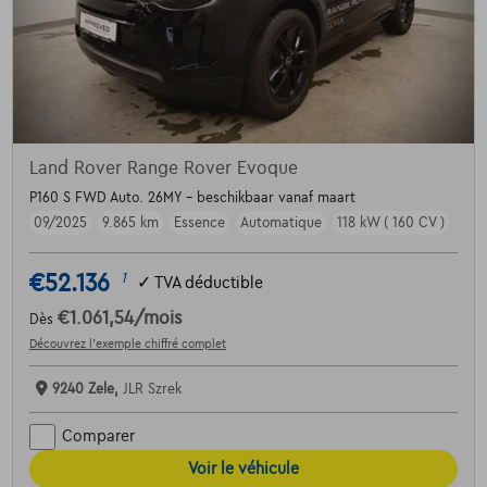
Land Rover Range Rover Evoque
P160 S FWD Auto. 26MY - beschikbaar vanaf maart
09/2025
9.865 km
Essence
Automatique
118 kW ( 160 CV )
€52.136
1
✓
TVA déductible
€1.061,54
/mois
Dès
Découvrez l’exemple chiffré complet
9240 Zele,
JLR Szrek
Comparer
Voir le véhicule