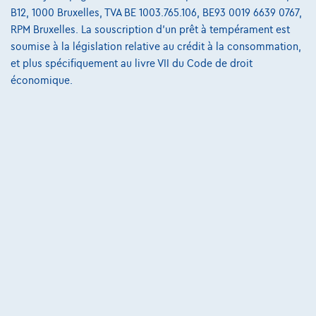
B12, 1000 Bruxelles, TVA BE 1003.765.106, BE93 0019 6639 0767,
223 i x Drive M sport Harman/Kardon panodak dig.airco alu19
RPM Bruxelles. La souscription d'un prêt à tempérament est
01/2023
32.184 km
Essence
Automatique
soumise à la législation relative au crédit à la consommation,
160 kW ( 218 CV )
et plus spécifiquement au livre VII du Code de droit
économique.
€31.900
1
€612,12
/mois
et une dernière mensualité de
Dès
€8.587,12
Découvrez l’exemple chiffré complet
3390 Tielt-Winge,
AUTOKRUISPUNT
Comparer
Voir le véhicule