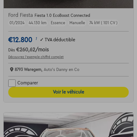
Ford Fiesta
Fiesta 1.0 EcoBoost Connected
01/2024
44.130 km
Essence
Manuelle
74 kW ( 101 CV )
€12.800
1
✓
TVA déductible
€260,62
/mois
Dès
Découvrez l’exemple chiffré complet
8793 Waregem,
Auto's Danny en Co
Comparer
Voir le véhicule