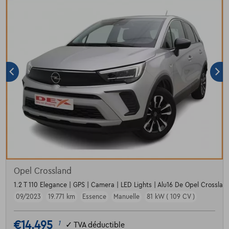
Opel Crossland
1.2 T 110 Elegance | GPS | Camera | LED Lights | Alu16 De Opel Crossland
09/2023
19.771 km
Essence
Manuelle
81 kW ( 109 CV )
€14.495
1
✓
TVA déductible