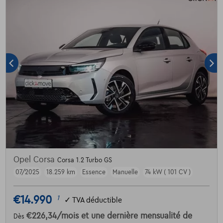
Opel Corsa
Corsa 1.2 Turbo GS
07/2025
18.259 km
Essence
Manuelle
74 kW ( 101 CV )
€14.990
1
✓
TVA déductible
€226,34
/mois
et une dernière mensualité de
Dès