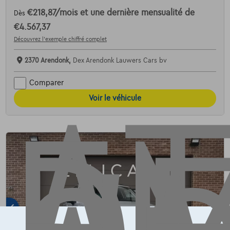
€218,87
/mois
et une dernière mensualité de
Dès
AT
€4.567,37
Découvrez l’exemple chiffré complet
2370 Arendonk,
Dex Arendonk Lauwers Cars bv
Comparer
Voir le véhicule