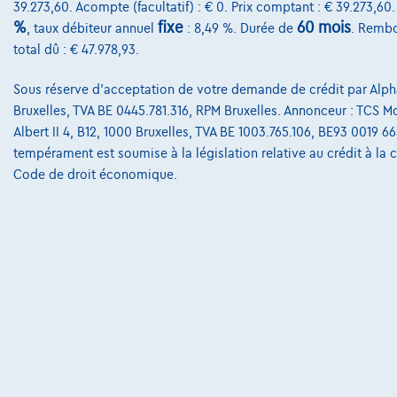
39.273,60. Acompte (facultatif) : € 0. Prix comptant : € 39.273,60
%
fixe
60 mois
, taux débiteur annuel
: 8,49 %. Durée de
. Rembo
total dû : € 47.978,93.
Sous réserve d'acceptation de votre demande de crédit par Alpha
Bruxelles, TVA BE 0445.781.316, RPM Bruxelles. Annonceur : TCS Mob
Albert II 4, B12, 1000 Bruxelles, TVA BE 1003.765.106, BE93 0019 6
tempérament est soumise à la législation relative au crédit à la
Code de droit économique.