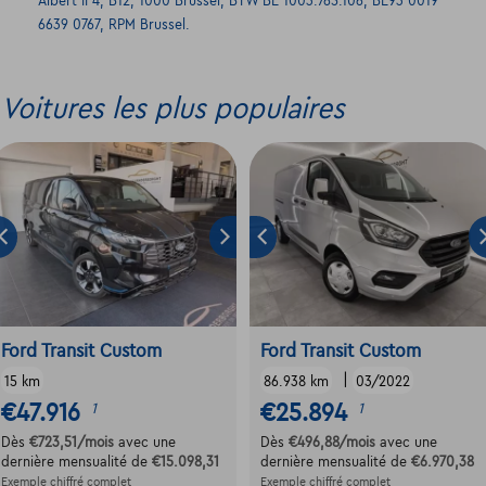
Albert II 4, B12, 1000 Brussel, BTW BE 1003.765.106, BE93 0019
6639 0767, RPM Brussel.
Voitures les plus populaires
Ford Transit Custom
Ford Transit Custom
|
15 km
86.938 km
03/2022
€47.916
€25.894
1
1
Dès
€723,51
/mois
avec une
Dès
€496,88
/mois
avec une
dernière mensualité de
€15.098,31
dernière mensualité de
€6.970,38
Exemple chiffré complet
Exemple chiffré complet