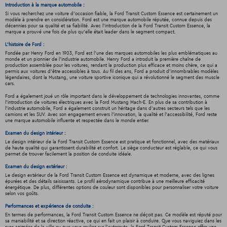
Introduction à la marque automobile :
Si vous recherchez une voiture d'occasion fiable, la Ford Transit Custom Essence est certainement un
modèle à prendre en considération. Ford est une marque automobile réputée, connue depuis des
décennies pour sa qualité et sa fiabilité. Avec l'introduction de la Ford Transit Custom Essence, la
marque a prouvé une fois de plus qu'elle était leader dans le segment compact.
L'histoire de Ford :
Fondée par Henry Ford en 1903, Ford est l'une des marques automobiles les plus emblématiques au
monde et un pionnier de l'industrie automobile. Henry Ford a introduit la première chaîne de
production assemblée pour les voitures, rendant la production plus efficace et moins chère, ce qui a
permis aux voitures d'être accessibles à tous. Au fil des ans, Ford a produit d'innombrables modèles
légendaires, dont la Mustang, une voiture sportive iconique qui a révolutionné le segment des muscle
cars.
Ford a également joué un rôle important dans le développement de technologies innovantes, comme
l'introduction de voitures électriques avec la Ford Mustang Mach-E. En plus de sa contribution à
l'industrie automobile, Ford a également construit un héritage dans d'autres secteurs tels que les
camions et les SUV. Avec son engagement envers l'innovation, la qualité et l'accessibilité, Ford reste
une marque automobile influente et respectée dans le monde entier.
Examen du design intérieur :
Le design intérieur de la Ford Transit Custom Essence est pratique et fonctionnel, avec des matériaux
de haute qualité qui garantissent durabilité et confort. Le siège conducteur est réglable, ce qui vous
permet de trouver facilement la position de conduite idéale.
Examen du design extérieur :
Le design extérieur de la Ford Transit Custom Essence est dynamique et moderne, avec des lignes
épurées et des détails saisissants. Le profil aérodynamique contribue à une meilleure efficacité
énergétique. De plus, différentes options de couleur sont disponibles pour personnaliser votre voiture
selon vos goûts.
Performances et expérience de conduite :
En termes de performances, la Ford Transit Custom Essence ne déçoit pas. Ce modèle est réputé pour
sa maniabilité et sa direction réactive, ce qui en fait un plaisir à conduire. Que vous naviguiez dans les