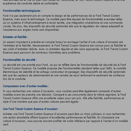
rues animées de la ville ou que vous rouliez sur l'autoroute, la Ford Transit Custom Essence offre une
expérience de conduite stable et confortable.
Fonctionnalités technologiques :
Ford n'a pas seulement pris en compte le design et les performances de la Ford Transit Custom
Essence, mais aussi la technologie. Ce modèle peut être équipé de fonctionnalités avancées telles
qu'un système d'infodivertissement à écran tactile, une intégration smartphone et une commande
vocale. De plus, des dispositifs de sécurité optionnels tels que le régulateur de vitesse adaptatif et
l'assistance aux angles morts sont disponibles.
Entretien et fiabilité :
Un aspect important à prendre en compte lorsqu'on envisage l'achat d'une voiture d'occasion est
l'entretien et la fiabilité. Heureusement, la Ford Transit Custom Essence est connue pour sa fiabilité et
ses coûts d'entretien réduits. Avec un entretien régulier et des soins appropriés, la Ford Transit Custom
Essence peut parcourir de nombreux kilomètres sans problème.
Fonctionnalités de sécurité :
La sécurité est une priorité pour Ford, ce qui se reflète dans les fonctionnalités de sécurité de la Ford
Transit Custom Essence. Ce modèle propose des fonctionnalités standard telles que l'ABS, le contrôle
électronique de stabilité et les airbags conducteur et passager. Des dispositifs de sécurité optionnels
tels que les capteurs de stationnement et une caméra de recul renforcent le sentiment de confiance
lors de la conduite.
Comparaison avec d'autres modèles :
Si vous recherchez une voiture d'occasion, vous voudrez peut-être également comparer d'autres
modèles avant de prendre une décision. Comparé à ses concurrents dans le même segment, la Ford
Transit Custom Essence offre une excellente valeur pour son prix. Elle allie fiabilité, performances et
style d'une manière que peu d'autres voitures peuvent égaler.
Une Ford Transit Custom Essence d'occasion :
Acheter une Ford Transit Custom Essence d'occasion peut être un choix judicieux si vous recherchez
une option abordable offrant toujours d'excellentes performances et fiabilité. En choisissant une
voiture d'occasion, vous pouvez souvent profiter de coûts inférieurs par rapport à l'achat d'un modèle
neuf.