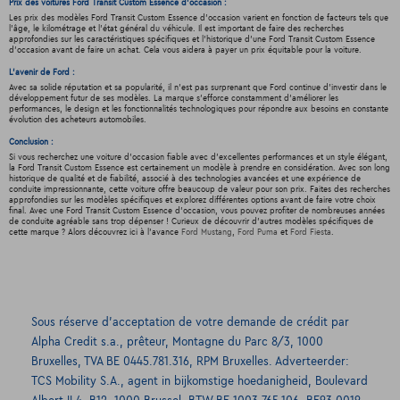
Prix des voitures Ford Transit Custom Essence d'occasion :
Les prix des modèles Ford Transit Custom Essence d'occasion varient en fonction de facteurs tels que
l'âge, le kilométrage et l'état général du véhicule. Il est important de faire des recherches
approfondies sur les caractéristiques spécifiques et l'historique d'une Ford Transit Custom Essence
d'occasion avant de faire un achat. Cela vous aidera à payer un prix équitable pour la voiture.
L'avenir de Ford :
Avec sa solide réputation et sa popularité, il n'est pas surprenant que Ford continue d'investir dans le
développement futur de ses modèles. La marque s'efforce constamment d'améliorer les
performances, le design et les fonctionnalités technologiques pour répondre aux besoins en constante
évolution des acheteurs automobiles.
Conclusion :
Si vous recherchez une voiture d'occasion fiable avec d'excellentes performances et un style élégant,
la Ford Transit Custom Essence est certainement un modèle à prendre en considération. Avec son long
historique de qualité et de fiabilité, associé à des technologies avancées et une expérience de
conduite impressionnante, cette voiture offre beaucoup de valeur pour son prix. Faites des recherches
approfondies sur les modèles spécifiques et explorez différentes options avant de faire votre choix
final. Avec une Ford Transit Custom Essence d'occasion, vous pouvez profiter de nombreuses années
de conduite agréable sans trop dépenser ! Curieux de découvrir d'autres modèles spécifiques de
cette marque ? Alors découvrez ici à l'avance
Ford Mustang
,
Ford Puma
et
Ford Fiesta
.
Sous réserve d’acceptation de votre demande de crédit par
Alpha Credit s.a., prêteur, Montagne du Parc 8/3, 1000
Bruxelles, TVA BE 0445.781.316, RPM Bruxelles. Adverteerder:
TCS Mobility S.A., agent in bijkomstige hoedanigheid, Boulevard