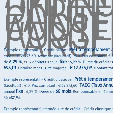
DE
L'ARG
COÛTE
AUSSI
L'ARGE
Prêt à tempérament a
Exemple représentatif – Crédit ballon :
crédit : € 39.273,60. Acompte (facultatif) : € 0. Prix comptant : €
6,29 %
fixe
de
, taux débiteur annuel
: 6,29 %. Durée du crédit :
593,01
€ 12.375,09
. Dernière mensualité majorée :
. Montant tot
Prêt à tempéramen
Exemple représentatif – Crédit classique :
TAEG (Taux Annue
(facultatif) : € 0. Prix comptant : € 39.273,60.
fixe
60 mois
annuel
: 6,29 %. Durée de
. Remboursable en 60 m
45.682,93.
Exemple représentatif intermédiaire de crédit – Crédit classique 