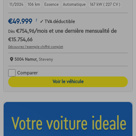
11/2024
106 km
Essence
Automatique
167 kW ( 227 CV )
€49.999
1
✓
TVA déductible
€754,96
/mois
et une dernière mensualité de
Dès
€15.754,66
Découvrez l’exemple chiffré complet
5004 Namur,
Steveny
Comparer
Voir le véhicule