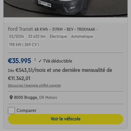
Ford Transit
68 KWh - 317KM - BEV - TREKHAAK -
02/2024
32.432 km
Electrique
Automatique
198 kW ( 269 CV )
€35.995
1
✓
TVA déductible
€543,51
/mois
et une dernière mensualité de
Dès
€11.342,01
Découvrez l’exemple chiffré complet
8000 Brugge,
DR Motors
Comparer
Voir le véhicule