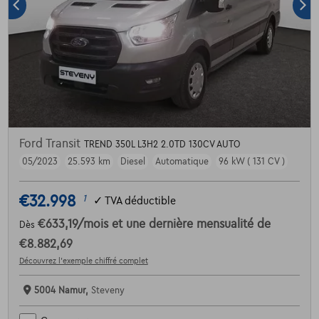
Ford Transit
TREND 350L L3H2 2.0TD 130CV AUTO
05/2023
25.593 km
Diesel
Automatique
96 kW ( 131 CV )
€32.998
1
✓
TVA déductible
€633,19
/mois
et une dernière mensualité de
Dès
€8.882,69
Découvrez l’exemple chiffré complet
5004 Namur,
Steveny