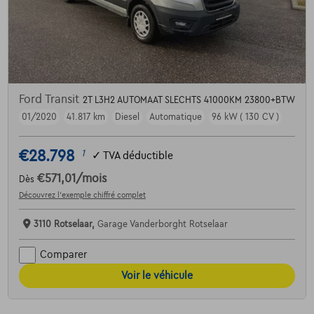
Ford Transit
2T L3H2 AUTOMAAT SLECHTS 41000KM 23800+BTW
01/2020
41.817 km
Diesel
Automatique
96 kW ( 130 CV )
€28.798
1
✓
TVA déductible
€571,01
/mois
Dès
Découvrez l’exemple chiffré complet
3110 Rotselaar,
Garage Vanderborght Rotselaar
Comparer
Voir le véhicule