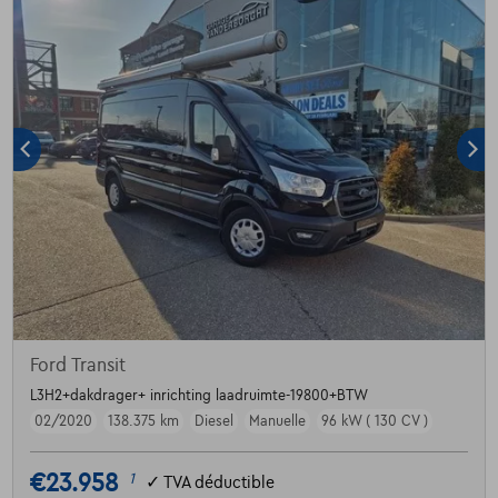
Ford Transit
L3H2+dakdrager+ inrichting laadruimte-19800+BTW
02/2020
138.375 km
Diesel
Manuelle
96 kW ( 130 CV )
€23.958
1
✓
TVA déductible