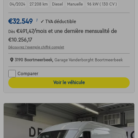
04/2024
27.208 km
Diesel
Manuelle
96 kW ( 130 CV )
€32.549
1
✓
TVA déductible
€491,47
/mois
et une dernière mensualité de
Dès
€10.256,17
Découvrez l’exemple chiffré complet
3190 Boortmeerbeek,
Garage Vanderborght Boortmeerbeek
Comparer
Voir le véhicule