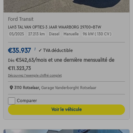
Ford Transit
L4H3 TAL VAN OPTIES-3 JAAR WAARBORG 29700+BTW
05/2025
27.213 km
Diesel
Manuelle
96 kW ( 130 CV )
€35.937
1
✓
TVA déductible
€542,63
/mois
et une dernière mensualité de
Dès
€11.323,73
Découvrez l’exemple chiffré complet
3110 Rotselaar,
Garage Vanderborght Rotselaar
Comparer
Voir le véhicule