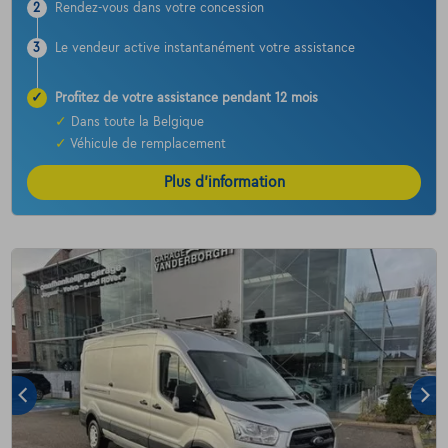
2
Rendez-vous dans votre concession
3
Le vendeur active instantanément votre assistance
✓
Profitez de votre assistance pendant 12 mois
✓
Dans toute la Belgique
✓
Véhicule de remplacement
Plus d’information