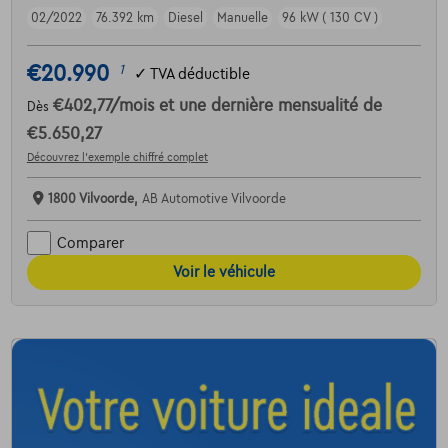
02/2022
76.392 km
Diesel
Manuelle
96 kW ( 130 CV )
€20.990
1
✓
TVA déductible
€402,77
/mois
et une dernière mensualité de
Dès
€5.650,27
Découvrez l’exemple chiffré complet
1800 Vilvoorde,
AB Automotive Vilvoorde
Comparer
Voir le véhicule