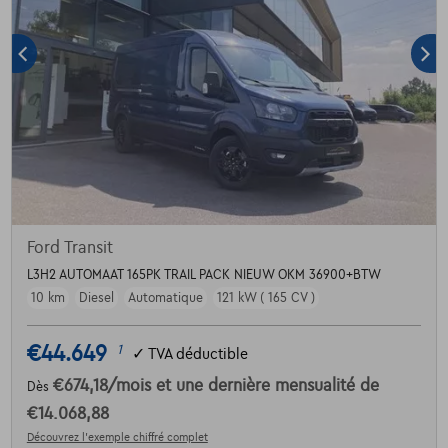
Ford Transit
L3H2 AUTOMAAT 165PK TRAIL PACK NIEUW OKM 36900+BTW
10 km
Diesel
Automatique
121 kW ( 165 CV )
€44.649
1
✓
TVA déductible
€674,18
/mois
et une dernière mensualité de
Dès
€14.068,88
Découvrez l’exemple chiffré complet