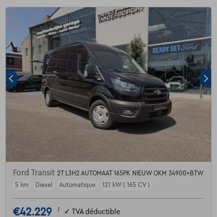
Ford Transit
2T L3H2 AUTOMAAT 165PK NIEUW OKM 34900+BTW
5 km
Diesel
Automatique
121 kW ( 165 CV )
€42.229
1
✓
TVA déductible