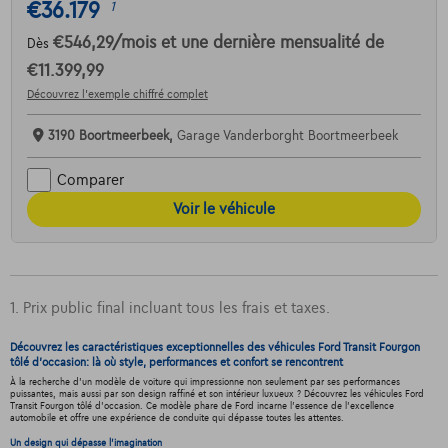
€36.179
1
€546,29
/mois
et une dernière mensualité de
Dès
€11.399,99
Découvrez l’exemple chiffré complet
3190 Boortmeerbeek,
Garage Vanderborght Boortmeerbeek
Comparer
Voir le véhicule
1. Prix public final incluant tous les frais et taxes.
Découvrez les caractéristiques exceptionnelles des véhicules Ford Transit Fourgon
tôlé d'occasion: là où style, performances et confort se rencontrent
À la recherche d'un modèle de voiture qui impressionne non seulement par ses performances
puissantes, mais aussi par son design raffiné et son intérieur luxueux ? Découvrez les véhicules Ford
Transit Fourgon tôlé d'occasion. Ce modèle phare de Ford incarne l'essence de l'excellence
automobile et offre une expérience de conduite qui dépasse toutes les attentes.
Un design qui dépasse l'imagination