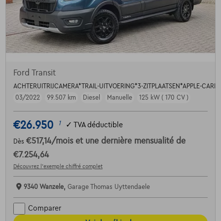
Ford Transit
ACHTERUITRIJCAMERA*TRAIL-UITVOERING*3-ZITPLAATSEN*APPLE-CAR
03/2022
99.507 km
Diesel
Manuelle
125 kW ( 170 CV )
€26.950
1
✓
TVA déductible
€517,14
/mois
et une dernière mensualité de
Dès
€7.254,64
Découvrez l’exemple chiffré complet
9340 Wanzele,
Garage Thomas Uyttendaele
Comparer