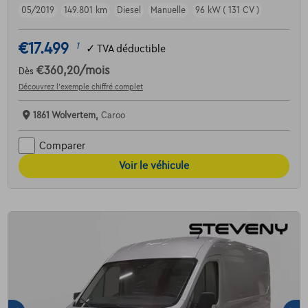
05/2019
149.801 km
Diesel
Manuelle
96 kW ( 131 CV )
€17.499
1
✓
TVA déductible
€360,20
/mois
Dès
Découvrez l’exemple chiffré complet
1861 Wolvertem,
Caroo
Comparer
Voir le véhicule