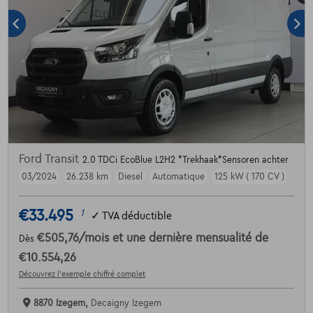
Ford Transit
2.0 TDCi EcoBlue L2H2 *Trekhaak*Sensoren achter
03/2024
26.238 km
Diesel
Automatique
125 kW ( 170 CV )
€33.495
1
✓
TVA déductible
€505,76
/mois
et une dernière mensualité de
Dès
€10.554,26
Découvrez l’exemple chiffré complet
8870 Izegem,
Decaigny Izegem