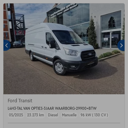
Ford Transit
L4H3-TAL VAN OPTIES-3JAAR WAARBORG-29900+BTW
05/2025
23.273 km
Diesel
Manuelle
96 kW ( 130 CV )