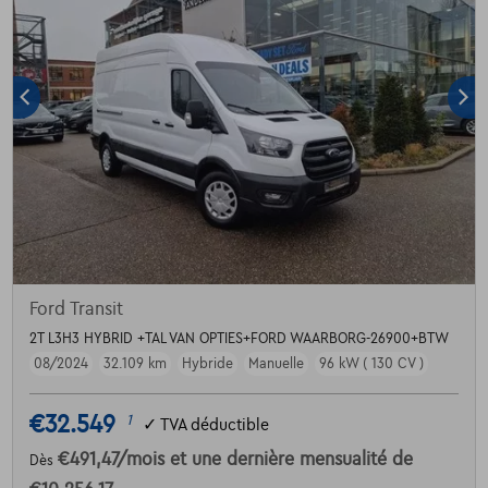
Ford Transit
2T L3H3 HYBRID +TAL VAN OPTIES+FORD WAARBORG-26900+BTW
08/2024
32.109 km
Hybride
Manuelle
96 kW ( 130 CV )
€32.549
1
✓
TVA déductible
€491,47
/mois
et une dernière mensualité de
Dès