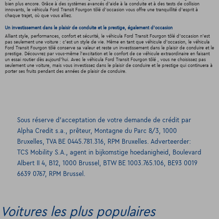
bien plus encore. Grâce à des systèmes avancés d'aide à la conduite et à des tests de collision
innovants, le véhicula Ford Transit Fourgon tôlé d'occasion vous offre une tranquillité d'esprit à
chaque trajet, où que vous alliez.
Un investissement dans le plaisir de conduite et le prestige, également d'occasion
Alliant style, performances, confort et sécurité, le véhicula Ford Transit Fourgon tôlé d'occasion n'est
pas seulement une voiture : c'est un style de vie. Même en tant que véhicule d'occasion, le véhicula
Ford Transit Fourgon tôlé conserve sa valeur et reste un investissement dans le plaisir de conduire et le
prestige. Découvrez par vous-même l'excitation et le confort de ce véhicule extraordinaire en faisant
un essai routier dès aujourd'hui. Avec le véhicula Ford Transit Fourgon tôlé , vous ne choisissez pas
seulement une voiture, mais vous investissez dans le plaisir de conduire et le prestige qui continuera à
porter ses fruits pendant des années de plaisir de conduire.
Sous réserve d’acceptation de votre demande de crédit par
Alpha Credit s.a., prêteur, Montagne du Parc 8/3, 1000
Bruxelles, TVA BE 0445.781.316, RPM Bruxelles. Adverteerder:
TCS Mobility S.A., agent in bijkomstige hoedanigheid, Boulevard
Albert II 4, B12, 1000 Brussel, BTW BE 1003.765.106, BE93 0019
6639 0767, RPM Brussel.
Voitures les plus populaires