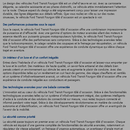
Le design des véhicules Ford Transit Fourgon tôlé est un chef-d'œuvre en soi. Avec sa carrosserie
élégante, sa calandre saisissante et ses phares distinctifs, ce véhicule attire immédiatement l'attention
sur la route. Chaque aspect du design a été soigneusement conçu pour laisser une impression
durable, des lignes élégantes aux détails raffinés. Que vous rouliez en ville ou sur des routes
sinueuses, le véhicula Ford Transit Fourgon tôlé d'occasion est un spectacle à voir.
Des performances puissantes sous le capot
Sous le capot, le véhicula Ford Transit Fourgon tôlé d'occasion offre une combinaison impressionnante
de puissance et d'efficacité. Avec une gamme d'options de moteur avancées allant des moteurs à
essence réactifs aux puissants groupes motopropulseurs hybrides, le véhicula Ford Transit Fourgon
tôlé d'occasion offre des performances sans compromis. Grâce à des technologies avancées telles
que la turbocompression, le calage variable des soupapes et le freinage par récupération, un véhicula
Ford Transit Fourgon tôlé d'occasion offre une expérience de conduite dynamique qui élève chaque
trajet en aventure.
Un intérieur d’un luxe et d’un confort inégalés
Entrez dans l'habitacle d'un véhicula Ford Transit Fourgon tôlé d'occasion et laissez-vous emporter par
le luxe et le confort. Des matériaux de haute qualité, un savoir-faire artisanal et des détails bien
pensés créent un environnement qui stimule les sens et augmente le plaisir de conduire. Avec des
options disponibles telles qu'un revêtement en cuir haut de gamme, des sièges chauffants et ventilés
et un système d'infodivertissement avancé, un véhicula Ford Transit Fourgon tôlé d'occasion offre une
expérience de conduite inégalée aux conducteurs et passagers.
Des technologies avancées pour une balade connectée
L'innovation est au cœur du véhicula Ford Transit Fourgon tôlé d'occasion. Grâce à des fonctionnalités
technologiques avancées telles qu'un système d'infodivertissement intégré, des systèmes intelligents
d'aide à la conduite et des solutions de connectivité sur mesure, vous restez toujours connecté et
informé pendant votre trajet. Grâce à des développements révolutionnaires en matière de conduite
autonome et d'électrification, un véhicula Ford Transit Fourgon tôlé d'occasion offre un avant-goût de
l'avenir de la mobilité.
La sécurité comme priorité
La sécurité passe toujours en premier avec un véhicula Ford Transit Fourgon tôlé d'occasion. Chaque
véhicule est équipé d'une gamme complète de fonctionnalités de sécurité avancées, notamment un
régulateur de vitesse adaptatif, un freinage d'urgence automatique, un avertisseur d'angle mort et