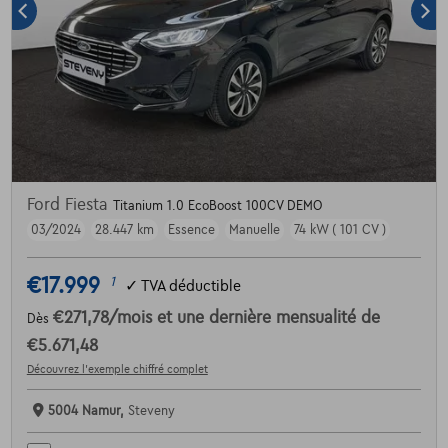
Ford Fiesta
Titanium 1.0 EcoBoost 100CV DEMO
03/2024
28.447 km
Essence
Manuelle
74 kW ( 101 CV )
€17.999
1
✓
TVA déductible
€271,78
/mois
et une dernière mensualité de
Dès
€5.671,48
Découvrez l’exemple chiffré complet
5004 Namur,
Steveny