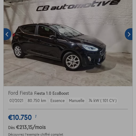
Ford Fiesta
Fiesta 1.0 EcoBoost
07/2021
80.750 km
Essence
Manuelle
74 kW ( 101 CV )
€10.750
1
€213,15
/mois
Dès
Découvrez l’exemple chiffré complet