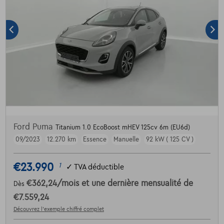
Ford Puma
Titanium 1.0 EcoBoost mHEV 125cv 6m (EU6d)
09/2023
12.270 km
Essence
Manuelle
92 kW ( 125 CV )
€23.990
1
✓
TVA déductible
€362,24
/mois
et une dernière mensualité de
Dès
€7.559,24
Découvrez l’exemple chiffré complet