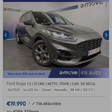
Ford Kuga
1.5 | ST LINE | NETTO: 17347€ | CAM. DE RECUL
06/2021
44.405 km
Diesel
Manuelle
88 kW ( 120 CV )
€19.990
1
✓
TVA déductible
€396,37
/mois