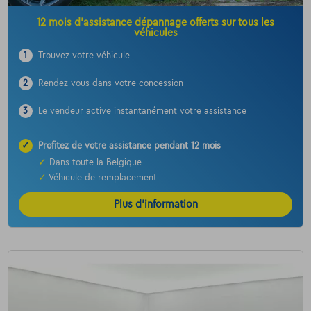
12 mois d’assistance dépannage offerts sur tous les
véhicules
1
Trouvez votre véhicule
2
Rendez-vous dans votre concession
3
Le vendeur active instantanément votre assistance
✓
Profitez de votre assistance pendant 12 mois
✓
Dans toute la Belgique
✓
Véhicule de remplacement
Plus d’information