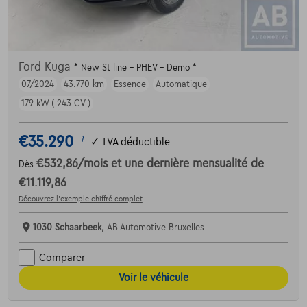
Ford Kuga
* New St line - PHEV - Demo *
07/2024
43.770 km
Essence
Automatique
179 kW ( 243 CV )
€35.290
1
✓
TVA déductible
€532,86
/mois
et une dernière mensualité de
Dès
€11.119,86
Découvrez l’exemple chiffré complet
1030 Schaarbeek,
AB Automotive Bruxelles
Comparer
Voir le véhicule