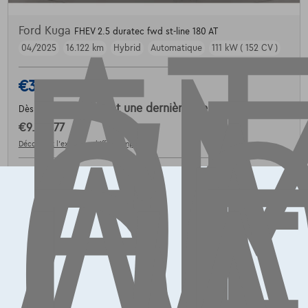
AT
E
D
L'
C
AU
Ford Kuga
FHEV 2.5 duratec fwd st-line 180 AT
04/2025
16.122 km
Hybrid
Automatique
111 kW ( 152 CV )
€30.999
1
€468,07
/mois
et une dernière mensualité de
Dès
€9.767,77
Découvrez l’exemple chiffré complet
Cardoen.be
Comparer
Voir le véhicule