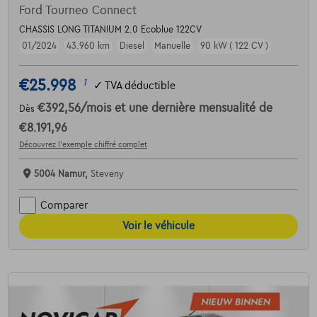
Ford Tourneo Connect
CHASSIS LONG TITANIUM 2.0 Ecoblue 122CV
01/2024
43.960 km
Diesel
Manuelle
90 kW ( 122 CV )
€25.998
1
✓
TVA déductible
€392,56
/mois
et une dernière mensualité de
Dès
€8.191,96
Découvrez l’exemple chiffré complet
5004 Namur,
Steveny
Comparer
Voir le véhicule