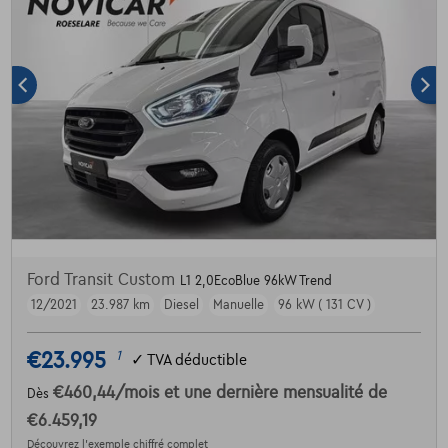
Ford Transit Custom
L1 2,0EcoBlue 96kW Trend
12/2021
23.987 km
Diesel
Manuelle
96 kW ( 131 CV )
€23.995
1
✓
TVA déductible
€460,44
/mois
et une dernière mensualité de
Dès
€6.459,19
Découvrez l’exemple chiffré complet