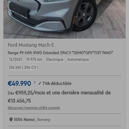
Ford Mustang Mach-E
Range 99 kWh RWD Extended 294CV *DEMO*GPS*TOIT PANO*
12/2021
19.975 km
Electrique
Automatique
216 kW ( 294 CV )
€49.990
1
✓
TVA déductible
€959,25
/mois
et une dernière mensualité de
Dès
€13.456,75
Découvrez l’exemple chiffré complet
5004 Namur,
Steveny