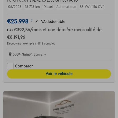
Ford Focus
ST-LINE 1.5 EcoBlue 115cv AUTO
06/2025
15.745 km
Diesel
Automatique
85 kW ( 116 CV )
€25.998
1
✓
TVA déductible
€392,56
/mois
et une dernière mensualité de
Dès
€8.191,96
Découvrez l’exemple chiffré complet
5004 Namur,
Steveny
Comparer
Voir le véhicule