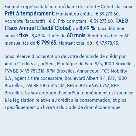
€7.254,64
Exemple représentatif intermédiaire de crédit – Crédit classique :
Découvrez l’exemple chiffré complet
Prêt à tempérament
. Montant du crédit : € 39.273,60.
TAEG
Acompte (facultatif) : € 0. Prix comptant : € 39.273,60.
3290 Diest,
Morren Motor Diest
(Taux Annuel Effectif Global)
8,49 %
de
, taux débiteur
Comparer
fixe
60 mois
annuel
: 8,49 %. Durée de
. Remboursable en 60
€ 799,65
mensualités de
. Montant total dû : € 47.978,93.
Voir le véhicule
Sous réserve d'acceptation de votre demande de crédit par
Alpha Credit s.a., prêteur, Montagne du Parc 8/3, 1000 Bruxelles,
TVA BE 0445.781.316, RPM Bruxelles. Annonceur : TCS Mobility
S.A., agent à titre accessoire, Boulevard Albert II 4, B12, 1000
Bruxelles, TVA BE 1003.765.106, BE93 0019 6639 0767, RPM
Bruxelles. La souscription d'un prêt à tempérament est soumise
à la législation relative au crédit à la consommation, et plus
spécifiquement au livre VII du Code de droit économique.