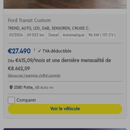
Ford Transit Custom
TREND, AUTO, LED, DAB, SENSOREN, CRUISE C.
07/2024
69.023 km
Diesel
Automatique
96 kW ( 131 CV )
€27.490
1
✓
TVA déductible
€415,09
/mois
et une dernière mensualité de
Dès
€8.662,09
Découvrez l’exemple chiffré complet
2580 Putte,
AB Auto nv
Comparer
Voir le véhicule