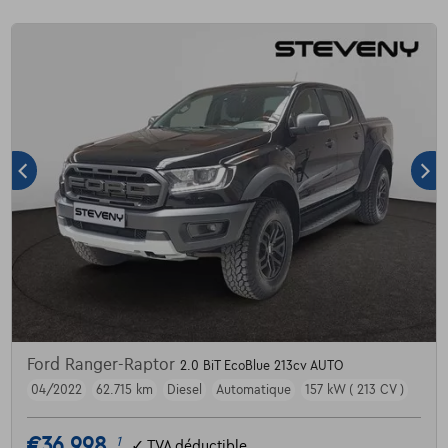
Ford Ranger-Raptor
2.0 BiT EcoBlue 213cv AUTO
04/2022
62.715 km
Diesel
Automatique
157 kW ( 213 CV )
€36.998
1
✓
TVA déductible