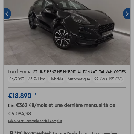
Ford Puma
ST-LINE BENZINE HYBRID AUTOMAAT+TAL VAN OPTIES
06/2023
63.741 km
Hybride
Automatique
92 kW ( 125 CV )
€18.890
1
€362,48
/mois
et une dernière mensualité de
Dès
€5.084,98
Découvrez l’exemple chiffré complet
3190 Boortmeerbeek,
Garage Vanderborght Boortmeerbeek