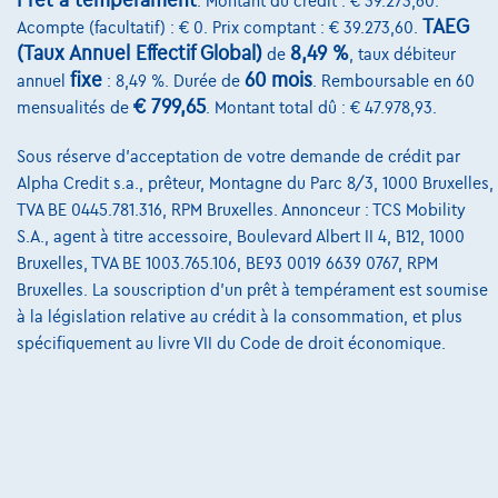
Prêt à tempérament
. Montant du crédit : € 39.273,60.
TAEG
Acompte (facultatif) : € 0. Prix comptant : € 39.273,60.
Nos dealers
(Taux Annuel Effectif Global)
8,49 %
de
, taux débiteur
Nos partenaires
fixe
60 mois
annuel
: 8,49 %. Durée de
. Remboursable en 60
€ 799,65
mensualités de
. Montant total dû : € 47.978,93.
Notre équipe
Sous réserve d'acceptation de votre demande de crédit par
Contact
Alpha Credit s.a., prêteur, Montagne du Parc 8/3, 1000 Bruxelles,
TVA BE 0445.781.316, RPM Bruxelles. Annonceur : TCS Mobility
S.A., agent à titre accessoire, Boulevard Albert II 4, B12, 1000
@2024 TCS Mobility SA/NV Copyright
Bruxelles, TVA BE 1003.765.106, BE93 0019 6639 0767, RPM
Bruxelles. La souscription d'un prêt à tempérament est soumise
Conditions Générales
à la législation relative au crédit à la consommation, et plus
spécifiquement au livre VII du Code de droit économique.
Conditions d'assistance
Protection Des Données
Politique Des Cookies
Charte de qualité