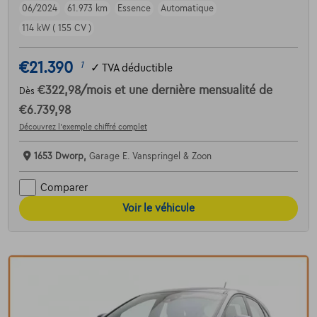
06/2024
61.973 km
Essence
Automatique
114 kW ( 155 CV )
€21.390
1
✓
TVA déductible
€322,98
/mois
et une dernière mensualité de
Dès
€6.739,98
Découvrez l’exemple chiffré complet
1653 Dworp,
Garage E. Vanspringel & Zoon
Comparer
Voir le véhicule