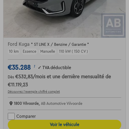
Ford Kuga
* ST LINE X / Benzine / Garantie *
10 km
Essence
Manuelle
110 kW ( 150 CV )
€35.288
1
✓
TVA déductible
€532,83
/mois
et une dernière mensualité de
Dès
€11.119,23
Découvrez l’exemple chiffré complet
1800 Vilvoorde,
AB Automotive Vilvoorde
Comparer
Voir le véhicule