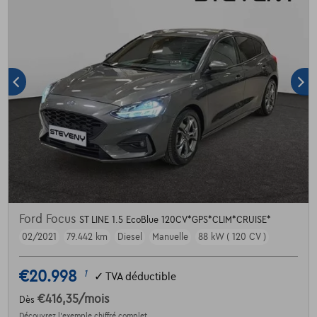
Ford Focus
ST LINE 1.5 EcoBlue 120CV*GPS*CLIM*CRUISE*
02/2021
79.442 km
Diesel
Manuelle
88 kW ( 120 CV )
€20.998
1
✓
TVA déductible
€416,35
/mois
Dès
Découvrez l’exemple chiffré complet