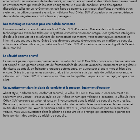
et le confort. Des matériaux de haute qualité, un savoir-faire artisanal et des détails bien pensés créent
un environnement qui stimule les sens et augmente le plaisir de conduire. Avec des options
disponibles telles qu'un revêtement en cuir haut de gamme, des sièges chauffants et ventilés et un
système d'infodivertissement avancé, un véhicula Ford C-Max SUV d'occasion offre une expérience
de conduite inégalée aux conducteurs et passagers.
Des technologies avancées pour une balade connectée
L'innovation est au cœur du véhicula Ford C-Max SUV d'occasion. Grâce à des fonctionnalités
technologiques avancées telles qu'un système d'infodivertissement intégré, des systèmes intelligents
d'aide à la conduite et des solutions de connectivité sur mesure, vous restez toujours connecté et
informé pendant votre trajet. Grâce à des développements révolutionnaires en matière de conduite
autonome et d'électrification, un véhicula Ford C-Max SUV d'occasion offre un avant-goût de l'avenir
de la mobilité.
La sécurité comme priorité
La sécurité passe toujours en premier avec un véhicula Ford C-Max SUV d'occasion. Chaque véhicule
est équipé d'une gamme complète de fonctionnalités de sécurité avancées, notamment un régulateur
de vitesse adaptatif, un freinage d'urgence automatique, un avertisseur d'angle mort et bien plus
encore. Grâce à des systèmes avancés d'aide à la conduite et à des tests de collision innovants, le
véhicula Ford C-Max SUV d'occasion vous offre une tranquillité d'esprit à chaque trajet, où que vous
alliez.
Un investissement dans le plaisir de conduite et le prestige, également d'occasion
Alliant style, performances, confort et sécurité, le véhicula Ford C-Max SUV d'occasion n'est pas
seulement une voiture : c'est un style de vie. Même en tant que véhicule d'occasion, le véhicula Ford
C-Max SUV conserve sa valeur et reste un investissement dans le plaisir de conduire et le prestige.
Découvrez par vous-même l'excitation et le confort de ce véhicule extraordinaire en faisant un essai
routier dès aujourd'hui. Avec le véhicula Ford C-Max SUV , vous ne choisissez pas seulement une
voiture, mais vous investissez dans le plaisir de conduire et le prestige qui continuera à porter ses
fruits pendant des années de plaisir de conduire.