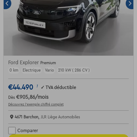
Ford Explorer
Premium
0 km
Electrique
Vario
210 kW ( 286 CV )
€44.490
1
✓
TVA déductible
€905,86
/mois
Dès
Découvrez l’exemple chiffré complet
4671 Barchon,
JLR Liège Automobiles
Comparer