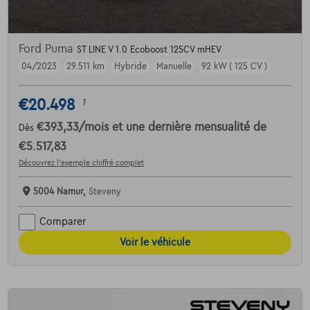
Ford Puma
ST LINE V 1.0 Ecoboost 125CV mHEV
04/2023
29.511 km
Hybride
Manuelle
92 kW ( 125 CV )
€20.498
1
€393,33
/mois
et une dernière mensualité de
Dès
€5.517,83
Découvrez l’exemple chiffré complet
5004 Namur,
Steveny
Comparer
Voir le véhicule