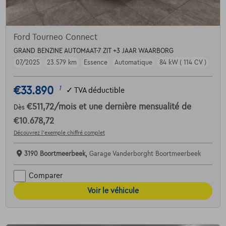
Ford Tourneo Connect
GRAND BENZINE AUTOMAAT-7 ZIT +3 JAAR WAARBORG
07/2025
23.579 km
Essence
Automatique
84 kW ( 114 CV )
€33.890
1
✓
TVA déductible
€511,72
/mois
et une dernière mensualité de
Dès
€10.678,72
Découvrez l’exemple chiffré complet
3190 Boortmeerbeek,
Garage Vanderborght Boortmeerbeek
Comparer
Voir le véhicule