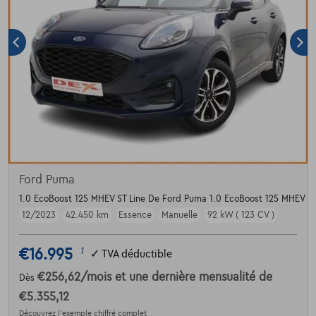
Ford Puma
1.0 EcoBoost 125 MHEV ST Line De Ford Puma 1.0 EcoBoost 125 MHEV ST-
12/2023
42.450 km
Essence
Manuelle
92 kW ( 123 CV )
€16.995
1
✓
TVA déductible
€256,62
/mois
et une dernière mensualité de
Dès
€5.355,12
Découvrez l’exemple chiffré complet