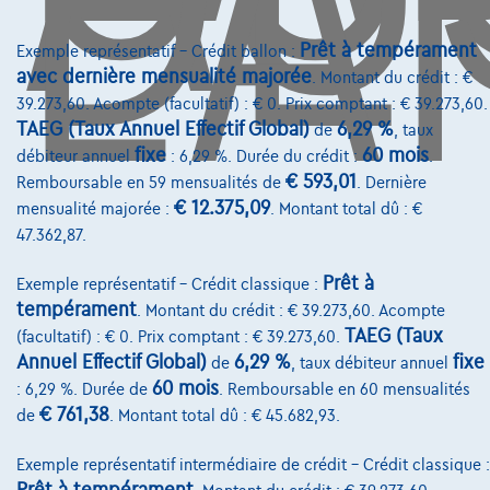
L'A
Prêt à tempérament
Exemple représentatif – Crédit ballon :
avec dernière mensualité majorée
. Montant du crédit : €
39.273,60. Acompte (facultatif) : € 0. Prix comptant : € 39.273,60.
Services & Solutions
TAEG (Taux Annuel Effectif Global)
6,29 %
de
, taux
fixe
60 mois
Assistance dépannage
débiteur annuel
: 6,29 %. Durée du crédit :
.
€ 593,01
Remboursable en 59 mensualités de
. Dernière
Financement
€ 12.375,09
mensualité majorée :
. Montant total dû : €
47.362,87.
Assurance auto
Prêt à
Leasing
Exemple représentatif – Crédit classique :
tempérament
. Montant du crédit : € 39.273,60. Acompte
TAEG (Taux
(facultatif) : € 0. Prix comptant : € 39.273,60.
Sur Nous
Annuel Effectif Global)
6,29 %
fixe
de
, taux débiteur annuel
60 mois
: 6,29 %. Durée de
. Remboursable en 60 mensualités
Devenez client
€ 761,38
de
. Montant total dû : € 45.682,93.
Qui nous sommes
Exemple représentatif intermédiaire de crédit – Crédit classique :
Charte de qualité