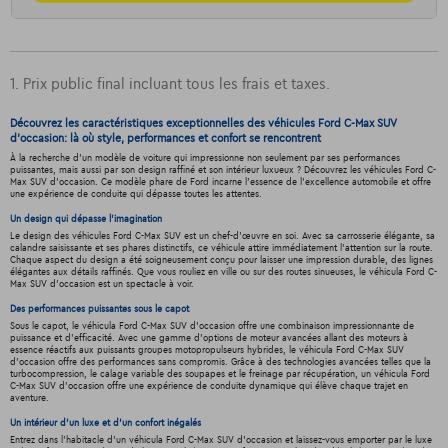
1. Prix public final incluant tous les frais et taxes.
Découvrez les caractéristiques exceptionnelles des véhicules Ford C-Max SUV
d'occasion: là où style, performances et confort se rencontrent
À la recherche d'un modèle de voiture qui impressionne non seulement par ses performances
puissantes, mais aussi par son design raffiné et son intérieur luxueux ? Découvrez les véhicules Ford C-
Max SUV d'occasion. Ce modèle phare de Ford incarne l'essence de l'excellence automobile et offre
une expérience de conduite qui dépasse toutes les attentes.
Un design qui dépasse l'imagination
Le design des véhicules Ford C-Max SUV est un chef-d'œuvre en soi. Avec sa carrosserie élégante, sa
calandre saisissante et ses phares distinctifs, ce véhicule attire immédiatement l'attention sur la route.
Chaque aspect du design a été soigneusement conçu pour laisser une impression durable, des lignes
élégantes aux détails raffinés. Que vous rouliez en ville ou sur des routes sinueuses, le véhicula Ford C-
Max SUV d'occasion est un spectacle à voir.
Des performances puissantes sous le capot
Sous le capot, le véhicula Ford C-Max SUV d'occasion offre une combinaison impressionnante de
puissance et d'efficacité. Avec une gamme d'options de moteur avancées allant des moteurs à
essence réactifs aux puissants groupes motopropulseurs hybrides, le véhicula Ford C-Max SUV
d'occasion offre des performances sans compromis. Grâce à des technologies avancées telles que la
turbocompression, le calage variable des soupapes et le freinage par récupération, un véhicula Ford
C-Max SUV d'occasion offre une expérience de conduite dynamique qui élève chaque trajet en
aventure.
Un intérieur d’un luxe et d’un confort inégalés
Entrez dans l'habitacle d'un véhicula Ford C-Max SUV d'occasion et laissez-vous emporter par le luxe