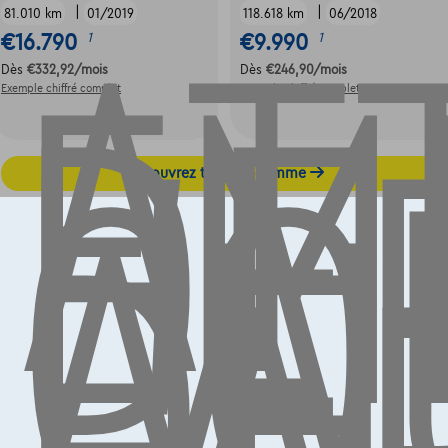
AT
EM
DE
|
|
81.010 km
01/2019
118.618 km
06/2018
L'
€16.790
€9.990
1
1
CO
Dès
€332,92
/mois
Dès
€246,90
/mois
AU
Exemple chiffré complet
Exemple chiffré complet
DE
Découvrez toute la gamme
Contact
info@touringcarselect.be
Avenue Roi Albert II 4, B12
1000 Bruxelles