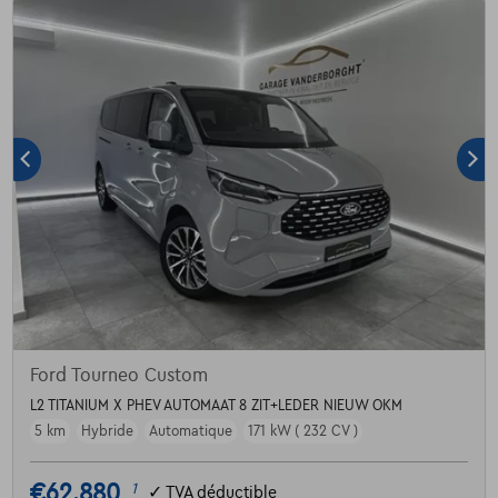
Ford Tourneo Custom
L2 TITANIUM X PHEV AUTOMAAT 8 ZIT+LEDER NIEUW OKM
5 km
Hybride
Automatique
171 kW ( 232 CV )
€62.880
1
✓
TVA déductible