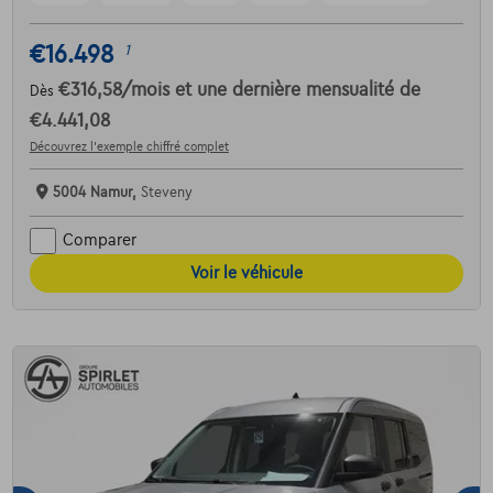
€16.498
1
€316,58
/mois
et une dernière mensualité de
Dès
€4.441,08
Découvrez l’exemple chiffré complet
5004 Namur,
Steveny
Comparer
Voir le véhicule