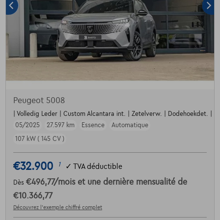
Peugeot 5008
| Volledig Leder | Custom Alcantara int. | Zetelverw. | Dodehoekdet. | Par
05/2025
27.597 km
Essence
Automatique
107 kW ( 145 CV )
€32.900
1
✓
TVA déductible
€496,77
/mois
et une dernière mensualité de
Dès
€10.366,77
Découvrez l’exemple chiffré complet