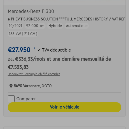
Mercedes-Benz E 300
e PHEV T BUSINESS SOLUTION ***FULL MERCEDES HISTORY / VAT REF
10/2021
92.000 km
Hybride
Automatique
155 kW ( 211 CV )
€27.950
1
✓
TVA déductible
€536,33
/mois
et une dernière mensualité de
Dès
€7.523,83
Découvrez l’exemple chiffré complet
8490 Varsenare,
XOTO
Comparer
Voir le véhicule