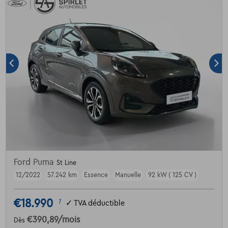
Ford Puma
St Line
12/2022
57.242 km
Essence
Manuelle
92 kW ( 125 CV )
€18.990
1
✓
TVA déductible
€390,89
/mois
Dès