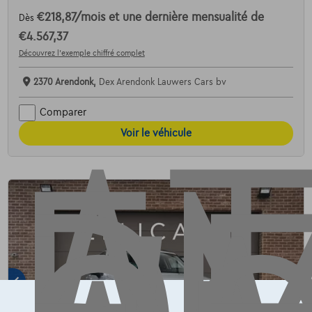
€218,87
/mois
et une dernière mensualité de
Dès
AT
€4.567,37
Découvrez l’exemple chiffré complet
2370 Arendonk,
Dex Arendonk Lauwers Cars bv
Comparer
Voir le véhicule