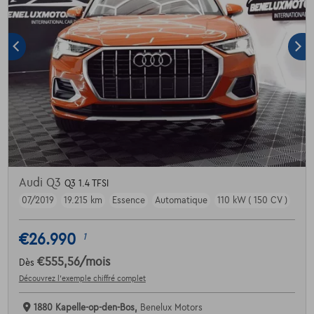
Audi Q3
Q3 1.4 TFSI
07/2019
19.215 km
Essence
Automatique
110 kW ( 150 CV )
€26.990
1
€555,56
/mois
Dès
Découvrez l’exemple chiffré complet
1880 Kapelle-op-den-Bos,
Benelux Motors