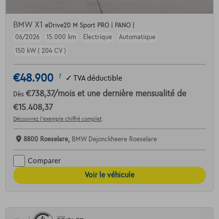
BMW X1
eDrive20 M Sport PRO | PANO |
06/2026
15.000 km
Electrique
Automatique
150 kW ( 204 CV )
€48.900
1
✓
TVA déductible
€738,37
/mois
et une dernière mensualité de
Dès
€15.408,37
Découvrez l’exemple chiffré complet
8800 Roeselare,
BMW Dejonckheere Roeselare
Comparer
Voir le véhicule