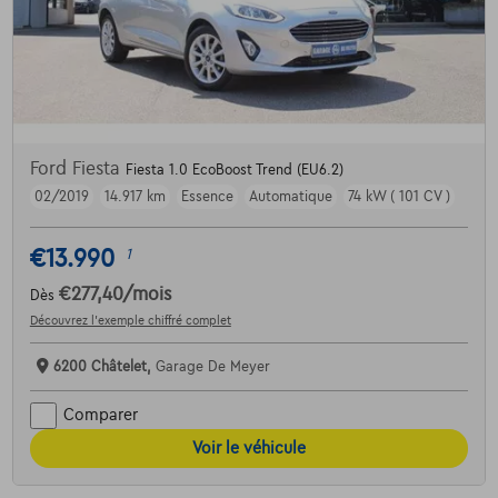
Ford Fiesta
Fiesta 1.0 EcoBoost Trend (EU6.2)
02/2019
14.917 km
Essence
Automatique
74 kW ( 101 CV )
€13.990
1
€277,40
/mois
Dès
Découvrez l’exemple chiffré complet
6200 Châtelet,
Garage De Meyer
Comparer
Voir le véhicule