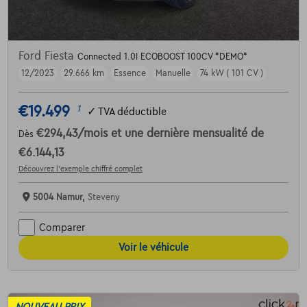
Ford Fiesta
Connected 1.0I ECOBOOST 100CV *DEMO*
12/2023
29.666 km
Essence
Manuelle
74 kW ( 101 CV )
€19.499
1
✓
TVA déductible
€294,43
/mois
et une dernière mensualité de
Dès
€6.144,13
Découvrez l’exemple chiffré complet
5004 Namur,
Steveny
Comparer
Voir le véhicule