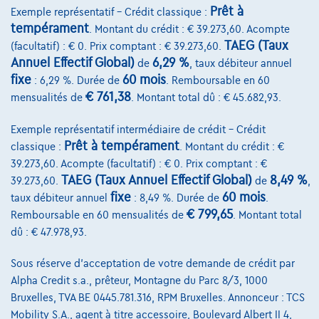
Comparer
Prêt à
Exemple représentatif – Crédit classique :
Voir le véhicule
tempérament
. Montant du crédit : € 39.273,60. Acompte
TAEG (Taux
(facultatif) : € 0. Prix comptant : € 39.273,60.
Annuel Effectif Global)
6,29 %
de
, taux débiteur annuel
fixe
60 mois
: 6,29 %. Durée de
. Remboursable en 60
€ 761,38
mensualités de
. Montant total dû : € 45.682,93.
Exemple représentatif intermédiaire de crédit – Crédit
Prêt à tempérament
classique :
. Montant du crédit : €
39.273,60. Acompte (facultatif) : € 0. Prix comptant : €
TAEG (Taux Annuel Effectif Global)
8,49 %
39.273,60.
de
,
fixe
60 mois
taux débiteur annuel
: 8,49 %. Durée de
.
€ 799,65
Remboursable en 60 mensualités de
. Montant total
dû : € 47.978,93.
Sous réserve d'acceptation de votre demande de crédit par
Alpha Credit s.a., prêteur, Montagne du Parc 8/3, 1000
Bruxelles, TVA BE 0445.781.316, RPM Bruxelles. Annonceur : TCS
Mobility S.A., agent à titre accessoire, Boulevard Albert II 4,
BMW Serie 2