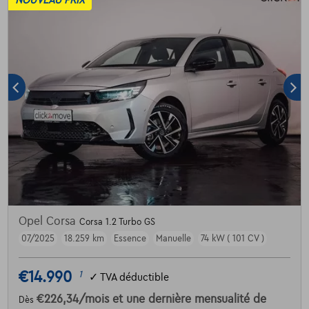
NOUVEAU PRIX
Opel Corsa
Corsa 1.2 Turbo GS
07/2025
18.259 km
Essence
Manuelle
74 kW ( 101 CV )
€14.990
1
✓
TVA déductible
€226,34
/mois
et une dernière mensualité de
Dès