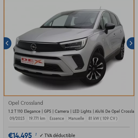
Opel Crossland
1.2 T 110 Elegance | GPS | Camera | LED Lights | Alu16 De Opel Crossland
09/2023
19.771 km
Essence
Manuelle
81 kW ( 109 CV )
€14.495
1
✓
TVA déductible