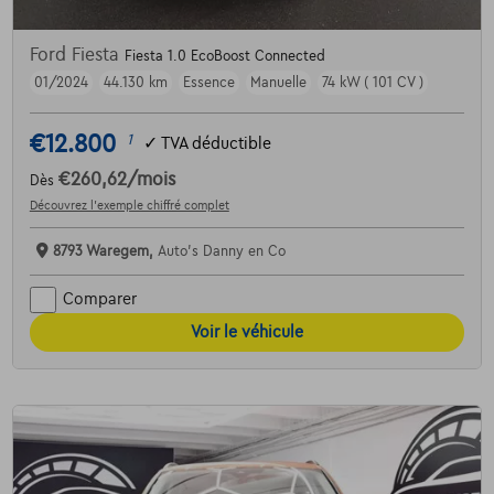
Ford Fiesta
Fiesta 1.0 EcoBoost Connected
01/2024
44.130 km
Essence
Manuelle
74 kW ( 101 CV )
€12.800
1
✓
TVA déductible
€260,62
/mois
Dès
Découvrez l’exemple chiffré complet
8793 Waregem,
Auto's Danny en Co
Comparer
Voir le véhicule