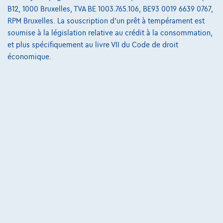
B12, 1000 Bruxelles, TVA BE 1003.765.106, BE93 0019 6639 0767,
223 i x Drive M sport Harman/Kardon panodak dig.airco alu19
RPM Bruxelles. La souscription d'un prêt à tempérament est
01/2023
32.184 km
Essence
Automatique
soumise à la législation relative au crédit à la consommation,
160 kW ( 218 CV )
et plus spécifiquement au livre VII du Code de droit
économique.
€31.900
1
€612,12
/mois
et une dernière mensualité de
Dès
€8.587,12
Découvrez l’exemple chiffré complet
3390 Tielt-Winge,
AUTOKRUISPUNT
Comparer
Voir le véhicule