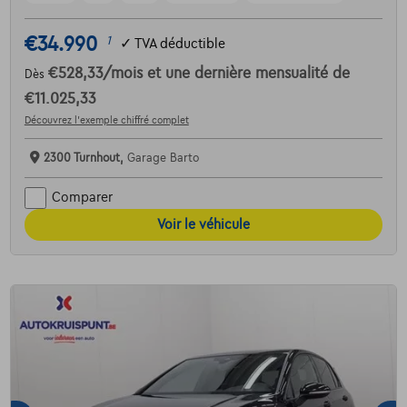
€34.990
1
✓
TVA déductible
€528,33
/mois
et une dernière mensualité de
Dès
€11.025,33
Découvrez l’exemple chiffré complet
2300 Turnhout,
Garage Barto
Comparer
Voir le véhicule