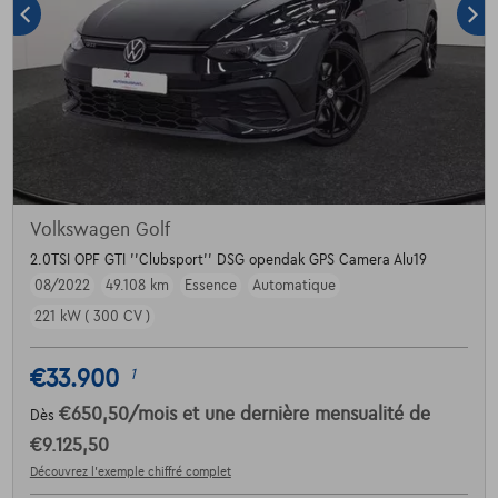
Volkswagen Golf
2.0TSI OPF GTI ''Clubsport'' DSG opendak GPS Camera Alu19
08/2022
49.108 km
Essence
Automatique
221 kW ( 300 CV )
€33.900
1
€650,50
/mois
et une dernière mensualité de
Dès
€9.125,50
Découvrez l’exemple chiffré complet