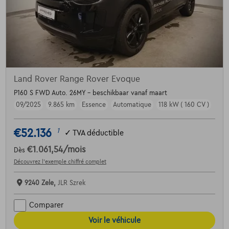
Land Rover Range Rover Evoque
P160 S FWD Auto. 26MY - beschikbaar vanaf maart
09/2025
9.865 km
Essence
Automatique
118 kW ( 160 CV )
€52.136
1
✓
TVA déductible
€1.061,54
/mois
Dès
Découvrez l’exemple chiffré complet
9240 Zele,
JLR Szrek
Comparer
Voir le véhicule